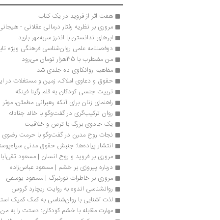
هفت اثر از فروید در یک کتاب
مروری بر نظریه رفتار درمانی عقلانی - هیجانی
ابرهای ندانستن با اندرز سربه‌مهر بارید
دوفصلنامه علمی روان‌شناسی فرهنگی ویژه تابستا
من مضطرب با 35هزار تومان می‌رود
مفاهیم روانکاوی ده جلدی شد
حقوق و دعاوی املاک، زمین و مستغلات در ایر
تربیت جنسی کودکان به قلم رگینا فینکه
راهنمای زنان برای آنکه رهبرانی مطمئن، موثر و
روان ­ترکیب‌گری در گفت‌وگو با خالد جنادله
یک جادوی بزرگ با ترس و خلاقیت
نجات روح مدرن در گفت‌وگو با حرمت رضوی
انتشار پیاده‌ها: جنبش حقوق مدنی سیاه‌پوستا‮‬‫
مروری بر فروید و روح انسان | مسعود تقی‌آبا
درباره پیروزی بر خشم | مسعود عباس‌زاده
مروری بر خاطرات نورنبرگ | مسعود یوسفی
روانشناسی اندوه به روایت ریچارد گروس
لذت آشنایی با روان‌شناسی به کمک کمیک است
مهارت مقابله با خشم کودکان: دستت را به من 