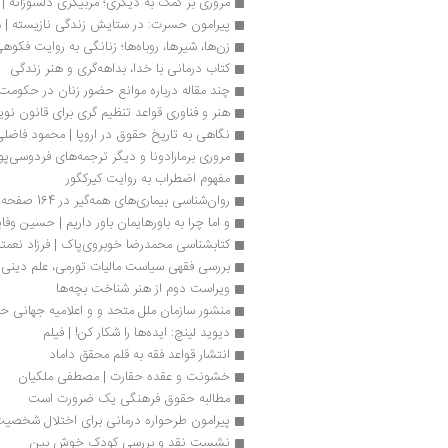
مروری بر کمک به دیگری؛ مربیگری دلسوزانه | وی
پیرامون حسرت: در ستایش زندگی نازیسته | م
زن‌ها، شیرها، روباه‌ها؛ زنانگی به روایت فکوه
کتاب درمانی با خدا، بداهه‌گری و هنر زندگی
چند مقاله درباره موانع حضور زنان در حکومت‌
هنر و فناوری قواعد تنظیم گری برای قانون نو
نگاهی به تاریخ حقوق در اروپا | محمود فاضل
مروری برمارادونا و دیگر ترجمه‌های فردوسی‌پور
مفهوم اضطراب به روایت کیرکگور
روان‌شناسی بیماری‌های همه‌گیر در 164 صفحه
و اما چرا به باورهایمان باور داریم | حسین وفاپ
کتابشناسی محمدرضا خوبروی‌‏پاک | فرزاد نعمت
بررسی فقهی سیاست مالیات تورمی، علم دینی
ویراست دوم از هنر شناخت بچه‌ها
منشور سازمان ملل متحد و و اعلامیه جهانی 
دیوید لینچ: ایده‌ها را شکار کن! | فیلم
انتشار قواعد فقه به قلم محقق داماد
خشونت و عقده حقارت | مصطفی ملکیان
مطالبه حقوق فرهنگی یک ضرورت‌ است
پیرامون طرحواره‌ درمانی برای اختلال شخصیت
نشست نقد و بررسی کودک خوش بین