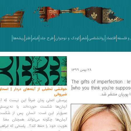
و فلسفه
اقتصاد
روانشناسی
شعر
کودک و نوجوان
طرح جلد
فیلم
طنز
ریشه‌ها
28 بهمن 1399
» [The gifts of imperfection : l
who you think you're supposed to be and embrace who you are]
خوانشی تحلیلی از آینه‌های دردار | اسحاق
شیروانی
پرسش اصلی رمان صرفاً این نیست که آیا
آرمان‌ها شکست خورده‌اند یا نه.پرسش
عمیق‌تر این است: انسان پس از شکست
آرمان‌ها چگونه می‌تواند همچنان معنا و
هویت خود را حفظ کند؟... پاسخی که ابراهی