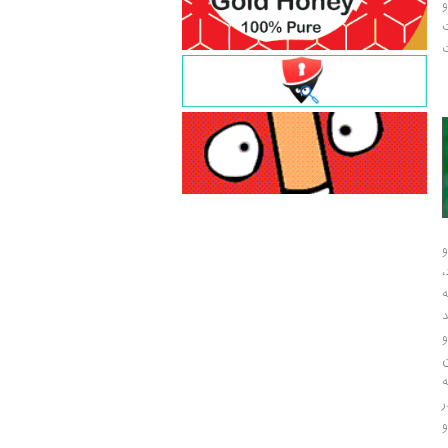
و
ت
ت
و
و
ر