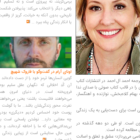
برمی‌گزیند، نه پیروزی است و نه تسلیم. ا
راهی دیگر را انتخاب می‌کند: پذیرفتن شکس
تاریخی، بدون آنکه به خیانت، گریز از واقعی
یا انکار زندگی پناه ببرد
...
اونای آرام در گفت‌وگو با فاروک شهیچ‭
گویی انسان‌ها ترمزِ خود را از دست داده‌اند 
ترجمه احمد آل احمد در انتشارات کتاب
آن کُدِ اخلاقی که نگهبان عقل سلیم بود،
را در قالب کتاب صوتی با صدای ندا
فروریخته است. در دنیای امروز، همه
نام کلاه‌بخش، نوازنده و آهنگساز،
می‌خواهند فاشیست باشند؛ یعنی می‌خواهند
نفرت، محورِ زندگی‌شان باشد... ما با گوشت 
ایی است برای دست‌یابی به یک زندگی
پوست خود احساس کردیم «دیگری» بودن
چه معنایی دارد... نوشتن پاسخی است به
تون است. او طی دو دهه گذشته در
بی‌عدالتی‌هایی که ما را احاطه کرده‌اند، و د
 مطالعه کرده است.
عین حال، ستایشی است از زیبایی زندگی و
سی می‌پردازد؛ عشق و تعلق و اصالت