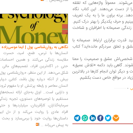
شادی‌هایش
...
‌شوند. معمولاً واژه‌هایی که لقلقه‌
ا از دست می‌دهند. این کتاب نگاه
دهد. برنه براون ما را به یک تعریف
ینیم و حرف یکدیگر را بهتر درک کنیم.
 زندگی صمیمانه با اطرافیان و شناخت
د قدرت برقراری ارتباط صمیمانه با
شق و تعلق سردرگم مانده‌اید؟ کتاب
نگاهی به روان‌شناسی پول | ایما موسی‌زاده
انسان‌ها با ترس، طمع، امید، حسرت و
ی شخصی‌اش عشق و صمیمیت را معنا
مقایسه زندگی می‌کنند و همین احساسات،
ی‌شوند. گاهی باید دکمه «تلاش عمیق»
حتی در آگاه‌ترین افراد، تصمیم‌های مالی ر
 دیگر توان انجام کارها در بالاترین
شکل می‌دهد. از این منظر، «روان‌شناسی پول
ی زیاد در مواقع خاص دست بکشیم.
بیش از آنکه درباره پول باشد، کتابی دربار
.
انسان معاصر و رابطه پرتنش او با مفهوم ثرو
..............
اب
و دارایی است... اوزل به‌جای ارائه نسخه‌ها
مستقیم یا توصیه‌های دستوری، تجربه زندگی
سرمایه‌گذاران، کارآفرینان، میلیاردرها و حت
افراد عادی را روایت می‌کند و از دل این
داستان‌ها روایت خود را برمی‌سازد و بحث ر
به پیش می‌راند
...