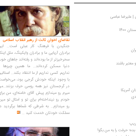
 | علیرضا عباسی
ن 1400
تقاضای اخوان ثالث از رهبر انقلاب اسلامی
جنگیدن با فرهنگ کار عبثی است... این
ان
برادران آریایی ما و برادران وایکینگ، مثل اینک
سحرخیزتر از ما بوده‌اند و رفته‌اند جاهای خو
 معتبر باشند
دنیا مسکن کرده‌اند... ما همین چیزها را
نداریم. کسی نداریم از ما انتقاد بکند... استالی
با وجود اینکه خودش گرجی بود، می‌خواست
در گرجستان نیز همه روسی حرف بزنند...من
ن آمریکا‏
میرم رو میندازم پیش آقای خامنه‌ای، من برا
دی
خودم رو نینداخته‌ام برای تو و امثال تو میر
رو میندازم... به شرطی که شماها برگردید د
مملکت خودتان خدمت کنید
...
ریپ
بده؛ حرفت را به من بگو!