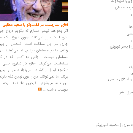
ریا آدینه‌وند
ریم ساحلی 
ی
آقای سناریست در گفت‌وگو با سعید مطلبی
ها
اگر بخواهم فیلمی بسازم که بگویم دروغ چی
یسی
بدی است باور نمی‌کنند، چون دروغ یک امر
ی
جاری در این مملکت است. قبحش از بین
 | یاسر نوروزی
رفته... ما بچه‌مسلمان بودیم. اما می‌گفتند ای
مسلمان نیست... وقتی به آدمی که در کار
سینماست می‌گویند اجازه کار نداری، یعنی ب
ور
شکنجه او را می‌کشند... می‌توانند من را زمی
ی
بزنند اما نمی‌توانند من را روی زمین نگه دارند
 و اختلال جنسی
من بلند می‌شوم... فردین عاشقانه مردم را
دوست داشت
...
حقوق بشر
 مرزی | محمود امیربیگی