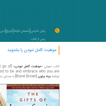
رمان خارجی
داستان کوتاه
تاریخ
دین 
پس از کتاب
موهبت کامل نبودن را بشنوید
کتاب صوتی «
موهبت کامل نبودن
et go of
نوشته‌
برنه براون
[Brené Brown] با صدای ندا پوریان منتشر شد.