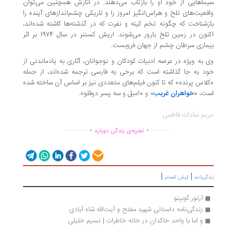
ماهایی از خود او را بازتاب می‌دهند. در آثارش همچنین می‌توان
قعیت‌های تلخ و هراس‌انگیز امروز را و تاریکی چشم‌اندازهای آینده را
زشناخت که چگونه تخم کینه و نفرت که در گذشته‌ها کاشته شده‌اند،‌
نون
در زمین تلخ بارور می‌شوند. اریش کستنر در سال 1974 بر اثر
ماری سرطان
چشم از جهان فروبست
.
 به ویژه در عرصه ادبیات کودکان و نوجوانان، آثارى به یادماندنى از
ود
به جا گذاشته است که برخى به فارسى ترجمه شده‌اند، از جمله
لاس پرنده» که تا کنون فیلم‌هاى متعددى نیز بر اساس آن ساخته شده
ت، «
خواهران غریب
» و «امیل و سه پسر دوقلو».
یم سادات فاطمی
.
.
...............
..............
تجربه‌ی زندگی دوباره
|
|
دگی‌نامه
اریش کستنر
آرتور گوبینو
زندگی‌نامه داستانی شهید مفتح و آیت‌الله شاه آبادی
و اما با واحد خاکدان در خانه خاطرات | نسیم خلیلی