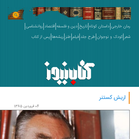
ان خارجی
داستان کوتاه
تاریخ
دین و فلسفه
اقتصاد
روانشناسی
ر
کودک و نوجوان
طرح جلد
فیلم
طنز
ریشه‌ها
پس از کتاب
اریش کستنر
04 فروردین 1385