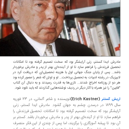
درش ایدا کستنر، زنی آرایشگر بود که سخت تصمیم گرفته بود تا امکانات
صیل فرزندش را فراهم سازد تا او از آینده‌ای بهتر از پدر و مادرش برخوردار
شد... پس از پایان جنگ جهانی اول با هزینه تحصیلی‌ای که دریافت کرد در
یپزیک در رشته‌ ادبیات به تحصیل پرداخت... او و اوئزر که شعر را مصور کرده بود
 دو از روزنامه اخراج شدند... نازی‌ها به قدرت رسیدند و به دنبال آن کتاب
ابین" را نیز‌ همراه با آثار دیگر در ردیف نوشته‌هایی گذاردند که باید نابود شود.
یش کستنر
(Erich Kastner)
نویسنده و شاعر آلمانی، در 23 فوریه
سال 1899 در درسدن چشم به جهان گشود. مادرش ایدا کستنر، زنی
ایشگر
بود که سخت تصمیم گرفته بود تا امکانات تحصیل فرزندش را
اهم سازد تا او
از آینده‌ای بهتر از پدر و مادرش برخوردار باشد
. کستنر بر
 بود تا پیشه آموزگاری را برگزیند، اما
پس از چندی از این فکر منصرف