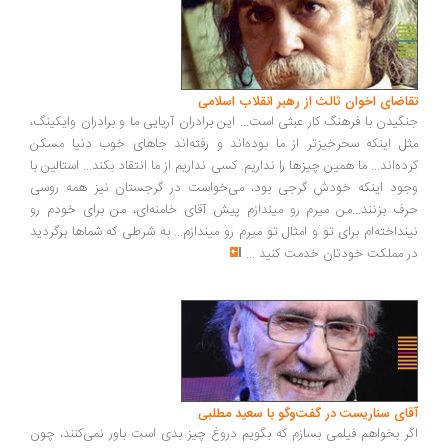
اضای اخوان ثالث از رهبر انقلاب اسلامی
گیدن با فرهنگ کار عبثی است... این برادران آریایی ما و برادران وایکینگ،
ل اینکه سحرخیزتر از ما بوده‌اند و رفته‌اند جاهای خوب دنیا مسکن
ده‌اند... ما همین چیزها را نداریم. کسی نداریم از ما انتقاد بکند... استالین با
ود اینکه خودش گرجی بود، می‌خواست در گرجستان نیز همه روسی
ف بزنند...من میرم رو میندازم پیش آقای خامنه‌ای، من برای خودم رو
نداخته‌ام برای تو و امثال تو میرم رو میندازم... به شرطی که شماها برگردید
 مملکت خودتان خدمت کنید
...
ای سناریست در گفت‌وگو با سعید مطلبی
ر بخواهم فیلمی بسازم که بگویم دروغ چیز بدی است باور نمی‌کنند، چون