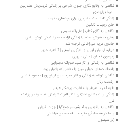
نگاهی به وقایع‌نگاری جنون: شرحی بر زندگی فریدریش هلدرلین 
| نیما بهاروندی
زندگی‌نامه صائب تبریزی برای بچه‌های ‌مدرسه 
جان رجینالد تالکین
نگاهی به آقای کتاب | علی‌الله سلیمی
وقتی به هوش آمدم یا زندگی آزاده محمود نیکی نوش آبادی
جادوی مریم میرزاخانی ترجمه شد
درباره ارمنیان ایران و نام‌آوران ارمنی | آناهید خزیر 
پیرامون فابیان | مانی سپهری
نگاهی به زندگی و آثار سید فتح‌الله مجتبایی
یادداشت‌های خوآن میرو یا نقاشی که باغبان بود
نگاهی کوتاه به زندگی و آثار امیرحسین آریان‌پور | محمود فاضلی
ارنست رنان
تا به آخر با هیتلر یا خاطرات پیشکار هیتلر
زندگی و اندیشه‌ی اخلاقی دکتر آلبرت شوایتزر: فیلسوف و پزشک 
قرن
نگاهی به باکونین و آنارشیسم جمع‌گرا | جواد لگزیان
و اما در همسایگی مترجم | طه حسین فراهانی
ژرژ سیمنون