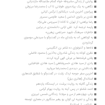
روایتی از زندگی مشروطه خواه گمنام ملاعبدالله مازندرانی
نگاهی به یک پیاده‌روی طولانی تا آب | محمدرضا مرزوقی
پیرامون آخرین شب دیکتاتور | نرگس کیانی
نقدی بر بانوی اندلس | سعید طاوسی مسرور
رضا براهنی؛ از تهران تا کانادا | سیروس علی‎نژاد
پارسه ترجمه کرد: تقی ارانی دانشمندی در برلین
خاطرات سرهنگ شهید «مرتضی زرهرن»
به کوتاهی آه، به بلندای ماه در گفت‌وگو با سیدعلی موسوی 
گرمارودی
لاله‌ها و آنتولوژی ده شاعر زن انگلیسی
نظری کوتاه به زندگی شادروان به‌آذین | محمود فاضلی
وقتی فرشته‌ها بر عرش الهی گریه کردند
یادی از سید هادی خسروشاهی | سید هادی طباطبایی
یادداشتی بر دیده ور | محمدرضا مروارید
آخرین سفر جوجه اردک زشت در گفت‌وگو با شقایق قندهاری
استاندال (هانری بیل) 
زندگی گالیله به روایت برشت در ایستگاه یازدهم
احمد شاملو در پس آینه به روایت بهرام گرامی
چاپ چهاردهم از من و مولانا: زندگانی شمس تبریزی
زندگی و تجربه لی کوان یو رهبر سنگاپور در معماری توسعه
 ناپلئون  |  استاندال