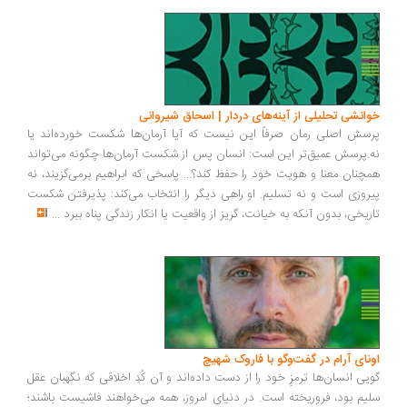
انشی تحلیلی از آینه‌های دردار | اسحاق شیروانی
سش اصلی رمان صرفاً این نیست که آیا آرمان‌ها شکست خورده‌اند یا
.پرسش عمیق‌تر این است: انسان پس از شکست آرمان‌ها چگونه می‌تواند
چنان معنا و هویت خود را حفظ کند؟... پاسخی که ابراهیم برمی‌گزیند، نه
روزی است و نه تسلیم. او راهی دیگر را انتخاب می‌کند: پذیرفتن شکست
ریخی، بدون آنکه به خیانت، گریز از واقعیت یا انکار زندگی پناه ببرد
...
ونای آرام در گفت‌وگو با فاروک شهیچ
یی انسان‌ها ترمزِ خود را از دست داده‌اند و آن کُدِ اخلاقی که نگهبان عقل
یم بود، فروریخته است. در دنیای امروز، همه می‌خواهند فاشیست باشند؛