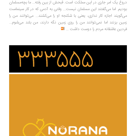
وغ یک امر جاری در این مملکت است. قبحش از بین رفته... ما بچه‌مسلمان
دیم. اما می‌گفتند این مسلمان نیست... وقتی به آدمی که در کار سینماست
‌گویند اجازه کار نداری، یعنی با شکنجه او را می‌کشند... می‌توانند من را
ین بزنند اما نمی‌توانند من را روی زمین نگه دارند، من بلند می‌شوم...
دین عاشقانه مردم را دوست داشت
...