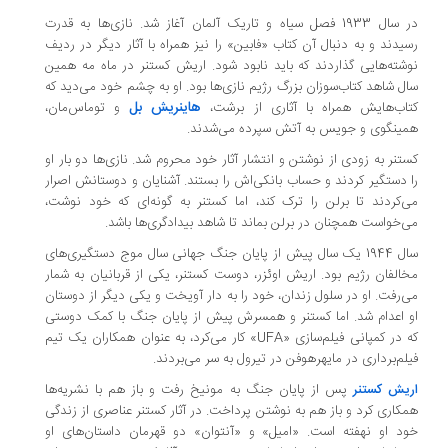
1933 فصل سیاه و تاریک آلمان آغاز شد.
نازی‌ها به قدرت
یدند و به دنبال آن کتاب «فابین» را نیز‌ همراه با آثار
دیگر در ردیف
شته‌هایی گذاردند که باید نابود شود. اریش کستنر در ماه مه
همین
ل شاهد کتاب‌سوزان بزرگ رژیم نازی‌ها بود. او به چشم خود می‌دید که
هاینریش بل
اب‌هایش همراه با آثاری از برشت،‌
و توماس‌مان،
ینگوی و جویس به
آتش سپرده می‌شدند
.
تنر به زودی از
نوشتن و انتشار آثار خود محروم شد. نازی‌ها دو بار او
دستگیر کردند و حساب بانکی‌اش را بستند
. آشنایان و دوستانش اصرار
‌کردند تا برلن را ترک کند، اما کستنر به گونه‌ای که خود نوشت،
‌خواست همچنان
در برلن بماند تا شاهد بیدادگری‌ها باشد
.
ل پیش از پایان جنگ جهانی سال موج
دستگیری‌های
الفان رژیم بود. اریش اوئزر، دوست کستنر، یکی از قربانیان
به شمار
‌رفت. او در سلول زندان، خود را به دار آویخت و یکى دیگر از دوستان
 اعدام شد. اما کستنر و همسرش پیش از پایان جنگ با کمک دوستی
 در
کمپانی فیلم‌سازی
«UFA»
کار می‌کرد، به عنوان همکاران یک تیم
لم‌برداری در
مایهرهوفن در تیرول به سر می‌بردند.
یش کستنر
پس از پایان جنگ به مونیخ رفت و باز هم
با نشریه‌ها
کاری کرد و باز هم به نوشتن پرداخت. در آثار کستنر عناصری
از زندگی
د او نهفته است. «امیل» و «آنتوان» دو قهرمان داستان‌های او