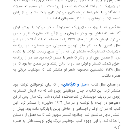
. پس از پایان جنگ جهانی اول با هزینه
تحصیلی‌ای که دریافت کرد
 لایپزیک در رشته‌ ادبیات به تحصیل پرداخت و
در ضمن تحصیلات
نشگاهی با نشریه‌ها نیز همکاری می‌کرد. کاری را که حتا
پس از پایان
صیلات و نوشتن رساله‌ دکترا همچنان ادامه داد.
گامی که با روزنامه‌ «لایپزیک تسایتونگ» کار می‌کرد با اریش اوئزر
نا شد که نقاش بود و در سال‌های پس از آن کتاب‌های
کستنر را مصور
می‌کرد. اریش کستنر در سال 1927 پا به صحنه‌ ادبیات گذاشت. در این
ل شعری را به نام «تو نهمین سمفونی من هستی» در روزنامه
ایپزیک تسایتونگ» منتشر کرد که در آن هیچ رعایت نزاکت را نکرده
د. از
همین روی او و اوئزر که شعر را مصور کرده بود هر دو از روزنامه
راج شدند
.
کستنر و اوئزر هر دو به برلن رفتند و در همان جا بود که در
1928 نخستین
مجموعه‌ شعر او منتشر شد که موفقیت بزرگی به
راه داشت.
 همان سال کتاب «
امیل و کارگاهان
» را که برای
نوجوانان نوشته بود
تشر کرد. این کتاب با چنان موفقیتی روبرو شد که نام
اریش کستنر به
دی در ردیف نویسندگان شناخته‌شده گذارده شد. یک سال پس از آن
«هیاهو در آینه» را نوشت و در سال 1931 «فابین» را منتشر کرد. این
اب که
در آن اوضاع اجتماعی و اخلاقی برلن را بازتاب داده بود، پیش از
تشار دچار سانسور شد. چنانچه کستنر مجبور شد تا سه فصل از داستان
 حذف کند،
با این وجود کتاب موفقیتی بزرگ برای نویسنده‌اش به همراه
ر
د.