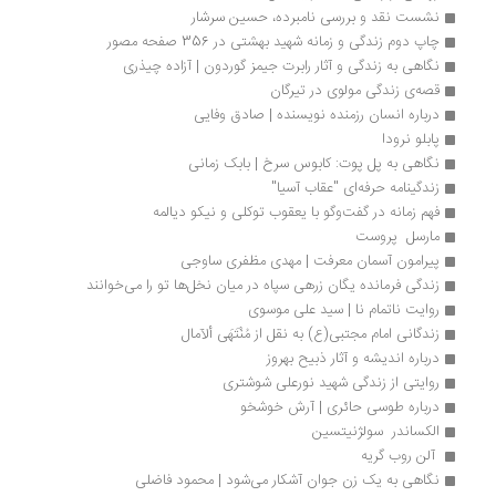
نشست نقد و بررسی نامبرده، حسین سرشار
چاپ دوم زندگی و زمانه شهید بهشتی در 356 صفحه مصور
نگاهی به زندگی و آثار رابرت جیمز گوردون | آزاده چیذری
قصه‌ی زندگی مولوی در تیرگان 
درباره انسان رزمنده نویسنده | صادق وفایی
پابلو نرودا
نگاهی به پل پوت: کابوس سرخ | بابک زمانی
زندگینامه حرفه‌ای "عقاب آسیا"
فهم زمانه در گفت‌وگو با یعقوب توکلی و نیکو دیالمه
مارسل  پروست
پیرامون آسمان معرفت | مهدی مظفری ساوجی 
زندگی فرمانده یگان زرهی سپاه در میان نخل‌ها تو را می‌خوانند
روایت ناتمام نا | سید علی موسوی
زندگانی امام مجتبی(ع) به نقل از مُنْتَهَی ألآمال
درباره اندیشه و آثار ذبیح بهروز
روایتی از زندگی شهید نورعلی شوشتری
درباره طوسی حائری | آرش خوشخو
الکساندر  سولژنیتسین
 آلن روب گریه
نگاهی به یک زن جوان آشکار می‌شود | محمود فاضلی