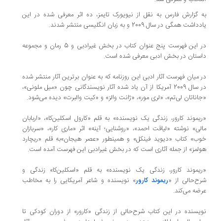
به گزارش فارس به نقل از نیویورک تایمز، ده اثر معرفی شده در این
یادداشت همگی در سال 2009 و به زبان انگلیسی منتشر شدند.
در این فهرست پنج عنوان کتاب در بخش غیرادبی و 5 رمان و مجموعه
داستان در بخش ادبی معرفی شده است.
در میان فهرست آثار ادبی این روزنامه که به عنوان برترین آثار منتشر شده
در سال 2009 آمریکا از آن یاد شده آثار نویسندگانی چون «میل ملونی»،
«جاناتان لی‌تم»، «لری مور»، «ژانت والز» و «‌کیت والبرت» دیده می‌شود.
«ریموند کارور، زندگی یک نویسنده» به قلم «کارول اسکلین‌کا»، «اربابان
مالی» نوشته «لیاقت احمد»، «روشنایی؛ آینه» اثر «ماری کار»، «سربازان
خوب» کتاب «دیوید فینکل» و همینطور «عصر هیجان»‌به قلم «ریچارد
هولمز» از جمله آثاری است که در بخش غیرادبی این فهرست آمده است.
«ریموند کارور، زندگی یک نویسنده» به قلم «اسکلین‌کا» زندگی و
شرح‌حالی از «
ریموند کارور
» نویسنده و شاعر آمریکایی را به مخاطب
عرضه می‌کند.
نویسنده در این کتاب شرح‌حالی از زندگی «کارور» از دوران کودکی تا