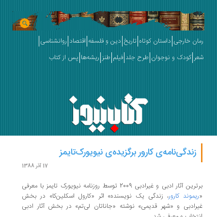
رمان خارجی
داستان کوتاه
تاریخ
دین و فلسفه
اقتصاد
روانشناسی
شعر
کودک و نوجوان
طرح جلد
فیلم
طنز
ریشه‌ها
پس از کتاب
زندگی‌نامه‌ی کارور برگزیده‌ی نیویورک‌تایمز
17 آذر 1388
برترین آثار ادبی و غیرادبی 2009 توسط روزنامه نیویورک تایمز با معرفی
«
ریموند کارور
، زندگی یک ‌نویسنده» اثر «کارول اسکلین‌کا» در بخش
غیرادبی و «شهر قدیمی» نوشته «جاناتان لی‌تم» در بخش آثار ادبی
انتخاب و معرفی شد.