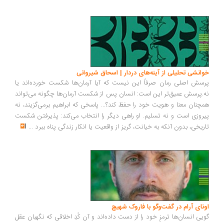
خوانشی تحلیلی از آینه‌های دردار | اسحاق شیروانی
پرسش اصلی رمان صرفاً این نیست که آیا آرمان‌ها شکست خورده‌اند یا
نه.پرسش عمیق‌تر این است: انسان پس از شکست آرمان‌ها چگونه می‌تواند
همچنان معنا و هویت خود را حفظ کند؟... پاسخی که ابراهیم برمی‌گزیند، نه
پیروزی است و نه تسلیم. او راهی دیگر را انتخاب می‌کند: پذیرفتن شکست
تاریخی، بدون آنکه به خیانت، گریز از واقعیت یا انکار زندگی پناه ببرد
...
اونای آرام در گفت‌وگو با فاروک شهیچ‭
گویی انسان‌ها ترمزِ خود را از دست داده‌اند و آن کُدِ اخلاقی که نگهبان عقل