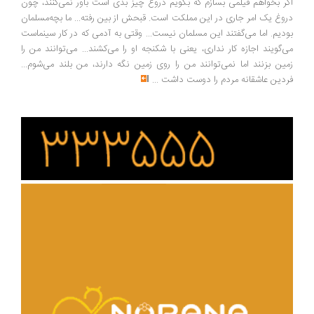
اگر بخواهم فیلمی بسازم که بگویم دروغ چیز بدی است باور نمی‌کنند، چون
دروغ یک امر جاری در این مملکت است. قبحش از بین رفته... ما بچه‌مسلمان
بودیم. اما می‌گفتند این مسلمان نیست... وقتی به آدمی که در کار سینماست
می‌گویند اجازه کار نداری، یعنی با شکنجه او را می‌کشند... می‌توانند من را
زمین بزنند اما نمی‌توانند من را روی زمین نگه دارند، من بلند می‌شوم...
فردین عاشقانه مردم را دوست داشت
...