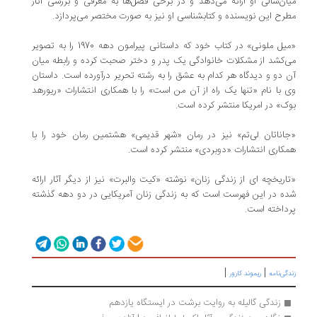
میان‌سالی او ارائه می‌دهد و در برخی فصل‌ها به معرفی و بررسی آثار
مطرح این نویسنده و کتابشناسی او نیز به صورت مختصر می‌پردازد.
«میل ملونی» در کتاب خود که داستانی پیرامون دهه 1970 را به تصویر
می‌کشد از مشکلات خانوادگی یک پدر و دختر صحبت کرده و رابطه میان
آن دو و دیدگاه هر کدام به عشق را به رشته تحریر درآورده است. داستان
وی با نام «تنها یک راه از آن من است» را با همکاری انتشارات «ریورهد
بوک» در امریکا منتشر کرده است.
«جاناتان ‌لی‌تم» نیز در رمان «شهر قدیمی» هشتمین رمان خود را با
همکاری انتشارات «دوبردی» منتشر کرده است.
«تاریخچه‌ ای از زندگی زنان» نوشته «کیت والبرت» نیز از دیگر آثار ارائه
شده در این فهرست است که به زندگی زنان آمریکایی در دو دهه گذشته
پرداخته است.
|
|
زندگی‌نامه
ریموند کارور
زندگی گالیله به روایت برشت در ایستگاه یازدهم