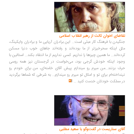
تقاضای اخوان ثالث از رهبر انقلاب اسلامی
جنگیدن با فرهنگ کار عبثی است... این برادران آریایی ما و برادران وایکینگ،
مثل اینکه سحرخیزتر از ما بوده‌اند و رفته‌اند جاهای خوب دنیا مسکن
کرده‌اند... ما همین چیزها را نداریم. کسی نداریم از ما انتقاد بکند... استالین با
وجود اینکه خودش گرجی بود، می‌خواست در گرجستان نیز همه روسی
حرف بزنند...من میرم رو میندازم پیش آقای خامنه‌ای، من برای خودم رو
نینداخته‌ام برای تو و امثال تو میرم رو میندازم... به شرطی که شماها برگردید
در مملکت خودتان خدمت کنید
...
آقای سناریست در گفت‌وگو با سعید مطلبی