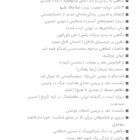
نگاهی به زندگی و آثار اکسل لیانهافوود | آزاده چیذری 
4 کتاب درباره حضرت زینب سلام‌الله علیها
گناهکار و قدیس: زندگی‌نامه‌ای جدید از داستایفسکی
درباره تصفیه‌های گسترده استالینی | مهدی نصیری
زنان دیکتاتورها در تهران دیده شدند
نگاهی به پدرم برتراند راسل | علی ولی‌الهی
نظری بر حرمسرای قذافی | احسان اقبال سعید
خاطرات شفاهی مرحوم محمدحسن راستگو قصه شد
ایوان تورگنیف
از اقیانوس علم و معرفت | محسن آزموده
 محمدرضا سرشار (رضا رهگذر) 
گفت‌وگو با موسی غنی‌نژاد: سوسیالیستی که لیبرال شد
نشست نقد و بررسی صادق هدایت: مرگ در پاریس
مظاهر مصفا، از مصدق تا هیچ! | فیلم
درباره آینده در گذشته ایران: نظام‌الملک در آینه تاریخ | حسن 
سیدعرب
نشست نقد و بررسی تتبعات مونتنی
مروری بر فیلسوفان بزرگی که در عشق شکست خوردند| فاطمه 
مهاجری
نگاهی به دنگ شیائوپینگ | حسین انتظامی
روایتی از زندگی یک شهید اهل سنت