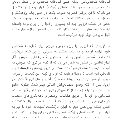
ابخانه شخصی‌اش. بدنه اصلی کتابخانه شخصی او را شمار زیادی
اب چاپ اروپا، مصر، هند، عثمانی (ترکیه)، ایران و جز آن تشکیل
‌داد که تا آن روزگار، کمتر به صورت یکجا در اختیار یک پژوهشگر و
قق ایرانی قرار داشته است. همچنین، تعداد قابل‌توجهی نسخه
ی در تملک قزوینی بود که بسیاری از آنها را از ایران و به‌ واسطه
تباطات وسیعش با عرضه‌کنندگان کتاب، علی‌الخصوص از طریق عباس
بال و برخی دیگر تهیه می‌کرده است.
 فهرستی که قزوینی با یاری مجتبی مینوی، برای کتابخانه شخصی
د فراهم آورده و در اینجا بیشتر به معرفی آن پرداخته می‌شود.
ابخانه شخصی قزوینی، از نخستین گنجینه‌های نفیس آثار
ران‌شناسی در کشور به شمار می‌رود که از تمام مراکزی که قزوینی به
ها دسترسی داشته فراهم آمده است. چندین پژوهش کتابشناختی و
ریخی لازم است تا دقیقا دریابیم که او برای تهیه این کتاب‌ها از سراسر
ان، آن‌هم تنها در یک برهه کوتاه (در آخرین سال‌های اقامتش در
وپا، پس از آنکه وضع اقتصادی‌اش اندکی بهتر شد)، چگونه منابع
قیقات خود را تیزبینانه از کتابفروشی‌های دایر در اوایل قرن بیستم
اسایی و آنها را از طریق مکاتبات پرشمار و نامه‌نگاری‌های متعدد،
یداری می‌کرده است. پس از آنکه قزوینی به ‌سبب برافروخته‌شدن
ش جنگ بین‌الملل دوم به ایران بازگشت، کتابخانه خود را نیز به
ران آورد. کتابخانه‌های بزرگان فضل و دانش در آن روزگار، البته از نظر