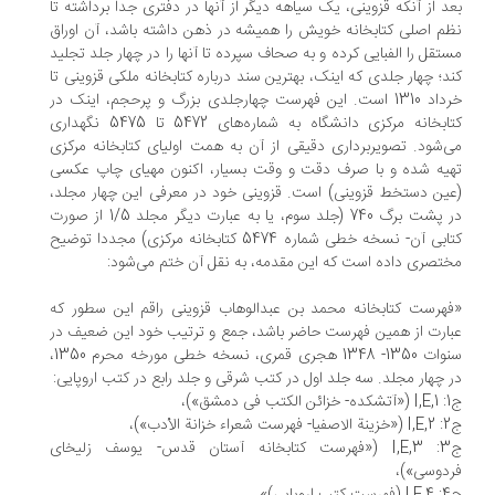
د از آنکه قزوینی، یک سیاهه دیگر از آنها در دفتری جدا برداشته تا
م اصلی کتابخانه خویش را همیشه در ذهن داشته باشد، آن اوراق
تقل را الفبایی کرده و به صحاف سپرده تا آنها را در چهار جلد تجلید
د؛ چهار جلدی که اینک، بهترین سند درباره کتابخانه ملکی قزوینی تا
خرداد 1310 است. این فهرست چهارجلدی بزرگ و پرحجم، اینک در
کتابخانه مرکزی دانشگاه به شماره‌های 5472 تا 5475 نگهداری
‌شود. تصویربرداری دقیقی از آن به همت اولیای کتابخانه مرکزی
یه شده و با صرف دقت و وقت بسیار، اکنون مهیای چاپ عکسی
ین دستخط قزوینی) است. قزوینی خود در معرفی این چهار مجلد،
در پشت برگ 740 (جلد سوم، یا به عبارت دیگر مجلد 1/5 از صورت
کتابی آن- نسخه خطی شماره 5474 کتابخانه مرکزی) مجددا توضیح
تصری داده است که این مقدمه، به نقل آن ختم می‌‌شود:
هرست کتابخانه محمد بن عبدالوهاب قزوینی راقم این سطور که
ارت از همین فهرست حاضر باشد، جمع و ترتیب خود این ضعیف در
سنوات 1350- 1348 هجری قمری، نسخه خطی مورخه محرم 1350،
 چهار مجلد. سه جلد اول در کتب شرقی و جلد رابع در کتب اروپایی:
ق»)،
دب»)،
ج3: I,E,3 («فهرست کتابخانه آستان قدس- یوسف زلیخای
دوسی»)،