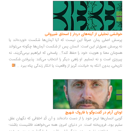
انشی تحلیلی از آینه‌های دردار | اسحاق شیروانی
سش اصلی رمان صرفاً این نیست که آیا آرمان‌ها شکست خورده‌اند یا
.پرسش عمیق‌تر این است: انسان پس از شکست آرمان‌ها چگونه می‌تواند
چنان معنا و هویت خود را حفظ کند؟... پاسخی که ابراهیم برمی‌گزیند، نه
روزی است و نه تسلیم. او راهی دیگر را انتخاب می‌کند: پذیرفتن شکست
ریخی، بدون آنکه به خیانت، گریز از واقعیت یا انکار زندگی پناه ببرد
...
ونای آرام در گفت‌وگو با فاروک شهیچ
یی انسان‌ها ترمزِ خود را از دست داده‌اند و آن کُدِ اخلاقی که نگهبان عقل
یم بود، فروریخته است. در دنیای امروز، همه می‌خواهند فاشیست باشند؛