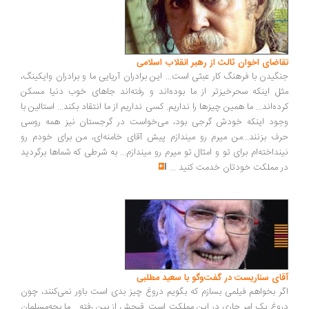
اضای اخوان ثالث از رهبر انقلاب اسلامی
گیدن با فرهنگ کار عبثی است... این برادران آریایی ما و برادران وایکینگ،
ل اینکه سحرخیزتر از ما بوده‌اند و رفته‌اند جاهای خوب دنیا مسکن
ده‌اند... ما همین چیزها را نداریم. کسی نداریم از ما انتقاد بکند... استالین با
ود اینکه خودش گرجی بود، می‌خواست در گرجستان نیز همه روسی
ف بزنند...من میرم رو میندازم پیش آقای خامنه‌ای، من برای خودم رو
نداخته‌ام برای تو و امثال تو میرم رو میندازم... به شرطی که شماها برگردید
 مملکت خودتان خدمت کنید
...
ای سناریست در گفت‌وگو با سعید مطلبی
ر بخواهم فیلمی بسازم که بگویم دروغ چیز بدی است باور نمی‌کنند، چون
وغ یک امر جاری در این مملکت است. قبحش از بین رفته... ما بچه‌مسلمان