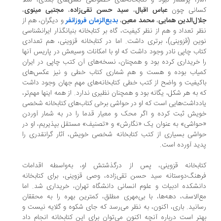
ار، پرشمار نبود و کتابخانه‌های خصوصی نسل‌های بعدی، مثلا
انی چون
عباس اقبال
،
سید حسن تقی‌زاده
،
مجتبی مینوی
،
ال‌الدین همایی
،
محمد معین
،
بدیع‌الزمان فروزانفر
و دیگران، هم از
ر تعداد و هم از نظر کیفیت، گاه بر کتابخانه بنیانگذار ایرانشناسی
ین (قزوینی)، برتری داشت. اما در کتابخانه قزوینی، هم تعدادی
اب چاپی نادر وجود داشت که او با امکانات وسیعش در پاریس آنها
 خریداری کرده بود و همچنان، نسخه‌های آن کتب چاپی در ایران
یاب بوده و هست و هم شماری کتاب خطی و نیز عکس‌های
کیفیت و واضح از کتب خطی کتابخانه‌های مهم جهان وجود داشت
 به هر شکل، یگانه بود و همچنان نظیری ندارد. از همه اینها مهم‌تر،
دداشت‌هایی است که او در حواشی برخی کتاب‌های کتابخانه شخصی
یش ثبت کرده و اگر محک و معیار قدما را در به شمار آوردن
واشی» به عنوان یک «نگارش» و «تصنیف» مستقل بپذیریم، او در
اشی بسیاری از کتب کتابخانه شخصی خویش، آثار گرانقدری را
ید آورده است.
ابخانه قزوینی، پس از درگذشتش او، به‌واسطه اقدامات
هنگ‌دوستانه سید حسن تقی‌زاده، وصی قزوینی، برای کتابخانه
نشکده ادبیات و علوم انسانی دانشگاه تهران، خریداری شد. اما
‌الاسف، دهه‌ها، با بی‌مهری مطلق، کمترین بهره را به محققان
انید. باری، اکنون، به نظر می‌رسد که جای شکوه و گلایه نیست و
تر است درباره آنچه اکنون می‌توان برای این کتابخانه انجام داد