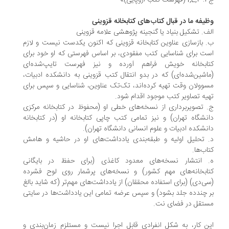
ی)»
یفه ما در قبال کتاب‌های کتابخانه قزوینی
ف. تشکیل بنیاد یا گنجینه پژوهشی علامه قزوینی
 بازسازی عناوین کتابخانه قزوینی که اکنون یکدست نیست و لازم
ت برای شناسایی کتب مفقودی، بر اساس فهرستی که او خود برای
ابخانه خویش فراهم آورده و نیز فهرست تایپ‌شده‌ای
اشین‌شده‌ای) که در بدو انتقال کتب قزوینی به دانشکده ادبیات،
وولان وقت تهیه کرده‌اند، تک‌تک عناوین، شناسایی و سپس برای
یه تصاویر کتب موجود اقدام شود.
 تصویربرداری از نسخه‌های خطی او (محفوظ در کتابخانه مرکزی
نشگاه تهران) و نیز تمامی کتب چاپی کتابخانه او (در کتابخانه
نشکده ادبیات و علوم انسانی دانشگاه تهران).
 تحلیل اولیه و طبقه‌بندی یادداشت‌های او در حاشیه و هامش
اب‌ها.
 انتشار نسخه‌های معدود کاغذی (برای حفظ در بایگانی
ابخانه‌های مهم کشور) و نسخه‌های پرشمار روی لوح فشرده
ی‌دی) (برای استفاده محققان) از یادداشت‌های مهم‌تر (که شاید بالغ
 چندده جلد بشود) و سپس عرضه تمامی این یادداشت‌ها در سایتی
تقل در فضای نت.
ن کار، به ‌شکل انفرادی قابل اجرا نیست و مستلزم زمان‌بندی و