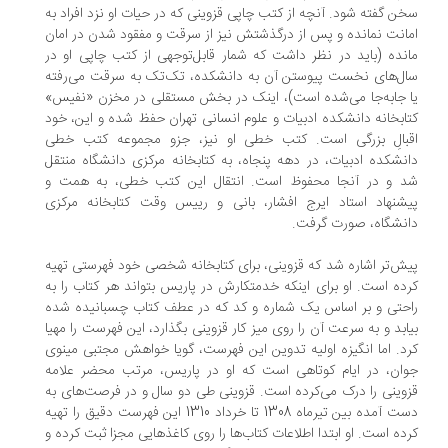
ن گفته شود. آنچه از کتب چاپی قزوینی که در حیات او نزد افراد به
انت نمانده و پس از درگذشتش نیز از سرقت و مفقود شدن در امان
نده (باید در نظر داشت که شمار قابل‌توجهی از کتب چاپی او در
ل‌های نخست پیوستن آن به دانشکده، تک‌تک به سرقت می‌رفته
 جابه‌جا می‌شده است)، اینک در بخش مستقلی در مخزن «نفیس»
ابخانه دانشکده ادبیات و علوم انسانی تهران حفظ شده و این، خود
بالِ بزرگی است. کتب خطی او نیز، جزو مجموعه کتب خطی
نشکده ادبیات، در دهه پنجاه، به کتابخانه مرکزی دانشگاه منتقل
 و در آنجا محفوظ است. انتقال این کتب خطی، به همت و
شنهاد استاد ایرج افشار، بانی و رییس وقت کتابخانه مرکزی
نشگاه، صورت گرفت.
ش‌تر اشاره شد که قزوینی، برای کتابخانه شخصی خود فهرستی تهیه
ده است. او برای اینکه خدمتکارش در پاریس بتواند هر کتاب را به
حتی و بر اساس یک شماره و کد که در عطف کتاب چسبانیده شده
ابد و به سرعت آن را روی میز کار قزوینی بگذارد، این فهرست را مهیا
د. اما انگیزه اولیه تدوین این فهرست، گویا خواهش مجتبی مینوی
ان، در ایام کوتاهی است که او در پاریس، مرتب محضر علامه
وینی را درک می‌کرده است. قزوینی طی دو سال و در فرصت‌های به
دست آمده بین تیرماه 1308 تا خرداد 1310 این فهرست دقیق را تهیه
ده است. او ابتدا اطلاعات کتاب‌ها را روی کاغذهایی مجزا ثبت کرده و