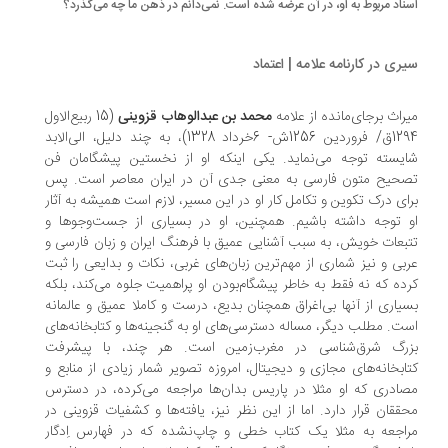
ناد مربوط به او، در آن عرضه شده است. نمی‌دانم در ذهن ما چه می‌گذرد؟
ری در کارنامه علامه | اعتماد
راث برجای‌مانده از علامه
محمد بن عبدالوهاب قزوینی
(15 ربیع‌الاول
1294ق/ فروردین 1256ش- 6خرداد 1328)، به چند دلیل، الی‌الابد
یسته توجه می‌نماید. یکی اینکه او از نخستین پیشگامان فن
حیح متون فارسی به معنی جدی آن در ایران معاصر است. پس
ای درک تکوین و تکامل کار او در این مسیر، لازم است همیشه به آثار
 توجه داشته باشیم. همچنین، او در بسیاری از جست‌وجوها و
بعات خویش، به ‌سبب آشنایی عمیق با فرهنگ ایران و زبان فارسی و
بی و نیز شماری از مهم‌ترین زبان‌های غربی، نکات و بدایعی را ثبت
ده که نه فقط به ‌خاطر پیشگام‌بودن او پراهمیت جلوه می‌کند، بلکه
یاری از آنها بی‌اغراق همچنان بدیع، درست و کاملا عمیق و عالمانه
ت. مطلب دیگر، مساله دسترسی‌های او به گنجینه‌ها و کتابخانه‌های
رگ شرق‌شناسی در مغرب‌زمین است. هر چند، با پیشرفت
ابخانه‌های مجازی و دیجیتال، امروزه تصویر شمار زیادی از منابع و
ادری که او مثلا در پاریس بدان‌ها مراجعه می‌کرده، در دسترس
ققان قرار دارد. اما از این نظر نیز، یافته‌ها و کشفیات قزوینی در
اجعه به مثلا یک کتاب خطی و چاپ‌نشده که در فهارس اِدگار