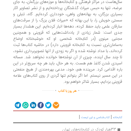
ل‌هاست در مراکز فرهنگی و کتابخانه‌ها و موزه‌های بزرگمان، به جای
ضه، تنها به حبس میراث گذشتگان پرداخته‌ایم و از نشر تصاویر آثار
بسیاری بزرگان، به بهانه‎‌های واهی، خودداری کرده‌ایم. گاه، تنبلی و
تی خویش را، با این بهانه که «میراث فلان بزرگ را از سرقت‌های
رقان علمی باید حفظ کرد»، دهه‌ها انبار کرده‌ایم. این هشدار بسیار
ی است: شمار زیادی از یادداشت‌هایی که قزوینی و همچنین
تبی مینوی (در کتابخانه شخصی او که خوشبختانه اوضاع
‌سامان‌تری نسبت به کتابخانه قزوینی دارد) در حاشیه کتاب‌ها ثبت
ده‌اند، با مداد نوشته شده و اگر به زودی از آنها تصویربرداری نشود،
 چند سال آینده، چیزی از آن نوشته‌ها خوانده نخواهد شد. مساله
یدی شدن کاغذ هم هست. به هر حال، باید هر چه سریع‌تر در این
ره اقدامی کرد. من‌بنده هم، خود، مدعی بهره‌مندی از هیچ منفعتی
 این مسیر نیستم. اما اگر بتوانم تنها گردی از روی کتاب‌های علامه
وینی بزدایم، بسیار شاکر خواهم بود.
.
.
..............
...............
هر روز با کتاب
|
|
بخانه
کتاب‌شناسی و این لیست
33هزار کودک در کتابخانه‌های تهران