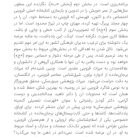
نامه‌ریزی است. در بخش دوم (بخش «ب»)، نگارنده این سطور،
ل‌هایی از عمر خویش را در تدوین و بازسازی کتابخانه اصلی قزوینی
تصاص داد و اکنون، فهرستی که قزوینی به دستخط خود، آن را در
ار مجلد پربرگ تهیه کرده، مهیای چاپ در تیراژ محدود است. اما در
ش سوم («ج») که تصویربرداری از کتب خطی و چاپی او باشد،
لقا کاری صورت نگرفته است. اینک، این یادداشت، به ‌مثابه عرضه
 دلنوشته برای ترغیب مدیران فرهنگی کشور به این امر مهم تقدیم
‌شود. نائل شدن به اهدافی که در بخش‌های مربوط به بخش سوم
 بعد ترسیم شده، پس از طی مرحله دشوار و حساس سوم («ج»)
اهد بود و دست یافتن به آن تنها با همکاری گروهی از دانشوران و
اقه‌مندان به میراث قزوینی مقدور است. چنین شنیده‌ام که میراث
جای‌مانده از ادوارد براون، شرق‌شناس معاصر قزوینی، در انگلستان،
 دقت حراست می‌شود. میراث پژوهشی مینورسکی، محقق هم‌روزگار
به ‌نوعی شاگرد قزوینی نیز در روسیه، به بهترین شکل، حفظ شده و
ان است که محتویات آن را دکتر ناهید عبدالتاجدینی و دوست
امی، دکتر گودرز رشتیانی با عنوان «فهرست تفصیلی گنجینه
وهشی مینورسکی» چندی پیش در ایران منتشر کردند. برای اوراق،
دداشت‌ها، کاغذها و حتی کارت‌پستال‌های برجای‌مانده در کتابخانه
وصی یکی از اسلام‌شناسان بنام اروپایی و از هم‌عصران قزوینی،
یتی طراحی شده که تصویر تک‌تک صفحات و مدارک و اسناد مربوط
 او، در آن عرضه شده است. نمی‌دانم در ذهن ما چه می‌گذرد؟