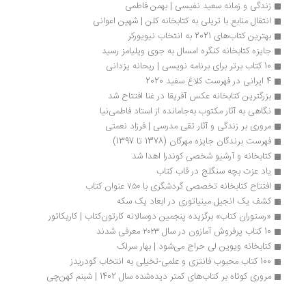
زندگی و زمانه سعید نفیسی | بهمن فاطمی
انتقال منابع با تریلی به کتابخانه کلن | شهین اعوانی
بهترین کتاب‌های 2021 به انتخاب نیویورکر
جایزه کتابخانه کنگره امسال به جوی ویلیامز رسید
10 کتاب برتر برای برنامه نویسی | ریحانه یزدانی
4 ایرانی در فهرست کلاغ سفید 2020
بزرگترین کتابخانه عکس آفریقا در غنا افتتاح شد
نگاهی به آثار مکتوب به‌جامانده از استاد فاطمی‌نیا
مروری بر زندگی و آثار تقی مدرسی | فرزاد نعمتی
فهرست برندگان جایزه مهرگان (1378 تا 1397)
کتابخانه و آرشیو شخصی کوندرا اهدا شد
یاد عزت بچه سنگلج در قاب کتاب
افتتاح کتابخانه تخصصی گردشگری با ۷۵۰ عنوان کتاب
کشف یک انجیل مینیاتوری در ابعاد یک سکه
«رستوران کتاب» برگزیده پنجمین دوسالانه کارتون‌کتاب | کاریکاتور
10 کتاب پرفروش آمازون در سال ۲۰۲۳ معرفی شدند
کتابخانه ویوین لی حراج می‌شود | بهار سرلک
100 کتاب محبوب فانتزی و علمی-تخیلی به انتخاب گودریدز
مروری کوتاه بر کتاب‌های کمتر دیده‌شده سال 1402 | شبنم کهن‌چی