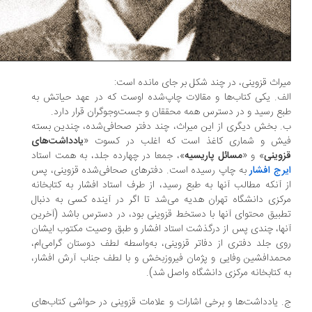
راث قزوینی، در چند شکل بر جای مانده است:
ف. یکی کتاب‌ها و مقالات چاپ‌شده اوست که در عهد حیاتش به
ع رسید و در دسترس همه محققان و جست‌وجوگران قرار دارد.
 بخش دیگری از این میراث، چند دفتر صحافی‌شده، چندین بسته
ش و شماری کاغذ است که اغلب در کسوت «
یادداشت‌های
وینی
» و «
مسائل پاریسیه
»، جمعا در چهارده جلد، به همت استاد
رج افشار
به چاپ رسیده است. دفترهای صحافی‌شده قزوینی، پس
 آنکه مطالب آنها به طبع رسید، از طرف استاد افشار به کتابخانه
کزی دانشگاه تهران هدیه می‌شد تا اگر در آینده کسی به دنبال
بیق محتوای آنها با دستخط قزوینی بود، در دسترس باشد (آخرین
ها، چندی پس از درگذشت استاد افشار و طبق وصیت مکتوب ایشان
ی جلد دفتری از دفاتر قزوینی، به‌واسطه لطف دوستان گرامی‌ام،
مدافشین ‌وفایی و پژمان فیروزبخش و با لطف جناب آرش افشار،
 کتابخانه مرکزی دانشگاه واصل شد).
 یادداشت‌ها و برخی اشارات و علامات قزوینی در حواشی کتاب‌های