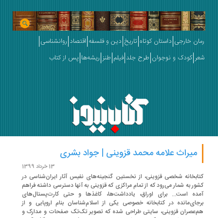
ان خارجی
داستان کوتاه
تاریخ
دین و فلسفه
اقتصاد
روانشناسی
ر
کودک و نوجوان
طرح جلد
فیلم
طنز
ریشه‌ها
پس از کتاب
میراث علامه محمد قزوینی | جواد بشری
13 خرداد 1399
ابخانه شخصی قزوینی، از نخستین گنجینه‌های نفیس آثار ایران‌شناسی در
ور به شمار می‌رود که از تمام مراکزی که قزوینی به آنها دسترسی داشته فراهم
ده است... برای اوراق، یادداشت‌ها، کاغذها و حتی کارت‌پستال‌های
جای‌مانده در کتابخانه خصوصی یکی از اسلام‌شناسان بنام اروپایی و از
‌عصران قزوینی، سایتی طراحی شده که تصویر تک‌تک صفحات و مدارک و