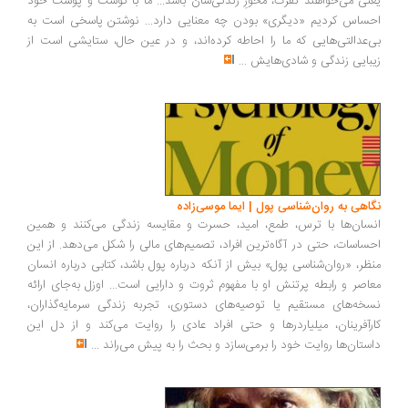
نی می‌خواهند نفرت، محورِ زندگی‌شان باشد... ما با گوشت و پوست خود
ساس کردیم «دیگری» بودن چه معنایی دارد... نوشتن پاسخی است به
‌عدالتی‌هایی که ما را احاطه کرده‌اند، و در عین حال، ستایشی است از
بایی زندگی و شادی‌هایش
...
اهی به روان‌شناسی پول | ایما موسی‌زاده
سان‌ها با ترس، طمع، امید، حسرت و مقایسه زندگی می‌کنند و همین
ساسات، حتی در آگاه‌ترین افراد، تصمیم‌های مالی را شکل می‌دهد. از این
ظر، «روان‌شناسی پول» بیش از آنکه درباره پول باشد، کتابی درباره انسان
اصر و رابطه پرتنش او با مفهوم ثروت و دارایی است... اوزل به‌جای ارائه
خه‌های مستقیم یا توصیه‌های دستوری، تجربه زندگی سرمایه‌گذاران،
رآفرینان، میلیاردرها و حتی افراد عادی را روایت می‌کند و از دل این
ستان‌ها روایت خود را برمی‌سازد و بحث را به پیش می‌راند
...