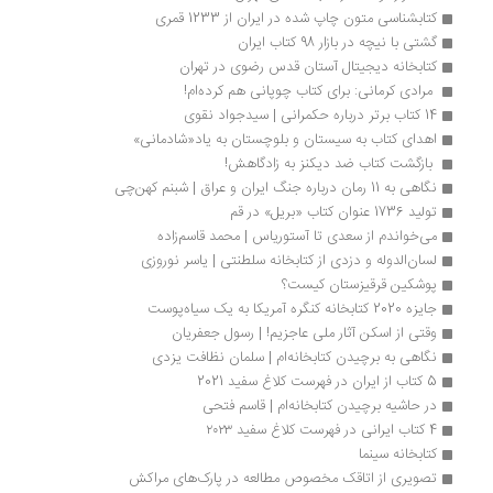
کتابشناسی متون چاپ شده در ایران از 1233 قمری
گشتی با نیچه در بازار 98 کتاب ایران
کتابخانه دیجیتال آستان قدس رضوی در تهران
 مرادی کرمانی: برای کتاب چوپانی هم کرده‌ام! 
14 کتاب برتر درباره حکمرانی | سیدجواد نقوی
اهدای کتاب به سیستان و بلوچستان به یاد«شادمانی»
 بازگشت کتاب ضد دیکنز به زادگاهش! 
نگاهی به 11 رمان درباره جنگ ایران و عراق | شبنم کهن‌چی
تولید 1736 عنوان کتاب «بریل» در قم
می‌خواندم از سعدی تا آستوریاس | محمد قاسم‌زاده
لسان‌الدوله و دزدی از کتابخانه سلطنتی | یاسر نوروزی
پوشکین قرقیزستان کیست؟
جایزه 2020 کتابخانه کنگره آمریکا به یک سیاه‌پوست
وقتی از اسکن آثار ملی عاجزیم! | رسول جعفریان
نگاهی به برچیدن کتابخانه‌ام | سلمان نظافت یزدی
5 کتاب از ایران در فهرست کلاغ سفید 2021
در حاشیه‌ برچیدن کتابخانه‌ام | قاسم فتحی
4 کتاب ایرانی در فهرست کلاغ سفید ۲۰۲۳
کتابخانه سینما
تصویری از اتاقک‌ مخصوص مطالعه در پارک‌های مراکش