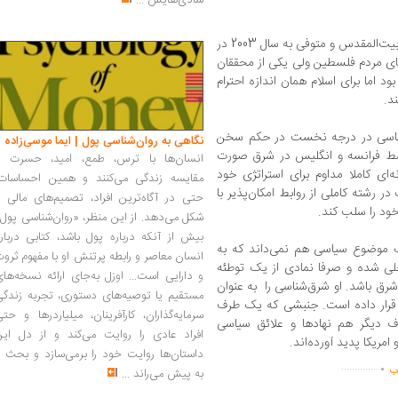
شادی‌هایش
...
ادوارد سعید استاد دانشگاه کلمبیا متولد 1935 بیت‌المقدس و متوفی به سال 2003 در
‌های مردم فلسطین ولی یکی از محققان
د اما برای اسلام همان اندازه احترام
د.
‌شناسی در درجه نخست در حکم سخن
نگاهی به روان‌شناسی پول | ایما موسی‌زاده
سط فرانسه و انگلیس در شرق صورت
انسان‌ها با ترس، طمع، امید، حسرت و
‌ای کاملا مداوم برای استراتژی خود
مقایسه زندگی می‌کنند و همین احساسات،
ر رشته کاملی از روابط امکان‌پذیر با
حتی در آگاه‌ترین افراد، تصمیم‌های مالی ر
خود را سلب کند.
شکل می‌دهد. از این منظر، «روان‌شناسی پول
بیش از آنکه درباره پول باشد، کتابی دربار
یک موضوع سیاسی هم نمی‌داند که به
انسان معاصر و رابطه پرتنش او با مفهوم ثرو
لی شده و صرفا نمادی از یک توطئه
و دارایی است... اوزل به‌جای ارائه نسخه‌ها
شرق باشد. او شرق‌شناسی را به عنوان
مستقیم یا توصیه‌های دستوری، تجربه زندگی
قرار داده است. جنبشی که یک طرف
سرمایه‌گذاران، کارآفرینان، میلیاردرها و حت
ف دیگر هم نهادها و علائق سیاسی
افراد عادی را روایت می‌کند و از دل این
امریکا پدید آورده‌اند.
.
داستان‌ها روایت خود را برمی‌سازد و بحث ر
..............
اب
به پیش می‌راند
...