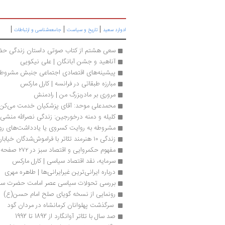
|
|
|
ادوارد سعید
تاریخ و سیاست
جامعه‌شناسی و ارتباطات
سعی هشتم از کتاب صوتی داستان زندگی ح
آناهید و جشن آبانگان | علی نیکویی 
پیشینه‌های اقتصادی اجتماعی جنبش مشروطی
مبارزه طبقاتی در فرانسه | کارل مارکس
مروری بر مادربزرگ من | رادمنش
محمدعلی موحد: آقای پزشکیان خدمت می‌کن بر
کلیله و دمنه درخورجین: زندگی نصرالله منشی
مشروطه به روایت کسروی یا یادداشت‌­های روز
زندگی ۱۰ هنرمند تئاتر با فراموش‌شدگان خیابان لاله‌زار
مفهوم حکمروایی و اقتصاد سبز در ۲۷۲ صفحه
سرمایه، نقد اقتصاد سیاسی | کارل مارکس
درباره ایرانی‌ترین غیرایرانی‌ها | طاهره مهری
بررسی تحولات سیاسی عصر امامت حضرت سجاد (ع) 
رونمایی از نسخه گویای صلح امام حسن(ع)
 سرگذشت‌ پهلوانان کرمانشاه در مردان گود
صد سال با تئاتر آوانگارد از 1892 تا 1992