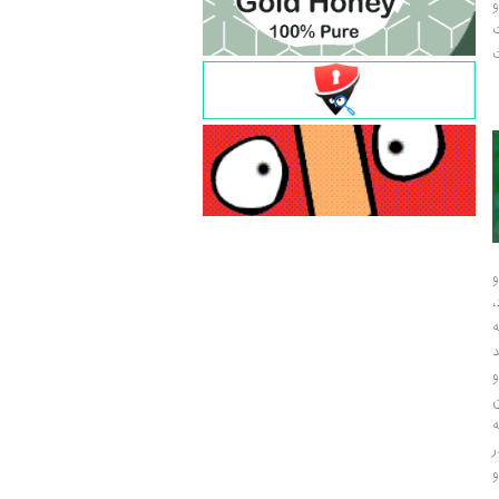
و
ت
ت
و
و
ر