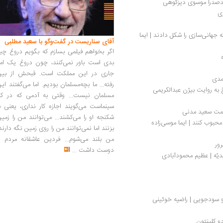
یدصدرا موسوی دیزکوهی 
ری
نگاهی به هفت سقوط: بحران‌های اقتصادی که جهانی‌سازی را شکل دادند | ایما 
آقای سناریست در گفت‌وگو با سعید مطلبی
اگر بخواهم فیلمی بسازم که بگویم دروغ چی
بدی است باور نمی‌کنند، چون دروغ یک امر
جاری در این مملکت است. قبحش از بین
مدی
رفته... ما بچه‌مسلمان بودیم. اما می‌گفتند ای
ه روایت بیژن عبدالکریمی
مسلمان نیست... وقتی به آدمی که در کار
سینماست می‌گویند اجازه کار نداری، یعنی ب
 همت سعید مدنی
شکنجه او را می‌کشند... می‌توانند من را زمی
حبوب کنند | ایما موسی‌زاده 
بزنند اما نمی‌توانند من را روی زمین نگه دارند
من بلند می‌شوم... فردین عاشقانه مردم را
رور
دوست داشت
...
یدیّه | عظیم محمودآبادی
و سودجویی | راضیه خوئینی
و کلینتون