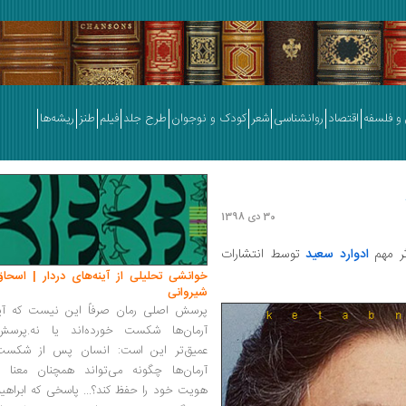
و فلسفه
اقتصاد
روانشناسی
شعر
کودک و نوجوان
طرح جلد
فیلم
طنز
ریشه‌ها
30 دی 1398
ادوارد سعید
توسط انتشارات
خوانشی تحلیلی از آینه‌های دردار | اسحاق
شیروانی
پرسش اصلی رمان صرفاً این نیست که آیا
آرمان‌ها شکست خورده‌اند یا نه.پرسش
عمیق‌تر این است: انسان پس از شکست
آرمان‌ها چگونه می‌تواند همچنان معنا و
هویت خود را حفظ کند؟... پاسخی که ابراهی