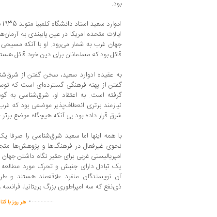
بود.
ایالات متحده امریکا در عین پایبندی به آرمان
جهان غرب به شمار می‌رود. او با آنکه مسیحی بو
قائل بود که مسلمانان برای دین خود قائل هستن
به عقیده ادوارد سعید، سخن گفتن از شرق
گفتن از پهنه فرهنگی گسترده‌ای است که تو
گرفته است. به اعتقاد او، شرق‌شناسی به گونه
نیازمند برتری انعطاف‌پذیر موضعی بود که غرب د
شرق قرار داده بود بی آنکه هیچگاه موضع برتر 
با همه اینها اما سعید شرق‌شناسی را صرفا 
نحوی غیرفعال در فرهنگ‌ها و پژوهش‌ها متج
امپریالیسنی غربی برای حقیر نگاه داشتن جهان 
یک تبادل دارای جنبش و تحرک مورد مطالعه 
آن نویسندگان منفرد علاقه‌مند هستند و طر
ذی‌نفع که سه امپراطوری بزرگ بریتانیا، فرانسه و 
.
...............
هر روز با کت