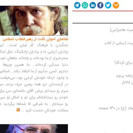
ضرت هاجر(س) 
تقاضای اخوان ثالث از رهبر انقلاب اسلامی
ت | برشی از کتاب
جنگیدن با فرهنگ کار عبثی است... این
برادران آریایی ما و برادران وایکینگ، مثل اینک
سحرخیزتر از ما بوده‌اند و رفته‌اند جاهای خو
ای کردگار!
دنیا مسکن کرده‌اند... ما همین چیزها را
نداریم. کسی نداریم از ما انتقاد بکند... استالی
نامه پرچم
با وجود اینکه خودش گرجی بود، می‌خواست
در گرجستان نیز همه روسی حرف بزنند...من
میرم رو میندازم پیش آقای خامنه‌ای، من برا
خودم رو نینداخته‌ام برای تو و امثال تو میر
رو میندازم... به شرطی که شماها برگردید د
در 130 صفحه
مملکت خودتان خدمت کنید
...