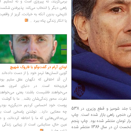
برمی‌گزیند، نه پیروزی است و نه تسلیم. ا
راهی دیگر را انتخاب می‌کند: پذیرفتن شکس
تاریخی، بدون آنکه به خیانت، گریز از واقعی
یا انکار زندگی پناه ببرد
...
اونای آرام در گفت‌وگو با فاروک شهیچ‭
گویی انسان‌ها ترمزِ خود را از دست داده‌اند 
آن کُدِ اخلاقی که نگهبان عقل سلیم بود،
فروریخته است. در دنیای امروز، همه
می‌خواهند فاشیست باشند؛ یعنی می‌خواهند
نفرت، محورِ زندگی‌شان باشد... ما با گوشت 
پوست خود احساس کردیم «دیگری» بودن
» با جلد شومیز و قطع وزیری در 538
چه معنایی دارد... نوشتن پاسخی است به
رجمه لطفعلی خنجی راهی بازار شده است. چاپ
بی‌عدالتی‌هایی که ما را احاطه کرده‌اند، و د
 این کتاب با جلد گالینگور و قیمت 92 هزار تومان منتشر شده بود. چاپ پنجم
عین حال، ستایشی است از زیبایی زندگی و
این اثر هم در حالی صورت می‌پذیرد که چاپ نخست آن در سال 1386 منتشر شده