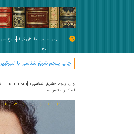
رمان خارجی
داستان کوتاه
تاریخ
دین 
پس از کتاب
چاپ پنجم شرق شناسی با امیرکبیر
چاپ پنجم «
شرق شناسی
» [Orientalism] اثر مهم
امیرکبیر منتشر شد.