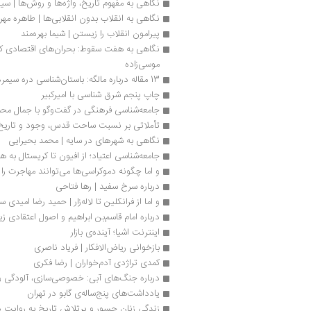
نگاهی به مفهوم تاریخ، واژه‌ها و روش‌ها | س
نگاهی به انقلاب بدون انقلابی‌ها | طاهره مه
پیرامون انقلاب را زیستن | شیما بهره‌مند
موسی‌زاده 
13 مقاله درباره مالگه: باستان‌شناسی دره سیمره
چاپ پنجم شرق شناسی با امیرکبیر 
جامعه‌شناسی فرهنگی در گفت‌وگو با جمال مح
تأملاتی بر نسبت ساحت قدس، وجود و تاریخ ب
نگاهی به شهرهای در سایه | محمد بحیرایی
جامعه‌شناسی اعتیاد؛ از افیون تا کریستال به
و اما چگونه دموکراسی‌ها می‌توانند مهاجرت را م
درباره سرخ سفید | رها فتاحی
و اما از فرانکلین تا لاله‌زار | حمید رضا امیدی س
درباره امام قاسم‌بن ابراهیم و اصول اعتقادی ز
اینترنت اشیا؛ آینده‌ی بازار
بازخوانی ریاض‌الافکار | فریاد ناصری
کمدی تراژدی آدم‌خواران | رضا فکری
درباره جنگ‌های‌ آبی: خصوصی‌سازی، آلودگی 
یادداشت‌های پنج‌ساله‌ی گابو در تهران 
زندگی زنان جسور و پرتلاش تاریخ به روایت د