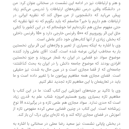
و هنر و ارتباطات نیز در ادامه این نشست در سخنانی عنوان کرد: من
در دانشگاه وقتی درس نظریه‌های ارتباطات را تدریس می‌کنم زیاد
پیش می‌آید که دانشجویی از من سوال کند که نظریه ایرانی در
ارتباطات هم داریم یا خیر؟ متاسفم که باید بگویم که نه تنها نظریه که
حتی مفهوم سازی هم نکرده‌ایم اما خوشحالم که در این کشور با کتابی
مثل این اثر روبروییم که 500 رفرنس خارجی دارد و 150 رفرنس داخلی
که بخش زیادی از آنها کتاب‌های خود دکتر عاملی است.
وی با اشاره به اینکه بسیاری از تعبیر و واژه‌های این اثر برای نخستین
بار به مخاطب ایرانی عرضه شده است، گفت: آقای عاملی وارد کننده
موضوع سواد دو فضایی در ایران به شمار می‌روند و جزو نخستین
افرادی بودند که موضوع جامعه دانش را در ایران به بحث کذاشتند؛
جامعه‌ای که از قضا مجازی است و در عین حال به شدت نیز حقیقی
است. فضای مجازی همه مفاهیم پیرامون ما را تغییر داده است و ما
باید در تعاریفمان با این مفاهیم تازه تجدید نظر کنیم.
وی با تاکید بر جنبه‌های آموزشی این کتاب گفت: ما در این کتاب با
مفاهیم تازه بسیاری روبرو هستیم.امروزه شتاب علم به قدری زیاد
است که حدی ندارد. سواد مجازی هم علمی تازه و در برگیرنده 18 نوع
زیرشاخه است. این کتاب در چنین فضایی سعی کرده مفهومی تازه از
آموزش در فضای مجازی ارائه کند و راه تازه‌ای برای درک آن باز کند.
در بخش پایانی نشست نیز سعید رضا عملی در سخنانی با اشاره به