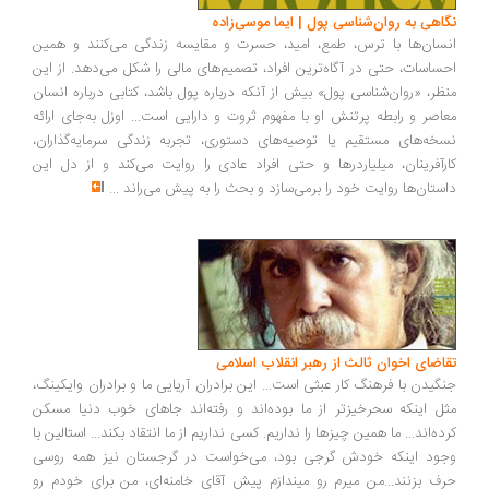
نگاهی به روان‌شناسی پول | ایما موسی‌زاده
انسان‌ها با ترس، طمع، امید، حسرت و مقایسه زندگی می‌کنند و همین
احساسات، حتی در آگاه‌ترین افراد، تصمیم‌های مالی را شکل می‌دهد. از این
منظر، «روان‌شناسی پول» بیش از آنکه درباره پول باشد، کتابی درباره انسان
معاصر و رابطه پرتنش او با مفهوم ثروت و دارایی است... اوزل به‌جای ارائه
نسخه‌های مستقیم یا توصیه‌های دستوری، تجربه زندگی سرمایه‌گذاران،
کارآفرینان، میلیاردرها و حتی افراد عادی را روایت می‌کند و از دل این
داستان‌ها روایت خود را برمی‌سازد و بحث را به پیش می‌راند
...
تقاضای اخوان ثالث از رهبر انقلاب اسلامی
جنگیدن با فرهنگ کار عبثی است... این برادران آریایی ما و برادران وایکینگ،
مثل اینکه سحرخیزتر از ما بوده‌اند و رفته‌اند جاهای خوب دنیا مسکن
کرده‌اند... ما همین چیزها را نداریم. کسی نداریم از ما انتقاد بکند... استالین با
وجود اینکه خودش گرجی بود، می‌خواست در گرجستان نیز همه روسی
حرف بزنند...من میرم رو میندازم پیش آقای خامنه‌ای، من برای خودم رو