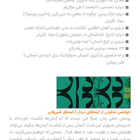
صدای غذا خوردن یک حلزون  وحشی شنیده شد
درباره نخستین دانشمند | علی غزالی‌فر
درباره فراتدریس: چگونه از معلمی به مربی‌گری یادگیری برسیم؟ | 
جواد لگزیان
مروری بر الهه‌ی انقلابی: بازگشت به بدن خویشتن | فرزاد نعمتی
درباره تاریخ خشکسالی در خراسان رضوی | جواد لگزیان
مروری بر اوج انسان | ایما موسی‌زاده
۱۶۴ صفحه درباره‌ی قدرت بی‌قدرتان
و اما فراسوی یادگیری: آموزش دموکراتیک برای آینده‌ی انسانی | 
علی پیرابی
خوانشی تحلیلی از آینه‌های دردار | اسحاق شیروانی
پرسش اصلی رمان صرفاً این نیست که آیا آرمان‌ها شکست خورده‌اند یا
نه.پرسش عمیق‌تر این است: انسان پس از شکست آرمان‌ها چگونه می‌تواند
همچنان معنا و هویت خود را حفظ کند؟... پاسخی که ابراهیم برمی‌گزیند، نه
پیروزی است و نه تسلیم. او راهی دیگر را انتخاب می‌کند: پذیرفتن شکست