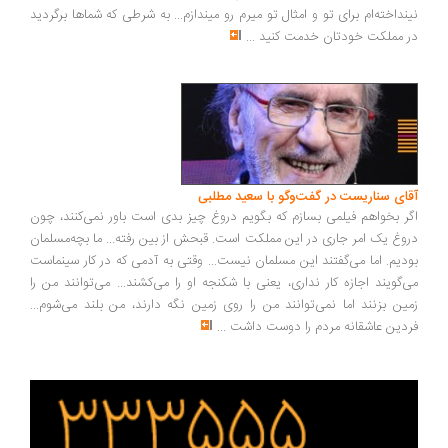
نینداخته‌ام برای تو و امثال تو میرم رو میندازم... به شرطی که شماها برگردید
در مملکت خودتان خدمت کنید
...
آقای سناریست در گفت‌وگو با سعید مطلبی
اگر بخواهم فیلمی بسازم که بگویم دروغ چیز بدی است باور نمی‌کنند، چون
دروغ یک امر جاری در این مملکت است. قبحش از بین رفته... ما بچه‌مسلمان
بودیم. اما می‌گفتند این مسلمان نیست... وقتی به آدمی که در کار سینماست
می‌گویند اجازه کار نداری، یعنی با شکنجه او را می‌کشند... می‌توانند من را
زمین بزنند اما نمی‌توانند من را روی زمین نگه دارند، من بلند می‌شوم...
فردین عاشقانه مردم را دوست داشت
...