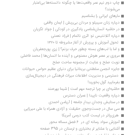
چاپ دوم نیم عمر واقعیت‌ها یا چگونه دانسته‌ها بی‌اعتبار 
می‌شوند؟
مارهای ایرانی را بشناسیم
درباره زنان سیبیلو و مردان بی‌ریش | ایمان واقفی
در حاشیه انسان‌شناسی یادگیری در کودکی | جواد لگزیان
درباره آتلانتیس نو: اثری ناتمام | فرزاد نعمتی
 تحول آموزش و پرورش از آغاز مشروطه تا ۱۳۲۰
و اما با لب‌های بسته چطور حرف بزنم؟ | زری پورجعفریان
مروری بر عصر هوش مصنوعی و آینده ما انسان‌ها | محمد فاضلی
نوبت صلح و عنایت از مجموعه ساحت صلح
جایزه انجمن سلطنتی بریتانیا برای دنیای عظیم حواس حیوانات
 دسترسی و مدیریت اطلاعات میراث فرهنگی در دیجیتال‌سازی 
بفرمایید گول بخورید!
حاشیه‌ای بر چرا ترجمه مهم است | شیما بهره‌مند
درباره واقعیت ناپیدا | عمران دسترس
در ستایش وجدانِ بیدارِ جامعه | آریامن احمدی 
سی سال در جست‌و‌جوی حقیقت و آزادی همراه با علی میرزایی
 هری‌پاتر در لیست کتب درسی آمریکا 
آموزش سواد رسانه ای در  6 فصل مساله محور
آشنایی با عشایر لر بختیاری و لرستان در 395 صفحه