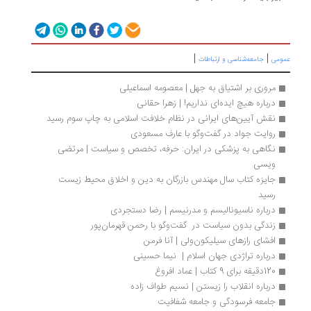
|
|
عمومی
جامعه‌شناسی و ارتباطات
مروری بر اشتیاق به جهل | معصومه اسماعیلی
درباره هیچ ایده‌ای نداریم! | زهرا حقانی
نقش آیین‌های ایرانی در نظام خلافت اسلامی به چاپ سوم رسید
روایت جواد در گفت‌وگو با عارف مسعودی
نگاهی به پزشکی در ایران: حرفه، تخصص و سیاست | مرتضی 
ویسی
جایزه کتاب سال مهندس بازرگان به دین و اخلاق محیط زیست 
رسید
درباره ناسیونالیسم و مدرنیسم | رضا دستجردی
زندگی بدون سیاست در  گفت‌وگو با رحمن قهرمان‌پور
افشای رازهای سیلیکون‌ولی | آنا فرمن
درباره تراژدی جهان اسلام |  نیما حسینی
120دقیقه برای ‌9 کتاب‌ | عماد افروغ
درباره انقلاب را زیستن | نسیم طواف زاده
جامعه فرسودگی و جامعه شفافیت