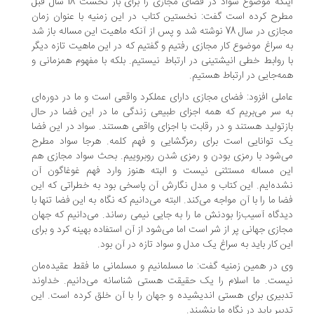
اینکه موضوع سواد در فضای مجازی را برای بار نخست 18 سال قبل
مطرح کرده است گفت: نخستین کتاب در این زمنیه با عنوان زمان
مجازی در سال 78 نوشته شد و پس از آنکه ماهیت این مساله باز شد
به سراغ موضوع کار مجازی رفتیم و گفتیم که در این ماهیت تازه دیگر
با روابط خطی انیشتینی در ارتباط نیستیم. بلکه با مفهوم همزمانی و
همه‌جایی در ارتباط هستیم.
عاملی افزود: فضای مجازی دارای عملکرد واقعی است و ما در دوره‌ای
به سر می‌بریم که همه اجزای طبیعی زندگی ما در این فضا در حال
بازتولید هستند و در رقابت با اجزای واقعی هستند. سواد در این فضا
یک توانایی است برای رمزگشایی و فهم کلمه. هرجا سواد مطرح
می‌شود با رمزی بودن و رمزی شدن روبروییم. بحث سواد مجازی هم
این مساله مستثنی نیست و البته هنوز وارد فهم غوغاگون آن
نشده‌ایم. این کتاب و مدل نگارش آن پاسخی بود به خطراتی که این
فضا ما را با آن مواجه می‌کند. البته می‌دانیم که نگاه به این فضا تنها با
دیدگاه آسیب‌زا بودنش ما را به جایی نیمی رساند. می‌دانیم که جهان
مجازی جهانی پر از شر است اما می‌شود از آن استفاده بهینه کرد و برای
این کار باید به سراغ یک مدل و سواد تازه در آن بود.
وی در همین زمنیه گفت: ما مسلمانیم و مسلمانی ما فقط عقیده‌مان
نیست. ما اسلام را یک حقیقت هستی شناسانه می‌دانیم. خداوند
تدبیری برای هستی اندیشیده و جهان را با آن خلق کرده است. این
تدبیر باید در نگاه ما بنشیند.