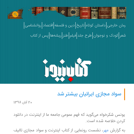
رمان خارجی
داستان کوتاه
تاریخ
دین و فلسفه
اقتصاد
روانشناسی
شعر
کودک و نوجوان
طرح جلد
فیلم
طنز
ریشه‌ها
پس از کتاب
سواد مجازی ایرانیان بیشتر شد
20 آبان 1398
یونس شکرخواه می‌گوید که فهم عمومی جامعه ما از اینترنت در دانلود
کردن خلاصه شده است.
به گزارش
مهر
، نشست رونمایی از کتاب اینترنت و سواد مجازی تالیف