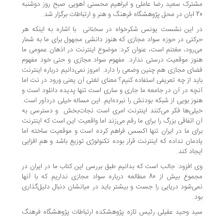
مشترک سعید رضا عاملی و ابراهیم محسنی آهویی صبح روز دوشنبه
20 آبان در محل پژوهشگاه فرهنگ و هنر و ارتباطات برگزار شد.
در این نشست یونس شکرخواه در سخنانی با اشاره به اینکه هر
حرکتی در حوزه سواد مجازی که هنوز دانشی مجهول برای ما به شمار
می‌رود، مغتنم است، عنوان کرد: موضوع اینترنت در اذهان عمومی ما
هنوز موقعیت درستی ندارد. مفهوم سواد مجازی و حتی خود مفهوم
فضای مجازی هم چنین وضعی را دارد. امروز نمی‌دانیم درباره اینترنت
باید از چه تعریفی استفاده کنیم؟ معنای لغتی آن یعنی ورود در نت اما
آنچه در آن در جامعه ما جاری و ساری است تنها پدیده دانلود است و
هنوز بویی از شبکه بودنش را نبرده‌ایم. این مساله خیلی دردآور است.
خیلی‌ها فکر می‌کنند اینترنت امری است نجات‌بخش و دسترسی به
آن اتفاقی بزرگ را برای ما رقم می‌زند اما واقعیت این است که اینترنت
برای ما در ایران تنها اکسس فراهم کرده است و موقعیت ساخته اما
یادمان نداده که اینترنت قرار بوده تکنولوژی توزیع باشد و هم افزایی
ایجاد کند.
وی افزود: جالب است که بدانیم طبق بررسی این کتاب ما در ایران در
مجموع بیش از 80 مطالعه درباره سواد مجازی نداریم که با آنها
نمی‌شود دریایی را جست و بیشتر باید در میانشان دنبال دلیل‌گذاری
بود.
سید وحید عقیلی رئیس تازه پژوهشکده ارتباطات پژوهشگاه فرهنگ