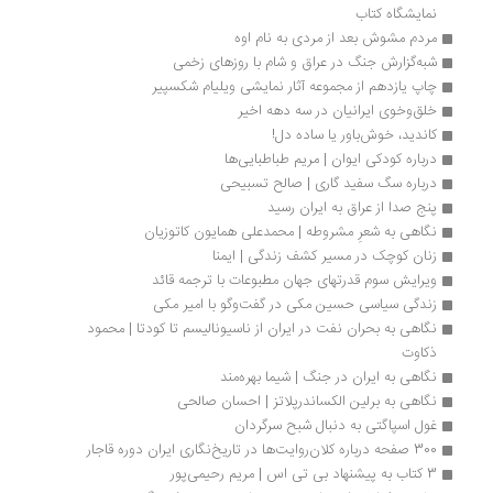
نمایشگاه کتاب
مردم مشوش بعد از مردی به نام اوه
شبه‌گزارش جنگ در عراق و شام با روزهای زخمی
چاپ یازدهم از مجموعه آثار نمایشی ویلیام شکسپیر
خلق‌وخوی ایرانیان در سه دهه اخیر
کاندید، خوش‌باور یا ساده دل!
درباره کودکی ایوان | مریم طباطبایی‌ها
درباره سگ سفید گاری | صالح تسبیحی
پنج صدا از عراق به ایران رسید
نگاهی به شعرِ مشروطه | محمدعلی همایون کاتوزیان
زنان کوچک در مسیر کشف زندگی | ایمنا
ویرایش سوم قدرتهای جهان مطبوعات با ترجمه قائد
زندگی سیاسی حسین مکی در گفت‌وگو با امیر مکی
نگاهی به بحران نفت در ایران از ناسیونالیسم تا کودتا | محمود 
ذکاوت 
نگاهی به ایران در جنگ | شیما بهره‌مند
نگاهی به برلین الکساندرپلاتز | احسان صالحی
غول اسپاگتی به دنبال شبح سرگردان
300 صفحه درباره کلان‌روایت‌ها در تاریخ‌نگاری ایران دوره قاجار
3 کتاب به پیشنهاد بی تی اس | مریم رحیمی‌پور