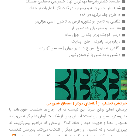
جلیسه: کتابفروشی‌ها مهم‌ترین نهاد خصوصی فرهنگی هستند
شنیتسلر، خانم بئاته و پسرش در گفت‌وگو با علی‌اصغر حداد
10 طرح جلد برگزیده‌ی 2008
نگاهی به تاریخ روانکاوی؛ از فروید تاکنون | علی غزالی‌فر
هنر سیر و سفر برای هفتمین بار
درسی کوچک برای یک زن چهل ساله
درباره برف پاموک | جان آپدایک
نگاهی به تاریخ تفریح در شهر تهران | محسن آزموده
داشتن و نداشتن با ترجمه‌ی کیهان 
خوانشی تحلیلی از آینه‌های دردار | اسحاق شیروانی
پرسش اصلی رمان صرفاً این نیست که آیا آرمان‌ها شکست خورده‌اند یا
نه.پرسش عمیق‌تر این است: انسان پس از شکست آرمان‌ها چگونه می‌تواند
همچنان معنا و هویت خود را حفظ کند؟... پاسخی که ابراهیم برمی‌گزیند، نه
پیروزی است و نه تسلیم. او راهی دیگر را انتخاب می‌کند: پذیرفتن شکست