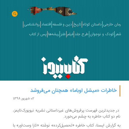
رمان خارجی
داستان کوتاه
تاریخ
دین و فلسفه
اقتصاد
روانشناسی
شعر
کودک و نوجوان
طرح جلد
فیلم
طنز
ریشه‌ها
پس از کتاب
خاطرات «میشل اوباما» همچنان می‌فروشد
02 شهریور 1398
در جدیدترین فهرست‌ پرفروش‌های غیرداستانی نشریه نیویورک‌تایمز،‌
نام دو کتاب خاطره‌ به چشم می‌خورد.
به گزارش ایسنا، کتاب‌ خاطره «تحصیل‌کرده» نوشته «تارا وست‌اور» با