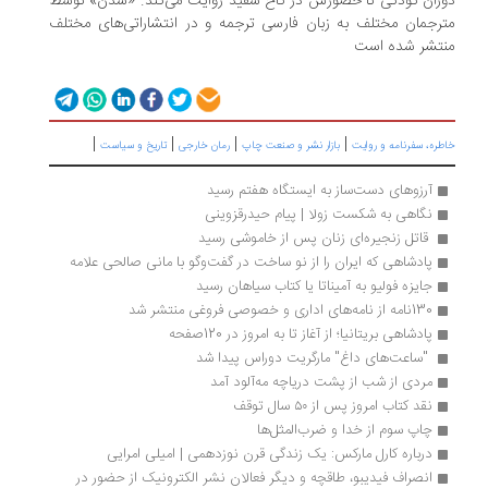
دوران کودکی تا حضورش در کاخ سفید روایت می‌کند. «شدن» توسط
مترجمان مختلف به زبان فارسی ترجمه و در انتشاراتی‌های مختلف
منتشر شده است
|
|
|
|
خاطره، سفرنامه‌ و روایت
بازار نشر و صنعت چاپ
رمان خارجی
تاریخ و سیاست
آرزوهای دست‌ساز به ایستگاه هفتم رسید
نگاهی به شکست زولا | پیام حیدرقزوینی
 قاتل زنجیره‌ای زنان پس از خاموشی رسید
پادشاهی که ایران را از نو ساخت در گفت‌و‌گو با مانی صالحی علامه
جایزه فولیو به آمیناتا یا کتاب سیاهان رسید
130نامه از نامه‌های اداری و خصوصی فروغی منتشر شد
پادشاهی بریتانیا؛ از آغاز تا به امروز در 120صفحه
 "ساعت‌های داغ" مارگریت دوراس پیدا شد 
مردی از شب از پشت دریاچه مه‌آلود آمد
نقد کتاب امروز پس از ۵۰ سال توقف
چاپ سوم از خدا و ضرب‌المثل‌ها
درباره کارل مارکس: یک زندگی قرن نوزدهمی | امیلی امرایی
انصراف فیدیبو،‌ طاقچه و دیگر فعالان نشر الکترونیک از حضور در 