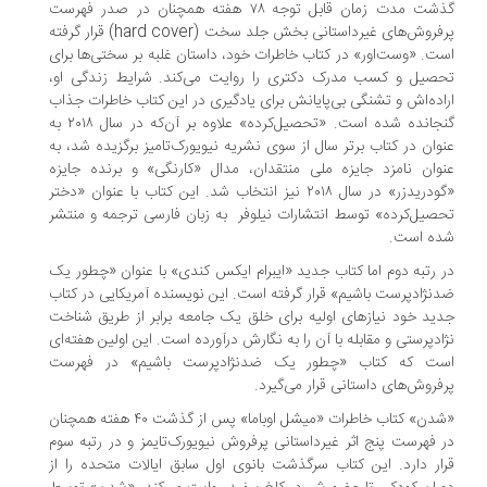
گذشت مدت زمان قابل توجه ۷۸ هفته همچنان در صدر فهرست
پرفروش‌های غیرداستانی بخش جلد سخت (hard cover) قرار گرفته
است. «وست‌اور» ‌در کتاب خاطرات خود، داستان‌ غلبه ‌بر سختی‌ها برای
تحصیل و کسب مدرک ‌دکتری را روایت می‌کند. شرایط زندگی او،
اراده‌اش و تشنگی بی‌پایانش برای یادگیری در این کتاب خاطرات جذاب
گنجانده شده است. «تحصیل‌کرده» علاوه بر آن‌که در سال ۲۰۱۸ به
عنوان در کتاب برتر سال از سوی نشریه نیویورک‌تامیز برگزیده شد، به
عنوان نامزد جایزه ملی منتقدان،‌ مدال «کارنگی» و برنده جایزه
«‌گودریدزر» در سال ۲۰۱۸ نیز انتخاب شد. این کتاب با عنوان «دختر
تحصیل‌کرده» توسط انتشارات نیلوفر به زبان فارسی ترجمه و منتشر
شده است.
در رتبه دوم اما کتاب جدید «ایبرام ایکس کندی» با عنوان «چطور یک
ضدنژادپرست باشیم» قرار گرفته است. این نویسنده آمریکایی در کتاب
جدید خود نیازهای اولیه برای خلق یک جامعه برابر از طریق شناخت
نژادپرستی و مقابله با آن را به نگارش درآورده است. این اولین هفته‌ای
است که کتاب «چطور یک ضدنژادپرست باشیم»‌ در فهرست
پرفروش‌های داستانی قرار می‌گیرد.
«شدن» کتاب خاطرات «میشل اوباما» پس از گذشت ۴۰ هفته همچنان
در فهرست پنج اثر غیرداستانی پرفروش نیویورک‌تایمز و در رتبه سوم
قرار دارد. این کتاب سرگذشت بانوی اول سابق ایالات متحده را از