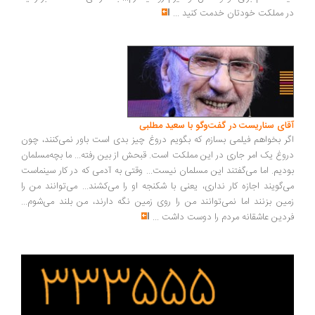
در مملکت خودتان خدمت کنید
...
آقای سناریست در گفت‌وگو با سعید مطلبی
اگر بخواهم فیلمی بسازم که بگویم دروغ چیز بدی است باور نمی‌کنند، چون
دروغ یک امر جاری در این مملکت است. قبحش از بین رفته... ما بچه‌مسلمان
بودیم. اما می‌گفتند این مسلمان نیست... وقتی به آدمی که در کار سینماست
می‌گویند اجازه کار نداری، یعنی با شکنجه او را می‌کشند... می‌توانند من را
زمین بزنند اما نمی‌توانند من را روی زمین نگه دارند، من بلند می‌شوم...
فردین عاشقانه مردم را دوست داشت
...