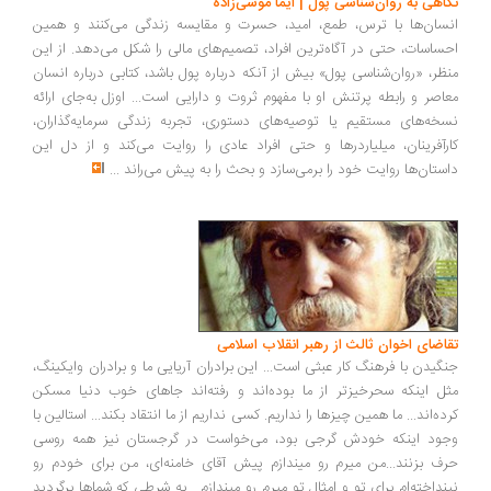
نگاهی به روان‌شناسی پول | ایما موسی‌زاده
انسان‌ها با ترس، طمع، امید، حسرت و مقایسه زندگی می‌کنند و همین
احساسات، حتی در آگاه‌ترین افراد، تصمیم‌های مالی را شکل می‌دهد. از این
منظر، «روان‌شناسی پول» بیش از آنکه درباره پول باشد، کتابی درباره انسان
معاصر و رابطه پرتنش او با مفهوم ثروت و دارایی است... اوزل به‌جای ارائه
نسخه‌های مستقیم یا توصیه‌های دستوری، تجربه زندگی سرمایه‌گذاران،
کارآفرینان، میلیاردرها و حتی افراد عادی را روایت می‌کند و از دل این
داستان‌ها روایت خود را برمی‌سازد و بحث را به پیش می‌راند
...
تقاضای اخوان ثالث از رهبر انقلاب اسلامی
جنگیدن با فرهنگ کار عبثی است... این برادران آریایی ما و برادران وایکینگ،
مثل اینکه سحرخیزتر از ما بوده‌اند و رفته‌اند جاهای خوب دنیا مسکن
کرده‌اند... ما همین چیزها را نداریم. کسی نداریم از ما انتقاد بکند... استالین با
وجود اینکه خودش گرجی بود، می‌خواست در گرجستان نیز همه روسی
حرف بزنند...من میرم رو میندازم پیش آقای خامنه‌ای، من برای خودم رو
نینداخته‌ام برای تو و امثال تو میرم رو میندازم... به شرطی که شماها برگردید