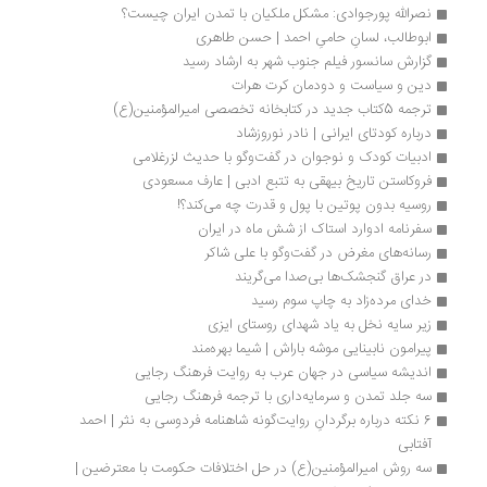
نصرالله پورجوادی: مشکل ملکیان با تمدن ایران چیست؟
ابوطالب، لسانِ حامیِ احمد | حسن طاهری
گزارش سانسور فیلم جنوب شهر به ارشاد رسید
دین و سیاست و دودمان کرت هرات
ترجمه 5کتاب جدید در کتابخانه تخصصی امیرالمؤمنین(ع)
درباره کودتای ایرانی | نادر نوروزشاد
ادبیات کودک و نوجوان در گفت‌وگو با حدیث لزرغلامی
فروکاستن تاریخ بیهقی به تتبع ادبی | عارف مسعودی
روسیه بدون پوتین با پول و قدرت چه می‌کند؟!
سفرنامه ادوارد استاک از شش ماه در ایران
رسانه‌های مغرض در گفت‌وگو با علی شاکر
در عراق گنجشک‌ها بی‌صدا می‌گریند
خدای مرده‌زاد به چاپ سوم رسید
زیر سایه نخل به یاد شهدای روستای ایزی 
پیرامون نابینایی موشه باراش | شیما بهره‌مند
اندیشه سیاسی در جهان عرب به روایت فرهنگ رجایی
سه جلد تمدن و سرمایه‌داری با ترجمه فرهنگ رجایی
6 نکته درباره برگردانِ روایت‌گونه شاهنامه فردوسی به نثر | احمد 
آفتابی
سه روش امیرالمؤمنین(ع) در حل اختلافات حکومت با معترضین | 