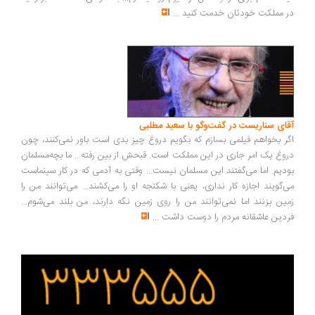
در مملکت خودتان خدمت کنید
...
آقای سناریست در گفت‌وگو با سعید مطلبی
اگر بخواهم فیلمی بسازم که بگویم دروغ چیز بدی است باور نمی‌کنند، چون
دروغ یک امر جاری در این مملکت است. قبحش از بین رفته... ما بچه‌مسلمان
بودیم. اما می‌گفتند این مسلمان نیست... وقتی به آدمی که در کار سینماست
می‌گویند اجازه کار نداری، یعنی با شکنجه او را می‌کشند... می‌توانند من را
زمین بزنند اما نمی‌توانند من را روی زمین نگه دارند، من بلند می‌شوم...
فردین عاشقانه مردم را دوست داشت
...