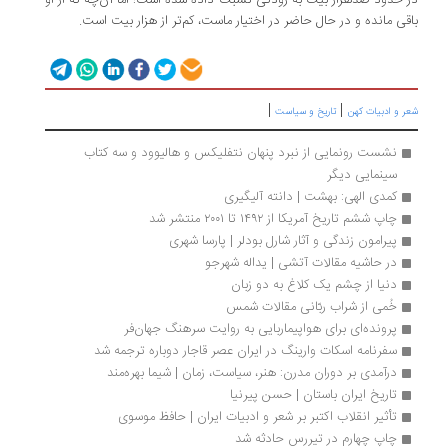
در حدود صدهزار بیت به رودکی نسبت داده شده است؛ اما آن‌چه که از او
باقی مانده و در حال حاضر در اختیار ماست، کم‌تر از هزار بیت است.
|
|
شعر و ادبیات کهن
تاریخ و سیاست
نشست رونمایی از نبرد پنهان نتفلیکس و هالیوود و سه کتاب 
سینمایی دیگر
کمدی الهی: بهشت | دانته آلیگیری
چاپ ششم تاریخ آمریکا از ۱۴۹۲ تا ۲۰۰۱ منتشر شد
پیرامون زندگی و آثار شارل بودلر | پارسا شهری
در حاشیه مقالات آتشی | یداله شهرجو
دنیا از چشم یک کلاغ به دو زبان
خُمی از شراب ربّانی مقالات شمس 
پرونده‌ای برای هواپیماربایی به روایت سرهنگ جهان‌فر
سفرنامه اسکات وارینگ در ایران عصر قاجار دوباره ترجمه شد
درآمدی بر دوران مدرن: هنر، سیاست، زمان | شیما بهره‌مند
تاریخ ایران باستان | حسن‌ پیرنیا 
تأثیر انقلاب اکتبر بر شعر و ادبیات ایران | حافظ موسوی
چاپ چهارم در تیررس حادثه شد