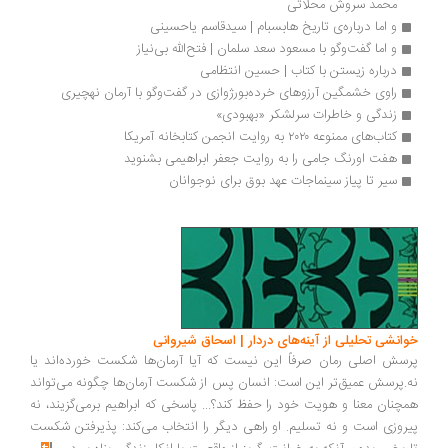
محمد سروش محلاتی
و اما درباره‌ی تاریخ هابسبام | سیدقاسم یاحسینی
و اما گفت‌وگو با مسعود سعد سلمان | فتح‌الله بی‌نیاز
درباره زیستن با کتاب | حسین انتظامی
راوی خشمگین آرزوهای خرده‌بورژوازی در گفت‌وگو با آرمان نهچیری
زندگی و خاطرات سرلشکر «بهبودی»
کتاب‌های ممنوعه ۲۰۲۰ به روایت انجمن کتابخانه آمریکا
هفت اورنگ جامی را به روایت جعفر ابراهیمی بشنوید
سیر تا پیاز سینماجات عهد بوق برای نوجوانان
خوانشی تحلیلی از آینه‌های دردار | اسحاق شیروانی
پرسش اصلی رمان صرفاً این نیست که آیا آرمان‌ها شکست خورده‌اند یا
نه.پرسش عمیق‌تر این است: انسان پس از شکست آرمان‌ها چگونه می‌تواند
همچنان معنا و هویت خود را حفظ کند؟... پاسخی که ابراهیم برمی‌گزیند، نه
پیروزی است و نه تسلیم. او راهی دیگر را انتخاب می‌کند: پذیرفتن شکست