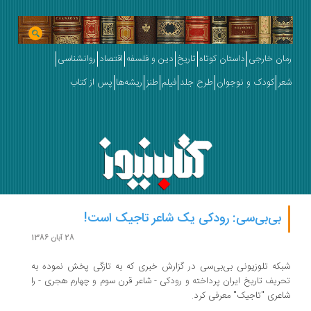
رمان خارجی
داستان کوتاه
تاریخ
دین و فلسفه
اقتصاد
روانشناسی
شعر
کودک و نوجوان
طرح جلد
فیلم
طنز
ریشه‌ها
پس از کتاب
بی‌بی‌سی: رودکی یک شاعر تاجیک است!
28 آبان 1386
شبکه تلوزیونی بی‌بی‌سی در گزارش خبری که به تازگی پخش نموده به
تحریف تاریخ ایران پرداخته و رودکی - شاعر قرن سوم و چهارم هجری - را
شاعری "تاجیک" معرفی کرد.