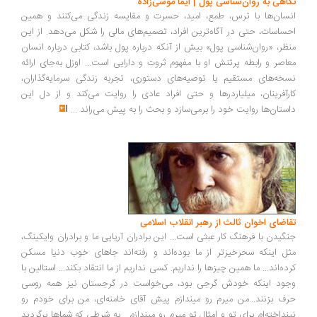
نگاهی به روان‌شناسی پول | ایما موسی‌زاده
انسان‌ها با ترس، طمع، امید، حسرت و مقایسه زندگی می‌کنند و همین
احساسات، حتی در آگاه‌ترین افراد، تصمیم‌های مالی را شکل می‌دهد. از این
منظر، «روان‌شناسی پول» بیش از آنکه درباره پول باشد، کتابی درباره انسان
معاصر و رابطه پرتنش او با مفهوم ثروت و دارایی است... اوزل به‌جای ارائه
نسخه‌های مستقیم یا توصیه‌های دستوری، تجربه زندگی سرمایه‌گذاران،
کارآفرینان، میلیاردرها و حتی افراد عادی را روایت می‌کند و از دل این
داستان‌ها روایت خود را برمی‌سازد و بحث را به پیش می‌راند
...
تقاضای اخوان ثالث از رهبر انقلاب اسلامی
جنگیدن با فرهنگ کار عبثی است... این برادران آریایی ما و برادران وایکینگ،
مثل اینکه سحرخیزتر از ما بوده‌اند و رفته‌اند جاهای خوب دنیا مسکن
کرده‌اند... ما همین چیزها را نداریم. کسی نداریم از ما انتقاد بکند... استالین با
وجود اینکه خودش گرجی بود، می‌خواست در گرجستان نیز همه روسی
حرف بزنند...من میرم رو میندازم پیش آقای خامنه‌ای، من برای خودم رو
نینداخته‌ام برای تو و امثال تو میرم رو میندازم... به شرطی که شماها برگردید