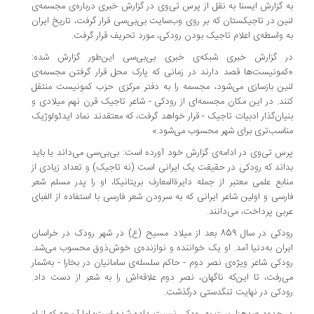
به گزارش ایسنا به نقل از پرس تی‌وی در گزارش خبری درباره‌ی مجسمه‌ی
لنین در تاجیکستان که بر روی وب‌سایت بی‌بی‌سی قرار گرفت، تاریخ ایران
به واسطه‌ی اعلام تاجیک بودن رودکی، مورد تحریف قرار گرفت.
در گزارش خبری شبکه‌ی خبری بی‌بی‌سی این‌طور گزارش شده:
«کمونیست‌ها قصد دارند در زمانی که پارک محل قرار گرفتن مجسمه‌ی
لنین بازسازی می‌شود، مجسمه را به دفتر مرکزی حزب کمونیست‌ منتقل
کنند. در این مکان مجسمه‌ای از رودکی - شاعر تاجیک قرن نهم میلادی و
بنیان‌گذار ادبیات تاجیک - قرار خواهد گرفت، که معتقدند نماد ایدئولوژیک
مناسب‌تری برای شهر محسوب می‌شود.»
پرس تی‌وی در ادامه‌ی گزارش خود آورده است: بی‌بی‌سی می‌داند یا باید
بداند که رودکی در حقیقت یک ایرانی است (نه تاجیک) و تعداد زیادی از
منابع علمی معتبر از جمله دایرة‌المعارف بریتانیکا، او را پدر مسلم شعر
فارسی و اولین شاعر ایرانی که به سرودن شعر فارسی با استفاده از الفبای
عربی پرداخت، می‌دانند.
رودکی در سال 859 بعد از میلاد مسیح (ع) در شهر رودک در خراسان
ایران به‌دنیا آمد. او یک خواننده و نوازنده‌ی خوش‌ذوق محسوب می‌شد.
رودکی شاعر ویژه‌ی نصر دوم - حاکم سلسله‌ی سامانیان در بخارا - به‌شمار
می‌رفت، تا این‌که ناگهان، نصر دوم علاقه‌اش را به شعر از دست داد.
رودکی در نهایت تنگدستی درگذشت.