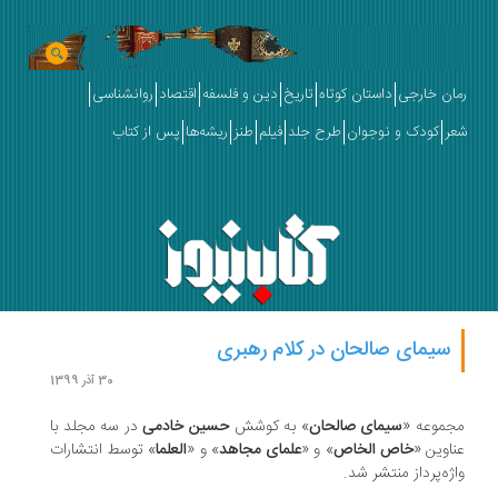
ان خارجی
داستان کوتاه
تاریخ
دین و فلسفه
اقتصاد
روانشناسی
ر
کودک و نوجوان
طرح جلد
فیلم
طنز
ریشه‌ها
پس از کتاب
سیمای صالحان در کلام رهبری
30 آذر 1399
موعه «
سیمای صالحان
» به کوشش
حسین خادمی
در سه مجلد با
اوین «
خاص الخاص
» و «
علمای مجاهد
» و «
العلما
» توسط انتشارات
ژه‌پرداز منتشر شد.