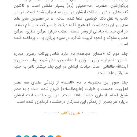
رگوارشان، حضرت امام‌خمینی (ره) بسیار مفصّل است و تاکنون
اب‌های زیادی از بیانات ایشان در این زمینه چاپ شده است، در این
اب به نقل نکته کوتاهی اکتفا شده است. اما در خصوص سایر علما
ی بر آن بوده است که هیچ نکته مرتبط با سیر کتاب، از قلم نیفتد.
 این جلد به بیاناتی از رهبر معظم انقلاب درباره عرفان نظری، عرفان
لی، سلوک و نحوه تربیت شاگرد در سیره بزرگان و … پرداخته شده
ت.
د دوم که «علمای مجاهد» نام دارد شامل بیانات رهبری درباره
مای عظام از میرزای شیرازی تا معاصرین، مثل شهید نواب صفوی و
ت‌اللّه طالقانی است. بیانات ایشان در این جلد بیشتر ناظر به جنبه
ارزاتی علما است.
د سوم این مجموعه با نام «العلما» از زندگی علمای هم عصر
ل‌بیت عصمت و طهارت (علیهم‌السلام) شروع شده است و به عصر
خ اعظم انصاری خاتمه یافته است. در این جلد، بیانات ایشان
باره هر بُعدی از زندگی این ستارگان درخشنده گردآوری شده است.
.
.
..............
...............
هر روز با کتاب