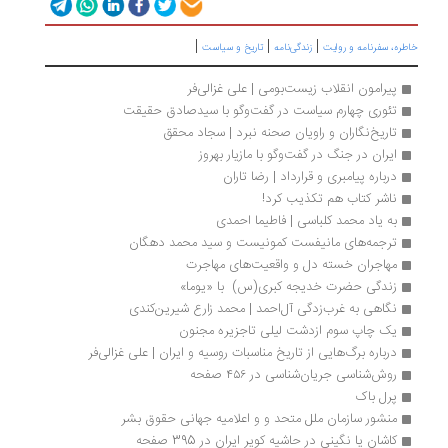
|
|
|
ره، سفرنامه‌ و روایت
زندگی‌نامه
تاریخ و سیاست
پیرامون انقلاب زیست‌بومی | علی غزالی‌فر
تئوری چهارم سیاست در گفت‌وگو با سیدصادق حقیقت
تاریخ‌نگاران و راویان صحنه نبرد | سجاد محقق
ایران در جنگ در گفت‌وگو با مازیار بهروز
درباره پیامبری و قرارداد | رضا تاران
ناشر کتاب هم تکذیب کرد! 
به یاد محمد کلباسی | فاطیما احمدی
ترجمه‌های مانیفست کمونیست و سید محمد دهگان
مهاجران خسته دل و واقعیت‌های مهاجرت
زندگی حضرت خدیجه کبری(س)  با «یوما»
نگاهی به غرب‌زدگی آل‌احمد | محمد زارع شیرین‌کندی
یک چاپ سوم ازدشت لیلی تاجزیره مجنون
درباره برگ‌هایی از تاریخ مناسبات روسیه و ایران | علی غزالی‌فر
روش‌شناسی جریان‌شناسی در ۴۵۶ صفحه
پرل باک
منشور سازمان ملل متحد و و اعلامیه جهانی حقوق بشر
کاشان یا نگینی در حاشیه کویر ایران در 395 صفحه