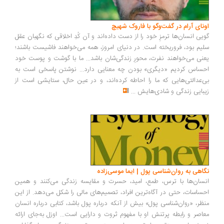
ونای آرام در گفت‌وگو با فاروک شهیچ
یی انسان‌ها ترمزِ خود را از دست داده‌اند و آن کُدِ اخلاقی که نگهبان عقل
یم بود، فروریخته است. در دنیای امروز، همه می‌خواهند فاشیست باشند؛
نی می‌خواهند نفرت، محورِ زندگی‌شان باشد... ما با گوشت و پوست خود
ساس کردیم «دیگری» بودن چه معنایی دارد... نوشتن پاسخی است به
‌عدالتی‌هایی که ما را احاطه کرده‌اند، و در عین حال، ستایشی است از
بایی زندگی و شادی‌هایش
...
اهی به روان‌شناسی پول | ایما موسی‌زاده
سان‌ها با ترس، طمع، امید، حسرت و مقایسه زندگی می‌کنند و همین
ساسات، حتی در آگاه‌ترین افراد، تصمیم‌های مالی را شکل می‌دهد. از این
ظر، «روان‌شناسی پول» بیش از آنکه درباره پول باشد، کتابی درباره انسان
اصر و رابطه پرتنش او با مفهوم ثروت و دارایی است... اوزل به‌جای ارائه