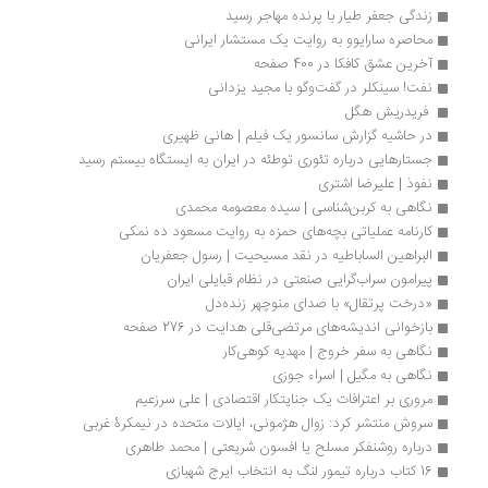
زندگی جعفر طیار با پرنده مهاجر رسید
محاصره سارایوو به روایت یک مستشار ایرانی
آخرین عشق کافکا در 400 صفحه 
نفت! سینکلر در گفت‌وگو با مجید یزدانی
 فریدریش هگل
در حاشیه گزارش سانسور یک فیلم | هانی ظهیری
جستارهایی درباره تئوری توطئه در ایران به ایستگاه بیستم رسید
نفوذ | علیرضا اشتری
نگاهی به کربن‌شناسی | سیده معصومه محمدی
کارنامه عملیاتی بچه‌های حمزه به روایت مسعود ده نمکی
البراهین الساباطیه در نقد مسیحیت | رسول جعفریان
پیرامون سراب‌گرایی صنعتی در نظام قبایلی ایران
«درخت پرتقال» با صدای منوچهر زنده‌دل
بازخوانی اندیشه‌های مرتضی‌قلی هدایت در 276 صفحه
نگاهی به سفر خروج | مهدیه کوهی‌کار
نگاهی به مگیل | اسراء جوزی
مروری بر اعترافات یک جنایتکار اقتصادی | علی سرزعیم
سروش منتشر کرد: زوال هژمونی، ایالات متحده در نیمکرۀ غربی
درباره روشنفکر مسلح یا افسون شریعتی | محمد طاهری
16 کتاب درباره تیمور لنگ به انتخاب ایرج شهبازی