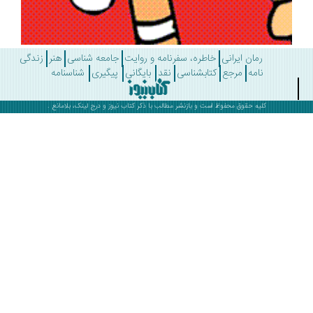
رمان ایرانی
خاطره، سفرنامه و روایت
جامعه شناسی
هنر
زندگی
نامه
مرجع
کتابشناسی
نقد
بایگانی
پیگیری
شناسنامه
کلیه حقوق محفوظ است و بازنشر مطالب با ذکر
کتاب نیوز
و درج لینک، بلامانع .