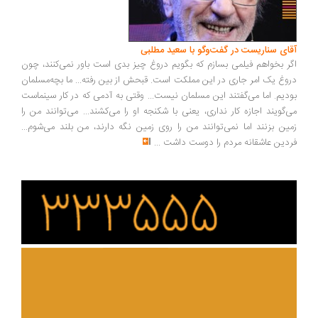
ای سناریست در گفت‌وگو با سعید مطلبی
ر بخواهم فیلمی بسازم که بگویم دروغ چیز بدی است باور نمی‌کنند، چون
وغ یک امر جاری در این مملکت است. قبحش از بین رفته... ما بچه‌مسلمان
دیم. اما می‌گفتند این مسلمان نیست... وقتی به آدمی که در کار سینماست
‌گویند اجازه کار نداری، یعنی با شکنجه او را می‌کشند... می‌توانند من را
ین بزنند اما نمی‌توانند من را روی زمین نگه دارند، من بلند می‌شوم...
دین عاشقانه مردم را دوست داشت
...