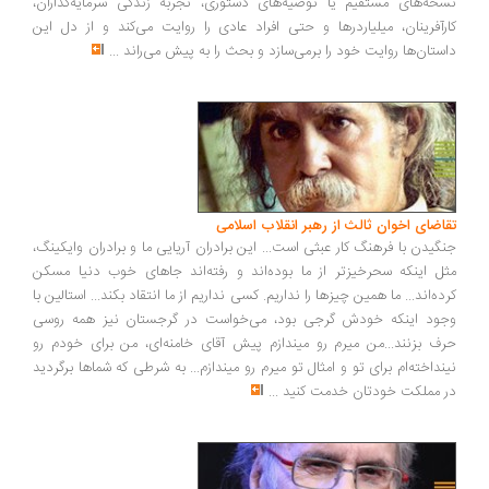
خه‌های مستقیم یا توصیه‌های دستوری، تجربه زندگی سرمایه‌گذاران،
رآفرینان، میلیاردرها و حتی افراد عادی را روایت می‌کند و از دل این
ستان‌ها روایت خود را برمی‌سازد و بحث را به پیش می‌راند
...
اضای اخوان ثالث از رهبر انقلاب اسلامی
گیدن با فرهنگ کار عبثی است... این برادران آریایی ما و برادران وایکینگ،
ل اینکه سحرخیزتر از ما بوده‌اند و رفته‌اند جاهای خوب دنیا مسکن
ده‌اند... ما همین چیزها را نداریم. کسی نداریم از ما انتقاد بکند... استالین با
ود اینکه خودش گرجی بود، می‌خواست در گرجستان نیز همه روسی
ف بزنند...من میرم رو میندازم پیش آقای خامنه‌ای، من برای خودم رو
نداخته‌ام برای تو و امثال تو میرم رو میندازم... به شرطی که شماها برگردید
 مملکت خودتان خدمت کنید
...