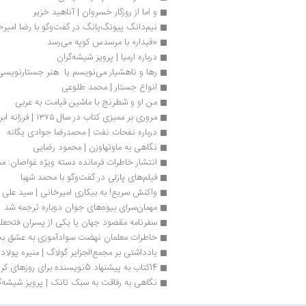
و اما از روزگار خسروان | آناهید خزیر
نیم‌دانگ پیونگ‌یانگ در گفت‌وگو با رضا امیر
«قیدار» با مرسدس کوپه می‌رسد
درباره ارمیا | پرویز شیشه‌گران
رها و ناهشیار می‌‌نویسم یا  هنر جستارنویسی
انواع جستار | محمد طلوعی
من او و شطرنج با ماشین قیامت به عربی
مروری بر ممیزی کتاب در سال ۱۳۷۵ | فرزانه ابراهیم‌زاده
درباره نفحات نفت | محمدرضا جوادی یگانه
نگاهی به ماوتهاوزن | محمود رضایی
انتشار خاطرات فرمانده دسته ویژه غواصان: م
فیلم‌های پازلی در گفت‌وگو با محمد شهبا
واکنش سریع! به بیکاری امیرخانی | سید علی
مهمان‌سرای بیوه‌های جوان دوباره ترجمه شد
سفرنامه مقصود جهان یا یکی از پسران فتحعلی
خاطرات معلمان نهضت سوادآموزی به عشق بچه
یادداشتی بر مجمع‌الجزایر گولاگ | منیره پولاد
14کتاب به پیشنهاد 5نویسنده برای روزهای کرونایی
نگاهی به رفاقت به سبک تانک | پرویز شیشه‌گ