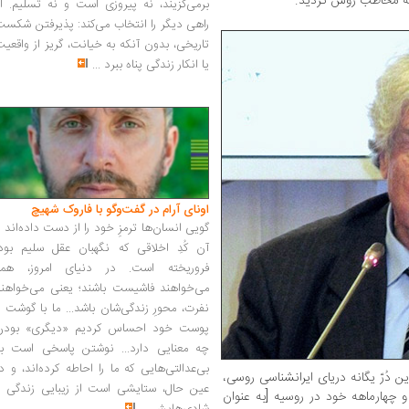
 به مخاطب روس گردید.
برمی‌گزیند، نه پیروزی است و نه تسلیم. ا
راهی دیگر را انتخاب می‌کند: پذیرفتن شکس
تاریخی، بدون آنکه به خیانت، گریز از واقعی
یا انکار زندگی پناه ببرد
...
اونای آرام در گفت‌وگو با فاروک شهیچ‭
گویی انسان‌ها ترمزِ خود را از دست داده‌اند 
آن کُدِ اخلاقی که نگهبان عقل سلیم بود،
فروریخته است. در دنیای امروز، همه
می‌خواهند فاشیست باشند؛ یعنی می‌خواهند
نفرت، محورِ زندگی‌شان باشد... ما با گوشت 
پوست خود احساس کردیم «دیگری» بودن
چه معنایی دارد... نوشتن پاسخی است به
بی‌عدالتی‌هایی که ما را احاطه کرده‌اند، و د
 دُرّ یگانه دریای ایرانشناسی روسی،
عین حال، ستایشی است از زیبایی زندگی و
 چهارماهه خود در روسیه [به عنوان