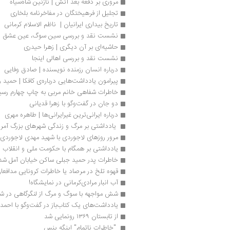
مروری بر دفعه بعد آتش | نازنین شاه‌سیاه
تجلیل از فرهیختگان در مفاخرنامه بلخاری
تاریخ بیداری ایرانیان |  ناظم الاسلام کرمانی
نشست نقد و بررسی سین سوگ، عین عشق
حاشیه‌ای بر آن دیگری | زهرا حیدری
نشست نقد و بررسی اهالی اینجا
درباره انسان رزمنده نویسنده | صادق وفایی
پیرامون یادداشت‌هایی درباره‌ی کافکا | حمید 
خاطرات شفاهی خانم مربی به چاپ چهارم رسی
دو جان در گفت‌وگو با زهرا قدیانی
درباره ایرانی‌ترین غیرایرانی‌ها | طاهره مهری
 یادداشتی بر مرگ و زندگی شهرهای بزرگ آمریک
مرور روزهای لاجوردی با شهید مهدی لاجوردی
یادداشتی بر همگام با حکومت ملی و انقلاب 
خاطرات پدر حمید جبلی ساکن خیابان آمل شد
قهوه تلخ در مرصاد یا خاطرات کرونایی مدافع
آب انبار مرادی‌کرمانی در نمایشگاه!
شش مواجهه با سوگ و مرگ از لنگرگاهی در ش
یادداشت‌های یک کتاب‌باز در گفت‏‌وگو با احم
از تابستان ۱۳۶۹ رونمایی شد
 "خاطرات ناتمام" اینگه ینس 