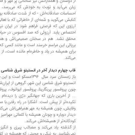
از دوستان و همکارانش نیز سخنانی پر مهر و قدر
زبان می‌آید و نوبت به خودش که می‌رسد، د
احساسات صادقانه‌اش - که از شدت صادقانه بود
کتابش می‌گوید و شمه‌ای از خاطراتی که با اهال
آرزوی این که فرصتی فراهم شود در ایران نی
اختصاص یابد. آرزوئی که صد افسوس در حیات ا
محقق نشد. هم در سخنان صمیمی‌اش و هم 
برپائی این مراسم خرسند است و مانند کسی که 
برای همیشه در یاد و خاطره‌ام مانده است، از
می‌کند.
قاب چهارم دیدار آخر در انستیتو شرق شناسی
انستیتو شرق شناسی این شهر، گروهی از ایران‌شن
چون پروفسور پریگارینا، پروفسور ایوانوف، پروف
... از آخرین باری که جهانگیر درّی را دیده‌
تکیده‌تر از پیش است. آشکارا در راه رفتن با
وفایش، چون همیشه به مهر همراهی‌اش می‌کن
دیدار دوباره و چونان همیشه با کلماتی مهرآمیز
کودکانه‌تر از همیشه‌اش می‌کند.
از گذشته یاد می‌کند و مصائب پیری و انگیزه
نمی‌شناسد. به نیکی و محبتی که همیشه در 