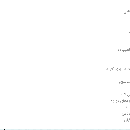
خانی
حمد مهدی آفرند
 موسوی
 شاه 
‌های تو دِه
وند
ران