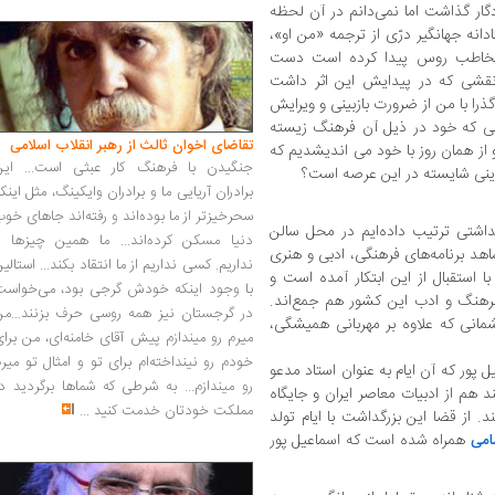
گار گذاشت اما نمی‌دانم در آن لحظه
دانه جهانگیر درّی از ترجمه «من او»،
 مخاطب روس پیدا کرده است دست
 نقشی که در پیدایش این اثر داشت
را با من از ضرورت بازبینی و ویرایش
سی که خود در ذیل آن فرهنگ زیسته
تقاضای اخوان ثالث از رهبر انقلاب اسلامی
 از همان روز با خود می اندیشدیم که
جنگیدن با فرهنگ کار عبثی است... این
رینی شایسته در این عرصه است؟
برادران آریایی ما و برادران وایکینگ، مثل اینک
سحرخیزتر از ما بوده‌اند و رفته‌اند جاهای خو
لس بزرگداشتی ترتیب داده‌ایم در محل سالن
دنیا مسکن کرده‌اند... ما همین چیزها را
اهد برنامه‌های فرهنگی، ادبی و هنری
نداریم. کسی نداریم از ما انتقاد بکند... استالی
 استقبال از این ابتکار آمده است و
با وجود اینکه خودش گرجی بود، می‌خواست
فرهنگ و ادب این کشور هم جمع‌اند.
در گرجستان نیز همه روسی حرف بزنند...من
نی که علاوه بر مهربانی همیشگی،
میرم رو میندازم پیش آقای خامنه‌ای، من برا
خودم رو نینداخته‌ام برای تو و امثال تو میر
 پور که آن ایام به عنوان استاد مدعو
رو میندازم... به شرطی که شماها برگردید د
هم از ادبیات معاصر ایران و جایگاه
مملکت خودتان خدمت کنید
...
. از قضا این بزرگداشت با ایام تولد
همراه شده است که اسماعیل پور
امی