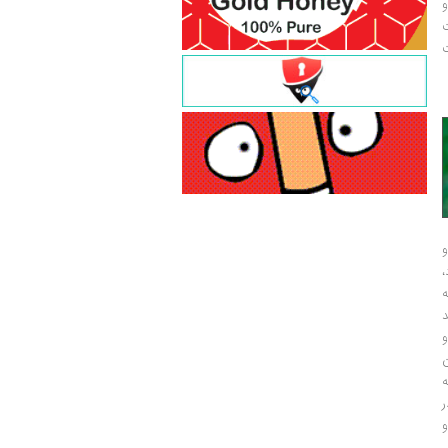
و
ت
ت
و
و
ر