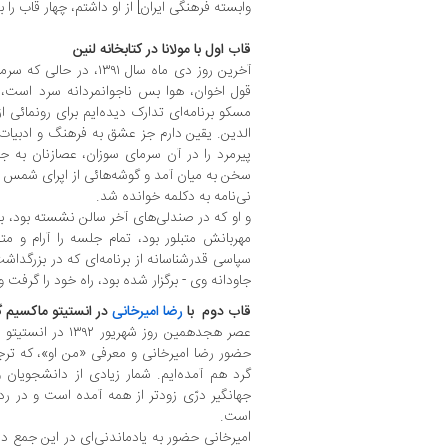
وابسته فرهنگی ایران] از او داشتم، چهار قاب را ب
قاب اول با مولانا در کتابخانه لنین
آخرین روز دی ماه سال ۹۱
قول اخوان، هوا بس ناجوانمردانه سرد است، 
مسکو برنامه‌ای تدارک دیده‌ایم برای رونمائی 
الدین. یقین دارم جز عشق به فرهنگ و ادبیا
پیرمرد را در آن سرمای سوزان، عصازنان به ج
سخن به میان آمد و گوشه‌هائی از اپرای شمس و 
نی‌نامه به دکلمه خوانده شد.
و او که در صندلی‌های آخر سالن نشسته بود، 
مهربانش متبلور بود، تمام جلسه را آرام و م
سپاسی قدرشناسانه از برنامه‌ای که در بزرگداش
جاودانه وی - برگزار شده بود، راه خود را گرفت 
قاب دوم با
رضا امیرخانی
در انستیتو ماکسیم گ
عصر هجدهمین روز شهریور ۱۳۹۲ در انستیتو ادبیات
حضور رضا امیرخانی و معرفی «من او»، که 
گرد هم آمده‌ایم. شمار زیادی از دانشجویان و
جهانگیر درّی زودتر از همه آمده است و در 
است.
امیرخانی حضور به یادماندنی‌ای در این جمع 