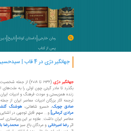
رمان خارجی
داستان کوتاه
تاریخ
دین 
پس از کتاب
جهانگیر درّی در 4 قاب | سیدحسین طباطبائی
جهانگیر درّی
(۱۹۳۲ تا ۲۰۱۸) از جمله
بگذرد تا مادر گیتی چون اوئی را به ملت‌های 
ترجمه آثار بزرگان ادبیات معاصر ایران از جمله
صادق چوبک
، خسرو شاهانی،
هوشنگ گلشی
مرادی کرمانی]
و... سهم قابل توجهی در آشنایی 
معاصر ایران داشت. علاوه بر این ویراستاری است
اثر
رضا امیرخانی
و مردگان باغ سبز
محمدرضا بای