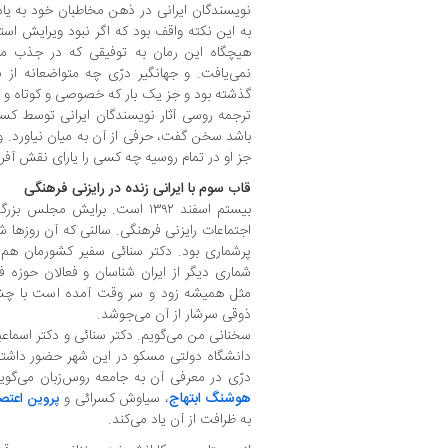
نویسندگان ایرانی در ذهن مخاطبان خود به یاد
به این نکته واقف بود که اگر نبود ویرایش استا
هیچگاه این رمان به توفیقی که در جذب
نمی‌یافت. و جهانگیر درّی چه متواضعانه از
گذشته بود و جز یک بار که خصوصی و کوتاه و گذ
ترجمه روسی آثار نویسندگان ایرانی توسط ک
باشد سخن گفت، حرفی از آن به میان نیاورد. و
جز او در تمام روسیه چه کسی را یارای نقش آف
قاب سوم با ایرانی زنده در رایزنی فرهنگی
بیستم اسفند ۱۳۹۲ است. برایش مج
اجتماعات رایزنی فرهنگی. سالنی که آن روزها ش
پرشماری بود. دکتر سنائی سفیر کشورمان هم با
شماری دیگر از ایران شناسان و فعالان حوزه 
مثل همیشه زود و سر وقت آمده است با چشما
ذوقی سرشار از آن می‌جوشد. ‌‌
سخنانی من می‌گویم. دکتر سنائی و دکتر اسماعیل
دانشگاه دولتی مسکو در این شهر حضور داشتند 
درّی در معرفی آن به جامعه روس‌زبان می‌گویند
هوشنگ ابتهاج
، سیاوش کسرائی و
پروین اعتص
به ظرافت از آن یاد می‌کند.