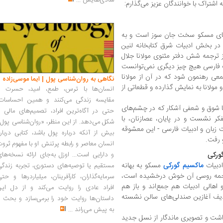
شادی‌هایش
...
ه اشتراک با خوانندگان عزیز می‌گذارم:
۱۳، در حالی که سرمای مسکو سخت جان سوز است و به
در بخش ادبیات شرق کتابخانه لنین
از ترجمه شش دفتر مثنوی مولانا جلال
ت فارسی هیچ چیز دیگری نمی‌توانست
معی رهنمون شود که در آن از مولانا
نگاهی به روان‌شناسی پول | ایما موسی‌زاده
مولانا به نمایش گذارده و قطعاتی از
انسان‌ها با ترس، طمع، امید، حسرت و
مقایسه زندگی می‌کنند و همین احساسات،
با شوق و شعفی آشکار که در چشم‌های
حتی در آگاه‌ترین افراد، تصمیم‌های مالی ر
تفکر نشست و در پایان، عصازنان، با
شکل می‌دهد. از این منظر، «روان‌شناسی پول
ت زبان و ادبیات فارسی - این معشوقه
بیش از آنکه درباره پول باشد، کتابی دربار
و رفت.
انسان معاصر و رابطه پرتنش او با مفهوم ثرو
ورکی
و دارایی است... اوزل به‌جای ارائه نسخه‌ها
ماکسیم گورکی
مسکو به بهانه
مستقیم یا توصیه‌های دستوری، تجربه زندگی
ترجمه روسی آن خوش درخشیده است،
سرمایه‌گذاران، کارآفرینان، میلیاردرها و حت
 اهالی ادبیات هم جمع‌اند و باز هم
افراد عادی را روایت می‌کند و از دل این
ردیف آغازین صندلی‌های سالن نشسته
داستان‌ها روایت خود را برمی‌سازد و بحث ر
به پیش می‌راند
...
داشت و تصویری ماندگار از نسل جدید