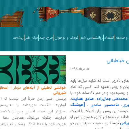
و فلسفه
اقتصاد
روانشناسی
شعر
کودک و نوجوان
طرح جلد
فیلم
طنز
ریشه‌ها
15 مرداد 1398
 شخصیت‌های نادری است که شاید سال‌ها باید
ایران و روس هدیه کند. کسی که نماد
خوانشی تحلیلی از آینه‌های دردار | اسحاق
زنده همزیستی و مودت فرهنگ و ادبیات ایران و روسیه بود و در عمر ۸۷ ساله خود، با
شیروانی
محمدعلی جمال‌زاده
،
صادق هدایت
،
پرسش اصلی رمان صرفاً این نیست که آیا
ری
،
،
[هوشنگ
غلامحسین ساعدی
آرمان‌ها شکست خورده‌اند یا نه.پرسش
دوستدارن روس زبان ادبیات با ادبیات
عمیق‌تر این است: انسان پس از شکست
ادانه ترجمه‌های آثاری همچون منِ او
آرمان‌ها چگونه می‌تواند همچنان معنا و
رامی
توسط وی، سبب معرفی این دو
هویت خود را حفظ کند؟... پاسخی که ابراهی