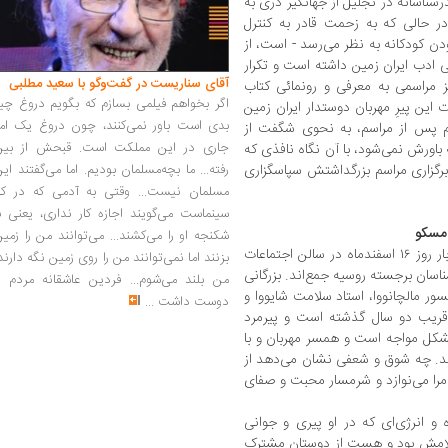
شناسانه در تجلیل از جهانگیر دری به
ر حالی که به زحمت قادر به کنترل
ن کودکانه به نظر می‌رسد - است، از
ی ادب ایران زمین داشته است و تکرار
آقای سناریست در گفت‌وگو با سعید مطلبی
ز مراسمی به معرفی و رونمائی کتاب
اگر بخواهم فیلمی بسازم که بگویم دروغ چی
ین پیرِ مهربان دوستدار ایران زمین
بدی است باور نمی‌کنند، چون دروغ یک امر
پس از مراسم، به نحوی شگفت از
جاری در این مملکت است. قبحش از بین
باورش نمی‌شود، با آن نگاه نافذی که
رفته... ما بچه‌مسلمان بودیم. اما می‌گفتند ای
 برگزاری مراسم بزرگداشتش سپاسگزاری
مسلمان نیست... وقتی به آدمی که در کار
سینماست می‌گویند اجازه کار نداری، یعنی ب
 مسکو
شکنجه او را می‌کشند... می‌توانند من را زمی
باز زمستان سرد سال ۱۳۹۶مسکو است و این بار روز ۱۶ اسفندماه در سالن اجتماعات
بزنند اما نمی‌توانند من را روی زمین نگه دارند
اسان برجسته روسیه جمع‌اند. بزرگانی
من بلند می‌شوم... فردین عاشقانه مردم را
سور مالچانووا، استاد سلامت شایووا و
دوست داشت
...
ام قریب دو سال گذشته است و پیرمرد
 مشکل مواجه است و همسر مهربان و با
د. چه شوق و شعفی نشان می‌دهد از
 مرا می‌نوازد و شرمسار محبت و صفای
 و انرژی‌ای که در او پیری و جوانی
کلامش بود و هست از دوستان مشترک