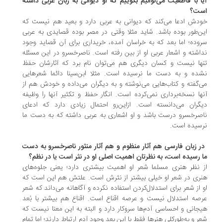
ا با قاطعیت می‌توانیم بگوییم که او دیوانی به زبان عربی داشته
ت؟
دش ادعا می‌کند که دیوانی به عربی دارد و بعید هم نیست که
ن‌طور بوده باشد. شاید مثلا وقتی در مصر بوده قصایدی به عربی
وده؛ اما بعد که به خراسان آمده، خریداری برای آن قصاید وجود
اشته و اشعار عربی او از بین رفته است. ناصرخسرو در این مسئله
ها نیست و کسان دیگری هم می‌توان نام برد که آثارشان حفظ
ده و به دست ما نرسیده است. مثلا ابن‌سینا دائما شعرهایی
‌گفته و کتاب‌هایی می‌نوشته و به دیگران می‌داده و خودش هم از
ها نسخه‌برداری نمی‌کرده است. انگار حفظ و تکثیر آنها را وظیفه
گران می‌دانسته است. از‌این‌رو احتمال زیادی دارد که ادعای
صرخسرو درست باشد و او اشعاری به عربی داشته که به دست ما
سیده است.
در زبان فارسی هم آثار منظوم و هم آثار منثور ناصرخسرو به دست
 رسیده است، به‌ نظرتان اهمیت اصلی او در نثر است یا در نظم؟
 نظر هنری مسلما شعر او اهمیت بیشتری دارد؛ یعنی جلوه‌های
ری در شعر او خیلی بیشتر از نثرش است. علتش هم این است که
 از شعر برای استدلال‌کردن استفاده نکرده و آگاهانه می‌داند که شعر
صه استدلال نیست و عرصه اقناع است. اقناع هم بیشتر با بُعد
جانی و احساسی آدم‌ها سروکار دارد و البته به این معنا نیست که
ر و به‌طور‌کلی هنرها فقط با این بعد وجود آدم ارتباط دارند؛ اما تمام