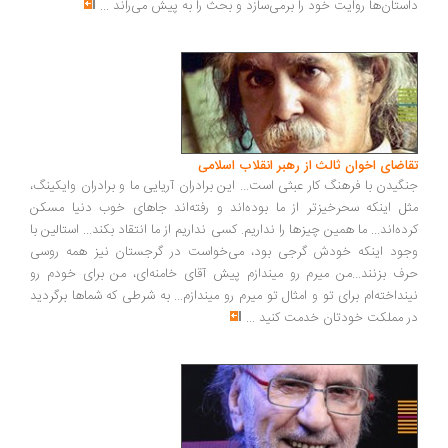
ستان‌ها روایت خود را برمی‌سازد و بحث را به پیش می‌راند
...
اضای اخوان ثالث از رهبر انقلاب اسلامی
گیدن با فرهنگ کار عبثی است... این برادران آریایی ما و برادران وایکینگ،
ل اینکه سحرخیزتر از ما بوده‌اند و رفته‌اند جاهای خوب دنیا مسکن
ده‌اند... ما همین چیزها را نداریم. کسی نداریم از ما انتقاد بکند... استالین با
ود اینکه خودش گرجی بود، می‌خواست در گرجستان نیز همه روسی
ف بزنند...من میرم رو میندازم پیش آقای خامنه‌ای، من برای خودم رو
نداخته‌ام برای تو و امثال تو میرم رو میندازم... به شرطی که شماها برگردید
 مملکت خودتان خدمت کنید
...