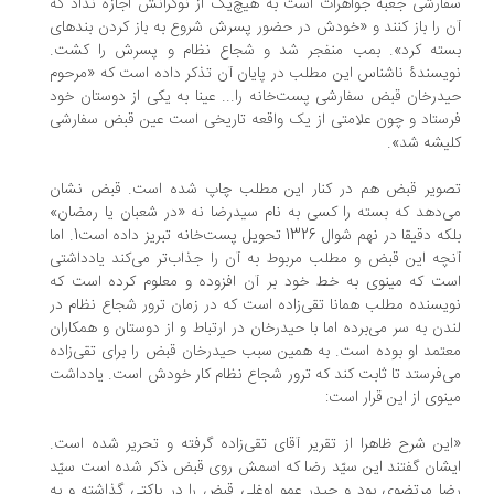
ارشی جعبه جواهرات است به هیچ‌یک از نوکرانش اجازه نداد که
 را باز کنند و «خودش در حضور پسرش شروع به باز کردن بندهای
ته کرد». بمب منفجر شد و شجاع نظام و پسرش را کشت.
یسندۀ ناشناس این مطلب در پایان آن تذکر داده است که «مرحوم
درخان قبض سفارشی پست‌خانه را... عینا به یکی از دوستان خود
ستاد و چون علامتی از یک واقعه تاریخی است عین قبض سفارشی
یشه شد».
ویر قبض هم در کنار این مطلب چاپ شده است. قبض نشان
‌دهد که بسته را کسی به نام سیدرضا نه «در شعبان یا رمضان»
بلکه دقیقا در نهم شوال 1326 تحویل پست‌خانه تبریز داده است1. اما
چه این قبض و مطلب مربوط به آن را جذاب‌تر می‌کند یادداشتی
ت که مینوی به خط خود بر آن افزوده و معلوم کرده است که
یسنده مطلب همانا تقی‌زاده است که در زمان ترور شجاع نظام در
دن به سر می‌برده اما با حیدرخان در ارتباط و از دوستان و همکاران
تمد او بوده است. به همین سبب حیدرخان قبض را برای تقی‌زاده
‌فرستد تا ثابت کند که ترور شجاع نظام کار خودش است. یادداشت
نوی از این قرار است:
ین شرح ظاهرا از تقریر آقای تقی‌زاده گرفته و تحریر شده است.
شان گفتند این سیّد رضا که اسمش روی قبض ذکر شده است سیّد
ا مرتضوی بود و حیدر عمو اوغلی قبض را در پاکتی گذاشته و به