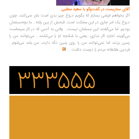
ای سناریست در گفت‌وگو با سعید مطلبی
ر بخواهم فیلمی بسازم که بگویم دروغ چیز بدی است باور نمی‌کنند، چون
وغ یک امر جاری در این مملکت است. قبحش از بین رفته... ما بچه‌مسلمان
دیم. اما می‌گفتند این مسلمان نیست... وقتی به آدمی که در کار سینماست
‌گویند اجازه کار نداری، یعنی با شکنجه او را می‌کشند... می‌توانند من را
ین بزنند اما نمی‌توانند من را روی زمین نگه دارند، من بلند می‌شوم...
دین عاشقانه مردم را دوست داشت
...