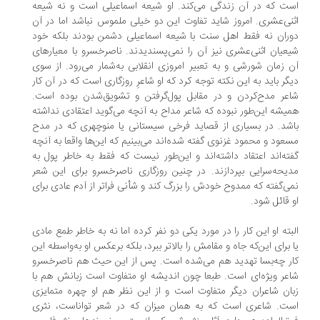
ت که در آن زندگی می‌کند. او شیعه اسماعیلی است و نه شیعه
نی‌عشری. امروز شاید تفاوت این دو خیلی ملموس نباشد اما در آن
ران نه فقط اهل سنت با شیعه اسماعیلی دشمن بودند بلکه خود
عیان اثنی‌عشری نیز آن را نمی‌پسندیدند. ناصرخسرو با معیارهای
 زمان شورشی و به تعبیر امروزی انقلابی به‌شمار می‌رود. از سوی
گر باید به این نکته توجه کرد که او شاعرِ روزگاری است که در آن کار
عر مدح‌کردن و در مقابل پول‌گرفتن و تشویق‌شدن بوده است.
یشه این‌طور نبوده که شاعر مداح به آنچه می‌گوید اعتقادی نداشته
شد. در بسیاری از قصاید فرخی سیستانی یا منوچهری که در مدح
عود و محمود غزنوی گفته شده‌اند می‌بینیم که این‌ها واقعا به آنچه
ته‌اند اعتقاد داشته‌اند و این‌طور نیست که فقط به خاطر پول به
یحه‌سرایی بپردازند. در چنین روزگاری ناصرخسرو برای این شعر
ی‌گفته که ممدوح خودش را بزرگ کند و شأنی فراتر از آدم‌ عادی برای
 قائل شود.
بته او این کار را در مورد یکی دو نفر کرده اما نه به خاطر طمع مادی
 برای این‌که جاه و مقامش را بالاتر ببرد، بلکه برعکس او به‌واسطه این
ر چه‌بسا تهدید هم می‌شده است. پس از این حیث هم ناصرخسرو
عر ویژه‌ای است. طبعا چون اندیشه او متفاوت است زبانش هم با
ان شاعران دیگر متفاوت است و از این نظر هم او چهره متمایزی
ت. شاعری است که به همان میزان که در شعر تواناست، نثری