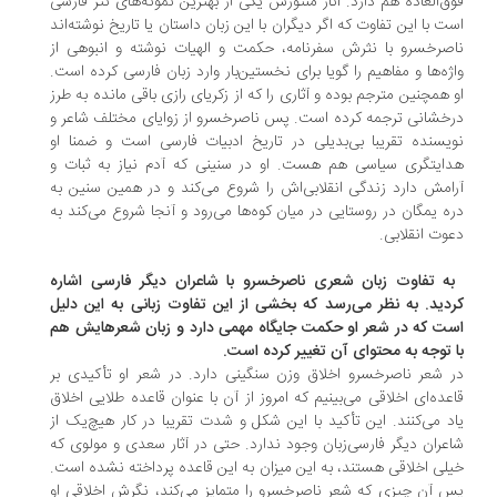
ق‌العاده هم دارد. آثار منثورش یکی از بهترین نمونه‌های نثر فارسی
ت با این تفاوت که اگر دیگران با این زبان داستان یا تاریخ نوشته‌اند
صرخسرو با نثرش سفرنامه، حکمت و الهیات نوشته و انبوهی از
ژه‌ها و مفاهیم را گویا برای نخستین‌بار وارد زبان فارسی کرده است.
 همچنین مترجم بوده و آثاری را که از زکریای رازی باقی مانده به طرز
خشانی ترجمه کرده است. پس ناصرخسرو از زوایای مختلف شاعر و
یسنده تقریبا بی‌بدیلی در تاریخ ادبیات فارسی است و ضمنا او
ایتگری سیاسی هم هست. او در سنینی که آدم نیاز به ثبات و
امش دارد زندگی انقلابی‌اش را شروع می‌کند و در همین سنین به
ه یمگان در روستایی در میان کوه‌ها می‌رود و آنجا شروع می‌کند به
وت انقلابی.
به تفاوت زبان شعری ناصرخسرو با شاعران دیگر فارسی اشاره
دید. به نظر می‌رسد که بخشی از این تفاوت زبانی به این دلیل
ت که در شعر او حکمت جایگاه مهمی دارد و زبان شعرهایش هم
 توجه به محتوای آن تغییر کرده است.
 شعر ناصرخسرو اخلاق وزن سنگینی دارد. در شعر او تأکیدی بر
عده‌ای اخلاقی می‌بینیم که امروز از آن با عنوان قاعده طلایی اخلاق
د می‌کنند. این تأکید با این شکل و شدت تقریبا در کار هیچ‌یک از
عران دیگر فارسی‌زبان وجود ندارد. حتی در آثار سعدی و مولوی که
لی اخلاقی هستند، به این میزان به این قاعده پرداخته نشده است.
 آن چیزی که شعر ناصرخسرو را متمایز می‌کند، نگرش اخلاقی‌ او