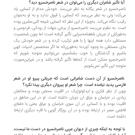
آیا تأثیر شاعران دیگری را می‌توان در شعر ناصرخسرو دید؟
صرخسرو در شعر یگانه به نظر می‌رسد. خودش مدام از کسایی یاد
‌کند؛ ولی به نظر می‌رسد که کسایی را قبول ندارد و به او به‌عنوان
یب نگاه می‌کند. به‌ویژه از این نظر که کسایی شیعه اثنی‌عشری بوده
ت. به نظرم می‌رسد ناصرخسرو از برخی جهات از رودکی، فردوسی و
‌طور‌کلی از جریان شاهنامه‌سرایی تأثیر گرفته است؛ اما چون شخصیت
تقلی دارد همه اینها را با هم ترکیب کرده و در شعر خودش یک
ای مستقلی به وجود آورده؛ به‌طوری‌که ما اگر متخصص ادبیات کهن
شیم و گذشتگان را خوب بشناسیم، می‌توانیم متوجه شویم که
صرخسرو ممکن است از کجاها تأثیر گرفته باشد و در غیر‌این‌صورت
وجه این تأثیر نمی‌شویم.
ناصرخسرو از آن دست شاعرانی است که جریانی پیرو او در شعر
رسی پدید نیامده است. چرا شعر او پیروان دیگری پیدا نکرد؟
ن از نظر فکری و ایدئولوژیک در اقلیت محض بوده و مخالفان
ادی در خراسان و عراق آن دوران داشته است. او در این مناطق در
لیت بوده و با کسانی در آن‌ سوی خراسان و عراق یعنی با خلفای
طمی مصر در ارتباط بوده و در آن روزگار گویی با قاره دیگری ارتباط
شته است.
با توجه به اینکه چیزی از دیوان عربی ناصرخسرو در دست ما نیست،