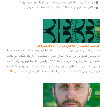
درباره تغییرات ساختاری و ابرچرخه‌ها در بازارها | ایما موسی‌زاده
نگاهی به داریوش شایگان: سلوک در کناره‌ها | امیر مازیار
انشی تحلیلی از آینه‌های دردار | اسحاق شیروانی
سش اصلی رمان صرفاً این نیست که آیا آرمان‌ها شکست خورده‌اند یا
.پرسش عمیق‌تر این است: انسان پس از شکست آرمان‌ها چگونه می‌تواند
چنان معنا و هویت خود را حفظ کند؟... پاسخی که ابراهیم برمی‌گزیند، نه
روزی است و نه تسلیم. او راهی دیگر را انتخاب می‌کند: پذیرفتن شکست
ریخی، بدون آنکه به خیانت، گریز از واقعیت یا انکار زندگی پناه ببرد
...