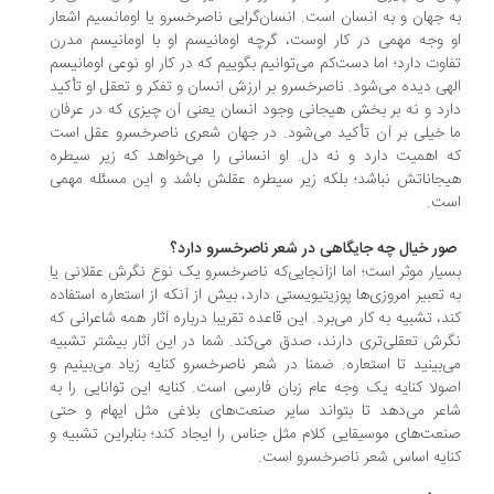
 جهان و به انسان است. انسان‌گرایی ناصرخسرو یا اومانسیم اشعار
 وجه مهمی در کار اوست، گرچه اومانیسم او با اومانیسم مدرن
اوت دارد؛ اما دست‌کم می‌توانیم بگوییم که در کار او نوعی اومانیسم
هی دیده می‌شود. ناصرخسرو بر ارزش انسان و تفکر و تعقل او تأکید
رد و نه بر بخش هیجانی وجود انسان یعنی آن چیزی که در عرفان
 خیلی بر آن تأکید می‌شود. در جهان شعری ناصرخسرو عقل است
 اهمیت دارد و نه دل. او انسانی را می‌خواهد که زیر سیطره
جاناتش نباشد؛ بلکه زیر سیطره عقلش باشد و این مسئله مهمی
ت.
صور خیال چه جایگاهی در شعر ناصرخسرو دارد؟
یار موثر است؛ اما از‌آنجایی‌که ناصرخسرو یک نوع نگرش عقلانی یا
 تعبیر امروزی‌ها پوزیتیویستی دارد، بیش از آنکه از استعاره استفاده
د، تشبیه به کار می‌برد. این قاعده تقریبا درباره آثار همه شاعرانی که
رش تعقلی‌تری دارند، صدق می‌کند. شما در این آثار بیشتر تشبیه
‌بینید تا استعاره. ضمنا در شعر ناصرخسرو کنایه زیاد می‌بینیم و
ولا کنایه یک وجه عام زبان فارسی است. کنایه این توانایی را به
عر می‌‌دهد تا بتواند سایر صنعت‌های بلاغی مثل ایهام و حتی
عت‌های موسیقایی کلام مثل جناس را ایجاد کند؛ بنابراین تشبیه و
ایه اساس شعر ناصرخسرو است.