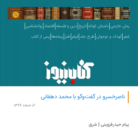
ان خارجی
داستان کوتاه
تاریخ
دین و فلسفه
اقتصاد
روانشناسی
ر
کودک و نوجوان
طرح جلد
فیلم
طنز
ریشه‌ها
پس از کتاب
ناصرخسرو در گفت‌وگو با محمد دهقانی
06 اسفند 1396
ام حیدرقزوینی | شرق