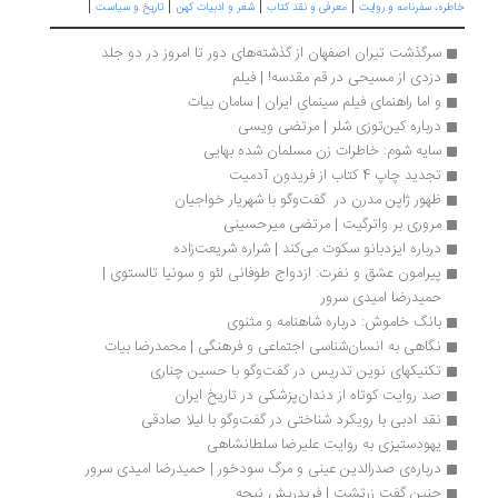
|
|
|
|
ره، سفرنامه‌ و روایت
معرفی و نقد کتاب
شعر و ادبیات کهن
تاریخ و سیاست
سرگذشت تیران اصفهان از گذشته‌های دور تا امروز در دو جلد
دزدی از مسیحی در قم مقدسه! | فیلم
و اما راهنمای فیلم سینمای ایران | سامان بیات
درباره کین‌توزی شلر | مرتضی ویسی
سایه شوم: خاطرات زن مسلمان شده بهایی
تجدید چاپ 4 کتاب از فریدون آدمیت 
ظهور ژاپن ‌مدرن در  گفت‌و‌گو با شهریار خواجیان
مروری بر واترگیت | مرتضی میرحسینی
درباره ایزدبانو سکوت می‌کند | شراره شریعت‌زاده
پیرامون عشق و نفرت: ازدواج طوفانی لئو و سونیا تالستوی | 
حمیدرضا امیدی سرور
بانگ خاموش: درباره شاهنامه و مثنوی
نگاهی به انسان‌شناسی اجتماعی و فرهنگی | محمدرضا بیات
تکنیکهای نوین تدریس در گفت‌وگو با حسین چناری
صد روایت کوتاه از دندان‌پزشکی در تاریخ ایران
نقد ادبی با رویکرد شناختی در گفت‌وگو با لیلا صادقی 
یهودستیزی به روایت علیرضا سلطانشاهی
درباره‌ی صدرالدین عینی و مرگ سودخور | حمیدرضا امیدی سرور
چنین گفت زرتشت | فریدریش نیچه