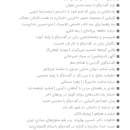
چند‌ گفت‌وگو با محمد‌حسن علوان
یادداشتی بر روزی که اسم خود را دانستم | محمدرضا ایوبی
گزارشی از مجموعه مصور «آخرین داستان» به همت اشکان دهگذر
سه راهنما برای سه کتاب فلسفی کلاسیک | امیرحسین خداپرست
درباره حافظه پروانه‌ای | رضا فکری
فمینیسم و جامعه‌‌شناسی زنان در گفت‌وگو با پاملا آبوت
نگارش رمان در گفت‌وگو با تام راب اسمیت
وقتی گربه‌ها تصمیم نمی‌گیرند | مهدیه کوهی‌کار
آگهی قدرشناسی! به سبک امیرخانی
گفت‌وگوی گاردین با هشام مطر
چاپ ششم دیوان سنایی غزنوی با مقدمه فروزانفر
حقیقت عشق را با من بگو در گفت‌وگو با پویه‌ صمیمی
درباره ساعت مادربزرگ | زهره مسکنی
نقدی بر راهنمای مردن با گیاهان دارویی | فرشید فرهمندنیا
انتشار یادداشت‌های روزانه گوبلز در روزهای آخر
رمان خودآموز آسیایی در گفت‌وگو با محسن حمید
دو ترجمه از داستان دو شهر نقد شد
خشم و هیاهو | ویلیام فاکنر
خاطرات دکتر حسین بهاروند: پدر علم سلول‌های بنیادی ایران
دست خدا؛ مارادونا و کاناپه در گفت‌وگو با ساناز اقتصادی‌نیا 