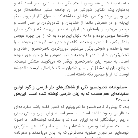
ه، به چند دلیل همین‌طور است. یکی بعد عقیدتی ماجرا است که او
‌عنوان یک انقلابی شورشی در آن جامعه سنتی محافظه‌کار مورد
‌توجهی بوده و کسی علاقه‌ای نداشته که به سراغ آثار او برود. دیگر
ن‌که او در شعرش دائما از خندیدن و شادی‌کردن بر حذر است و
حذر می‌دارد و راستش در ایران به نظر می‌رسد که زندگی خیلی
ت‌ها عبوس بوده و ما به دنبال این بوده‌ایم که از این چهره عبوس
دگی کمی با شوخی و خنده بکاهیم و حتی مسائل جدی خودمان را
 با خنده و شوخی برگزار می‌کنیم. دوری‌کردن ناصرخسرو از شادی و
ذیر‌کردن او از شادی با روحیه و نیاز عمومی ما چندان جور نبوده
ت. به نظرم زبان ناصرخسرو آن‌قدر که می‌گویند مشکل نیست.
واقع زبان او مشکل‌تر از سایر شاعران سبک خراسانی نیست؛ اندیشه
ست که او را مهجور نگه داشته است.
«سفرنامه» ناصرخسرو یکی از شاهکارهای نثر فارسی و گویا اولین
رنامه‌ای هم هست که به زبان فارسی نوشته شده است. این‌طور
ست؟
ه، تا پیش از ناصرخسرو ما نمی‌بینیم که کسی گفته باشد سفرنامه‌ای
 فارسی وجود داشته است. اما سفرنامه به زبان عربی و حتی چینی
ریم از بیگانگانی که به ایران آمده‌اند و سفرنامه‌ نوشته‌اند. اما اصولا
 سنت سفرنامه‌نویسی نداشته‌ایم به این خاطر که اهل سفرکردن
وده‌ایم. در دوران صفویه مسافرانی که به ایران می‌آمدند و سفرنامه