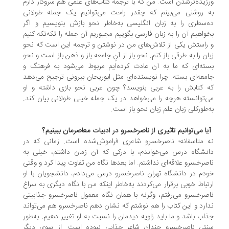
زیده‌ترشدن است. من که با ترجمه کتاب‌های علمی هم سروکار دارم
 روشنی می‌بینم که چقدر راحت می‌توانیم یک جمله طولانی
‌سطری را به زبان انگلیسی به‌خاطر نحو بازش بنویسیم و اگر
واهیم آن را به زبان فارسی بگوییم مجبوریم آن جمله را تکه‌تکه کنیم
راستش یکی از تلاش‌های من در نوشتن و ترجمه این است که نحو
ان را به طرقی باز کنم. نحو باز از آنِ جامعه باز و ذهن باز است و نحو
ته‌ای که ما به آن عادت کرده‌ایم مربوط می‌شود به فرهنگ و
معه‌ای بسته. چرا نویسنده‌ای مثل ابوریحان بیرونی ترجیح می‌دهد
 کتابش را به عربی بنویسد؟ چون عربی نحو بازی داشته و او
‌توانسته هرچه را می‌خواهد در یک جمله خیلی طولانی بیان کند.
‌طورکلی زبان علم زبان نحو باز است.
آیا می‌توانیم تاثیری از ناصرخسرو در ادبیات معاصرمان ببینیم؟
 متاسفانه؛ ناصرخسرو شاعری فراموش‌شده است. زمانی که در
نشگاه درس می‌خواندم، با درکی که آن زمان داشتم، خیلی به
صرخسرو علاقه‌ای نداشتم. اما بعدها نگاه من تفاوت پیدا کرد و وقتی
دم در دانشگاه تهران ناصرخسرو درس می‌دادم، دانشجویان با او
تباط خوبی برقرار می‌کردند به‌خاطر اینکه من با نگاه دیگری به سراغ
صرخسرو می‌رفتم، وگرنه با همان نگاه معمول ناصرخسرو جذابیتی
ارد و این کتاب را هم نوشتم که نشان دهم ناصرخسرو هم می‌تواند
اب باشد و ما باید زاویه دیدمان را نسبت به او تغییر دهیم. به‌طور
تی ناصرخسرو چندان شاعر جذابی نبوده است. از سوی دیگر