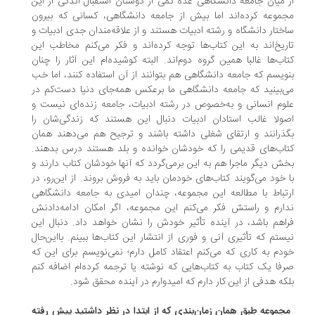
 میان جامعه دانشگاهی عده کمی از دوستان استقبال اندکی از این
موعه کرده‌اند اما بیش از جامعه دانشگاهی،‌ کسانی که بیرون
ختار دانشگاه و رشته ادبیات هستند و از علاقه‌مندان جدی ادبیات و
ریخ‌اند به این کتاب‌ها توجه کرده‌اند و فکر می‌کنم مخاطب این
اب‌ها غالبا همین گروه دوم‌اند. البته کوشیده‌ام این آثار را چنان
ویسم که جامعه دانشگاهی هم بتوانند از آن استفاده کنند، اما خب
‌بینید که جامعه دانشگاهی ما برعکس همه‌جای دنیا دست‌کم در
وم انسانی و به‌خصوص در رشته ادبیات، جامعه زنده‌ای نیست و
ولا غالب استادان ادبیات دنبال این هستند که زندگی‌شان را
ذرانند و ارتقای شغلی داشته باشند و ترجیح هم می‌دهند همان
اب‌های قدیمی را که خودشان خوانده و بلد هستند درس بدهند.
ش دیگر ماجرا هم به این برمی‌گردد که آنها خودشان کتاب دارند و
 خود می‌گویند کتاب‌های خودمان باید به فروش بروند. از این‌رو، در
تباط با مطالعه این مجموعه، چندان امیدی به جامعه دانشگاهی
ارم و راستش فکر می‌کنم این مجموعه، اگر امکان ادامه‌دادنش
اهم باشد، در آینده تأثیر خودش را نشان خواهد داد. دنبال این
ستم که تأثیری آنی و فوری از انتشار این کتاب‌ها ببینم. بااین‌حال
دم به کاری که می‌کنم اعتقاد کامل دارم؛ نمی‌نویسم برای این که
فا یک کتاب به کتاب‌هایی که نوشته‌ یا ترجمه کرده‌ام اضافه کنم
که هدفی از این کار دارم که امیدوارم در آینده محقق شود.
مجموعه طبق همان زمان‌بندی که از ابتدا در نظر داشتید پیش رفته