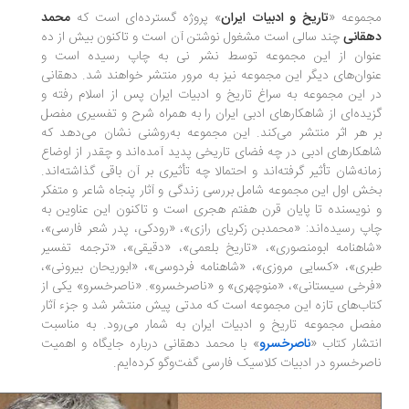
موعه «
تاریخ و ادبیات ایران
» پروژه گسترده‌ای است که
محمد
قانی
چند سالی است مشغول نوشتن آن است و تاکنون بیش از ده
وان از این مجموعه توسط نشر نی به‌ چاپ رسیده است و
وان‌های دیگر این مجموعه نیز به مرور منتشر خواهند شد. دهقانی
 این مجموعه به سراغ تاریخ و ادبیات ایران پس از اسلام رفته و
یده‌ای از شاهکارهای ادبی ایران را به همراه شرح و تفسیری مفصل
 هر اثر منتشر می‌کند. این مجموعه به‌روشنی نشان می‌دهد که
هکارهای ادبی در چه فضای تاریخی پدید آمده‌اند و چقدر از اوضاع
انه‌شان تأثیر گرفته‌اند و احتمالا چه تأثیری بر آن باقی گذاشته‌اند.
ش اول این مجموعه شامل بررسی زندگی و آثار پنجاه شاعر و متفکر
نویسنده تا پایان قرن هفتم هجری است و تاکنون این عناوین به
پ رسیده‌اند: «محمدبن زکریای رازی»، «رودکی، پدر شعر فارسی»،
اهنامه ابومنصوری»، «تاریخ بلعمی»، «دقیقی»، «ترجمه تفسیر
ری»، «کسایی مروزی»، «شاهنامه فردوسی»، «ابوریحان بیرونی»،
رخی سیستانی»، «منوچهری» و «ناصرخسرو». «ناصرخسرو» یکی از
اب‌های تازه این مجموعه است که مدتی پیش منتشر شد و جزء آثار
صل مجموعه تاریخ و ادبیات ایران به شمار می‌رود. به مناسبت
تشار کتاب «
ناصرخسرو
» با محمد دهقانی درباره جایگاه و اهمیت
صرخسرو در ادبیات کلاسیک فارسی گفت‌وگو کرده‌ایم.