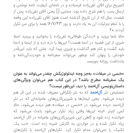
بریج برای آقای تقی‌زاده فرستاده و در نامه‌ای کیفیّت نامه نوشتن و
سال بمب را هم شرح داده بود، مجتبی [.] یعنی آقای تقی‌زاده پس از
ت سال که از آن تاریخ گذشته است هنوز آقای تقی‌زاده این وقعه
را با تمام جزئیات آن به یاد دارند و روز 16/7/43 همه را برای من تکرار
دند.»2
لا شما بروید و «زندگی طوفانی» تقی‌زاده را بخوانید و ببینید اصلا
ری از این قضیه در آنجا هست؟ این‌ها را ذره ذره و از اینجا و آنجا
ید گشت و کنار هم گذاشت و چیزی پیدا کرد. ملتی که باید این‌قدر
دش را پنهان کند چطور می‌تواند سفرنامه و خودزندگی‌نامه و
دداشت روزانه بنویسد.
خسی در میقات» به‌جز وجه ایدئولوژیکش چقدر می‌تواند به عنوان
 سفرنامه مطرح باشد؟ در این کتاب هم می‌توان ویژگی‌های
ستان‌نویسی آل‌احمد را دید، این‌طور نیست؟
ایص نثر
آل‌احمد
که به نثر تلگرافی معروف شده در این اثر هم
ده می‌شود. یعنی ایجازها و شیرین‌کاری‌های عامیانه‌ای که در نثر
‌احمد دیده می‌شود در «خسی در میقات» هم دیده می‌شود، حالا
ی کم‌تر. البته این‌ها وقتی زیاد تکرار می‌شود باعث می‌شود که
اننده زده شود و گاهی این‌ شیرین‌کاری‌های عامیانه در آثار آل‌احمد
اد تکرار شده و در مواردی به آثارش ضربه زده است. خب یک
نیک را نمی‌توان مدام تکرار کرد. تکرارهای آل‌احمد با تکرارهای