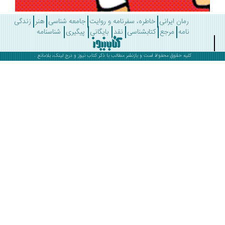
رمان ایرانی
خاطره، سفرنامه و روایت
جامعه شناسی
هنر
زندگی
نامه
مرجع
کتابشناسی
نقد
بایگانی
پیگیری
شناسنامه
کلیه حقوق محفوظ است و بازنشر مطالب با ذکر
کتاب نیوز
و درج لینک، بلامانع .