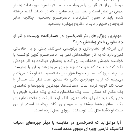
خشانی از نثر فارسی را می‌توانیم ببینیم. نثر ناصرخسرو به اندازه نثر
هقی بی‌نظیر است و بقیه سفرنامه‌هایی را که در ادبیات قدیم نوشته
ه باید با معیار «سفرنامه» ناصرخسرو بسنجیم. چنانچه سایر
ریخ‌های قدیم را باید با «تاریخ بیهقی» بسنجیم.
مهم‌ترین ویژگی‌های نثر ناصرخسرو در «سفرنامه» چیست و نثر او
 تفاوتی با نثر زمانه‌اش دارد؟
ل این‌که او انشاپردازی و پرنویسی نمی‌کند. یعنی او به اطلاعاتی
ی‌پردازد که به کار خواننده‌اش نمی‌آید. ناصرخسرو گویی توانسته با
اننده خودش همذات‌پنداری کند و به‌عنوان خواننده به اثر خودش
اه کند و ببیند که خواننده چه چیزی می‌خواهد و آن را بنویسد.
انچه امروز که بعد از حدودا هزار سال به «سفرنامه» او نگاه می‌کنیم
‌بینیم که او به مهم‌ترین نکاتی که ممکن است نظر یک مسافر را
ب کند توجه کرده است: مسافت‌ها، مهم‌ترین یادبودها و نمادهای
 مکان که ممکن است یک ساختمان باشد یا یک منظره طبیعی یا
ی یک فرد مثل ابوالعلاء معری. انگار او با ظرافت و دقت تمام برای
 مسافر راهنما نوشته و به مهم‌ترین نکات پرداخته است. از این
ث او دقیقا مثل یک نویسنده امروزی عمل کرده است.
آیا موافق‌اید که ناصرخسرو در مقایسه با دیگر چهره‌های ادبیات
اسیک فارسی چهره‌ای مهجور مانده است؟