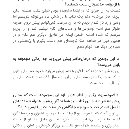
 از برنامه مدنظرتان عقب هستید؟
بت به آن چیزی که در ابتدا سنجیده بودم خیلی عقب هستم، برای
ن‌که فکر می‌کردم مثلا یک کتاب را در شش ماه می‌توانم بنویسم اما
تی وارد کار شدم دیدم که با آن سرعت نمی‌توانم پیش بروم. هرچه
وتر هم آمدم وسواس‌ها و دقت‌های کارم بیشتر شد و از این‌رو
عتم کم شده است. ضمن اینکه من علایق دیگری هم دارم و در
ین حین می‌خواهم مثلا ترجمه‌ای هم دست بگیرم یا پژوهشی در
زه‌ای دیگر هم انجام دهم.
با این روندی که در‌حال‌حاضر پیش می‌روید چه زمانی مجموعه به
یان می‌رسد؟
ن بخش مجموعه که تا قرن هفتم پیش می‌آید حدود ده‌ سالی طول
‌کشد و اینک دو، سه سالی از این ده سال گذشته و هفت سالی از
 باقی مانده است.
«ناصرخسرو» یکی از کتاب‌های تازه این مجموعه است که مدتی
ش منتشر شد و این کتاب نیز همانندآثار پیشین همراه با مقدمه‌ای
صل است. ناصرخسرو چه جایگاهی در سنت ادبی فارسی دارد؟
‌توان گفت که ناصرخسرو از چند لحاظ در بین شاعران و نویسندگان
یم ما تقریبا بی‌نظیر است. یکی به این دلیل که او از حیث
دئولوژی و عقیده خلاف جو غالب بر روزگار خودش و زمان و مکانی