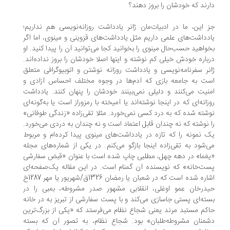
رند که خودشان را بروز دهند؟
 این، ما در ادبیات‌مان ژانر یادداشت روزانه‌نویسی هم نداریم؛
دداشت‌های علمی داریم مثل یادداشت‌های قزوینی و مینوی، اما اگر
واهید حسب‌حال مینوی را بخوانید کجا می‌توانید آن را پیدا کنید. او
باره خودش خیلی کم نوشته و اینها اصلا خودشان را بروز نداده‌اند.
نر سفرنامه‌نویسی و یادداشت روزانه نوشتن و اتوبیوگرافی متعلق
ت به جامعه بازی که آدم‌ها در وجوه مختلف احساس آزادی و
نیت می‌کنند و دلیلی نمی‌بینند خودشان را پنهان کنند. یادداشت
زانه‌ای که در اینجا نوشته‌اند یا آمیخته با رمز‌و‌راز است یا به‌گونه‌ای
شته شده که به درد کسی نمی‌خورد. مثلا تقی‌زاده «زندگی طوفانی»
 نوشته که نه چندان قابل اعتماد است و نه چندان به دردی می‌خورد.
 نمونه را که تازه در یادداشت‌های مینوی پیدا کرده‌ام و مربوط
‌شود به تقی‌زاده اینجا بازگو می‌کنم. در یکی از شماره‌های مجله
غما» در دهه چهل، مطلبی چاپ شده است با عنوان «قبض سفارشی
ت‌خانه» که نویسنده آن گمنام است. در این مقاله یک‌صفحه‌ای
اشاره شده است که در شعبان یا رمضان 1326ق/شهریور یا مهر 1287خ
درخان عمو اوغلی، انقلابی مشهور صدر مشروطه، بمبی را در
ته‌ای پستی جاسازی می‌کند و با پست سفارشی از تبریز به در خانه
کم مستبد مرند یعنی شجاع نظام می‌فرستد که «یکی از بزرگ‌ترین
منان مشروطه‌طلبان» بود. شجاع نظام، به تصور آن که بسته