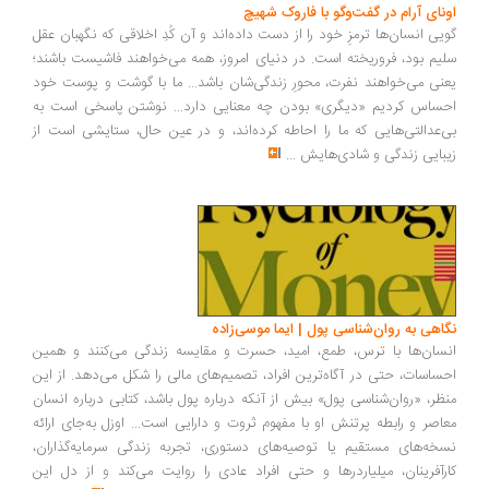
ونای آرام در گفت‌وگو با فاروک شهیچ
یی انسان‌ها ترمزِ خود را از دست داده‌اند و آن کُدِ اخلاقی که نگهبان عقل
یم بود، فروریخته است. در دنیای امروز، همه می‌خواهند فاشیست باشند؛
نی می‌خواهند نفرت، محورِ زندگی‌شان باشد... ما با گوشت و پوست خود
ساس کردیم «دیگری» بودن چه معنایی دارد... نوشتن پاسخی است به
‌عدالتی‌هایی که ما را احاطه کرده‌اند، و در عین حال، ستایشی است از
بایی زندگی و شادی‌هایش
...
اهی به روان‌شناسی پول | ایما موسی‌زاده
سان‌ها با ترس، طمع، امید، حسرت و مقایسه زندگی می‌کنند و همین
ساسات، حتی در آگاه‌ترین افراد، تصمیم‌های مالی را شکل می‌دهد. از این
ظر، «روان‌شناسی پول» بیش از آنکه درباره پول باشد، کتابی درباره انسان
اصر و رابطه پرتنش او با مفهوم ثروت و دارایی است... اوزل به‌جای ارائه
خه‌های مستقیم یا توصیه‌های دستوری، تجربه زندگی سرمایه‌گذاران،
رآفرینان، میلیاردرها و حتی افراد عادی را روایت می‌کند و از دل این