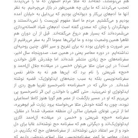
 می‌نوشتند، گفته‌اند که مثلا مردم اصفهان که ما را می‌دیدند
جب می‌کردند که ما برای چه همین‌طور در بازار می‌چرخیم. به نظر
ها ما آدم‌های بی‌کار و دیوانه‌ای بودیم که بی‌دلیل به خیابان آمده
دیم و می‌گشتیم. مردم ما اصلا مفهوم توریست را نمی‌دانستند و
انگردان را چنان که سعدی گفته است آدم‌های شیاد افسانه‌پردازی
‌شمرده‌اند که بسیار هم دروغ می‌گفته‌اند. قبل از آن دوران هم
هرا همین وضعیت بوده و ما ایرانی‌ها عموما اگر به سفر می‌رفتیم از
 ضرورت و ناچاری بوده نه برای تفریح و سیر آفاق. چنین روحیه‌ای
اشته‌ایم. در دوره معاصر یعنی در همین صد، صدوپنجاه سال اخیر،
رنامه‌‌های حج زیادی منتشر شده‌اند اما چقدرش قابل خواندن
ت؟ در این میان مثلا می‌توان «خسی در میقات» جلال آل‌احمد و
ج» شریعتی را نام برد که این‌ها هم نه به خاطر نفس
رنامه‌نویسی بلکه به سبب جنبه‌های ایدئولوژیک قضیه نوشته‌
ه‌اند. در حالی که در «سفرنامه» ناصرخسرو تقریبا هیچ ردی از
دئولوژی او نمی‌بینید. حتی گاهی با خواندن این اثر ناصرخسرو پی
‌بریم که او در مسیر بازگشت از مصر هم گویا هنوز کاملا اسماعیلی
وده، چون به گفته خودش مثلا می‌خواسته برود زیارت قبر ابوهریره،
ا از ترس غوغای شیعیان ساکن آن منطقه منصرف شده! در مقابل،
رنامه «حج» شریعتی و «خسی در میقات» آل‌احمد آثاری
دئولوژیک‌اند و دیگرانی هم که سفرنامه حج نوشته‌اند غالبا برای دل
د و از سر اعتقاد دینی نوشته‌اند. از سفرنامه‌های حج که بگذریم، در
ران معاصر ما کمتر سفرنامه‌نویسی مثل اسلامی‌ندوشن داریم که