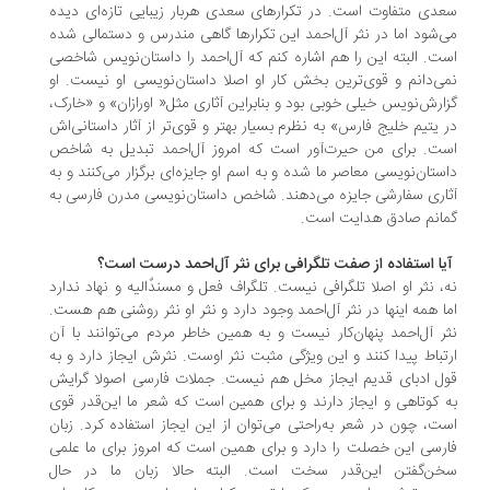
دی متفاوت است. در تکرارهای سعدی هربار زیبایی‌ تازه‌ای دیده
‌شود اما در نثر آل‌احمد این تکرارها گاهی مندرس و دستمالی شده
ت. البته این را هم اشاره کنم که آل‌احمد را داستان‌نویس شاخصی
ی‌دانم و قوی‌ترین بخش کار او اصلا داستان‌نویسی او نیست. او
ارش‌نویس خیلی خوبی بود و بنابراین آثاری مثل« اورازان» و «خارک،
 یتیم خلیج فارس» به نظرم بسیار بهتر و قوی‌‌تر از آثار داستانی‌‌اش
ت. برای من حیرت‌آور است که امروز آل‌احمد تبدیل به شاخص
ستان‌نویسی معاصر ما شده و به اسم او جایزه‌ای برگزار می‌کنند و به
اری سفارشی جایزه می‌دهند. شاخص داستان‌نویسی مدرن فارسی به
انم صادق هدایت است.
آیا استفاده از صفت تلگرافی برای نثر آل‌احمد درست است؟
، نثر او اصلا تلگرافی نیست. تلگراف فعل و مسندٌالیه و نهاد ندارد
ا همه اینها در نثر آل‌احمد وجود دارد و نثر او نثر روشنی هم هست.
ر آل‌احمد پنهان‌کار نیست و به همین خاطر مردم می‌توانند با آن
تباط پیدا کنند و این ویژگی مثبت نثر اوست. نثرش ایجاز دارد و به
ل ادبای قدیم ایجاز مخل هم نیست. جملات فارسی اصولا گرایش
 کوتاهی و ایجاز دارند و برای همین است که شعر ما این‌قدر قوی
ت، چون در شعر به‌راحتی می‌توان از این ایجاز استفاده کرد. زبان
رسی این خصلت را دارد و برای همین است که امروز برای ما علمی
ن‌گفتن این‌قدر سخت است. البته حالا زبان ما در حال