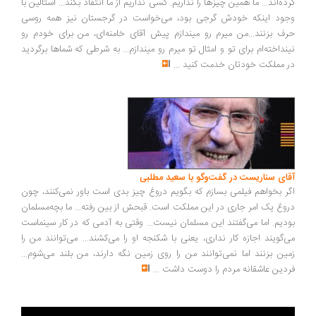
ده‌اند... ما همین چیزها را نداریم. کسی نداریم از ما انتقاد بکند... استالین با
ود اینکه خودش گرجی بود، می‌خواست در گرجستان نیز همه روسی
ف بزنند...من میرم رو میندازم پیش آقای خامنه‌ای، من برای خودم رو
نداخته‌ام برای تو و امثال تو میرم رو میندازم... به شرطی که شماها برگردید
 مملکت خودتان خدمت کنید
...
ای سناریست در گفت‌وگو با سعید مطلبی
ر بخواهم فیلمی بسازم که بگویم دروغ چیز بدی است باور نمی‌کنند، چون
وغ یک امر جاری در این مملکت است. قبحش از بین رفته... ما بچه‌مسلمان
دیم. اما می‌گفتند این مسلمان نیست... وقتی به آدمی که در کار سینماست
‌گویند اجازه کار نداری، یعنی با شکنجه او را می‌کشند... می‌توانند من را
ین بزنند اما نمی‌توانند من را روی زمین نگه دارند، من بلند می‌شوم...
دین عاشقانه مردم را دوست داشت
...