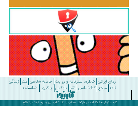
رمان ایرانی
خاطره، سفرنامه و روایت
جامعه شناسی
هنر
زندگی
نامه
مرجع
کتابشناسی
نقد
بایگانی
پیگیری
شناسنامه
کلیه حقوق محفوظ است و بازنشر مطالب با ذکر
کتاب نیوز
و درج لینک، بلامانع .