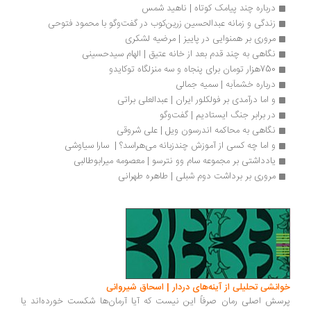
درباره چند پیامک کوتاه | ناهید شمس
زندگی و زمانه عبدالحسین زرین‌کوب در گفت‌وگو با محمود فتوحی
مروری بر همنوایی در پاییز | مرضیه لشکری
نگاهی به چند قدم بعد از خانه عتیق | الهام سیدحسینی
750هزار تومان برای پنجاه و سه منزلگاه توکایدو
درباره خشمآبه | سمیه جمالی
و اما درآمدی بر فولکلور ایران | عبدالعلی براتی
در برابر جنگ ایستادیم | گفت‌وگو
نگاهی به محاکمه اندرسون ‌ویل | علی شروقی
و اما چه کسی از آموزش چندزبانه می‌هراسد؟ |  سارا سیاوشی
یادداشتی بر مجموعه سام وو نترسو | معصومه میرابوطالبی
مروری بر برداشت دوم شبلی | طاهره طهرانی
انشی تحلیلی از آینه‌های دردار | اسحاق شیروانی
سش اصلی رمان صرفاً این نیست که آیا آرمان‌ها شکست خورده‌اند یا