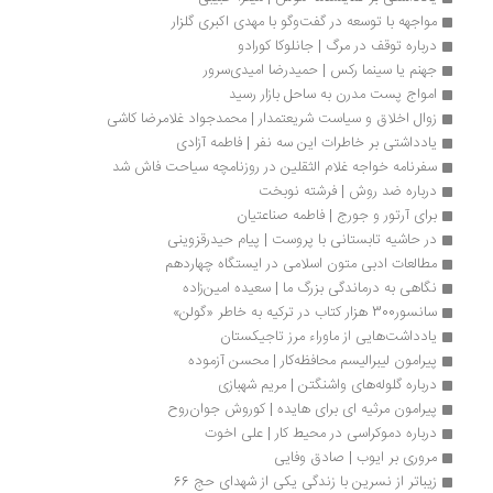
مواجهه با توسعه در گفت‌وگو با مهدی اکبری گلزار
درباره توقف در مرگ | جانلوکا کورادو
جهنم یا سینما رکس | حمیدرضا امیدی‌سرور
امواج پست مدرن به ساحل بازار رسید
زوال اخلاق و سیاست شریعتمدار | محمدجواد غلامرضا کاشی
یادداشتی بر خاطرات این سه نفر | فاطمه آزادی
سفرنامه خواجه غلام الثقلین در روزنامچه سیاحت فاش شد
درباره ضد روش | فرشته نوبخت
برای آرتور و جورج | فاطمه صناعتیان
در حاشیه تابستانی با پروست | پیام حیدرقزوینی
مطالعات ادبی متون اسلامی در ایستگاه چهاردهم
نگاهی به درماندگی بزرگ ما | سعیده امین‌زاده
سانسور300 هزار کتاب در ترکیه به خاطر «گولن»
یادداشت‌هایی از ماوراء‌ مرز تاجیکستان
پیرامون لیبرالیسم محافظه‌کار | محسن آزموده
درباره گلوله‌های واشنگتن | مریم شهبازی
پیرامون مرثیه ­ای برای هایده | کوروش جوان‌روح
درباره دموکراسی در محیط کار | علی اخوت
مروری بر ایوب | صادق وفایی
زیباتر از نسرین با زندگی یکی از شهدای حج 66