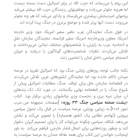
ن پیام را می‌رساند که حزب الله در برابر اسرائیل دست بسته نیست
ا هرچه جلوتر می‌رفت و موفقیتهای رزمندگان حزب الله بیشتر می‌شد
امهای امیدبخش بیشتری می‌فرستاد و یادآور می‌شد که هر چه جلوتر
‌روند دست آنها پرتر شده و موضع برتری در جنگ پیدا کرده اند.
 طول جنگ نمایندگان غرب نظیر سفیر آمریکا، خود وزیر خارجه
ریکا، معاون وزیرخارجه آمریکا، سفیر فرانسه، نمایندگان سازمان ملل
اتحادیه عرب به رایزنی با شخصیتهای مختلف لبنانی می‌پرداختند و
اش می‌کردند نظرات شخصیت‌های گوناگون را دریابند و میزان
سجام سیاسی داخل لبنان را تخمین زنند.
ته جالب توجه روزهای پایانی جنگ بود که اسرائیل تقریبا در عرصه
دان ناکام مانده بود اما نمایندگان کشورهای غربی تلاش می‌کردند
 قطعنامه سازمان ملل برای توقف جنگ مطالبات اسرائیل پیش از
وع جنگ را در قطعنامه نهایی بگنجانند. در مورد تک تک بندهای
 میان نبیه بری و نخست وزیر چالشهای زیادی برقرار بود. کتاب
شت صحنه سیاسی جنگ ۳۳ روزه
» [صفحات مجهوله من حرب
تموز ۲۰۰۶] به زیبایی پویایی عرصه سیاست در قبال یک تحول سیاسی
رونی (تهاجم نظامی یک کشور همسایه) را تصویر می‌کند و نشان
‌دهد شکاف سیاسی چگونه می‌تواند کار را برای تصمیم گیران دشوار
د و چطور روزنه‌هایی برای اعمال فشار خارجی فراهم می‌کند. به باور
نجانب خواندن این کتاب برای همه علاقه مندان به عرصه سیاست به