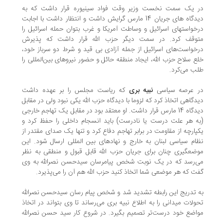
 یک سمت نخست وزیر وقت فواد سینیوره قرار داشت که به
دیدگاه های جریان 14 مارس گرایش داشت و انتظار داشت با اجابت
خواستهای اسرائیل و وساطت آمریکا و غرب بتوان حمله اسرائیل را
وقف کرد. در سمت دیگر حزب الله قرار داشت که پذیرش
خواست‌های اسرائیل از جمله آزادی بی قید و شرط دو سرباز خود،
ع سلاح حزب الله، ایجاد منطقه حائل و حضور نیروهای بین‏‌المللی را
ب می‏‌کرد.
 عرصه سیاسی
نبیه بری
که ریاست مجلس را بر عهده داشت
دگاهی اتخاذ کرد که لزوما با دیدگاه حزب الله یکی نبود ولی در مقابل
دیدگاه 14 مارس قرار داشت. او معتقد بود در مقابل یک تهاجم خارجی
ه هر علت درست یا نادرست) باید انسجام داخلی را حفظ کرد و
پارچه از مقاومت در برابر تهاجم دفاع کرد و تنها یک صدای مقتدر از
ام سیاسی لبنان به خارج و نهادهای بین المللی ارسال شود. این
ضع‏گیری چنان برای جریان حزب الله قابل قبول و منطقی به نظر
‌‏رسد که در یک نوبت شخص پیام‏رسان سیدحسن نصرالله به وی
ت که هر موضعی شما اتخاذ کنید حزب الله هم آن را می‌‏پذیرد.
 تدریج این رابطه تشدید شد و شخص پیام رسان سید‌حسن نصرالله
ولات میدانی را به اطلاع نبیه بری می‌‏رساند تا وی بتواند در اتخاذ
اضع خود درست‏‌تر تصمیم بگیرد. در شروع کار سید حسن نصرالله