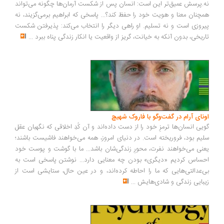
.پرسش عمیق‌تر این است: انسان پس از شکست آرمان‌ها چگونه می‌تواند
چنان معنا و هویت خود را حفظ کند؟... پاسخی که ابراهیم برمی‌گزیند، نه
روزی است و نه تسلیم. او راهی دیگر را انتخاب می‌کند: پذیرفتن شکست
ریخی، بدون آنکه به خیانت، گریز از واقعیت یا انکار زندگی پناه ببرد
...
ونای آرام در گفت‌وگو با فاروک شهیچ
یی انسان‌ها ترمزِ خود را از دست داده‌اند و آن کُدِ اخلاقی که نگهبان عقل
یم بود، فروریخته است. در دنیای امروز، همه می‌خواهند فاشیست باشند؛
نی می‌خواهند نفرت، محورِ زندگی‌شان باشد... ما با گوشت و پوست خود
ساس کردیم «دیگری» بودن چه معنایی دارد... نوشتن پاسخی است به
‌عدالتی‌هایی که ما را احاطه کرده‌اند، و در عین حال، ستایشی است از
بایی زندگی و شادی‌هایش
...