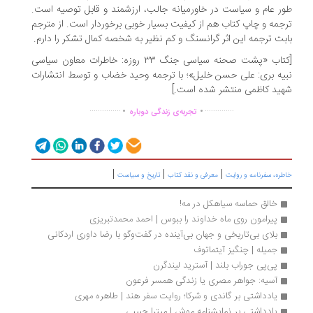
ر عام و سیاست در خاورمیانه جالب، ارزشمند و قابل توصیه است.
جمه و چاپ کتاب هم از کیفیت بسیار خوبی برخوردار است. از مترجم
بت ترجمه این اثر گرانسنگ و کم نظیر به شخصه کمال تشکر را دارم.
[کتاب «پشت صحنه سیاسی جنگ ۳۳ روزه: خاطرات معاون سیاسی
یه بری: علی حسن خلیل»؛ با ترجمه وحید خضاب و توسط انتشارات
ید کاظمی منتشر شده است.]
.
.
...............
..............
تجربه‌ی زندگی دوباره
|
|
|
ره، سفرنامه‌ و روایت
معرفی و نقد کتاب
تاریخ و سیاست
خالق حماسه سیاهکل در مه!
پیرامون روی ماه خداوند را ببوس | احمد محمدتبریزی
بلای بی‌تاریخی و جهان بی‌آینده در گفت‌وگو با رضا داوری اردکانی
جمیله | چنگیز آیتماتوف
پی‌پی جوراب بلند | آسترید لیندگرن
آسیه: جواهر مصری یا زندگی همسر فرعون
یادداشتی بر گاندی و شرکا؛ روایت سفر هند | طاهره مهری
یادداشتی بر نمایشنامه موش | میترا حبیبی