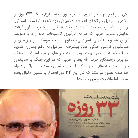
یکی از وقایع مهم در تاریخ معاصر خاورمیانه، وقوع جنگ 33 روزه و
کامی اسرائیل در تحقق اهداف اعلامی‏اش بود که به شکست اسرائیل
 حزب الله ترجمه شد. آنچه در نگاه همگان مورد توجه قرار گرفت
ایش قدرت حزب الله در به کارگیری تسلیحات ضد زره و متوقف
دن هجوم تانکهای اسرائیلی، تداوم شلیک موشک از زیرزمین و
ف‏گیری کشتی جنگی فوق پیشرفته اسرائیل به رغم بمباران شدید
اطق شیعه نشین بیروت بود. تلفات نیروهای رزمی اسرائیل دستکم
 برابر رزمندگان حزب الله بود و حزب الله در این جنگ با سربلندی
رون آمد. بله وقتی آخر جنگ با عقب نشینی خفت بار اسرائیل همراه
شد همه تصور می‌کنند که کل این 33 روز اوضاع بر همین منوال بوده
ت. اما واقعیت چنین نیست!