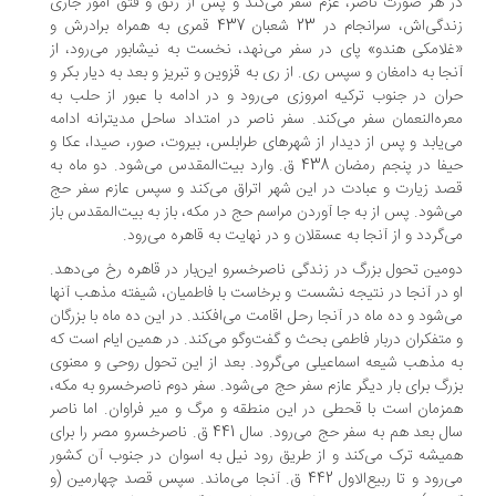
 هر صورت ناصر، عزم سفر می‌کند و پس از رتق و فتق امور جاری
زندگی‌اش، سرانجام در 23 شعبان 437 قمری به همراه برادرش و
لامکی هندو» پای در سفر می‌نهد، نخست به نیشابور می‌رود، از
جا به دامغان و سپس ری. از ری به قزوین و تبریز و بعد به دیار بکر و
ان در جنوب ترکیه امروزی می‌رود و در ادامه با عبور از حلب به
ره‌النعمان سفر می‌کند. سفر ناصر در امتداد ساحل مدیترانه ادامه
‌یابد و پس از دیدار از شهرهای طرابلس، بیروت، صور، صیدا، عکا و
حیفا در پنجم رمضان 438 ق. وارد بیت‌المقدس می‌شود. دو ماه به
د زیارت و عبادت در این شهر اتراق می‌کند و سپس عازم سفر حج
می‌شود. پس از به جا آوردن مراسم حج در مکه، باز به بیت‎‌المقدس باز
‌گردد و از آنجا به عسقلان و در نهایت به قاهره می‌رود.
مین تحول بزرگ در زندگی ناصرخسرو این‌بار در قاهره رخ می‌دهد.
 در آنجا در نتیجه نشست و برخاست با فاطمیان، شیفته مذهب آنها
‌شود و ده ماه در آنجا رحل اقامت می‌افکند. در این ده ماه با بزرگان
متفکران دربار فاطمی بحث و گفت‌وگو می‌کند. در همین ایام است که
 مذهب شیعه اسماعیلی می‌‌گرود. بعد از این تحول روحی و معنوی
رگ برای بار دیگر عازم سفر حج می‌شود. سفر دوم ناصرخسرو به مکه،
زمان است با قحطی در این منطقه و مرگ و میر فراوان. اما ناصر
سال بعد هم به سفر حج می‌رود. سال 441 ق. ناصرخسرو مصر را برای
یشه ترک می‌کند و از طریق رود نیل به اسوان در جنوب آن کشور
می‌رود و تا ربیع‌الاول 442 ق. آنجا می‌ماند. سپس قصد چهارمین (و