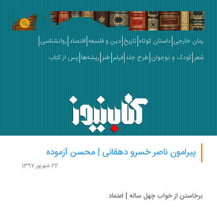
ان خارجی
داستان کوتاه
تاریخ
دین و فلسفه
اقتصاد
روانشناسی
ر
کودک و نوجوان
طرح جلد
فیلم
طنز
ریشه‌ها
پس از کتاب
پیرامون ناصر خسرو دهقانی | محسن آزموده
22 شهریور 1397
خاستن از خواب چهل ساله | اعتماد