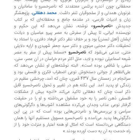
ادی از دولتمردان و کارگزاران غزنوی، به ایشان پیوست. البته
ققانی چون آندره برتلس معتقدند که ناصرخسرو با سامانیان و
نویان همدلی و از سلجوقیان تنفر داشت.
محمد دهقانی
، پژوهشگر
ان و ادبیات فارسی، در مقدمه جامع و محققانه‌ای که بر کتاب
دیدش «
ناصرخسرو
» نوشته، نشان می‌دهد که این حکیم و
یسنده ایرانی، تا پیش از سفرش به مصر پیرو عباسیان و دیانت
شان (اهل تسنن) بود و بر خلاف نظر دکتر فرهاد دفتری، با استناد به
قیقات دکتر مجتبی مینوی و دکتر سید جعفر شهیدی و ارایه دلایلی
تنی، مدعی می‌شود که
ناصرخسرو
«مسلما پیش از سفر به مصر
عه اسماعیلی نبوده و لابد، مثل اکثر مردم خراسان در آن عصر، سنی،
فی یا شافعی بوده است». البته نوشته‌های او نشان می‌دهد که
ی‌الظاهر از جوانی دستخوش نوعی اضطراب فکری و فلسفی بود و
سرانجام در زمستان سال 437 قمری، چنان که آمد، چرخشی عظیم در
دگی او پدید آمد. این نکته هم در تغییر و تحول ناصرخسرو قابل
ر است چنان که دهقانی تاکید می‌کند «آنچه بیش از مشکلات
سفی ذهن ناصر را به خود مشغول می‌داشته و او را در حقیقت
فتار نوعی عذاب وجدان می‌کرده مشاهده آشوب‌ها و دگرگونی‌های
اسی و بی‌رسمی‌ها و نامردمی‌هایی بوده است که در پی این
رگونی‌ها پدید می‌آمده و ناصرخسرو مسوول مستقیم آنها را همان
تگاهی می‌دانسته است که امثال او همه اعتبار و منزلت خود را از
ه خدمت به آن به دست آورده بودند.»