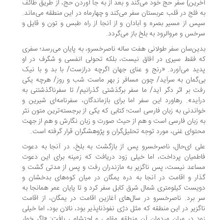
رین) سفر حج خود می‌کند و بعد از به جا آوردن حج، از طریق طائف
 فلج در قلب عربستان سفر می‌کند و چهارماه در این منطقه می‌ماند.
س از مسیر بصره و آبادان و از آنجا از راه طبس و تون و قایل و
خس و مروالرود به بلخ باز می‌گردد.
ین‌سان سفر طولانی هفت ساله‌ ناصرخسرو، به پایان می‌رسد؛ سفری
 فقط سیری در آفاق نیست، بلکه تحولی انفسی و شگرف در او
ید می‌آورد. «رنج و عنای جهان اگرچه درازست/ با بد و با نیک
‌گمان به سرآید/ چون مسافر ز بهر ماست شب و روز/ هرچه یکی
ت بر اثر دگر آید/ ما سفر برگذشتی گذرانیم/ تا سفرناگذشتنی به
آید». رهاورد این سفر اما برای بازماندگان، سفرنامه‌ای شیرین و
اندنی به زبان فارسی است؛ کتابی که یکی از برجسته‌ترین متون نثر
 زبان فارسی است و هم از حیث صورت و زبان نگارش و هم از جهت
توای غنی، مورد توجه تحلیل‌گران و پژوهشگران قرار گرفته است.
ی ‌ای‌حال، ناصرخسرو پس از بازگشت به بلخ، در آنجا به دعوت
طمیان پرداخت، اما خیلی زود دریافت که زمینه برای این دعوت
اعد نیست، پس ناگزیر به مازندران رفت و پس از مدتی گشت و
ار و اقامت در آنجا به دره یمگان در میان کوه‌های بدخشان و
یست کیلومتری شمال شرق کابل سفر کرد و تا پایان عمر همانجا به
 ‌برد. ناصرخسرو در سال‌های آغازین اقامت در یمگان، از اقامت
گزیر در این منطقه که مثل دژی نفوذناپذیر بود، نالان بود، اما خیلی
د در میان مردمان آن منطقه مقامی و احتشامی یافت: «اگر خوار