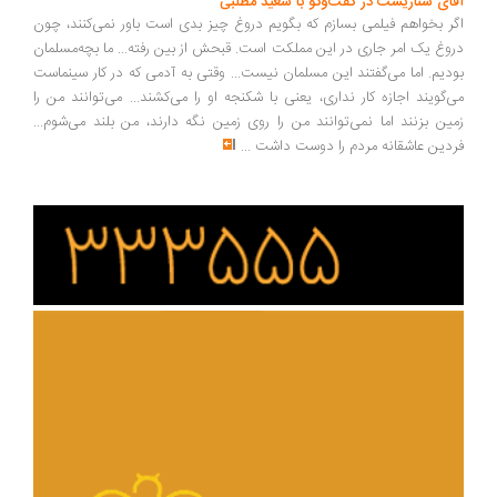
ای سناریست در گفت‌وگو با سعید مطلبی
ر بخواهم فیلمی بسازم که بگویم دروغ چیز بدی است باور نمی‌کنند، چون
وغ یک امر جاری در این مملکت است. قبحش از بین رفته... ما بچه‌مسلمان
دیم. اما می‌گفتند این مسلمان نیست... وقتی به آدمی که در کار سینماست
‌گویند اجازه کار نداری، یعنی با شکنجه او را می‌کشند... می‌توانند من را
ین بزنند اما نمی‌توانند من را روی زمین نگه دارند، من بلند می‌شوم...
دین عاشقانه مردم را دوست داشت
...