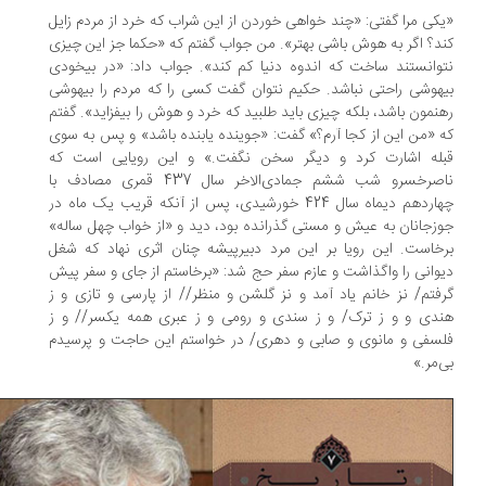
کی مرا گفتی: «چند خواهی خوردن از این شراب که خرد از مردم زایل
د؟ اگر به هوش باشی بهتر». من جواب گفتم که «حکما جز این چیزی
وانستند ساخت که اندوه دنیا کم کند». جواب داد: «در بیخودی
هوشی راحتی نباشد. حکیم نتوان گفت کسی را که مردم را بیهوشی
نمون باشد، بلکه چیزی باید طلبید که خرد و هوش را بیفزاید». گفتم
 «من این از کجا آرم؟» گفت: «جوینده یابنده باشد» و پس به سوی
بله اشارت کرد و دیگر سخن نگفت.» و این رویایی است که
ناصرخسرو شب ششم جمادی‌الاخر سال 437 قمری مصادف با
چهاردهم دیماه سال 424 خورشیدی، پس از آنکه قریب یک ماه در
زجانان به عیش و مستی گذرانده بود، دید و «از خواب چهل ساله»
خاست. این رویا بر این مرد دبیرپیشه چنان اثری نهاد که شغل
وانی را واگذاشت و عازم سفر حج شد: «برخاستم از جای و سفر پیش
فتم/ نز خانم یاد آمد و نز گلشن و منظر// از پارسی و تازی و ز
دی و و ز ترک/ و ز سندی و رومی و ز عبری همه یکسر// و ز
سفی و مانوی و صابی و دهری/ در خواستم این حاجت و پرسیدم
‌مر.»