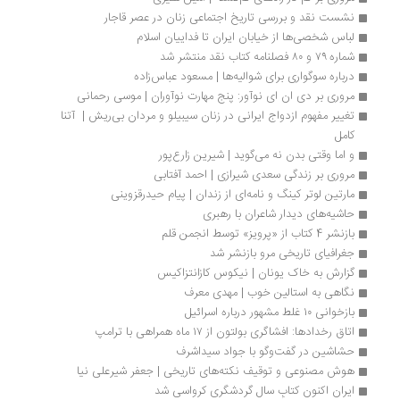
نشست نقد و بررسی تاریخ اجتماعی زنان در عصر قاجار
لباس شخصی‌ها از خیابان ایران تا فداییان اسلام
شماره ۷۹ و ۸۰ فصلنامه کتاب نقد منتشر شد
درباره سوگواری برای شوالیه‌ها | مسعود عباس‌زاده
مروری بر دی ان ای نوآور: پنج مهارت نوآوران | موسی رحمانی
تغییر مفهوم ازدواج ایرانی در زنان سیبیلو و مردان بی‌ریش |  آتنا 
کامل
و اما وقتی بدن نه می‌گوید | ‌شیرین زارع‌پور
مروری بر زندگی سعدی شیرازی | احمد آفتابی
مارتین لوتر کینگ و نامه‌ای از زندان | پیام حیدرقزوینی
حاشیه‌های دیدار شاعران با رهبری
بازنشر 4 کتاب از «پرویز» توسط انجمن قلم
جغرافیای تاریخی مرو بازنشر شد
گزارش به خاک یونان | نیکوس کازانتزاکیس
نگاهی به استالین خوب | مهدی معرف
بازخوانی ۱۰ غلط مشهور درباره اسرائیل
اتاق رخدادها: افشاگری بولتون از ۱۷ ماه همراهی با ترامپ
حشاشین در گفت‌وگو با جواد سیداشرف
هوش مصنوعی و توقیف نکته‌های تاریخی | جعفر شیرعلی نیا
ایران اکنون کتابِ سال گردشگری کرواسی شد