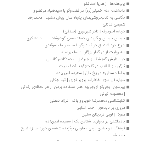
پابرهنه‌ها | زاهاریا استانکو
دانشنامه امام خمینی(ره) در گفت‌وگو با سیدضیاء مرتضوی
نگاهی به کتاب‌فروشی‌های پنجاه سال پیش مشهد | محمدرضا 
شفیعی کدکنی
درباره آبلوموف | نادر شهریوری (صدقی)
پاریس پاریس و گورهای دسته‌جمعی گوهرشاد | سعید تشکری
شرح درد اشتیاق در گفت‌وگو با محمدرضا ظفرقندی
سه روایت از در گذار روزگار | شيما بهره‌مند
در ستایش گنجشک و جبرئیل | محمدکاظم کاظمی
کارگران و انقلاب در گفت‌وگو با آصف بیات
و اما داستان‌های یخ داغ | سعیده امین‌زاده
درباره آن سوی خاطرات پرویز نوری | تینا جلالی
پیرامون ایچی‌گو ای‌چی‌یه: هنر استفاده‌‌ بردن از هر لحظه‌ی زندگی 
| معصومه کیانی
کتابشناسی محمدرضا خوبروی‌‏پاک | فرزاد نعمتی
مروری بر دیده‌ور | احمد آفتابی
معرکه | لویی فردینان سلین
یادداشتی بر مروارید اشتاین بک | سعیده امین‌زاده
فرهنگ دو جلدی عربی - فارسی برگزیده ششمین دوره جایزه شیخ 
حمد شد