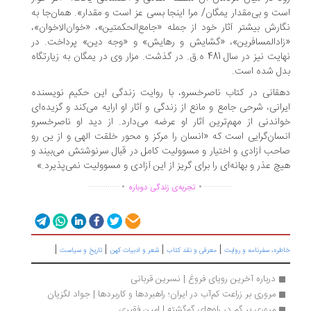
ت و بی‌مقدار یمگان/ مرا اینجا بسی عز است و مقدار». همان‌جا به
ارش بیشتر آثار خود از جمله «جامع‌الحکمتین»، «خوان‌الاخوان»،
ادالمسافرین»، «گشایش و رهایش» و «وجه دین» پرداخت. در
نهایت نیز در سال 481 ه.ق. در گذشت. مزار وی در یمگان به زیارتگاه
دل شده است.
قانی در کتاب ناصرخسرو، با روایت زندگی این حکیم نویسنده
رانی، شرحی جامع و مانع از زندگی و آثار او ارایه می‌کند و گزیده‌ای
اندنی از مهم‌ترین آثار او عرضه می‌دارد. از دید او ناصرخسرو
سان‌گرایی است که «انسان را مرکز و محور خلقت الهی و از ین رو
حب آزادی و اختیار و مسوولیت کامل در قبال سرنوشتش می‌بیند و
چ عذر و بهانه‌ای را برای گریز از این آزادی و مسوولیت نمی‌پذیرد.»
.
.
...............
..............
تجربه‌ی زندگی دوباره
|
|
|
|
طره، سفرنامه‌ و روایت
معرفی و نقد کتاب
شعر و ادبیات کهن
تاریخ و سیاست
درباره آخرین رویای فروغ | نسرین قربانی
مروری بر زراعت کم‌آب در ایران؛ راهبردها و کاربردها | جواد لگزیان
مروری بر گم در راه‌های گم‌گشته | امین فقیری