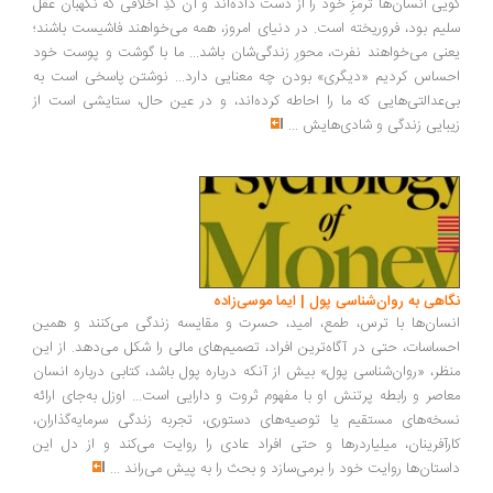
یی انسان‌ها ترمزِ خود را از دست داده‌اند و آن کُدِ اخلاقی که نگهبان عقل
یم بود، فروریخته است. در دنیای امروز، همه می‌خواهند فاشیست باشند؛
نی می‌خواهند نفرت، محورِ زندگی‌شان باشد... ما با گوشت و پوست خود
ساس کردیم «دیگری» بودن چه معنایی دارد... نوشتن پاسخی است به
‌عدالتی‌هایی که ما را احاطه کرده‌اند، و در عین حال، ستایشی است از
بایی زندگی و شادی‌هایش
...
اهی به روان‌شناسی پول | ایما موسی‌زاده
سان‌ها با ترس، طمع، امید، حسرت و مقایسه زندگی می‌کنند و همین
ساسات، حتی در آگاه‌ترین افراد، تصمیم‌های مالی را شکل می‌دهد. از این
ظر، «روان‌شناسی پول» بیش از آنکه درباره پول باشد، کتابی درباره انسان
اصر و رابطه پرتنش او با مفهوم ثروت و دارایی است... اوزل به‌جای ارائه
خه‌های مستقیم یا توصیه‌های دستوری، تجربه زندگی سرمایه‌گذاران،
رآفرینان، میلیاردرها و حتی افراد عادی را روایت می‌کند و از دل این
ستان‌ها روایت خود را برمی‌سازد و بحث را به پیش می‌راند
...