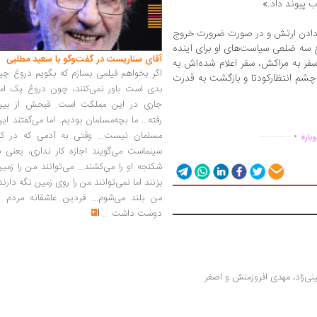
ب پیوند داد.»
 دادن ارتش و در صورت ضرورت خروج
 سه ضلعی سیاست‌های او برای آینده
آقای سناریست در گفت‌وگو با سعید مطلبی
ستان 1357 نیز به بهانه سفر به مراکش، سفر اعلام شده‌اش به
اگر بخواهم فیلمی بسازم که بگویم دروغ چی
 چشم انتظارکودتا و بازگشت به قدرت
بدی است باور نمی‌کنند، چون دروغ یک امر
جاری در این مملکت است. قبحش از بین
.
رفته... ما بچه‌مسلمان بودیم. اما می‌گفتند ای
مسلمان نیست... وقتی به آدمی که در کار
...............
باره
سینماست می‌گویند اجازه کار نداری، یعنی ب
شکنجه او را می‌کشند... می‌توانند من را زمی
بزنند اما نمی‌توانند من را روی زمین نگه دارند
من بلند می‌شوم... فردین عاشقانه مردم را
دوست داشت
...
هزارتوی سیاست در رمان ایرانی | محمود حسینی‌زاد، مهدی افروزمنش و اصغر 