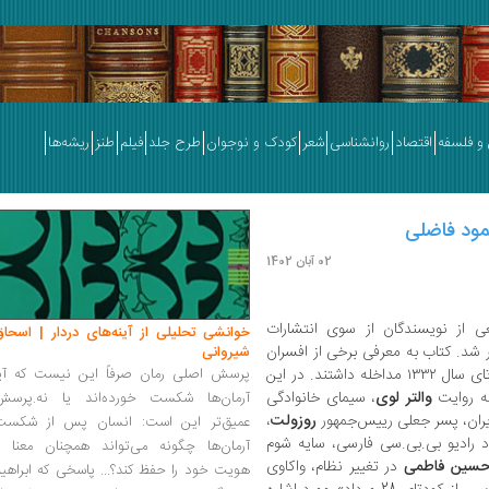
و فلسفه
اقتصاد
روانشناسی
شعر
کودک و نوجوان
طرح جلد
فیلم
طنز
ریشه‌ها
مود فاضلی
02 آبان 1402
 از نویسندگان از سوی انتشارات
خوانشی تحلیلی از آینه‌های دردار | اسحاق
د. کتاب به معرفی برخی از افسران
شیروانی
و عوامل این کودتا می‌پردازد که در جریان کودتای سال ۱۳۳۲ مداخله داشتند. در این
پرسش اصلی رمان صرفاً این نیست که آیا
ه روایت
والتر لوی
، سیمای خانوادگی
آرمان‌ها شکست خورده‌اند یا نه.پرسش
ایران، پسر جعلی رییس‌جمهور
روزولت
،
عمیق‌تر این است: انسان پس از شکست
د رادیو بی.بی.سی فارسی، سایه شوم
آرمان‌ها چگونه می‌تواند همچنان معنا و
سین فاطمی
در تغییر نظام، واکاوی
هویت خود را حفظ کند؟... پاسخی که ابراهی