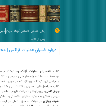
رمان خارجی
داستان کوتاه
تاریخ
دین 
پس از کتاب
درباره افسران عملیات آژاکس | مح
کتاب «
افسران عملیات آژاکس
» نوشته جمعی
موسسه مطالعات و پژوهش‌های سیاسی منتشر ش
کتاب سرفصل‌هایی همچون «نفت ملی شده ب
جرج کندی
، ریپورترها و تحولات تاریخ معاصر 
بررسی نقش و کارکرد مافیای اقتصادی، عملکر
اشرف پهلوی
بر دولت مصدق، تاملی بر ایده
ح