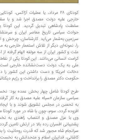
خارجی علیه دولت مصدق اجرا شد و با سق
سلطنت پادشاهی تبدیل گردید. این کودتا یک
حوادث سیاسی تاریخ معاصر ایران و سرمنشا 
سرزمین به‌شمار می‌آید. کارشناسان، چرخش و ا
را، نمونه‌ای دیگر از تلاش استعمار خارجی به 
ملت و کشور ایران از سه مولفه الهام گرفته از آ
کرامت انسانی می‌دانند. این کودتا یکی از نق
ملی به یک دولت دست‌نشانده خارجی است. به
دخالت امریکا و دست داشتن این کشور را در 
حکومت دکتر مصدق را برانداخت و رژیم دیکتاتور
طرح کودتا شامل چهار بخش عمده بود: نخست،
سیاسی سازمان «سیا» علیه مصدق به کار گرفت
به تحصن در مجلس تشویق شوند و با ایجاد
افزوده گردد، سوم، چون با شاه در مورد کودت
وی با عزل مصدق و انتصاب زاهدی به نخ
سرانجام شاه مجبور شد که قدرت روحانیت را به
کاشانی، فداییان اسلام و متحدانش به نخست