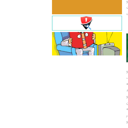
و
ت
ت
و
و
ر