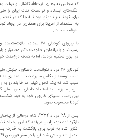
که مجلس به رهبری آیت‌الله کاشانی و دولت ب
انگلستان ایستاد و توانست نفت ایران را ملی 
برای کودتا نیز ناموفق بود تا آنجا که در تعطیل
به استمداد از امریکا برای همکاری در ایجاد کودت
متوقف ساخت.
با پیروزی کودتای ۲۸ مرداد، ا
رسیدند و با براندازی حکومت دکتر مصدق و با
در ایران تحکیم کردند، اما به هدف درازمدت خو
کودتای ۲۸ مرداد نتوانست دستاورد جنبش 
سبب شد که یک تحول کیفی در فرآیند رو به رش
این‌بار مبارزه علیه استبداد داخلی محور اصلی گ
بین رفت، استیلای خارجی خود به خود شکسته شد
کودتا محسوب نمود.
پس از 28 مرداد 1332، شاه درحالی
بازگردانده بود، پایین می‌آمد که این رخداد تا
اتکای شاه به غرب برای بازگشت به قدرت پس ا