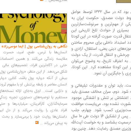
شادی‌هایش
...
کودتای ۲۸ مرداد، یا عملیات آژاکس، کودتایی بود که در سال ۱۳۳۲ توسط عوامل
وط دولت مصدق، حکومت ایران به
ی از مهم‌ترین و سرنوشت‌ساز‌ترین
بسیاری از حوادث تلخ تاریخی این
نتقال قدرت صورت گرفته در این کودتا
مدد استبداد داخلی برای محروم ساختن
نگاهی به روان‌شناسی پول | ایما موسی‌زاده
موزه‌های دینی یعنی، استقلال، آزادی و
انسان‌ها با ترس، طمع، امید، حسرت و
اط چرخش و انتقال قدرت، از یک دولت
مقایسه زندگی می‌کنند و همین احساسات،
 اعتراف تاریخ، به وضوح می‌توان
حتی در آگاه‌ترین افراد، تصمیم‌های مالی ر
این کودتا مشاهده کرد. این کودتا،
شکل می‌دهد. از این منظر، «روان‌شناسی پول
ی را جایگزین آن نمود.
بیش از آنکه درباره پول باشد، کتابی دربار
انسان معاصر و رابطه پرتنش او با مفهوم ثرو
 باید توان و مقدورات تبلیغاتی و
و دارایی است... اوزل به‌جای ارائه نسخه‌ها
ه شود. دوم، سران مخالف مصدق باید
مستقیم یا توصیه‌های دستوری، تجربه زندگی
 اغتشاش بر تنش و آشفتگی موجود
ا مشورت نشده بود، می‌بایست موافقت
سرمایه‌گذاران، کارآفرینان، میلیاردرها و حت
ست‌وزیری کسب شود. چهارم، جلب
افراد عادی را روایت می‌کند و از دل این
پشتیبانی افسران رده بالا در ارتش تامین گردد. پس از تشکیل 16 دولت طی 10 سال
داستان‌ها روایت خود را برمی‌سازد و بحث ر
‌رسمیت بشناسد و به خواست آیت‌الله
به پیش می‌راند
...
‌وزیری مصدق رضایت دهد. چنین بود