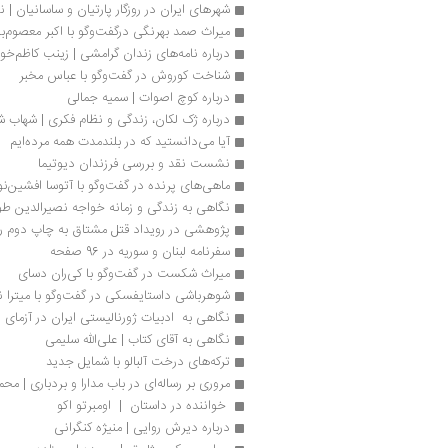
شهرهای ایران در روزگار پارتیان و ساسانیان | نی
میراث صمد بهرنگی درگفت‌وگو با اکبر معصوم‌ب
درباره نامه‌های زندان گرامشی | زینب کاظم‌خواه
شناخت کوروش در گفت‌وگو با عباس مخبر
درباره کوچ اصوات | سمیه جمالی
درباره ژک لکان، زندگی و نظام فکری | شهاب 
آیا می‌دانستید که در بلندمدت همه مرده‌ایم
نشست نقد و بررسی فرزندان دیوتیما
ماهی‌های پرنده در گفت‌وگو با آتوسا افشین‌نو
نگاهی به زندگی و زمانه خواجه نصیرالدین طو
پژوهشی در رویداد قتل مشتاق به چاپ دوم ر
سفرنامه لبنان و سوریه در 96 صفحه
میراث شكست در گفت‌وگو با کی‌ران دسای
شوهرباشی داستایفسکی در گفت‌وگو با میترا ن
نگاهی به  ادبیات ژورنالیستی ایران در آزمای 175
نگاهی به آقای کتاب | علی‌الله سلیمی
ترکه‌های درخت آلبالو با شمایل جدید
مروری بر رساله‌ای در باب مدارا و بردباری | مح
 خواننده در داستان  |  اومبرتو اکو 
درباره دیرش روایی | منیژه کنگرانی