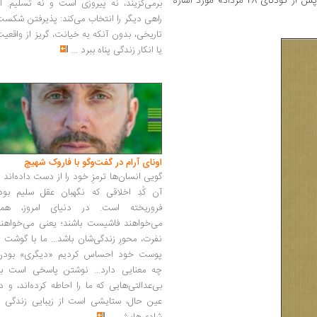
، حزب توده پس از کودتای 28 مرداد» مورد اشاره
برمی‌گزیند، نه پیروزی است و نه تسلیم. ا
راهی دیگر را انتخاب می‌کند: پذیرفتن شکس
تاریخی، بدون آنکه به خیانت، گریز از واقعی
یا انکار زندگی پناه ببرد
...
اونای آرام در گفت‌وگو با فاروک شهیچ‭
گویی انسان‌ها ترمزِ خود را از دست داده‌اند 
آن کُدِ اخلاقی که نگهبان عقل سلیم بود،
فروریخته است. در دنیای امروز، همه
می‌خواهند فاشیست باشند؛ یعنی می‌خواهند
نفرت، محورِ زندگی‌شان باشد... ما با گوشت 
پوست خود احساس کردیم «دیگری» بودن
چه معنایی دارد... نوشتن پاسخی است به
بی‌عدالتی‌هایی که ما را احاطه کرده‌اند، و د
عین حال، ستایشی است از زیبایی زندگی و