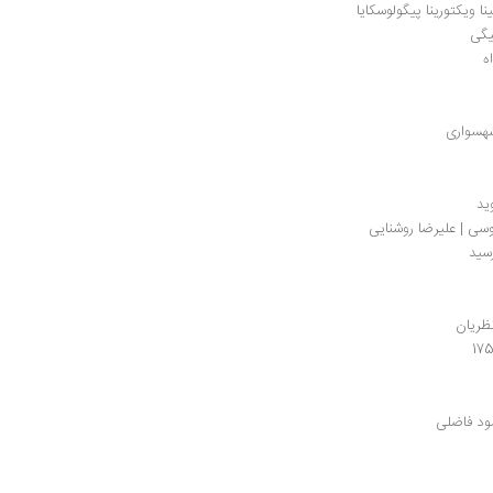
نا ویکتورینا پیگولوسکایا
یگی
 
شهسواری
ید
سی | علیرضا روشنایی
سید
ظریان
مود فاضلی