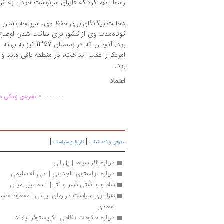
رسما اعلام کرد که «ایران سرنوشت خود را به غر
دخالت بیگانگان برای حفظ وی، سرپنجه نشان
کوتاه‌مدت وی از کشور برای ساکت شدن اوضاع
بود. آنچنان که در زم
امریکا را عقب انداخت، در منطقه باقی ماند و
بود.
اعتماد
.
..............
تجربه‌ی زندگی دو
|
|
معرفی و نقد کتاب
تاریخ و سیاست
درباره زائر سینما | پل الی
درباره تولستوی تاجدینی | علی‌الله سلیمی
شاملو و آشتی شعر و نثر |  اسماعیل امینی
احمدی
درباره حكومت نظامی | کریستوفر لیلاند