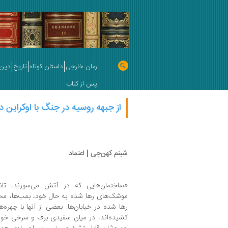
رمان خارجی
داستان کوتاه
تاریخ
دین 
پس از کتاب
از جبهه روسیه در جنگ با اوکراین در
شبنم کهن‌چی | اعتماد
«ساختمان‌هایی که در آتش می‌سوزند، تا
موشک‌های رها شده به حال خود، بمب‌ها، مح
رها شده در خیابان‌ها. بعضی از آنها با چهره‌
کشیده‌اند، در میان سفیدی برف و سرخی خون‌