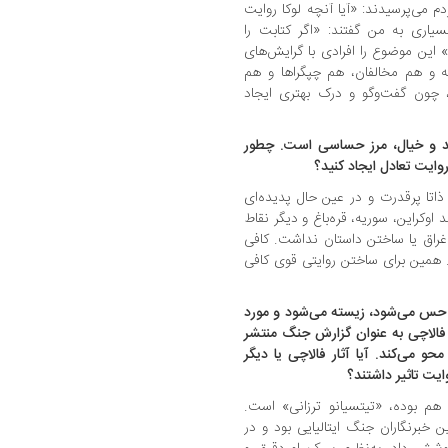
می‌پرسیدند: «آیا آنچه لوکا روایت
یاری به من گفتند: «اگر کتابت را
 این موضوع را افرادی با گرایش‌های
 و هم مخالفان، هم چپگراها و هم
 چون گفت‌وگو و درک بهتری ایجاد
ند و خیال، مرز حساسی است. چطور
وایت تعادل ایجاد کنید؟
اتا پرقدرت و در عین حال پدیده‌ای
کراین، سوریه، قره‌باغ و دیگر نقاط
 اغراق یا ساختن داستان نداشت. کافی
 همین برای ساختن روایتی قوی کافی
 حس می‌شود، زیسته می‌شود و مورد
ا فالاچی به عنوان گزارش جنگ منتشر
حو می‌کند. آیا آثار فالاچی یا دیگر
یت تاثیر داشتند؟
هم بوده، «تیتسیانو ترزانی» است.
ن خبرنگاران جنگ ایتالیایی بود و در