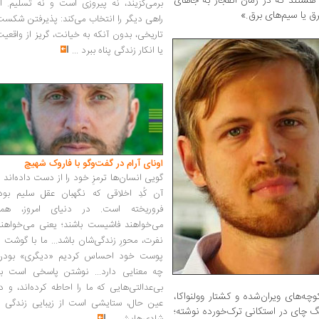
تند که در زمان انفجار به جاهای
برمی‌گزیند، نه پیروزی است و نه تسلیم. ا
رق یا سیم‌های برق.»
راهی دیگر را انتخاب می‌کند: پذیرفتن شکس
تاریخی، بدون آنکه به خیانت، گریز از واقعی
یا انکار زندگی پناه ببرد
...
اونای آرام در گفت‌وگو با فاروک شهیچ‭
گویی انسان‌ها ترمزِ خود را از دست داده‌اند 
آن کُدِ اخلاقی که نگهبان عقل سلیم بود،
فروریخته است. در دنیای امروز، همه
می‌خواهند فاشیست باشند؛ یعنی می‌خواهند
نفرت، محورِ زندگی‌شان باشد... ما با گوشت 
پوست خود احساس کردیم «دیگری» بودن
چه معنایی دارد... نوشتن پاسخی است به
بی‌عدالتی‌هایی که ما را احاطه کرده‌اند، و د
وچه‌های ویران‌شده‌ و کشتار وولنواکا،
عین حال، ستایشی است از زیبایی زندگی و
گ چای در استکانی ترک‌خورده نوشته؛