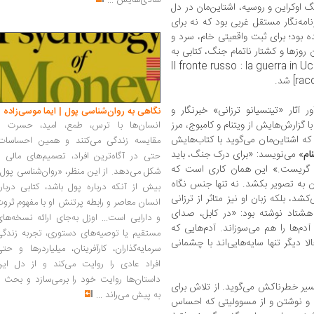
شادی‌هایش
...
l]. هنگام جنگ اوکراین و روسیه، اشتاین‌مان در دل
امه‌نگار مستقل غربی بود که نه برای
ه بود؛ برای ثبت واقعیتی خام، سرد و
روزها و کشتار ناتمام جنگ، کتابی به
» [Il fronte russo : la guerra in U
 شد.
 آثار «تیتسیانو ترزانی» خبرنگار و
نگاهی به روان‌شناسی پول | ایما موسی‌زاده
 گزارش‌هایش از ویتنام و کامبوج، مرز
انسان‌ها با ترس، طمع، امید، حسرت و
که اشتاین‌مان می‌گوید با کتاب‌هایش
مقایسه زندگی می‌کنند و همین احساسات،
ام
» می‌نویسد: «برای درک جنگ، باید
حتی در آگاه‌ترین افراد، تصمیم‌های مالی ر
 گریست.» این همان کاری است که
شکل می‌دهد. از این منظر، «روان‌شناسی پول
ون به تصویر بکشد. نه تنها جنس نگاه
بیش از آنکه درباره پول باشد، کتابی دربار
د، بلکه زبان او نیز متاثر از ترزانی
انسان معاصر و رابطه پرتنش او با مفهوم ثرو
 هشتاد نوشته بود: «در کابل، صدای
و دارایی است... اوزل به‌جای ارائه نسخه‌ها
دم‌ها را هم می‌سوزاند. آدم‌هایی که
مستقیم یا توصیه‌های دستوری، تجربه زندگی
 دیگر تنها سایه‌هایی‌اند با چشمانی
سرمایه‌گذاران، کارآفرینان، میلیاردرها و حت
افراد عادی را روایت می‌کند و از دل این
داستان‌ها روایت خود را برمی‌سازد و بحث ر
مسیر خطرناکش می‌گوید. از تلاش برای
به پیش می‌راند
...
 و نوشتن و از مسوولیتی که احساس