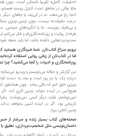
«حقیقت کامل» تقریبا ناممکن است، چون همیش
مثلا وقتی در مناطق تحت کنترل روسیه هستم، 
آنجا رخ می‌دهد، نه در کی‌یف یا جاهای دیگر.
درصد حقیقت» نیست، چون چنین چیزی ممک
و بی‌طرف بنویسد، نه با انگیزه‌های سیاسی. من 
طرفدار روایت و روزنامه‌نگاری‌ام و فکر می‌کنم 
محدودیت‌هایی داشته باشد، اما باید حفظ شود.
برویم سراغ کتاب‌تان. شما خبرنگاری هستید ک
اما در کتاب‌تان از زبانی روایی استفاده کرده‌ای
روزنامه‌نگاری و ادبیات را کجا می‌کشید؟ چرا تص
من گزارش و مقاله می‌نویسم و ویدیو می‌سازم؛
درباره‌ یک یا دو روز است و بعد به دست فر
چیزی خلق کنم که باقی بماند. چون همانطور که
هیچ‌کس در آینده نتواند چنین کاری کند. اگر
نمی‌نوشتم، شاید دیگر کسی نمی‌نوشت. بنابرا
تاریخی بود. اگر در آینده کسی بخواهد بدان
چنین کتابی برود.
صحنه‌های کتاب بسیار زنده و سرشار از حس‌آم
داستان‌نویسی مثل شخصیت‌پردازی، تعلیق یا 
نه فکر نمی‌کنم این اتفاق آگاهانه بوده باشد