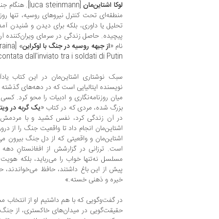
لوکا اشتاین‌مان
[uca steinmann
منطقه‌ای تحت کنترل نیروهای روسیه، تنها روزن
تحلیل یا داوری، بلکه برای دیدن و شنیدن آمد
پیچیده. حاصل زندگی در سرمای ویران‌کننده آن 
نام «
از جبهه روسیه در جنگ با اوکراین
craina
raccontata dall'inviato tra i soldati di Putin]
سبک نوشتاری اشتاین‌مان در این کتاب یادآور
نویسنده ایتالیایی است که در دهه‌های گذشته با
میان روزنامه‌نگاری و ادبیات را محو کرد. کسی 
بزرگ شده، مردی که در کتاب «
یک گربه در ویتن
در آن زندگی کرد، نفس کشید و با مردمش
اشتاین‌مان انجام داد تا واقعیت جنگ را از در
اشتاین‌مان و واقعیتی که از دل جنگ بیرون می‌کش
است. ترزانی در گزارشش از افغانستانِ دهه‌
مسلسل نه‌تنها خواب را می‌رباید، بلکه هویت آ
پیش از این باغ داشتند، حافظ می‌خواندند، حالا
خیره و ذهنی خسته.»
در گفت‌وگویی که با هم داشتیم او از انتخاب 
حقیقت‌گویی در میدان‌های خاکستری، از جنگ