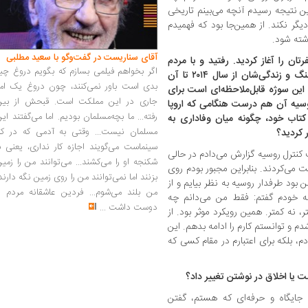
ین نتیجه رسیدم آنچه می‌بینم تاریخی
گر نکند. از همین‌جا بود که فهمیدم
شته شود.
آقای سناریست در گفت‌وگو با سعید مطلبی
ن را آغاز کردید. رفتید و با مردم
اگر بخواهم فیلمی بسازم که بگویم دروغ چی
محلی گفت‌وگو کردید، نظرات آنها را درباره جنگ و زندگی‌شان از سال ۲۰۱۴ تا آن
بدی است باور نمی‌کنند، چون دروغ یک امر
این سوژه قابل‌ملاحظه‌ای است برای
جاری در این مملکت است. قبحش از بین
روسیه آن هم درست هنگامی که اروپا
رفته... ما بچه‌مسلمان بودیم. اما می‌گفتند ای
 کتاب خود، چگونه میان وفاداری به
مسلمان نیست... وقتی به آدمی که در کار
 کردید؟
سینماست می‌گویند اجازه کار نداری، یعنی ب
نترل روسیه گزارش می‌دادم در حالی
شکنجه او را می‌کشند... می‌توانند من را زمی
ایت می‌کردند. بنابراین مجبور بودم روی
بزنند اما نمی‌توانند من را روی زمین نگه دارند
 بود طرفدار روسیه به نظر بیایم و از
من بلند می‌شوم... فردین عاشقانه مردم را
ه خودم گفتم: فقط من می‌دانم چه
دوست داشت
...
، نه کمتر. همین رویکرد موثر بود. از
 و توانستم کارم را ادامه بدهم. این
، بلکه برای اعتبارم در مقام کسی که
قت یا اخلاق در نوشتن تغییر داد؟
جایگاه و حرفه‌ای که هستم، گفتن