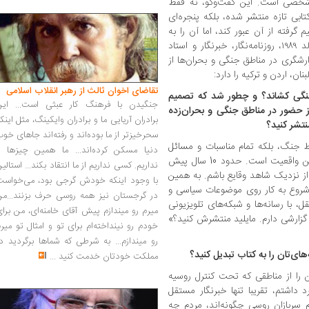
 شخصی است. این گفت‌وگو، نه فقط
ابی تازه منتشر شده، بلکه پنجره‌ای
فته از آن عبور کند، اما آن را به
حافظه‌ جمعی ما بسپارد. لوکا اشتاین‌مان متولد ۱۹۸۹، روزنامه‌نگار، خبرنگار و استاد
رشگری در مناطق جنگی و بحران‌ها از
ان، اردن و ترکیه را دارد:
تقاضای اخوان ثالث از رهبر انقلاب اسلامی
جنگی کشاند؟ و چطور شد که تصمیم
جنگیدن با فرهنگ کار عبثی است... این
از حضور در مناطق جنگی و بحران‌زده
برادران آریایی ما و برادران وایکینگ، مثل اینک
نتشر کنید؟
سحرخیزتر از ما بوده‌اند و رفته‌اند جاهای خو
قط جنگ، بلکه تمام مناسبات و مسائل
دنیا مسکن کرده‌اند... ما همین چیزها را
روابط جهانی. متاسفانه جنگ هم بخشی از این واقعیت است. حدود 10 سال پیش
نداریم. کسی نداریم از ما انتقاد بکند... استالی
ز نزدیک شاهد وقایع باشم. به همین
با وجود اینکه خودش گرجی بود، می‌خواست
 و شروع به کار روی موضوعات سیاسی و
در گرجستان نیز همه روسی حرف بزنند...من
، با رسانه‌ها و شبکه‌های تلویزیونی
میرم رو میندازم پیش آقای خامنه‌ای، من برا
گزارشی دارم. مایلید منتشرش کنید؟»
خودم رو نینداخته‌ام برای تو و امثال تو میر
رو میندازم... به شرطی که شماها برگردید د
های‌تان را به کتاب تبدیل کنید؟
مملکت خودتان خدمت کنید
...
ن را از مناطقی که تحت کنترل روسیه
داشتم، تقریبا تنها خبرنگار مستقل
سربازان روسی چگونه‌اند، مردم چه