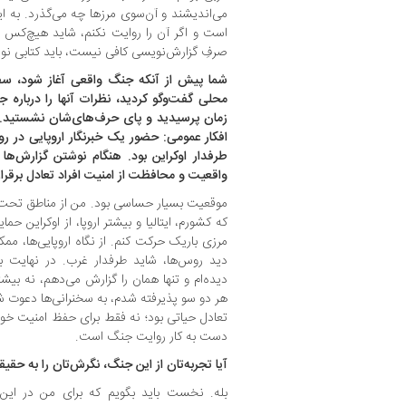
می‌اندیشند و آن‌سوی مرزها چه می‌گذرد. به ا
است و اگر آن را روایت نکنم، شاید هیچ‌کس دی
صرفِ گزارش‌نویسی کافی نیست، باید کتابی نو
شما پیش از آنکه جنگ واقعی آغاز شود، سفرتا
زمان پرسیدید و پای حرف‌ها‌ی‌شان نشستید. 
افکار عمومی: حضور یک خبرنگار اروپایی در 
طرفدار اوکراین بود. هنگام نوشتن گزارش‌ها
واقعیت و محافظت از امنیت افراد تعادل برقرار
موقعیت بسیار حساسی بود. من از مناطق تحت ک
‌که کشورم، ایتالیا و بیشتر اروپا، از اوکراین حم
مرزی باریک حرکت کنم. از نگاه اروپایی‌ها، ممکن
دید روس‌ها، شاید طرفدار غرب. در نهایت ب
دیده‌ام و تنها همان را گزارش می‌دهم، نه بیشتر
هر دو سو پذیرفته شدم، به سخنرانی‌ها دعوت شدم
تعادل حیاتی بود؛ نه فقط برای حفظ امنیت خودم
دست به کار روایت جنگ است.
آیا تجربه‌تان از این جنگ، نگرش‌تان را به حقی
بله. نخست باید بگویم که برای من در این 