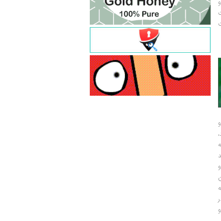
و
ت
ت
و
و
ر