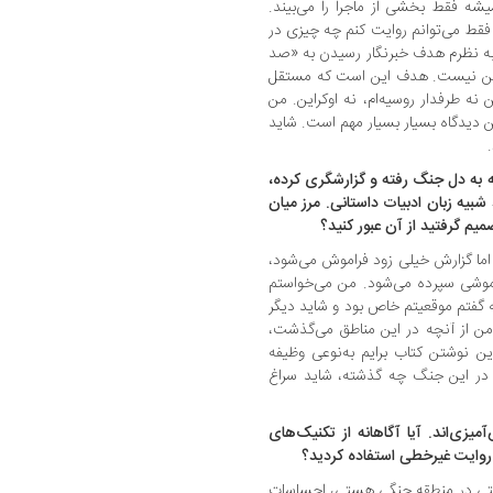
ه فقط بخشی از ماجرا را می‌بیند.
فقط می‌توانم روایت کنم چه چیزی در
 به نظرم هدف خبرنگار رسیدن به «صد
ن نیست. هدف این است که مستقل
نه طرفدار روسیه‌ام، نه اوکراین. من
این دیدگاه بسیار بسیار مهم است. شاید
ه به دل جنگ رفته و گزارشگری کرده،
د شبیه زبان ادبیات داستانی. مرز میان
میم گرفتید از آن عبور کنید؟
 اما گزارش خیلی زود فراموش می‌شود،
اموشی سپرده می‌شود. من می‌خواستم
 گفتم موقعیتم خاص بود و شاید دیگر
 من از آنچه در این مناطق می‌گذشت،
ین نوشتن کتاب برایم به‌نوعی وظیفه
د در این جنگ چه گذشته، شاید سراغ
یزی‌اند. آیا آگاهانه از تکنیک‌های
روایت غیرخطی استفاده کردید؟
. وقتی در منطقه جنگی هستی، احساسات