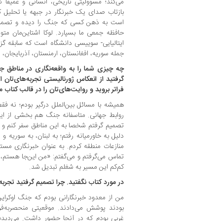
می‌کند؛ مسوولیتی تاریخی، انسانی و عمیقا
بازتاب صدای یک خبرنگار در جبهه یا تحلیل کت
است به ذهن کسی که جنگ را دیده و تصمیم گر
ایتالیایی- سوییسی دانشگاه است که سابقه گزا
جمله سوریه، افغانستان، ارمنستان، آذربایجان، لبن
چه چیزی شما را به واقعه‌نگاری در مناطق 
گرفتید از انعکاس ژورنالیستی تجربه‌های‌تان 
فراتر بروید و روایت‌های‌تان را در قالب کتاب م
همیشه با مسائل بین‌الملل درگیر بودم؛ نه ف
تصمیم گرفتم شخصا به این مناطق سفر کنم و ا
دلیل به خاورمیانه رفتم؛ به لبنان، به سوریه
منازعات منطقه کردم. به عنوان خبرنگاری مستقل
تماس می‌گرفتم و می‌گفتم: «من این‌جا هستم، 
کم‌کم این مسیر به شغلم تبدیل شد.
در مورد کتاب نگفتید. چرا تصمیم گرفتید تجربه‌
من از معدود خبرنگارانی بودم که جنگ اوکرای
بودند پوشش می‌دادند. موقعیتی منحصربه‌فرد 
غربی بودم که در آنجا حضور داشت. می‌دیدم 