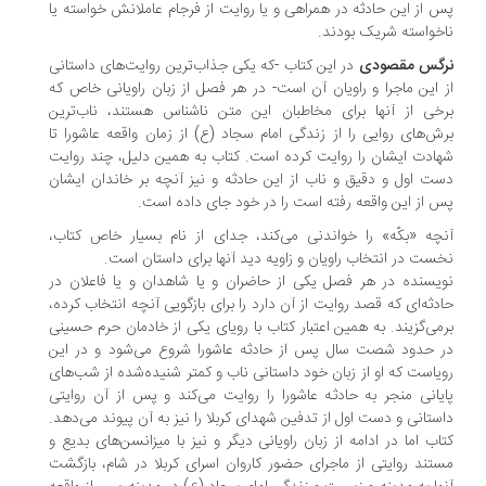
 از این حادثه در همراهی و یا روایت از فرجام عاملانش خواسته یا
خواسته شریک بودند.
گس مقصودی
در این کتاب -که یکی جذاب‌ترین روایت‌های داستانی
 این ماجرا و راویان آن است- در هر فصل از زبان راویانی خاص که
خی از آنها برای مخاطبان این متن ناشناس هستند، ناب‌ترین
ش‌های روایی را از زندگی امام سجاد (ع) از زمان واقعه عاشورا تا
ادت ایشان را روایت کرده است. کتاب به همین دلیل، چند روایت
ت اول و دقیق و ناب از این حادثه و نیز آنچه بر خاندان ایشان
 از این واقعه رفته است را در خود جای داده است.
چه «بکّه» را خواندنی می‌کند، جدای از نام بسیار خاص کتاب،
ست در انتخاب راویان و زاویه دید آنها برای داستان است.
یسنده در هر فصل یکی از حاضران و یا شاهدان و یا فاعلان در
دثه‌ای که قصد روایت از آن دارد را برای بازگویی آنچه انتخاب کرده،
می‌گزیند. به همین اعتبار کتاب با رویای یکی از خادمان حرم حسینی
 حدود شصت سال پس از حادثه عاشورا شروع می‌شود و در این
یاست که او از زبان خود داستانی ناب و کمتر شنیده‌شده از شب‌های
یانی منجر به حادثه عاشورا را روایت می‌کند و پس از آن روایتی
ستانی و دست اول از تدفین شهدای کربلا را نیز به آن پیوند می‌دهد.
اب اما در ادامه از زبان راویانی دیگر و نیز با میزانسن‌های بدیع و
تند روایتی از ماجرای حضور کاروان اسرای کربلا در شام، بازگشت