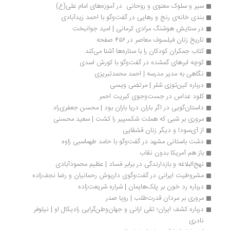
سیر و سلوک معنوی و روحانی  در آموزه‌های امام علی(ع)
بندی خانه‌ی رنج و رهایی در گفت‌وگو با احمد زیدآبادی
در ستایش هوشنگ مرادی کرمانی | امید جوانبخت
تاریخ زنان فیلسوف معاصر در ۴۵۶ صفحه
کتاب جمکران کودکان را با ستاره‌ها آشنا می‌کند
کوچه ابرهای گمشده در گفت‌وگو با کورش اسدی
نگاهی به مدیر مدرسه | احمد محمدتبریزی
درباره کین‌توزی شلر | مرتضی ویسی
کلود عداس در جست‌وجوی کبریت احمر
داستان‌گویی در اگر باران دریا باران بود | محسن جعفری‌راد
مروری بر شبی که هملت شکسپیر را کشت | سعید محسنی
از آی‌سودا و دیگر زنان قشقایی
دشت باستانی مشهد در گفت‌وگو با حامد طهماسبی زاوه
باز هم آمریکا بدون نقاب
نهج‌البلاغه و بازدارندگی در برابر فساد | عظیم محمودآبادی
مشروطیت ایرانی در گفت‌وگوی داریوش رحمانیان و رضا نجف‌زاده
درباره رد خون بر پلک‌هایمان | شراره شریعت‌زاده
مروری بر مردان قدرت‌طلب | رویا صدر
درباره کشف ایران؛ تقی ارانی و جهان‌وطن‌گرایی رادیکال او | نیلوفر 
نادری