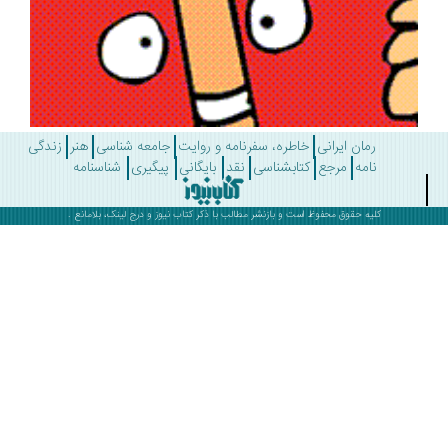
رمان ایرانی
خاطره، سفرنامه و روایت
جامعه شناسی
هنر
زندگی
نامه
مرجع
کتابشناسی
نقد
بایگانی
پیگیری
شناسنامه
کلیه حقوق محفوظ است و بازنشر مطالب با ذکر
کتاب نیوز
و درج لینک، بلامانع .