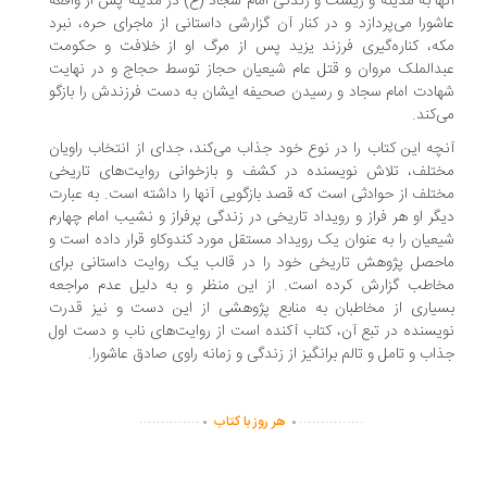
ها به مدینه و زیست و زندگی امام سجاد (ع) در مدینه پس از واقعه
شورا می‌پردازد و در کنار آن گزارشی داستانی از ماجرای حره، نبرد
ه، کناره‌گیری فرزند یزید پس از مرگ او از خلافت و حکومت
دالملک مروان و قتل عام شیعیان حجاز توسط حجاج و در نهایت
ادت امام سجاد و رسیدن صحیفه ایشان به دست فرزندش را بازگو
‌کند.
چه این کتاب را در نوع خود جذاب می‌کند، جدای از انتخاب راویان
تلف، تلاش نویسنده در کشف و بازخوانی روایت‌های تاریخی
تلف از حوادثی است که قصد بازگویی آنها را داشته است. به عبارت
گر او هر فراز و رویداد تاریخی در زندگی پرفراز و نشیب امام چهارم
عیان را به عنوان یک رویداد مستقل مورد کندوکاو قرار داده است و
حصل پژوهش تاریخی خود را در قالب یک روایت داستانی برای
اطب گزارش کرده است. از این منظر و به دلیل عدم مراجعه
یاری از مخاطبان به منابع پژوهشی از این دست و نیز قدرت
یسنده در تبع آن، کتاب آکنده است از روایت‌های ناب و دست اول
اب و تامل و تالم برانگیز از زندگی و زمانه راوی صادق عاشورا.
.
.
..............
...............
هر روز با کتاب