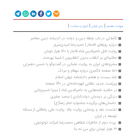
|
|
|
ارده معصوم
رمان ایرانی
تاریخ و سیاست
تأملاتی در باب رابطه دین و دولت در اندیشه دینی معاصر
درباره روزهای افتخار | حمیدرضا امیدی‌سرور
روایت قتل ناصرالدین شاه قاجار با 160 هزار تومان
حاشیه‌ای بر انقلاب بدون انقلابیون | شیما بهره‌مند
مشروطه‌ی ایران به روایت عثمانی در گفت‌وگو با حسن حضرتی
۵۰۰ صفحه لاگجری درباره مهفام و مزدک
جلد بیست و هفتم دانشنامه جهان اسلام
ویراست جدید نقاشی قهوه‌خانه‌ای در 140 صفحه
در حاشیه نامه‌هایی به ناصرالدین شاه | میترا خسرویانی
درنگی بر دودمان دولت‌آبادی | محمد صابری
 داستان‌های برگزیده جشنواره امام رضا(ع) 
نشست نقد و رونمایی روایت والا: روایت علی رضاقلی از مسئله 
توسعه در ایران
 پرده دوم از خاطرات شفاهی محمدرضا شرکت توتونچی
۶۶ هزار تومان برای من نه، ما