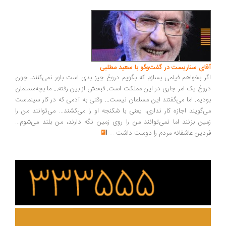
ای سناریست در گفت‌وگو با سعید مطلبی
ر بخواهم فیلمی بسازم که بگویم دروغ چیز بدی است باور نمی‌کنند، چون
وغ یک امر جاری در این مملکت است. قبحش از بین رفته... ما بچه‌مسلمان
دیم. اما می‌گفتند این مسلمان نیست... وقتی به آدمی که در کار سینماست
‌گویند اجازه کار نداری، یعنی با شکنجه او را می‌کشند... می‌توانند من را
ین بزنند اما نمی‌توانند من را روی زمین نگه دارند، من بلند می‌شوم...
دین عاشقانه مردم را دوست داشت
...