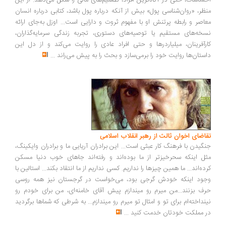
ساسات، حتی در آگاه‌ترین افراد، تصمیم‌های مالی را شکل می‌دهد. از این
ظر، «روان‌شناسی پول» بیش از آنکه درباره پول باشد، کتابی درباره انسان
اصر و رابطه پرتنش او با مفهوم ثروت و دارایی است... اوزل به‌جای ارائه
خه‌های مستقیم یا توصیه‌های دستوری، تجربه زندگی سرمایه‌گذاران،
رآفرینان، میلیاردرها و حتی افراد عادی را روایت می‌کند و از دل این
ستان‌ها روایت خود را برمی‌سازد و بحث را به پیش می‌راند
...
اضای اخوان ثالث از رهبر انقلاب اسلامی
گیدن با فرهنگ کار عبثی است... این برادران آریایی ما و برادران وایکینگ،
ل اینکه سحرخیزتر از ما بوده‌اند و رفته‌اند جاهای خوب دنیا مسکن
ده‌اند... ما همین چیزها را نداریم. کسی نداریم از ما انتقاد بکند... استالین با
ود اینکه خودش گرجی بود، می‌خواست در گرجستان نیز همه روسی
ف بزنند...من میرم رو میندازم پیش آقای خامنه‌ای، من برای خودم رو
نداخته‌ام برای تو و امثال تو میرم رو میندازم... به شرطی که شماها برگردید
 مملکت خودتان خدمت کنید
...