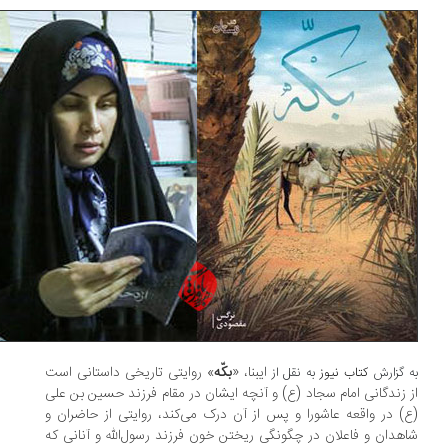
ایبنا، «
بکّه
» روایتی تاریخی داستانی است
 گزارش
کتاب نیوز
به نقل از
 زندگانی امام سجاد (ع) و آنچه ایشان در مقام فرزند حسین بن علی
) در واقعه عاشورا و پس از آن درک می‌کند، روایتی از حاضران و
هدان و فاعلان در چگونگی ریختن خون فرزند رسول‌الله و آنانی که