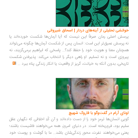
انشی تحلیلی از آینه‌های دردار | اسحاق شیروانی
سش اصلی رمان صرفاً این نیست که آیا آرمان‌ها شکست خورده‌اند یا
.پرسش عمیق‌تر این است: انسان پس از شکست آرمان‌ها چگونه می‌تواند
چنان معنا و هویت خود را حفظ کند؟... پاسخی که ابراهیم برمی‌گزیند، نه
روزی است و نه تسلیم. او راهی دیگر را انتخاب می‌کند: پذیرفتن شکست
ریخی، بدون آنکه به خیانت، گریز از واقعیت یا انکار زندگی پناه ببرد
...
ونای آرام در گفت‌وگو با فاروک شهیچ
یی انسان‌ها ترمزِ خود را از دست داده‌اند و آن کُدِ اخلاقی که نگهبان عقل
یم بود، فروریخته است. در دنیای امروز، همه می‌خواهند فاشیست باشند؛
نی می‌خواهند نفرت، محورِ زندگی‌شان باشد... ما با گوشت و پوست خود