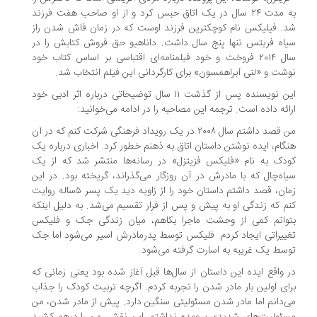
به مدت ۲۴ سال در یک اتاق حبس کرد و از او صاحب هفت فرزند
. فیلیکس نام کوچکترین فرزند اوست که در زمان فاش شدن راز
اه فریتس تنها پنج سال داشت. داناهیو حق فروش کتابش را در
سال ۲۰۱۴ فروخت و خود فیلمنامه‌ای اقتباسی بر اساس کتاب خود
شت و «لنی آبراهمسون» برای کارگردانی این فیلم انتخاب شد.
این نویسنده پس از گذشت ۱۱ سال توضیحاتی درباره اثر ادبی خود
ائه داده است. ترجمه این مصاحبه را در ادامه می‌خوانید:
من قصد داشتم سال ۲۰۰۸ در یک رویداد فرهنگی شرکت کنم که در آن
گام، ایده نوشتن داستان اتاق به ذهنم خطور کرد. اخباری درباره یک
دک به نام «فلیکس فزیتزل» در رسانه‌ها منتشر شد که از یک
اه‌چال که با مادرش در آن روزگار می‌گذراند، گریخته بود. در این
زمان، قصد داشتم داستان خود را از زاویه دید یک پسر ۵ساله روایت
م که زندگی او به پیش و پس از فرار تقسیم می‌شد. به دلیل اینکه
وانم کمی از وحشت ماجرا بکاهم، میان زندگی جک و فلیکس
ییراتی ایجاد کردم. فلیکس توسط پدرمادرش اسیر می‌شود اما جک
سط یک غریبه به اسارت گرفته می‌شود.
 واقع ایده این داستان از سال‌ها قبل آغاز شده بود یعنی زمانی که
ای اولین بار مادر شدن را تجربه کردم. اگرچه تربیت کودک را جذاب
‌دانم اما مادر شدن مسئولیتی سنگین دارد. پیش از مادر شدن، من