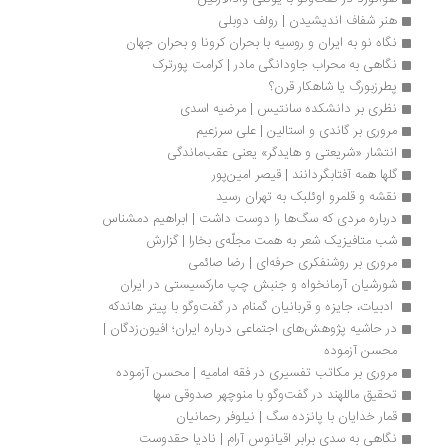
هنر شفاف اندیشیدن | رولف دوبلی
نگاه نو به ایران و روسیه با بحران کرونا و بحران جهان
نگاهی به محراب جاودانگی مادر | کرامت پورترک
پطرزبورگ یا شاهکار قرن؟
نظری بر دانشکده سانتیس | مرضیه اسدی
مروری بر گاندی و استالین | علی سرزعیم
انتشار «شریعتی و هایدگر» یعنی عقب‌ماندگی
گلها همه آفتابگردانند | قیصر امین‌پور
نقشه و قلمرو اوئلبک به تهران رسید
درباره مردی که سگ‌ها را دوست داشت | ابراهیم دمشناس
شب متافیزیک شعر به همت مجلّه‌ی بخارا | گزارش
مروری بر روشنفکری حرفه‌ای | رضا صائمی
شورشیان‌ آرمانخواه و جنبش‌ چپ‌ مارکسیستی‌ در ایران
 ادبیات، جایزه و قربانیان گمنام در گفت‌وگو با پیتر هاندکه
در حاشیه پژوهش‌های اجتماعی درباره ایران؛ افیون‌زدگان | 
محسن آزموده
مروری بر مکاتب تفسیری در فقه امامیه | محسن آزموده
تحقیق ماللهند در گفت‌وگو با منوچهر صدوقی سها
قمار خدایان با پانزده سگ | نیلوفر رحمانیان
نگاهی به سدی برابر اقیانوس آرام | نادیا حقدوست