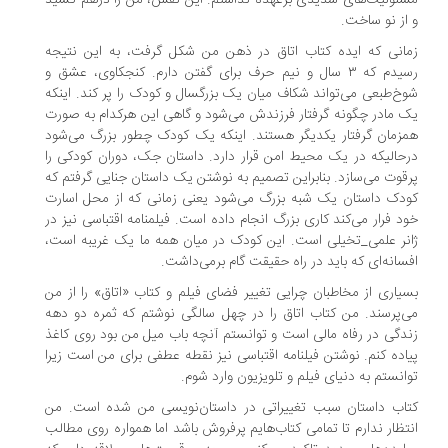
ئولیت‌های شدیدی برعهده نداشتم. این نقش، من را درهم کشید
از نو ساخت.
انی که ایده کتاب اتاق در ذهن من شکل گرفت، به این نتیجه
رسیدم که ۳ سال و نیم حرف برای گفتن دارم. کنجکاوی، عشق و
خ‌طبعی می‌تواند شکاف میان یک بزرگسال و کودک را پر کند. اینکه
 مادر چگونه گرفتار فرزندش می‌شود و گاهی این هرکدام به صورت
زمان گرفتار یکدیگر هستند. اینکه یک کودک چطور بزرگ می‌شود
حالیکه در یک محیط امن قرار دارد. داستان جک، دوران کودکی را
قوت می‌سازد. بنابراین تصمیم به نوشتن یک داستان جنایی گرفتم که
دک داستان یک شبه بزرگ می‌شود یعنی زمانی که از محل اسارت
د فرار می‌کند کاری بزرگ انجام داده است. فیلمنامه اقتباسی نیز در
نر علمی_تخیلی است. این کودک در میان همه ما یک غریبه است،
سانه‌ای که باید در راه حقیقت گام برمی‌داشت.
یاری از مخاطبان چرایی تغییر فضای فیلم و کتاب «اتاق» را از من
‌پرسند. من کتاب اتاق را در چهل سالگی نوشتم که ثمره دو دهه
دگی در رفاه مالی است و توانستم آنچه باب میل من بود روی کاغذ
اده کنم. نوشتن فیلنامه اقتباسی نیز نقطه عطفی برای من است زیرا
انستم به دنیای فیلم و تلویزیون وارد شوم.
اب داستان سبب تغییراتی در داستان‌نویسی من شده است. من
تظار ندارم تا تمامی کتاب‌هایم پرفروش باشد اما همواره روی مطالب