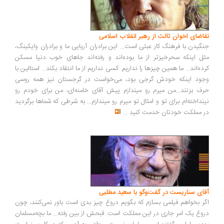
اضای اخوان ثالث از رهبر انقلاب اسلامی
گیدن با فرهنگ کار عبثی است... این برادران آریایی ما و برادران وایکینگ،
ل اینکه سحرخیزتر از ما بوده‌اند و رفته‌اند جاهای خوب دنیا مسکن
ده‌اند... ما همین چیزها را نداریم. کسی نداریم از ما انتقاد بکند... استالین با
ود اینکه خودش گرجی بود، می‌خواست در گرجستان نیز همه روسی
ف بزنند...من میرم رو میندازم پیش آقای خامنه‌ای، من برای خودم رو
نداخته‌ام برای تو و امثال تو میرم رو میندازم... به شرطی که شماها برگردید
 مملکت خودتان خدمت کنید
...
ای سناریست در گفت‌وگو با سعید مطلبی
ر بخواهم فیلمی بسازم که بگویم دروغ چیز بدی است باور نمی‌کنند، چون
وغ یک امر جاری در این مملکت است. قبحش از بین رفته... ما بچه‌مسلمان