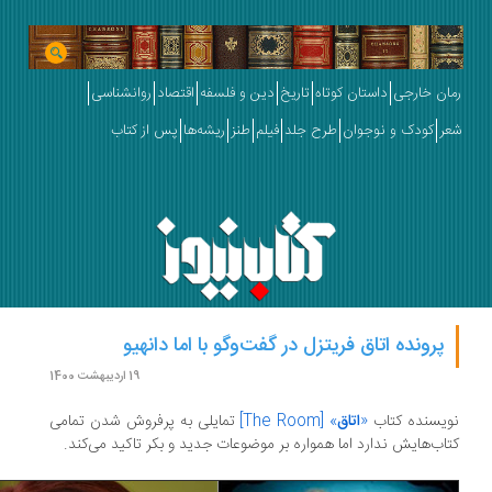
ان خارجی
داستان کوتاه
تاریخ
دین و فلسفه
اقتصاد
روانشناسی
ر
کودک و نوجوان
طرح جلد
فیلم
طنز
ریشه‌ها
پس از کتاب
پرونده اتاق فریتزل در گفت‌وگو با اما دانهیو
19 اردیبهشت 1400
یسنده کتاب
«
اتاق
» [The Room]
تمایلی به پرفروش شدن تمامی
اب‌هایش ندارد اما همواره بر موضوعات جدید و بکر تاکید می‌کند.