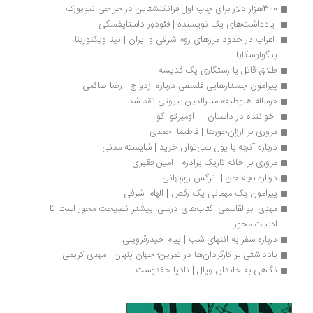
300هزار دلار برای چاپ اول فرانکنشتاین در حراجی نیویورک
 یادداشت‌های یک نویسنده | فئودور داستایفسکی
 اعراب در حدود مرزهای روم شرقی و ایران | نینا ویکتورینا 
پیگولوسکایا
طلاق قاتل یا رستگاری یک قدیسه
پیرامون جستارهایی فلسفی درباره ازدواج | رضا صائمی
«رساله هبوطیه» منیرالدین بیروتی نقد شد
 خواننده در داستان  |  اومبرتو اکو 
مروری بر ارزان‌خورها | فاطیما احمدی
درباره آنچه با پول نمی‌توان خرید | شایسته مدنی
مروری بر خانه تاریک برادرم | امین فقیری
درباره بچه جن |  نرگس روزبهانی
پیرامون یک مهمانی یک رقص | الهام اشرفی
مهدی ابوالقاسمی: کتاب‌های درسی، بیشتر نصیحت محور است تا 
ادبیات محور 
درباره سفر به انتهای شب | پیام حیدرقزوینی
یادداشتی بر کارگردان‌ها در تمرین؛ جهان پنهان | مهدی کریمی
نگاهی به خاندان ویال | نادیا حقدوست