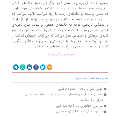
ویر بکشد. این رمان با نشان دادن چگونگی تعامل حافظه‌ی فردی
 چارچوب‌های اجتماعی و نمادین، و با ارائه‌ی شخصیتی چون طوبی
 نقش واسطه و حافظه‌ی زنده را ایفا می‌کند، تأکید می‌کند که
زسازی هویت و انسجام اخلاقی در جوامع بحران‌زده تنها از طریق
زاندیشی تاریخی، توجه به حافظه‌ی جمعی، و پیوند میان تجربه‌ی
دی و جمعی میسر است و ادبیات، در این فرایند، به‌عنوان یک ابزار
یدی فرهنگی و اجتماعی عمل می‌کند که می‌تواند رنج‌های گذشته را
 تنها ثبت کند بلکه آن‌ها را در بستری معنوی و اخلاقی بازآفرینی
اید و به امید، انسجام و بازتولید اجتماعی بیانجامد.
.
.
...............
..............
تجربه‌ی زندگی دوباره
|
|
رفی و نقد کتاب
رمان ایرانی
تورق زمان بازیافته | محمود فاضلی
نگاهی به مدارا و ریشه‌های نامدارایی: فرصت‌های هم‌زیستی 
ادیان و فرهنگ‌ها
پیرامون خواهران بانر | لیلا عبداللهی
پیرامون سفر به ناکجا | اکرم موسوی