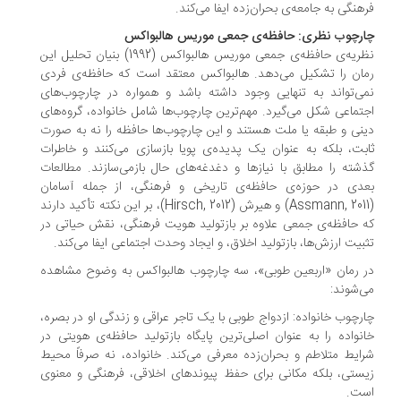
هنگی به جامعه‌ی بحران‌زده ایفا می‌کند.
رچوب نظری: حافظه‌ی جمعی موریس هالبواکس
نظریه‌ی حافظه‌ی جمعی موریس هالبواکس (1992) بنیان تحلیل این
ان را تشکیل می‌دهد. هالبواکس معتقد است که حافظه‌ی فردی
ی‌تواند به تنهایی وجود داشته باشد و همواره در چارچوب‌های
تماعی شکل می‌گیرد. مهم‌ترین چارچوب‌ها شامل خانواده، گروه‌های
نی و طبقه یا ملت هستند و این چارچوب‌ها حافظه را نه به صورت
بت، بلکه به عنوان یک پدیده‌ی پویا بازسازی می‌کنند و خاطرات
شته را مطابق با نیازها و دغدغه‌های حال بازمی‌سازند. مطالعات
دی در حوزه‌ی حافظه‌ی تاریخی و فرهنگی، از جمله آسامان
(Assmann, 2011) و هیرش (Hirsch, 2012)، بر این نکته تأکید دارند
 حافظه‌ی جمعی علاوه بر بازتولید هویت فرهنگی، نقش حیاتی در
بیت ارزش‌ها، بازتولید اخلاق، و ایجاد وحدت اجتماعی ایفا می‌کند.
 رمان «اربعین طوبی»، سه چارچوب هالبواکس به وضوح مشاهده
‌شوند:
رچوب خانواده: ازدواج طوبی با یک تاجر عراقی و زندگی او در بصره،
نواده را به عنوان اصلی‌ترین پایگاه بازتولید حافظه‌ی هویتی در
ایط متلاطم و بحران‌زده معرفی می‌کند. خانواده، نه صرفاً محیط
ستی، بلکه مکانی برای حفظ پیوندهای اخلاقی، فرهنگی و معنوی
ست.