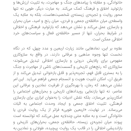
نوادگی، و مقابله با پیامدهای جنگ و مهاجرت، به تثبیت ارزش‌ها و
زتولید اخلاق و فرهنگ کمک می‌کند. به عبارت دیگر، طوبی نه تنها
ور روایت و تجربه‌ی زیسته‌ی شخصیت‌هاست، بلکه به مثابه یک
سطه‌ی میان حافظه‌ی جمعی و فردی، میان رنج و امید، میان بحران
بازسازی عمل می‌کند و نشان می‌دهد که بازتولید فرهنگی و اخلاقی
 شرایط بحران، تنها از مسیر حافظه‌ی فعال و سیاست‌های خرد
لاقی ممکن است.
اوه بر این، نمادهایی مانند زیارت اربعین و عدد چهل، که در نگاه
ست تنها وجوه مذهبی و عرفانی دارند، در واقع به سازوکاری
هومی برای پالایش درونی و بازسازی اخلاقی تبدیل می‌شوند؛
زوکاری که رنج‌های تاریخی و گسست‌های ناشی از مهاجرت و جنگ
 به بستری قابل فهم، تجربه‌پذیر و قابل بازخوانی تبدیل می‌کند و از
یق آن، امکان تثبیت هویت و انسجام جمعی فراهم می‌آید. این امر
ان می‌دهد که رمان، با بهره‌گیری از ظرفیت نمادین و عرفانی این
اصر، نه تنها بازنمایی رویدادهای تاریخی و بحران‌های اجتماعی را
کان‌پذیر می‌سازد، بلکه نقش ادبیات را به‌عنوان ابزاری برای بازسازی
هنگی، تثبیت اخلاق جمعی و ایجاد وحدت اجتماعی به اثبات
‌رساند. در نهایت، «اربعین طوبی» فراتر از یک روایت فردی یا
نوادگی است و به مثابه متنی چندلایه عمل می‌کند که توانسته است
وند میان تجربه‌ی زیسته، حافظه‌ی جمعی، بحران‌های تاریخی و
زاندیشی اخلاقی را در قالب یک روایت پیچیده، طولانی و نمادین به