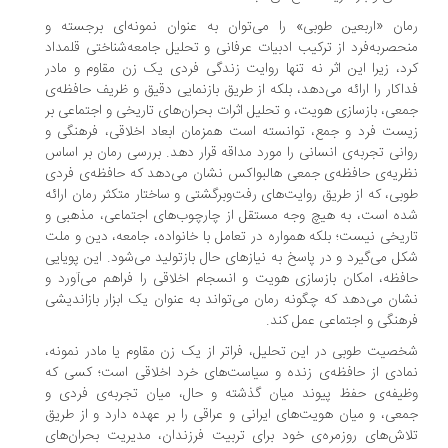
ان «اربعین طوبی» را می‌توان به عنوان نمونه‌ای برجسته و
حصربه‌فرد از ترکیب ادبیات عرفانی و تحلیل جامعه‌شناختی قلمداد
د، زیرا این اثر نه تنها روایت زندگی فردی یک زن مقاوم و مادر
اکار را ارائه می‌دهد، بلکه از طریق بازنمایی دقیق و ظریف حافظه‌ی
عی، بازسازی هویت، و تحلیل اثرات بحران‌های تاریخی و اجتماعی بر
ست فرد و جمع، توانسته است همزمان ابعاد اخلاقی، فرهنگی و
انی تجربه‌ی انسانی را مورد مداقه قرار دهد. بررسی رمان بر اساس
ریه‌ی حافظه‌ی جمعی هالبواکس نشان می‌دهد که حافظه‌ی فردی
بی، که از طریق روایت‌های رفت‌وبرگشتی و ساختار متکثر رمان ارائه
ه است، به هیچ وجه مستقل از چارچوب‌های اجتماعی، مذهبی و
ریخی نیست؛ بلکه همواره در تعامل با خانواده، جامعه، دین و ملت
ل می‌گیرد و در پاسخ به نیازهای حال بازتولید می‌شود. این پویایی
فظه، امکان بازسازی هویت و انسجام اخلاقی را فراهم می‌آورد و
ان می‌دهد که چگونه رمان می‌تواند به عنوان یک ابزار بازاندیشی
هنگی و اجتماعی عمل کند.
صیت طوبی در این تحلیل، فراتر از یک زن مقاوم یا مادر نمونه،
ادی از حافظه‌ی زنده و سیاست‌های خرد اخلاقی است؛ کسی که
یفه‌ی حفظ پیوند میان گذشته و حال، میان تجربه‌ی فردی و
عی، و میان هویت‌های ایرانی و عراقی را بر عهده دارد و از طریق
اش‌های روزمره‌ی خود برای تربیت فرزندان، مدیریت بحران‌های