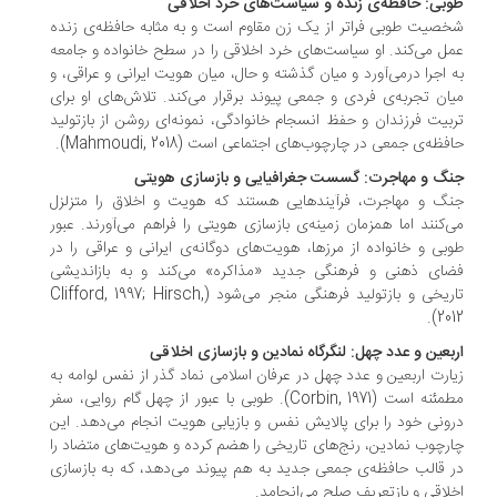
بی: حافظه‌ی زنده و سیاست‌های خرد اخلاقی
صیت طوبی فراتر از یک زن مقاوم است و به مثابه حافظه‌ی زنده
ل می‌کند. او سیاست‌های خرد اخلاقی را در سطح خانواده و جامعه
 اجرا درمی‌آورد و میان گذشته و حال، میان هویت ایرانی و عراقی، و
ان تجربه‌ی فردی و جمعی پیوند برقرار می‌کند. تلاش‌های او برای
بیت فرزندان و حفظ انسجام خانوادگی، نمونه‌ای روشن از بازتولید
فظه‌ی جمعی در چارچوب‌های اجتماعی است (Mahmoudi, 2018).
گ و مهاجرت: گسست جغرافیایی و بازسازی هویتی
گ و مهاجرت، فرآیندهایی هستند که هویت و اخلاق را متزلزل
‌کنند اما همزمان زمینه‌ی بازسازی هویتی را فراهم می‌آورند. عبور
بی و خانواده از مرزها، هویت‌های دوگانه‌ی ایرانی و عراقی را در
ای ذهنی و فرهنگی جدید «مذاکره» می‌کند و به بازاندیشی
تاریخی و بازتولید فرهنگی منجر می‌شود (Clifford, 1997; Hirsch,
2012
بعین و عدد چهل: لنگرگاه نمادین و بازسازی اخلاقی
ارت اربعین و عدد چهل در عرفان اسلامی نماد گذر از نفس لوامه به
مطمئنه است (Corbin, 1971). طوبی با عبور از چهل گام روایی، سفر
ونی خود را برای پالایش نفس و بازیابی هویت انجام می‌دهد. این
رچوب نمادین، رنج‌های تاریخی را هضم کرده و هویت‌های متضاد را
 قالب حافظه‌ی جمعی جدید به هم پیوند می‌دهد، که به بازسازی
لاقی و بازتعریف صلح می‌انجامد.