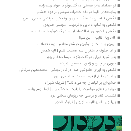
تو خداداد عزیز هستی در گفت‌وگو با جواد رستم‌زاده
روایت‌های ناروا در نقد خاطرات سیاسی مرحوم هاشمی
نگاهی تطبیقی به سنگ صبور و بوف کور | مرتضی حاجی‌عباسی
نگاهی به کتاب دانایی و فردیت | مجتبی حدیدی
نگاهی با دوربین به اقتصاد ایران در گفت‌وگو با احمد سیف
 الادویة ‌القلبیة | ابن سینا
مروری بر سنت و نوآوری در شعر معاصر | پونه فضائلی
و اما چگونه با منکران علم صحبت کنیم | الهه شمس
زنی شبیه تهران در گفت‌وگو با مهسا دهقانی‌پور
مروری بر چین و ژاپن | محسن آزموده
نگاهی به اپرای خاموشی صدا در تالار رودکی | محمدمعین شرفائی
و اما در دفاع از فهم | حمیدرضا امیدی‌سرور
حاشیه‌ای بر گیاهان چه می‌دانند؟ | شریف شیرزاد
درباره پله‌های موفقیت یا بلیت بخت‌آزمایی | ایما موسی‌زاده
نشست نقد و بررسی چه روزهای سختی بود
پیرامون ناسیونالیسم اورول | نیلوفر نادری