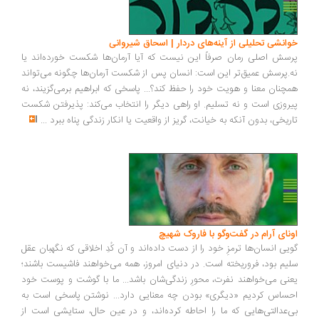
انشی تحلیلی از آینه‌های دردار | اسحاق شیروانی
سش اصلی رمان صرفاً این نیست که آیا آرمان‌ها شکست خورده‌اند یا
.پرسش عمیق‌تر این است: انسان پس از شکست آرمان‌ها چگونه می‌تواند
چنان معنا و هویت خود را حفظ کند؟... پاسخی که ابراهیم برمی‌گزیند، نه
روزی است و نه تسلیم. او راهی دیگر را انتخاب می‌کند: پذیرفتن شکست
ریخی، بدون آنکه به خیانت، گریز از واقعیت یا انکار زندگی پناه ببرد
...
ونای آرام در گفت‌وگو با فاروک شهیچ
یی انسان‌ها ترمزِ خود را از دست داده‌اند و آن کُدِ اخلاقی که نگهبان عقل
یم بود، فروریخته است. در دنیای امروز، همه می‌خواهند فاشیست باشند؛
نی می‌خواهند نفرت، محورِ زندگی‌شان باشد... ما با گوشت و پوست خود
ساس کردیم «دیگری» بودن چه معنایی دارد... نوشتن پاسخی است به
‌عدالتی‌هایی که ما را احاطه کرده‌اند، و در عین حال، ستایشی است از