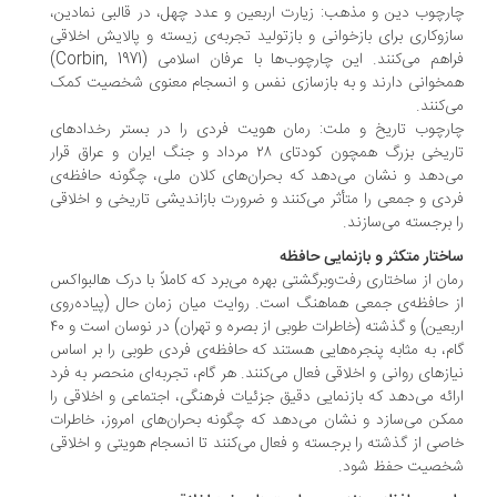
رچوب دین و مذهب: زیارت اربعین و عدد چهل، در قالبی نمادین،
زوکاری برای بازخوانی و بازتولید تجربه‌ی زیسته و پالایش اخلاقی
فراهم می‌کنند. این چارچوب‌ها با عرفان اسلامی (Corbin, 1971)
خوانی دارند و به بازسازی نفس و انسجام معنوی شخصیت کمک
‌کنند.
رچوب تاریخ و ملت: رمان هویت فردی را در بستر رخدادهای
تاریخی بزرگ همچون کودتای ۲۸ مرداد و جنگ ایران و عراق قرار
‌دهد و نشان می‌دهد که بحران‌های کلان ملی، چگونه حافظه‌ی
دی و جمعی را متأثر می‌کنند و ضرورت بازاندیشی تاریخی و اخلاقی
 برجسته می‌سازند.
ختار متکثر و بازنمایی حافظه
ان از ساختاری رفت‌وبرگشتی بهره می‌برد که کاملاً با درک هالبواکس
 حافظه‌ی جمعی هماهنگ است. روایت میان زمان حال (پیاده‌روی
اربعین) و گذشته (خاطرات طوبی از بصره و تهران) در نوسان است و ۴۰
م، به مثابه پنجره‌هایی هستند که حافظه‌ی فردی طوبی را بر اساس
ازهای روانی و اخلاقی فعال می‌کنند. هر گام، تجربه‌ای منحصر به فرد
ائه می‌دهد که بازنمایی دقیق جزئیات فرهنگی، اجتماعی و اخلاقی را
کن می‌سازد و نشان می‌دهد که چگونه بحران‌های امروز، خاطرات
صی از گذشته را برجسته و فعال می‌کنند تا انسجام هویتی و اخلاقی
خصیت حفظ شود.