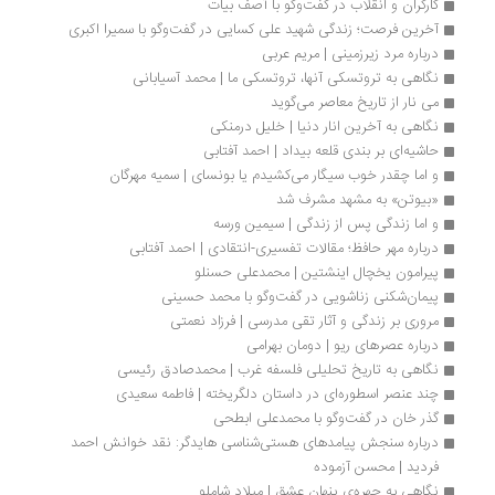
کارگران و انقلاب در گفت‌وگو با آصف بیات
آخرین فرصت؛ زندگی شهید علی کسایی در گفت‌وگو با سمیرا اکبری
درباره مرد زیرزمینی | مریم عربی
نگاهی به تروتسکی آنها، تروتسکی ما | محمد آسیابانی
می نار از تاریخ معاصر می‌گوید
نگاهی به آخرین انار دنیا | خلیل درمنکی
حاشیه‌ای بر بندی قلعه بیداد | احمد آفتابی
و اما چقدر خوب سیگار می‌کشیدم یا بونسای | سمیه مهرگان
«بیوتن» به مشهد مشرف شد
و اما زندگی پس از زندگی | سیمین ورسه
درباره مهر حافظ؛ مقالات تفسیری-انتقادی | احمد آفتابی
پیرامون یخچال اینشتین | محمدعلی حسنلو
پیمان‌شکنی زناشویی در گفت‌وگو با محمد حسینی
مروری بر زندگی و آثار تقی مدرسی | فرزاد نعمتی
درباره عصرهای ریو | دومان بهرامی
نگاهی به تاریخ تحلیلی فلسفه غرب | محمدصادق رئیسی
چند عنصر اسطوره‌ای در داستان دلگریخته | فاطمه سعیدی
گذر خان در گفت‌وگو با محمدعلی ابطحی
درباره سنجش پیامدهای هستی‌شناسی هایدگر: نقد خوانش احمد 
فردید | محسن آزموده
نگاهی به چهره‌ی پنهان عشق | میلاد شاملو