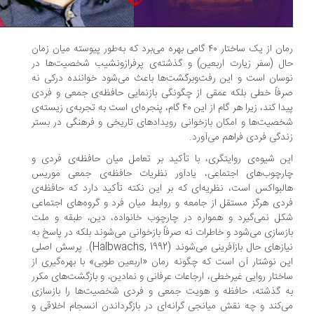
رمان از یک ساختار ۴۰ گامی بهره می‌برد که به‌طور پیوسته میان زمان
ل (سفر زیارت اربعین) و گذشته‌ی پرفرازونشیب شخصیت‌ها در
سان است و این رفت‌وبرگشت‌ها باعث می‌شود خواننده درکی نه
فاً خطی بلکه عمقی از چگونگی بازنمایی حافظه‌ی جمعی و فردی
پیدا کند، زیرا هر گام از این ۴۰ گام، پنجره‌ای است به تجربه‌ی زیسته‌ی
صیت‌ها و امکان بازخوانی رویدادهای تاریخی و فرهنگی در بستر
دگی فردی فراهم می‌آورد.
ن شیوه‌ی روایتگری، با تأکید بر تعامل میان حافظه‌ی فردی و
ارچوب‌های اجتماعی، یادآور نظریات حافظه‌ی جمعی موریس
لبواکس است، نظریه‌ای که بر این نکته تأکید دارد که حافظه‌ی
دی هرگز مستقل از جامعه و روابط میان فرد و گروه‌های اجتماعی
ل نمی‌گیرد و همواره در چارچوب خانواده، دین، طبقه و ملت
زسازی می‌شود و خاطرات نه صرفاً بازخوانی می‌شوند بلکه در پاسخ به
نیازهای حال بازآفرینی می‌شوند (Halbwachs, 1992). پرسش اصلی
ن نوشتار آن است که چگونه رمان «اربعین طوبی» با بهره‌گیری از
ختار روایی غیرخطی، ارجاعات عرفانی و نمادین، و بازگشت‌های مکرر
 گذشته، حافظه و هویت جمعی و فردی شخصیت‌ها را بازسازی
‌کند و چه نقش میانجی گرانه‌ای در بازگرداندن انسجام اخلاقی و