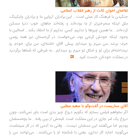
اضای اخوان ثالث از رهبر انقلاب اسلامی
گیدن با فرهنگ کار عبثی است... این برادران آریایی ما و برادران وایکینگ،
ل اینکه سحرخیزتر از ما بوده‌اند و رفته‌اند جاهای خوب دنیا مسکن
ده‌اند... ما همین چیزها را نداریم. کسی نداریم از ما انتقاد بکند... استالین با
ود اینکه خودش گرجی بود، می‌خواست در گرجستان نیز همه روسی
ف بزنند...من میرم رو میندازم پیش آقای خامنه‌ای، من برای خودم رو
نداخته‌ام برای تو و امثال تو میرم رو میندازم... به شرطی که شماها برگردید
 مملکت خودتان خدمت کنید
...
ای سناریست در گفت‌وگو با سعید مطلبی
ر بخواهم فیلمی بسازم که بگویم دروغ چیز بدی است باور نمی‌کنند، چون
وغ یک امر جاری در این مملکت است. قبحش از بین رفته... ما بچه‌مسلمان
دیم. اما می‌گفتند این مسلمان نیست... وقتی به آدمی که در کار سینماست
‌گویند اجازه کار نداری، یعنی با شکنجه او را می‌کشند... می‌توانند من را