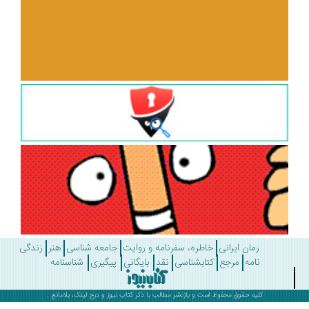
رمان ایرانی
خاطره، سفرنامه و روایت
جامعه شناسی
هنر
زندگی
نامه
مرجع
کتابشناسی
نقد
بایگانی
پیگیری
شناسنامه
کلیه حقوق محفوظ است و بازنشر مطالب با ذکر
کتاب نیوز
و درج لینک، بلامانع .