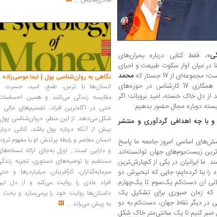
شادی‌هایش
...
گی
»، فقط کتابی درباره بحران‌‌‌های
ر میان آوار سکوت طبیعت و احیای
ه‌ای از 17 جستار که
محمد
نگاهی به روان‌شناسی پول | ایما موسی‌زاده
، پژوهشگر و کنشگر محیط‌‌زیست با همکاری 17 کارشناس در حوزه‌های
انسان‌ها با ترس، طمع، امید، حسرت و
ند از دل خاک خسته، امید برویاند؛ اگر
مقایسه زندگی می‌کنند و همین احساسات،
سته دوباره مجال حضور بدهیم:
حتی در آگاه‌ترین افراد، تصمیم‌های مالی ر
شکل می‌دهد. از این منظر، «روان‌شناسی پول
 و با چه اهدافی گردآوری و منتشر
بیش از آنکه درباره پول باشد، کتابی دربار
انسان معاصر و رابطه پرتنش او با مفهوم ثرو
سش‌های اساسی امروز جامعه ما پاسخ
و دارایی است... اوزل به‌جای ارائه نسخه‌ها
‌ترین زیست‌بوم‌های جهان توانسته‌اند
مستقیم یا توصیه‌های دستوری، تجربه زندگی
 ما ایرانیان در یکی از کم‌بارش‌ترین
را بنا کرده‌ایم؛ جایی که تبخیرش دو
سرمایه‌گذاران، کارآفرینان، میلیاردرها و حت
مانی آن دست‌کم یک‌سوم تا یک‌چهارم
افراد عادی را روایت می‌کند و از دل این
نی که زمان صبوری برای تشکیل یک
داستان‌ها روایت خود را برمی‌سازد و بحث ر
نی در دیگر نقاط جهان، دست‌کم به دو
به پیش می‌راند
...
ن بیشتر نیاز دارد. یعنی ما باید ۸۰۰ سال صبر کنیم تا یک سانتی‌متر خاک شکل