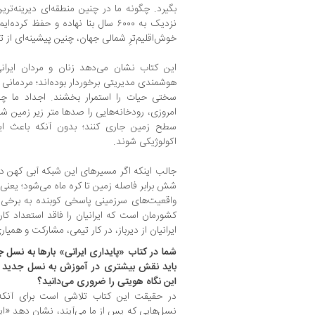
بگیرد. چگونه ما در چنین منطقه‌ای دیرینه‌ت
نزدیک به ۶۰۰۰ سال بنا نهاده و حفظ ک
خوش‌اقلیم‌ترِ شمالی جهان، چنین پیشینه‌ای از تد
این کتاب نشان می‌دهد زنان و مردان ایرانی
هوشمندی مدیریتی برخوردار بوده‌اند؛ مردمانی ک
سختی حیات را استمرار بخشند. اجداد ما چگو
امروزی، رودخانه‌هایی را صدها متر زیر زمین شنا
سطح زمین جاری کنند؛ بدون آنکه باعث ایجا
اکولوژیکی شوند.
جالب اینکه اگر مسیرهای این شبکه آبی کهن در 
واقعیت‌های سرزمینی پاسخی کوبنده به برخی د
کشورمان است که ایرانیان را فاقد استعداد کار
ایرانیان از دیرباز، در کار تیمی، مشارکت و همیار
شما در کتاب «پایداری ایرانی» بارها به نسل جد
باید نقش بیشتری در آموزش به نسل جدید بر
این نگاه هویتی را ضروری می‌دانید؟
در حقیقت این کتاب تلاشی است برای آنکه ب
نسل‌هایی که پس از ما می‌آیند، نشان دهد «ایر