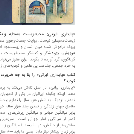
«
پایداری ایرانی: محیط‌‌زیست به‌مثابه زند
زیست‌محیطی نیست، روایت جست‌وجوی معنا د
پیوند فراموش ‌شده میان انسان و زیست‌بوم است؛ مجموع
درویش
گوناگون، گرد آورده تا بگوید ایران هنوز می‌توا
به خرد جمعی، چندصدایی علمی و تجربه‌های زی
کتاب «پایداری ایرانی» را بنا به چه ضرورت
کردید؟
«پایداری ایرانی» در اصل تلاش می‌کند به پر
دهد. اینکه چگونه ایرانیان در یکی از نامهربان
تمدنی نزدیک به شش‌ هزار سال را تداوم ببخشند.
مناطق جهان زندگی و تمدن چند هزار ساله خود 
برابر میانگین جهانی و میانگین ریزش‌های آس
کمتر از میانگین آمار جهانی است. سرزمی
سانتی‌متر از خاکش، در مقایسه با میانگین زما
برابر زما