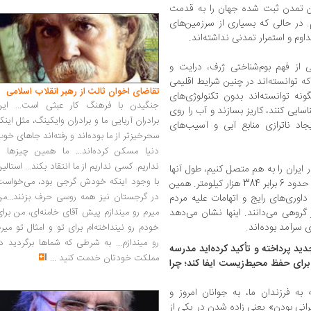
رین تمدن ثبت شده جهان را به قدمت
رده‌ایم. در حالی ‌که بسیاری از سرزمین‌های
اوم و استمرار تمدنی نداشته‌اند.
 از فهم بوم‌شناختی ژرف، درایت و
ه توانسته‌اند در چنین شرایط اقلیمی
تقاضای اخوان ثالث از رهبر انقلاب اسلامی
نه توانسته‌اند بدون تکنولوژی‌های
جنگیدن با فرهنگ کار عبثی است... این
سایی کنند، کاریز بسازند و آب را روی
برادران آریایی ما و برادران وایکینگ، مثل اینک
د ناترازی منابع آبی و آسیب‌های
سحرخیزتر از ما بوده‌اند و رفته‌اند جاهای خو
دنیا مسکن کرده‌اند... ما همین چیزها را
نداریم. کسی نداریم از ما انتقاد بکند... استالی
ایران را به هم متصل کنیم، طول آنها
با وجود اینکه خودش گرجی بود، می‌خواست
شش برابر فاصله زمین تا کره ماه می‌شود؛ یعنی حدود 6 برابر 384 هزار کیلومتر. همین
در گرجستان نیز همه روسی حرف بزنند...من
اوری‌های رایج و اتهامات علیه مردم
 گروهی می‌دانند. اینها نشان می‌دهد
میرم رو میندازم پیش آقای خامنه‌ای، من برا
ی سرآمد بوده‌اند.
خودم رو نینداخته‌ام برای تو و امثال تو میر
رو میندازم... به شرطی که شماها برگردید د
ید پرداخته‌ و تأکید کرده‌اید مدرسه
مملکت خودتان خدمت کنید
...
ای حفظ محیط‌زیست ایفا کند؛ چرا
ه فرزندان ما، به جوانان امروز و
انی بودن» یعنی زاده ‌شدن در یکی از