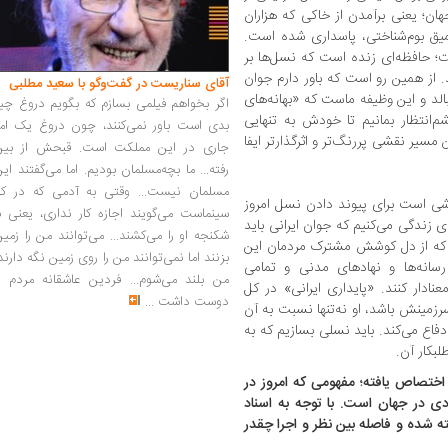
ان؛ یعنی برآمدن از خاکی که هزاران
یق بوم‌شناختی، پاسداری شده است.
؛ حافظه‌ای زنده است که نسل‌ها بر
. از همین رو است که باور دارم جوان
آقای سناریست در گفت‌وگو با سعید مطلبی
الد و این وظیفه ماست که «بهانه‌های
اگر بخواهم فیلمی بسازم که بگویم دروغ چی
م‌انتظار بمانیم تا خودش به ‌تنهایی
بدی است باور نمی‌کنند، چون دروغ یک امر
سیر نقشی پررنگ‌تر و اثرگذارتر ایفا
جاری در این مملکت است. قبحش از بین
رفته... ما بچه‌مسلمان بودیم. اما می‌گفتند ای
مسلمان نیست... وقتی به آدمی که در کار
شی است برای پیوند دادن نسل امروز
سینماست می‌گویند اجازه کار نداری، یعنی ب
ی زندگی می‌کنیم که جوان ایرانی باید
شکنجه او را می‌کشند... می‌توانند من را زمی
 که از دل کوشش مشترک مردمان این
بزنند اما نمی‌توانند من را روی زمین نگه دارند
انه‌ها و نهادهای مدنی و تمامی
من بلند می‌شوم... فردین عاشقانه مردم را
نادار کنند. «پایداری ایرانی» در کل
دوست داشت
...
رزمینش باشد، او نه‌تنها نسبت به آن
 دفاع می‌کند. باید نسلی بسازیم که به
لبکار آن.
اختصاص یافته؛ مفهومی که امروز در
ی در جهان است. با توجه به اسناد
ه شده و فاصله بین نظر و اجرا چقدر