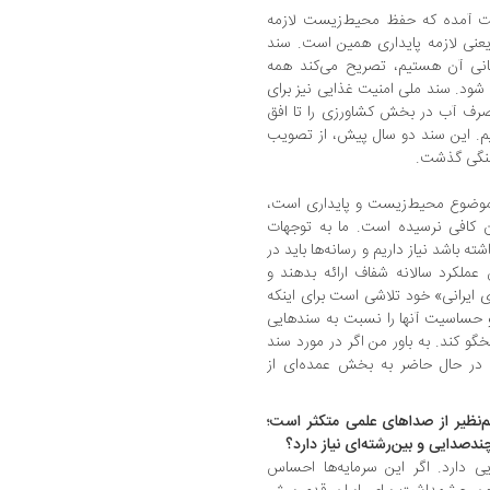
حت آمده که حفظ محیط‌زیست لازمه
یعنی لازمه پایداری همین است. سند
سال پایانی آن هستیم، تصریح می‌کند همه
ود. سند ملی امنیت غذایی نیز برای
رف آب در بخش کشاورزی را تا افق
کاهش دهیم. این سند دو سال پیش، از تصویب
هنگی گذشت.
ه موضوع محیط‌زیست و پایداری است،
ان کافی نرسیده است. ما به توجهات
ه باشد نیاز داریم و رسانه‌ها باید در
‌ عملکرد سالانه شفاف ارائه بدهند و
ی ایرانی» خود تلاشی است برای اینکه
د و حساسیت آنها را نسبت به سندهایی
سخگو کند. به باور من اگر در مورد سند
می‌کردیم در حال حاضر به بخش عمده‌ای از
کم‌نظیر از صداهای علمی متکثر است؛
ندصدایی و بین‌رشته‌ای نیاز دارد؟
ایی دارد. اگر این سرمایه‌ها احساس