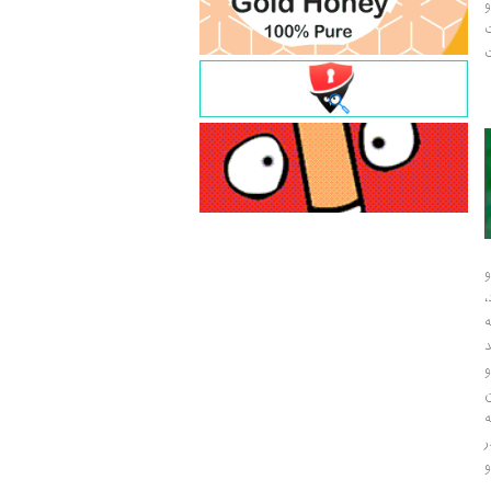
و
ت
ت
و
و
ر