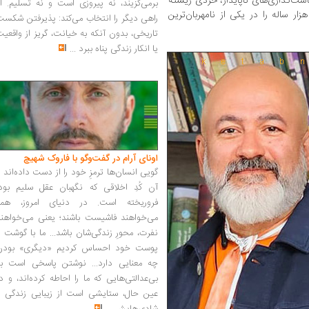
ت‌گذاری‌های ناپایدار، خردی زیسته
برمی‌گزیند، نه پیروزی است و نه تسلیم. ا
 ساله را در یکی از نامهربان‌ترین
راهی دیگر را انتخاب می‌کند: پذیرفتن شکس
تاریخی، بدون آنکه به خیانت، گریز از واقعی
یا انکار زندگی پناه ببرد
...
اونای آرام در گفت‌وگو با فاروک شهیچ‭
گویی انسان‌ها ترمزِ خود را از دست داده‌اند 
آن کُدِ اخلاقی که نگهبان عقل سلیم بود،
فروریخته است. در دنیای امروز، همه
می‌خواهند فاشیست باشند؛ یعنی می‌خواهند
نفرت، محورِ زندگی‌شان باشد... ما با گوشت 
پوست خود احساس کردیم «دیگری» بودن
چه معنایی دارد... نوشتن پاسخی است به
بی‌عدالتی‌هایی که ما را احاطه کرده‌اند، و د
عین حال، ستایشی است از زیبایی زندگی و