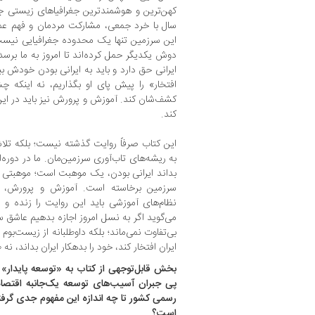
کهن‌ترین و هوشمندترین جغرافیاهای زیستی جه
سال با خرد جمعی، مشارکت مردمان و فهم عم
این سرزمین تنها یک محدوده جغرافیایی نیست
دوش یکدیگر حمل کرده‌اند تا امروز به ما برسد
ایرانی حق دارد و باید به ایرانی بودن خودش بب
افتخار» را پیش پای او بگذاریم، نه اینکه چش
کشف‌شان کند. آموزش و پرورش نیز باید در این م
کند.
این کتاب صرفاً روایت گذشته نیست؛ بلکه تلا
به ریشه‌های تاب‌آوری سرزمین‌مان. ما در دوره‌ا
بداند ایرانی بودن، یک موهبت است؛ موهبتی
سرزمین برخاسته است. آموزش و پرورش، رس
نظام‌های آموزشی باید این روایت را زنده و مع
می‌گوید اگر به نسل امروز اجازه بدهیم عاشق س
بی‌تفاوت نمی‌ماند؛ بلکه داوطلبانه از زیست‌بوم
ایران افتخار کند، خود را بدهکار ایران بداند، نه ط
بخش قابل‌توجهی از کتاب به «توسعه پایدار» 
پی جبران آسیب‌های توسعه یک‌جانبه اقتصاد
رسمی کشور تا چه اندازه این مفهوم جدی گرفت
است؟