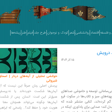
و فلسفه
اقتصاد
روانشناسی
شعر
کودک و نوجوان
طرح جلد
فیلم
طنز
ریشه‌ها
د درویش
15 آذر 1404
خوانشی تحلیلی از آینه‌های دردار | اسحاق
شیروانی
پرسش اصلی رمان صرفاً این نیست که آیا
، بی‌سامانی توسعه و خاموشی صداهای
آرمان‌ها شکست خورده‌اند یا نه.پرسش
هنه‌های سبز و تالاب‌ها در سکوت فرو
عمیق‌تر این است: انسان پس از شکست
گم کرده‌اند، کتابی منتشر شده که
آرمان‌ها چگونه می‌تواند همچنان معنا و
ل کند؛ صدایی برای یادآوری اینکه در
هویت خود را حفظ کند؟... پاسخی که ابراهی