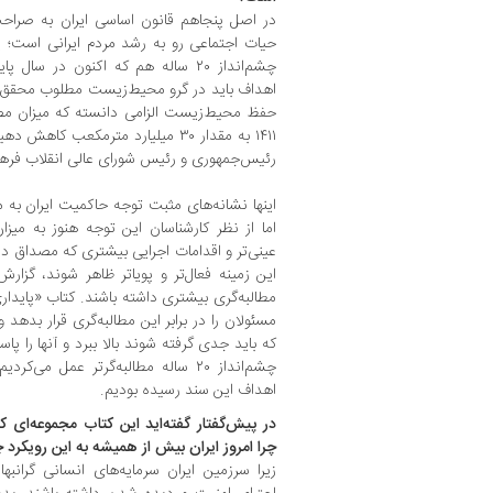
در اصل پنجاهم قانون اساسی ایران به ‌صرا
حیات اجتماعی رو به رشد مردم ایرانی است؛ 
چشم‌انداز ۲۰ ساله هم که اکنون در 
اهداف باید در گرو محیط‌زیست مطلوب محقق ش
حفظ محیط‌زیست الزامی دانسته که میزان مص
۱۴۱۱ به مقدار ۳۰ میلیارد مترمکعب 
رئیس‌جمهوری و رئیس شورای عالی انقلاب فر
اینها نشانه‌های مثبت توجه حاکمیت ایران ب
اما از نظر کارشناسان این توجه هنوز به میز
عینی‌تر و اقدامات اجرایی بیشتری که مصداق داشت
این زمینه فعال‌تر و پویاتر ظاهر شوند، گزارش
مطالبه‌گری بیشتری داشته باشند. کتاب «پایدار
مسئولان را در برابر این مطالبه‌گری قرار بده
که باید جدی گرفته شوند بالا ببرد و آنها را پا
چشم‌انداز ۲۰ ساله مطالبه‌گرتر عمل 
اهداف این سند رسیده بودیم.
در پیش‌گفتار گفته‌اید این کتاب مجموعه‌ای 
چرا امروز ایران بیش از همیشه به این رویکرد چ
زیرا سرزمین ایران سرمایه‌های انسانی گرانبه