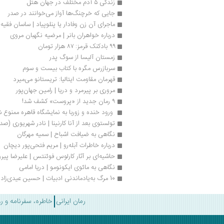
زندگی ۵ آدم مختلف در جهان‌ هتل
جایی که خرچنگ‌ها آواز می‌خوانند در صدر
ماجرای آن زن وفادار یا پنلوپیاد | ساسان فقیه
درباره خواهران بانر | مرضیه نگهبان مروی
۹۹ بادکنک قرمز: ۸۷ هزار تومان
زمستان آلیسا از سوگ پدر
سربازرس مگره با کتاب بیست و سوم
قهرمان مقاومت ایتالیا: تریستانو می‌میرد
مروری بر پیرمرد و دریا | رامین جهان‌پور
۹ رمان جدید از «پروست» کشف شد!
 ورود خنده و زوربا به نمایشگاه قاهره ممنوع ش
تولستوی بعد از آنا کارنینا | نادر شهریوری (ص
نگاهی به ضیافت اشباح | سمیه مهرگان
درباره خاطرات آبله‌رو | مریم فتحی‌پور دیچان
حاشیه‌ای بر آثار کارلوس فوئنتس | علیرضا پیرو
نگاهی به مائوی ایکونومو | دریا امامی
10 مرگ به‌یادماندنی ادبیات | حسین عیدی‌زاده
رمان ایرانی
خاطره، سفرنامه و ر