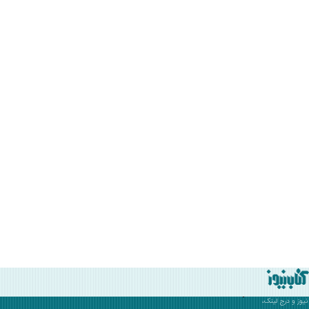
نیوز
و درج لینک،