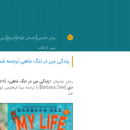
رمان خارجی
داستان کوتاه
تاریخ
دین 
پس از کتاب
زندگی من در تنگ ماهی ترجمه شد
رمان نوجوان «
زندگی من در تنگ ماهی
» [My life in the fish tank] نوشته
دی
[Barbara Dee] با ترجمه بیتا اب
شد.