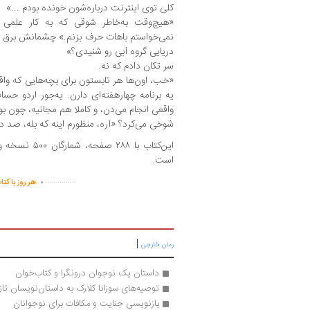
کلی توی اینترنت درباره‌شون خونده بودم ...»
«هیچ‌وقت به‌خاطر شوقی که به کار علمی 
نمی‌خواستم باهات حرف بزنم.» چشمانش برق می‌
دریایی گروه آبی رو شنیدی؟»
سر تکان دادم که نه.
«خب، اون‌ها هر تابستون برای بچه‌هایی که واق
یه برنامه‌ چهارهفته‌ای دارن. یه‌جور اردو حس
واقعی انجام می‌دن، و کاملا هم مجانیه، چون 
شوخی می‌کرد؟ «آره، منظورم اینه که بله، صد د
است.
.
...............
هر روز با کتا
|
رمان خارجی
داستان یک نوجوان درونگرا و کتاب‌خوان
توصیه‌های سوزانا کلارک به داستان‌نویسان تازه‌
بازنویسی جنایت و مکافات برای نوجوانان