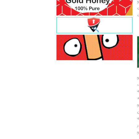
و
ت
ت
و
و
ر