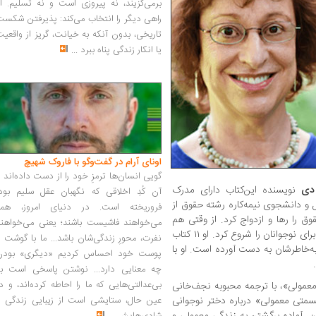
برمی‌گزیند، نه پیروزی است و نه تسلیم. ا
راهی دیگر را انتخاب می‌کند: پذیرفتن شکس
تاریخی، بدون آنکه به خیانت، گریز از واقعی
یا انکار زندگی پناه ببرد
...
اونای آرام در گفت‌وگو با فاروک شهیچ‭
گویی انسان‌ها ترمزِ خود را از دست داده‌اند 
 دی
نویسنده ‌این‌کتاب دارای مدرک
آن کُدِ اخلاقی که نگهبان عقل سلیم بود،
ل و دانشجوی نیمه‌کاره رشته حقوق از
فروریخته است. در دنیای امروز، همه
 را رها و ازدواج کرد. از وقتی هم
می‌خواهند فاشیست باشند؛ یعنی می‌خواهند
فرزندش به سن مدرسه رسید، نوشتن داستان برای نوجوانان را شروع کرد. او ۱۱ کتاب
نفرت، محورِ زندگی‌شان باشد... ما با گوشت 
 به‌خاطرشان به دست آورده است. او با
پوست خود احساس کردیم «دیگری» بودن
چه معنایی دارد... نوشتن پاسخی است به
بی‌عدالتی‌هایی که ما را احاطه کرده‌اند، و د
معمولی»، با ترجمه محبوبه نجف‌خانی
تی معمولی» درباره دختر نوجوانی
عین حال، ستایشی است از زیبایی زندگی و
ن، آماده برگشتن به زندگی معمولی و