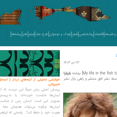
و فلسفه
اقتصاد
روانشناسی
شعر
کودک و نوجوان
طرح جلد
فیلم
طنز
ریشه‌ها
23 دی 1403
باربارا
راهیمی توسط نشر افق منتشر و راهی بازار نشر
خوانشی تحلیلی از آینه‌های دردار | اسحاق
شیروانی
پرسش اصلی رمان صرفاً این نیست که آیا
آرمان‌ها شکست خورده‌اند یا نه.پرسش
عمیق‌تر این است: انسان پس از شکست
آرمان‌ها چگونه می‌تواند همچنان معنا و
هویت خود را حفظ کند؟... پاسخی که ابراهی