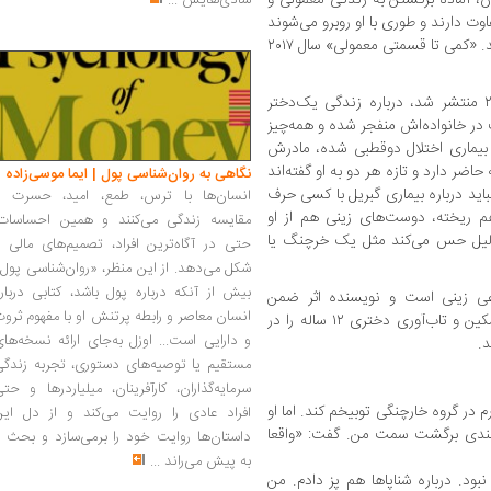
شادی‌هایش
...
اوت دارند و طوری با او روبرو می‌شوند
که گویی قرار است هرلحظه اتفاقی برایش بیافتد. «کمی تا قسمتی معمولی» سال ۲۰۱۷
«زندگی من در تنگ ماهی» هم که سال ۲۰۲۰ منتشر شد، درباره زندگی یک‌دختر
 در خانواده‌اش منفجر شده و همه‌چیز
ر بیماری اختلال دوقطبی شده، مادرش
ر دارد و تازه هر دو به او گفته‌اند
نگاهی به روان‌شناسی پول | ایما موسی‌زاده
د درباره بیماری گبریل با کسی حرف
انسان‌ها با ترس، طمع، امید، حسرت و
هم ریخته، دوست‌های زینی هم از او
مقایسه زندگی می‌کنند و همین احساسات،
ن‌دلیل حس می‌کند مثل یک خرچنگ یا
حتی در آگاه‌ترین افراد، تصمیم‌های مالی ر
شکل می‌دهد. از این منظر، «روان‌شناسی پول
بیش از آنکه درباره پول باشد، کتابی دربار
اعی زینی است و نویسنده اثر ضمن
انسان معاصر و رابطه پرتنش او با مفهوم ثرو
تشریح وضعیت یک‌بیمار دوقطبی، راه‌های تسکین و تاب‌آوری دختری ۱۲ ساله را در
و دارایی است... اوزل به‌جای ارائه نسخه‌ها
د.
مستقیم یا توصیه‌های دستوری، تجربه زندگی
سرمایه‌گذاران، کارآفرینان، میلیاردرها و حت
م در گروه خارچنگی توبیخم کند. اما او
افراد عادی را روایت می‌کند و از دل این
لبخندی برگشت سمت من. گفت: «واقعا
داستان‌ها روایت خود را برمی‌سازد و بحث ر
به پیش می‌راند
...
نبود. درباره شناپاها هم پز دادم. من