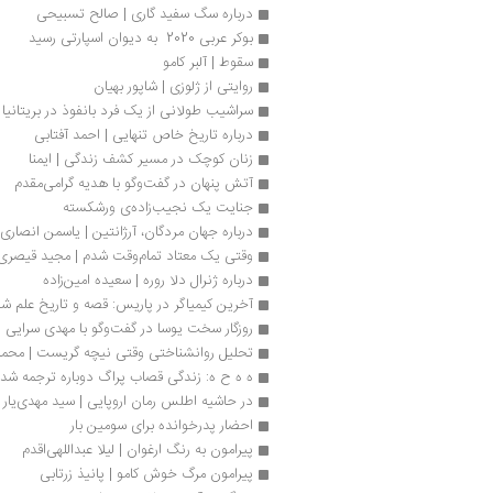
درباره سگ سفید گاری | صالح تسبیحی
بوکر عربی 2020  به دیوان اسپارتی رسید
سقوط | آلبر کامو
روایتی از ژلوزی | شاپور بهیان
سراشیب طولانی از یک فرد بانفوذ در بریتانیا
درباره تاریخ خاص تنهایی | احمد آفتابی
زنان کوچک در مسیر کشف زندگی | ایمنا
آتش پنهان در گفت‌وگو با هدیه گرامی‌مقدم
جنایت یک نجیب‌زاده‌ی ورشکسته
درباره جهان مردگان، آرژانتین | یاسمن انصاری
وقتی یک معتاد تمام‌وقت شدم | مجید قیصری
درباره ژنرال دلا روره | سعیده امین‌زاده
آخرین کیمیاگر در پاریس: قصه و تاریخ علم ش
روزگار سخت یوسا در گفت‌وگو با مهدی سرایی
تحلیل روانشناختی وقتی نیچه گریست | محم
ه ه ح ه: زندگی قصاب پراگ دوباره ترجمه شد
در حاشیه اطلس رمان اروپایی | سید مهدی‌یار
احضار پدرخوانده برای سومین بار
پیرامون به رنگ ارغوان | لیلا عبداللهی‌اقدم
پیرامون مرگ خوش کامو | پانیذ زرتابی