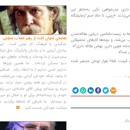
داری عذرخواهی نکن. به‌خاطر این
زدند. «زینی، تا حالا اسم آزمایشگاه
عا به زیست‌شناسی دریایی علاقه‌مندن
تقاضای اخوان ثالث از رهبر انقلاب اسلامی
اب می‌شه، و بچه‌ها کارهای تحقیقاتی
جنگیدن با فرهنگ کار عبثی است... این
بودجه خوبی دارن. بهش علاقه داری؟»
برادران آریایی ما و برادران وایکینگ، مثل اینک
ر صد!»
سحرخیزتر از ما بوده‌اند و رفته‌اند جاهای خو
این‌کتاب با ۲۸۸ صفحه، شمارگان ۵۰۰ نسخه و قیمت ۲۵۵ هزار تومان منتشر شده
دنیا مسکن کرده‌اند... ما همین چیزها را
.
نداریم. کسی نداریم از ما انتقاد بکند... استالی
با وجود اینکه خودش گرجی بود، می‌خواست
..............
ب
در گرجستان نیز همه روسی حرف بزنند...من
میرم رو میندازم پیش آقای خامنه‌ای، من برا
خودم رو نینداخته‌ام برای تو و امثال تو میر
رو میندازم... به شرطی که شماها برگردید د
مملکت خودتان خدمت کنید
...
کار