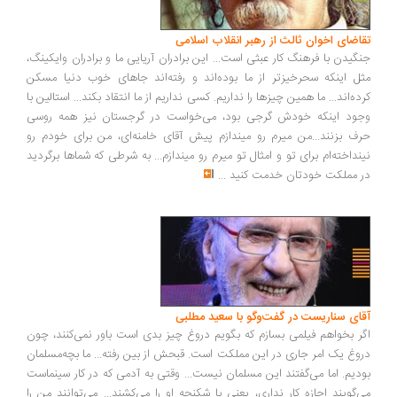
تقاضای اخوان ثالث از رهبر انقلاب اسلامی
جنگیدن با فرهنگ کار عبثی است... این برادران آریایی ما و برادران وایکینگ،
مثل اینکه سحرخیزتر از ما بوده‌اند و رفته‌اند جاهای خوب دنیا مسکن
کرده‌اند... ما همین چیزها را نداریم. کسی نداریم از ما انتقاد بکند... استالین با
وجود اینکه خودش گرجی بود، می‌خواست در گرجستان نیز همه روسی
حرف بزنند...من میرم رو میندازم پیش آقای خامنه‌ای، من برای خودم رو
نینداخته‌ام برای تو و امثال تو میرم رو میندازم... به شرطی که شماها برگردید
در مملکت خودتان خدمت کنید
...
آقای سناریست در گفت‌وگو با سعید مطلبی
اگر بخواهم فیلمی بسازم که بگویم دروغ چیز بدی است باور نمی‌کنند، چون
دروغ یک امر جاری در این مملکت است. قبحش از بین رفته... ما بچه‌مسلمان
بودیم. اما می‌گفتند این مسلمان نیست... وقتی به آدمی که در کار سینماست
می‌گویند اجازه کار نداری، یعنی با شکنجه او را می‌کشند... می‌توانند من را