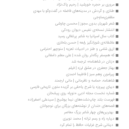
مروری بر حجره خورشید | رحیم پاک‌نژاد
طنازی و گردش در مدینه‌های فاضله در گفت‌وگو با مهدی 
مظفری‌ساوجی
شعر شهریار، بدون مجوز | محسن چاوشی
انتشار نسخه‌ی نفیس دیوان رودکی 
کتاب سال اسپانیا به شاعر پرتغالی رسید
عاشقانه‌ی شورانگیز رابعه | حسن بلخاری
ازرق شامی و طنز در ادبیات تعزیه | منوچهر احترامی
که هم‌سفر پگاه‌تر روان شده | علی معلم دامغانی
«زنان در شاهنامه» ترجمه شد
بهناز جعفری در عشق لرزه | فیلم
پیرامون وهم سبز | فاطیما احمدی
شاهنامه، حماسه و نافرمانی | مانی ارجمند
دیبای پیروزه یا شرح یاحقی بر گزیده متون تاریخی فارسی
شماره نخست مجله ادبی «نوپا» روی پیشخان
فهرست بلند چاپ‌نشده‌های نیما یوشیج | سیدعلی اصغرزاده
قصه‌های خندان از نوشته‌های بزرگان برای نوجوانان
 بهترین‌های چهار شاعر بزرگ معاصر 
درباره راه و رسم ترانه | محمد نویری
 دینانی شرح غزلیات حافظ را تمام کرد 