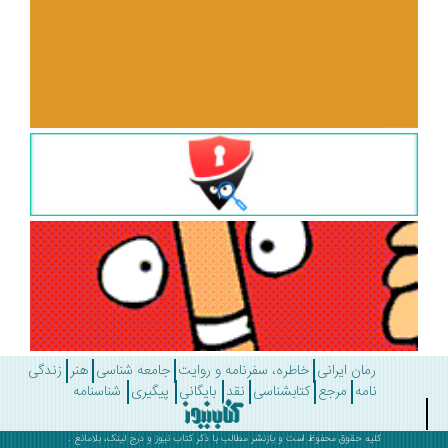
رمان ایرانی
خاطره، سفرنامه و روایت
جامعه شناسی
هنر
زندگی
نامه
مرجع
کتابشناسی
نقد
بایگانی
پیگیری
شناسنامه
کلیه حقوق محفوظ است و بازنشر مطالب با ذکر
کتاب نیوز
و درج لینک، بلامانع .