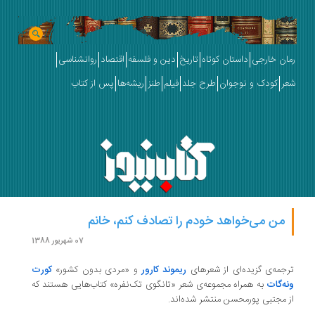
رمان خارجی
داستان کوتاه
تاریخ
دین و فلسفه
اقتصاد
روانشناسی
شعر
کودک و نوجوان
طرح جلد
فیلم
طنز
ریشه‌ها
پس از کتاب
من می‌خواهد خودم را تصادف کنم، خانم
07 شهریور 1388
ترجمه‌ی گزیده‌ای از شعرهای
ریموند کارور
و «مردی بدون کشور»
کورت
ونه‌گات
به همراه مجموعه‌ی شعر «تانگوی تک‌نفره» کتاب‌هایی هستند که
از مجتبی پورمحسن منتشر شده‌اند.