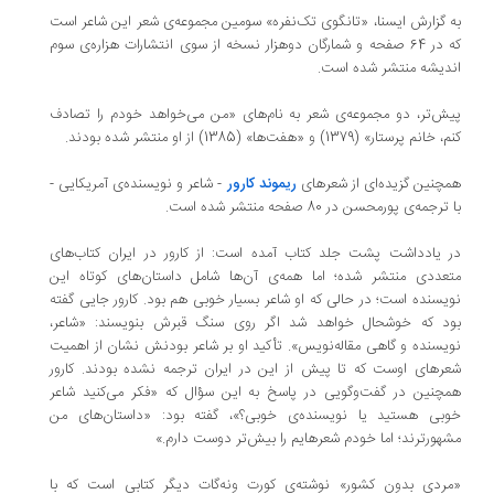
به گزارش ایسنا، «تانگوی تک‌نفره» سومین مجموعه‌ی شعر این شاعر است
که در 64 صفحه و شمارگان دوهزار نسخه از سوی انتشارات هزاره‌ی سوم
اندیشه منتشر شده است.
پیش‌تر، دو مجموعه‌ی شعر به نام‌های «من می‌خواهد خودم را تصادف
کنم، خانم پرستار» (1379) و «هفت‌ها» (1385) از او منتشر شده بودند.
همچنین گزیده‌ای از شعرهای
ریموند کارور
- شاعر و نویسنده‌ی آمریکایی -
با ترجمه‌ی پورمحسن در 80 صفحه منتشر شده است.
در یادداشت پشت جلد کتاب آمده است: از کارور در ایران کتاب‌های
متعددی منتشر شده؛ اما همه‌ی آن‌ها شامل داستان‌های کوتاه این
نویسنده است؛ در حالی که او شاعر بسیار خوبی هم بود. کارور جایی گفته
بود که خوشحال خواهد شد اگر روی سنگ قبرش بنویسند: «شاعر،
نویسنده و گاهی مقاله‌نویس». تأکید او بر شاعر بودنش نشان از اهمیت
شعرهای اوست که تا پیش از این در ایران ترجمه نشده بودند. کارور
همچنین در گفت‌وگویی در پاسخ به این سؤال که «فکر می‌کنید شاعر
خوبی هستید یا نویسنده‌ی خوبی؟»، گفته بود: «داستان‌های من
مشهورترند؛ اما خودم شعرهایم را بیش‌تر دوست دارم.»
«مردی بدون کشور» نوشته‌ی کورت ونه‌گات دیگر کتابی است که با