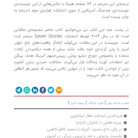
ترجمه‌ی این مترجم در 112 صفحه همراه با عکس‌هایی از این نویسنده‌ی
نویسنده‌ی ضدجنگ آمریکایی از سوی انتشارات هزاره‌ی سوم اندیشه به
چاپ رسیده است.
در پشت جلد این کتاب نیز می‌خوانیم: کتاب حاضر مجموعه‌ی مقالاتی
است که در سال 2004 توسط انتشارات Seven Stories منتشر شده
است. نویسنده در این مقالات می‌کوشد ارائه‌گر واقعیت‌های تلخ جهان
امروز با زبان گزنده‌ی خود باشد. شاید بیش از همه، دولتمردان ایالات
متحده و بخصوص جورج دبلیو بوش، رییس‌جمهور آمریکا، هدف پیکان
تیز انتقادات کورت ونه‌گات قرار می‌گیرند. مخاطب «مردی بدون کشور»
پس از خواندن کتاب، خود را در جهانی ناامن می‌بیند که تصور هر اتفاقی
در آن بعید به نظر نمی‌رسد.
|
|
|
شعر و ادبیات کهن
کورت ونه‌گات
ریموند کارور
فریدالدین ابوحامد عطار نیشابوری
 سروده‌هایی از شاعران تانزانیا
در رثای حاج محمود اکبرزاده | محمد کاظم کاظمی
نشست رونمایی و نقد و بررسی زندگی در آمنیون