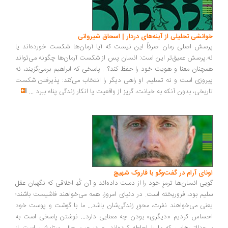
خوانشی تحلیلی از آینه‌های دردار | اسحاق شیروانی
پرسش اصلی رمان صرفاً این نیست که آیا آرمان‌ها شکست خورده‌اند یا
نه.پرسش عمیق‌تر این است: انسان پس از شکست آرمان‌ها چگونه می‌تواند
همچنان معنا و هویت خود را حفظ کند؟... پاسخی که ابراهیم برمی‌گزیند، نه
پیروزی است و نه تسلیم. او راهی دیگر را انتخاب می‌کند: پذیرفتن شکست
تاریخی، بدون آنکه به خیانت، گریز از واقعیت یا انکار زندگی پناه ببرد
...
اونای آرام در گفت‌وگو با فاروک شهیچ‭
گویی انسان‌ها ترمزِ خود را از دست داده‌اند و آن کُدِ اخلاقی که نگهبان عقل
سلیم بود، فروریخته است. در دنیای امروز، همه می‌خواهند فاشیست باشند؛
یعنی می‌خواهند نفرت، محورِ زندگی‌شان باشد... ما با گوشت و پوست خود
احساس کردیم «دیگری» بودن چه معنایی دارد... نوشتن پاسخی است به