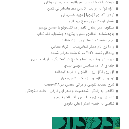
خودت را تماشا کن یا اسرارالتوحید برای نوجوانان
 "راه نو" به روایت آکادمی مطالعات‌ایرانی لندن 
آزادی! آه، ای آزادی! | نوید خسروانی
اشعار  اوستا درآن صبح پرنیانی
منظومه امیرارسلان نامدار در گفت‌وگو با حسن رزمجو
پژوهشنامه انتقادی متون: برگزیده جشنواره نقد کتاب
 چاپ هفدهم داستانهایی از شاهنامه‌ 
و اما زن نام دیگر تنهایی‌ست | آنژیلا عطایی
برندگان کاستا 2020 در 5 رشته معرفی شدند
جهان در بوطیقای نیما یوشیج در گفت‌وگو با فریاد ناصری
چامه‌ی 28 در ستایش موسی بیدج
گل زری کاکل زری | کارتون + ترانه کودکانه
نو بهار و تازه بهار از ملک الشعرای بهار 
شرح قصاید فارسی و مراثی سعدی در 838صفحه
نگاهی به زندگی، شخصیت و شعر ابن‌ فارض | حامد شکوفگی
ده بازی رومیزی بر اساس  آثار فاخر فارسی
نگاهی به خطبه اصغر | علی داودی