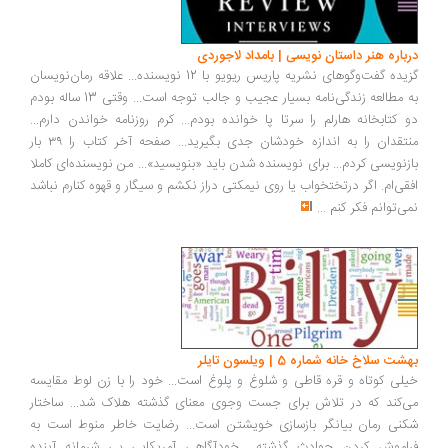
درباره هنر داستان نویسی | بامداد لاجوردی
گزیده گفت‌وگوهای نشریه پاریس ریویو با 12 نویسنده... علاقه رمان‌نویسان
به مطالعه زندگی‌نامه بسیار عجیب و جالب توجه است... وقتی 13 ساله بودم
دو کتابخانه هارلم را سرتا پا خوانده بودم... کرم روزنامه خواندن دارم...
منتقدان را به اندازه خودشان جدی بگیرید... صفحه آخر کتاب را ۳۹ بار
بازنویسی کردم... برای نویسنده شدن باید «بنویسید»... من نویسنده‌ای کاملا
افقی‌ام. اگر درتختخواب یا روی نیمکتی دراز نکشم و سیگار و قهوه کنارم نباشد
نمی‌توانم فکر کنم
...
بهشت سلاخ خانه شماره 5 | ويلسون تايلر
خیلی کوتاه و قره قاطی و شلوغ و پلوغ است... خود را با زن لوط مقایسه
می‌کند که در تلاش برای جست وجوی معنای گذشته هلاک شد... ساختار
شکنی رمان بیانگر بازسازی خویشتن است... رضایت خاطر منوط است به
فراموش کردن حوادث گذشته... خودآگاهی آمریکایی بی شرمانه آینده