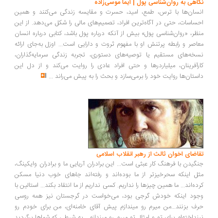
نگاهی به روان‌شناسی پول | ایما موسی‌زاده
انسان‌ها با ترس، طمع، امید، حسرت و مقایسه زندگی می‌کنند و همین
احساسات، حتی در آگاه‌ترین افراد، تصمیم‌های مالی را شکل می‌دهد. از این
منظر، «روان‌شناسی پول» بیش از آنکه درباره پول باشد، کتابی درباره انسان
معاصر و رابطه پرتنش او با مفهوم ثروت و دارایی است... اوزل به‌جای ارائه
نسخه‌های مستقیم یا توصیه‌های دستوری، تجربه زندگی سرمایه‌گذاران،
کارآفرینان، میلیاردرها و حتی افراد عادی را روایت می‌کند و از دل این
داستان‌ها روایت خود را برمی‌سازد و بحث را به پیش می‌راند
...
تقاضای اخوان ثالث از رهبر انقلاب اسلامی
جنگیدن با فرهنگ کار عبثی است... این برادران آریایی ما و برادران وایکینگ،
مثل اینکه سحرخیزتر از ما بوده‌اند و رفته‌اند جاهای خوب دنیا مسکن
کرده‌اند... ما همین چیزها را نداریم. کسی نداریم از ما انتقاد بکند... استالین با
وجود اینکه خودش گرجی بود، می‌خواست در گرجستان نیز همه روسی
حرف بزنند...من میرم رو میندازم پیش آقای خامنه‌ای، من برای خودم رو
نینداخته‌ام برای تو و امثال تو میرم رو میندازم... به شرطی که شماها برگردید