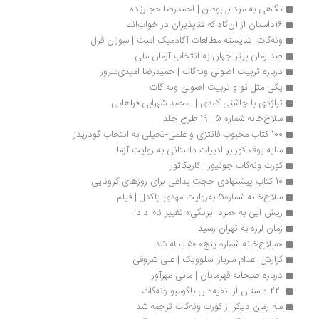
نگاهی به مرد بی‌وطن | احمدرضا حجارزاده
16داستان از آن‌گاه که فناپذیران در خواب‌اند
ونه‌گات  شایسته مطالعات آکادمیک است | سوزان فرل
صد رمان برتر جهان به انتخاب آرمان ملی
درباره تربیت اصولی ونه‌گات | حمیدرضا امیدی‌سرور
یکی مثل تو و تربیت اصولی ونه گات
تراژدی با چاشنی کمدی |  محمد شهرابی فراهانی
سلاخ‌­خانه شماره 5 | 19 طرح جلد
100 کتاب محبوب فانتزی و علمی-تخیلی به انتخاب گودریدز
سایه بوف کور بر ادبیات داستانی به روایت آزما
کورت ونه‌گات جونیور | کاریکاتور
10 کتاب پیشنهادی حجت بداغی برای روزهای کرونایی
سلاخ‌خانه شماره5 به‌روایت مهدی پاکدل | فیلم
ریش آبی به «مرد آبرنگی» تغییر نام داد!
زمان لرزه به تهران رسید
«سلاخ‌خانه شماره پنج» ۵۰ ساله شد
گزارش اعدام سرباز اسلوویک | علی شروقی
درباره صبحانه قهرمانان | مانی مهرآور
 22 داستان از انفیه‌دان باگومبو ونه‌گات 
سه رمان دیگر از کورت‌ ونه‌گات ترجمه شد