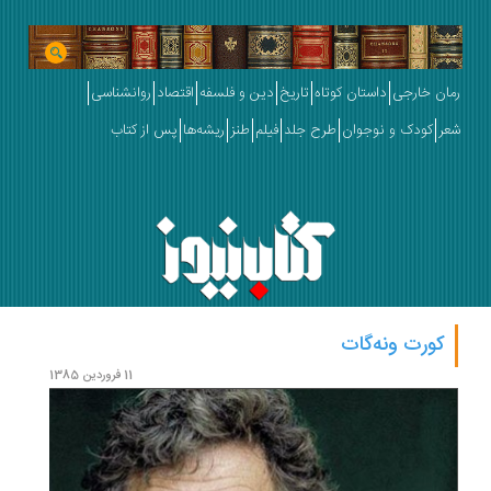
رمان خارجی
داستان کوتاه
تاریخ
دین و فلسفه
اقتصاد
روانشناسی
شعر
کودک و نوجوان
طرح جلد
فیلم
طنز
ریشه‌ها
پس از کتاب
کورت ونه‌گات
11 فروردین 1385