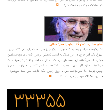
در مملکت خودتان خدمت کنید
...
آقای سناریست در گفت‌وگو با سعید مطلبی
اگر بخواهم فیلمی بسازم که بگویم دروغ چیز بدی است باور نمی‌کنند، چون
دروغ یک امر جاری در این مملکت است. قبحش از بین رفته... ما بچه‌مسلمان
بودیم. اما می‌گفتند این مسلمان نیست... وقتی به آدمی که در کار سینماست
می‌گویند اجازه کار نداری، یعنی با شکنجه او را می‌کشند... می‌توانند من را
زمین بزنند اما نمی‌توانند من را روی زمین نگه دارند، من بلند می‌شوم...
فردین عاشقانه مردم را دوست داشت
...