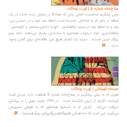
سلاخ‌­خانه شماره 5 | کورت ونه‌گات
بیلی پیلگریم شخصیت اصلی رمان که تصادفاً در بمباران زنده مانده در یک
لحظه در دفتر کار یا خانه‌­اش نشسته است، لحظه بعد خود را در درسدن می‌­
یابد و به لحظه بعد در سیاره ترالفامادور... آنها با دانش مختصر و آرام­‌بخش‌ ­
ترالفامادوری خود درجواب همه­‌چیز با ساده‌­دلی پاسخ می‌­دهند: «بله رسم
روزگار چنین است»... درباره یک کشتار هیچ چیز عاقلانه­‌ای برای گفتن وجود
ندارد.
...
صبحانه قهرمانان | کورت ونه‌گات
هوور، که به بیلی پیلگریم در سلاخ‌خانه شماره 5 شباهت دارد، مردی است
ثروتمند؛ اگرچه از درون شکسته است... در 1979، جایزه نوبل را در پزشکی
دریافت می‌کند... نگرش او به انسانها، همانطور که به طوطی محبوبش
می‌گوید، این است که «ما همگی هلیوگابالوس[امپراتور روم] هستیم!
...