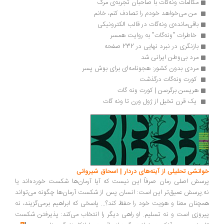
مکالمات ونه‌گات با صاحبان تجربه‌ی مرگ 
 من می‌خواهد خودم را تصادف کنم، خانم 
باقی‌مانده‌ی ونه‌گات در قالب الکترونیکی 
 خاطرات "ونه‌گات" به روایت همسر 
بازنگری در نبرد نهایی در 232 صفحه
مرد بی‌وطن ایرانی شد 
مردی‌ بدون‌ کشور: هجونامه‌ای برای بوش پسر 
 کورت ونه‌گات درگذشت 
هریسن برگرسن | کورت ونه گات
 یک قرن تخیل از ژول ورن تا ونه گات
خوانشی تحلیلی از آینه‌های دردار | اسحاق شیروانی
پرسش اصلی رمان صرفاً این نیست که آیا آرمان‌ها شکست خورده‌اند یا
نه.پرسش عمیق‌تر این است: انسان پس از شکست آرمان‌ها چگونه می‌تواند
همچنان معنا و هویت خود را حفظ کند؟... پاسخی که ابراهیم برمی‌گزیند، نه
پیروزی است و نه تسلیم. او راهی دیگر را انتخاب می‌کند: پذیرفتن شکست