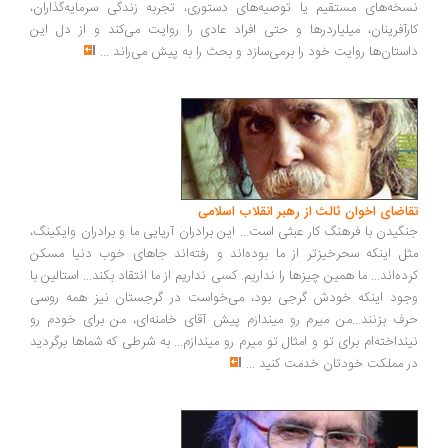
خه‌های مستقیم یا توصیه‌های دستوری، تجربه زندگی سرمایه‌گذاران،
رآفرینان، میلیاردرها و حتی افراد عادی را روایت می‌کند و از دل این
ستان‌ها روایت خود را برمی‌سازد و بحث را به پیش می‌راند
...
اضای اخوان ثالث از رهبر انقلاب اسلامی
گیدن با فرهنگ کار عبثی است... این برادران آریایی ما و برادران وایکینگ،
ل اینکه سحرخیزتر از ما بوده‌اند و رفته‌اند جاهای خوب دنیا مسکن
ده‌اند... ما همین چیزها را نداریم. کسی نداریم از ما انتقاد بکند... استالین با
ود اینکه خودش گرجی بود، می‌خواست در گرجستان نیز همه روسی
ف بزنند...من میرم رو میندازم پیش آقای خامنه‌ای، من برای خودم رو
نداخته‌ام برای تو و امثال تو میرم رو میندازم... به شرطی که شماها برگردید
 مملکت خودتان خدمت کنید
...