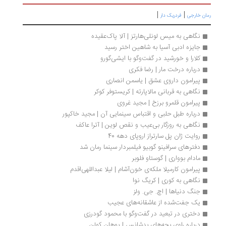
|
|
ان خارجی
فردریک دار
نگاهی به میس لونلی‌هارتز | آلا پاک‌عقیده
جایزه ادبی آسیا به شاهین اختر رسید
کلارا و خورشید در گفت‌وگو با ایشی‌گورو 
درباره درخت مار | رضا فکری
پیرامون داروی عشق | یاسمن انصاری 
نگاهی به قربانی مالاپارته | کریستوفر کوکر
پیرامون قلمرو برزخ | مجید غروی
درباره طبل حلبی و اقتباس سینمایی آن | مجید خاکپور
نگاهی به روزگار بی‌عیب و نقص لوین | آترا عاکف
روایت ژان پل سارتراز اروپای دهه 40
دفترهای سرافینو گوبیو فیلمبردار سینما رمان شد
مادام بوواری | گوستاو فلوبر
پیرامون کارمیلا ملکه‌ی خون‌آشام | لیلا عبداللهی‌اقدم
نگاهی به کوری | کریگ نوا
جنگ دنیاها | اچ. جی. ولز
یک جفت‌شده از عاشقانه‌های عجیب
دختری در تبعید در گفت‌وگو با محمود گودرزی
درباره راوی بچه‌های بدشانس | یوهان کولن