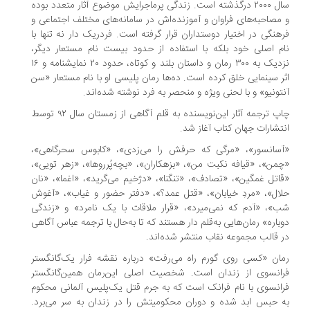
سال ۲۰۰۰ درگذشته است. زندگی پرماجرایش موضوع آثار متعدد بوده
مصاحبه‌های فراوان و آموزنده‌اش در سامانه‌های مختلف اجتماعی و
هنگی در اختیار دوستداران قرار گرفته است. فردریک دار نه تنها با
م اصلی خود بلکه با استفاده از حدود بیست نام مستعار دیگر،
نزدیک به ۳۰۰ رمان و داستان بلند و کوتاه، حدود ۲۰ نمایشنامه و ۱۶
ر سینمایی خلق کرده است. ده‌ها رمان پلیسی او با نام مستعار «سن
تونیو» و با لحنی ویژه و منحصر به فرد نوشته شده‌اند.
چاپ ترجمه آثار این‌نویسنده به قلم آگاهی از زمستان سال ۹۲ توسط
تشارات جهان کتاب آغاز شد.
سانسور»، «مرگی که حرفش را می‌زدی»، «کابوس سحرگاهی»،
من»، «قیافه نکبت من»، «بزهکاران»، «بچه‌پُرروها»، «زهر تویی»،
اتل غمگین»، «تصادف»، «تنگنا»، «دژخیم می‌گرید»، «اغما»، «نان
ال»، «مردِ خیابان»، «قتل عمد؟»، «دفتر حضور و غیاب»، «آغوش
»، «آدم که نمی‌میرد»، «قرار ملاقات با یک نامرد» و «زندگی
باره» رمان‌هایی به‌قلم دار هستند که تا به‌حال با ترجمه عباس آگاهی
 قالب مجموعه نقاب منتشر شده‌اند.
ان «کسی روی گورم راه می‌رفت» درباره نقشه فرار یک‌گانگستر
انسوی از زندان است. شخصیت اصلی این‌رمان همین‌گانگستر
انسوی با نام فرانک است که به جرم قتل یک‌پلیس آلمانی محکوم
 حبس ابد شده و دوران محکومیتش را در زندان به سر می‌برد.