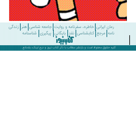
رمان ایرانی
خاطره، سفرنامه و روایت
جامعه شناسی
هنر
زندگی
نامه
مرجع
کتابشناسی
نقد
بایگانی
پیگیری
شناسنامه
کلیه حقوق محفوظ است و بازنشر مطالب با ذکر
کتاب نیوز
و درج لینک، بلامانع .