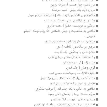
من شماره چهار هستم از میراث لورین
درباره درک یک پایان | شيما بهره‌مند
حاشیه‌ای بر ناخدای پانزده ساله | حمیدرضا امیدی سرور
یک اورنج فرانسوی برای «جنگ زیباست »
درنگی بر نویسنده خضرا | محمد صابری
نگاهی به شخصیت و جهان داستانی النا پونیاتوسکا | شبنم 
کهن‌چی
پیرامون استونر ویلیامز | محمدامین اکبری
مروری بر بیگ‌سور | فاطمه آزادی
طلاق قاتل یا رستگاری یک قدیسه
یک هفته با داستایفسکی در شهر کتاب
پیر و ژان | گی دو موپاسان
آوای وحش | جک لندن
جایزه کلارک به وصیت‌نامه جسی لمب 
10+90 کتاب‌ برتر۲۰۱۹ به انتخاب نیویورک‌تایمز
طوطی و الیور در گفت‌وگو با پیتر کری
نگاهی به اتاقی با یک چشم‌انداز | مرضیه لشکری
روزگار سخت یوسا با یکسال تاخیر رسید
پیرامون برادران غریب | لیلا عبداللهی
لذت داستان در خیابان مینتولاسا | بامداد لاجوردی