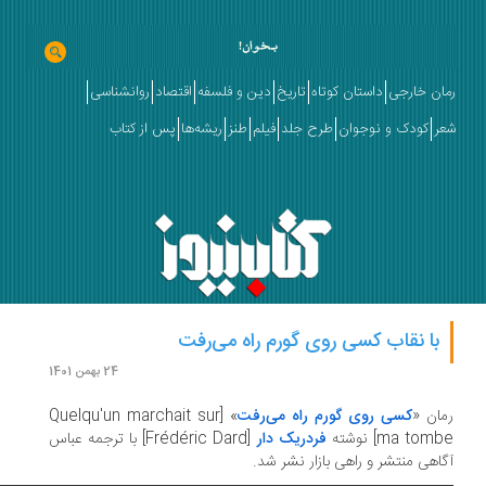
ان خارجی
داستان کوتاه
تاریخ
دین و فلسفه
اقتصاد
روانشناسی
ر
کودک و نوجوان
طرح جلد
فیلم
طنز
ریشه‌ها
پس از کتاب
با نقاب کسی روی گورم راه می‌رفت
24 بهمن 1401
ان «
کسی روی گورم راه می‌رفت
» [Quelqu'un marchait sur
ma tom] نوشته
فردریک دار
[Frédéric Dard] با ترجمه عباس
اهی منتشر و راهی بازار نشر شد.