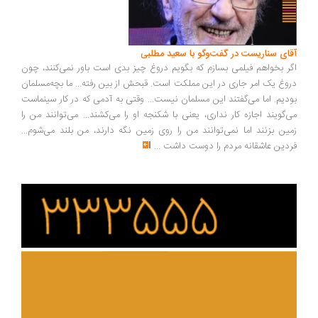
ای سناریست در گفت‌وگو با سعید مطلبی
ر بخواهم فیلمی بسازم که بگویم دروغ چیز بدی است باور نمی‌کنند، چون
وغ یک امر جاری در این مملکت است. قبحش از بین رفته... ما بچه‌مسلمان
دیم. اما می‌گفتند این مسلمان نیست... وقتی به آدمی که در کار سینماست
‌گویند اجازه کار نداری، یعنی با شکنجه او را می‌کشند... می‌توانند من را
ین بزنند اما نمی‌توانند من را روی زمین نگه دارند، من بلند می‌شوم...
دین عاشقانه مردم را دوست داشت
...