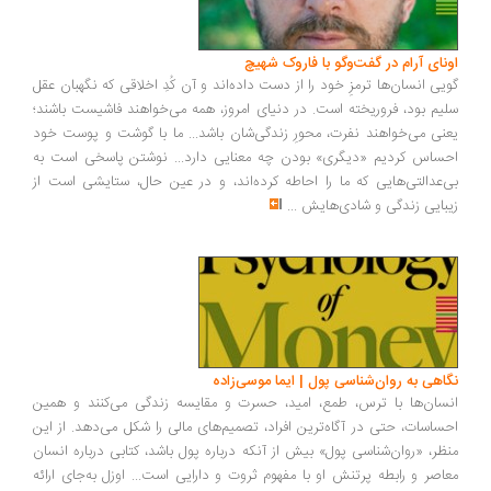
ونای آرام در گفت‌وگو با فاروک شهیچ
یی انسان‌ها ترمزِ خود را از دست داده‌اند و آن کُدِ اخلاقی که نگهبان عقل
یم بود، فروریخته است. در دنیای امروز، همه می‌خواهند فاشیست باشند؛
نی می‌خواهند نفرت، محورِ زندگی‌شان باشد... ما با گوشت و پوست خود
ساس کردیم «دیگری» بودن چه معنایی دارد... نوشتن پاسخی است به
‌عدالتی‌هایی که ما را احاطه کرده‌اند، و در عین حال، ستایشی است از
بایی زندگی و شادی‌هایش
...
اهی به روان‌شناسی پول | ایما موسی‌زاده
سان‌ها با ترس، طمع، امید، حسرت و مقایسه زندگی می‌کنند و همین
ساسات، حتی در آگاه‌ترین افراد، تصمیم‌های مالی را شکل می‌دهد. از این
ظر، «روان‌شناسی پول» بیش از آنکه درباره پول باشد، کتابی درباره انسان
اصر و رابطه پرتنش او با مفهوم ثروت و دارایی است... اوزل به‌جای ارائه