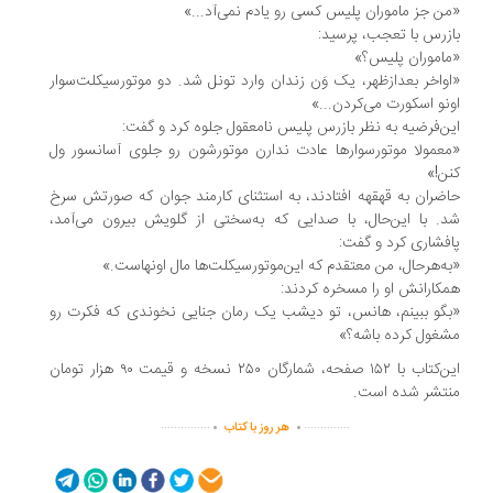
ن جز ماموران پلیس کسی رو یادم نمی‌آد...»
زرس با تعجب، پرسید:
اموران پلیس؟»
واخر بعدازظهر، یک‌ وَن زندان وارد تونل شد. دو موتورسیکلت‌سوار
نو اسکورت می‌کردن...»
ن‌فرضیه به نظر بازرس پلیس نامعقول جلوه کرد و گفت:
عمولا موتورسوارها عادت ندارن موتورشون رو جلوی آسانسور ول
ن!»
ضران به قهقهه افتادند، به استثنای کارمند جوان که صورتش سرخ
. با این‌حال، با صدایی که به‌سختی از گلویش بیرون می‌آمد،
فشاری کرد و گفت:
ه‌هرحال، من معتقدم که این‌موتورسیکلت‌ها مال اونهاست.»
کارانش او را مسخره کردند:
گو ببینم، هانس، تو دیشب یک رمان جنایی نخوندی که فکرت رو
غول کرده باشه؟»
این‌کتاب با ۱۵۲ صفحه، شمارگان ۲۵۰ نسخه و قیمت ۹۰ هزار تومان
تشر شده است.
.
.
...............
..............
هر روز با کتاب