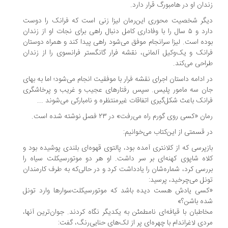
دان او در هامبورگ قرار دارد.
گر شخصیت محوری این‌رمان لیزا زنی است که فرانک را دوست
دارد و ۵ سال را با وفاداری کامل دنبال راهی برای نجات او از زندان
ده است. لیزا سرانجام موفق می‌شود راهی پیدا کند و همراه دوستان
انک و یک‌وکیل آلمانی، نقشه فرار گانگستر فرانسوی را از زندان
احی می‌کند.
 ادامه داستان اجرای نقشه فرار با موفقیت انجام می‌شود؛ اما به بهای
ن سه مامور پلیس. سپس رفتارهای عجیب و غریب و پرخاشگری
انک باعث شکل‌گیری اتفاقات غیرمنتظره و نامبارکی می‌شوند ...
ن «کسی روی گورم راه می‌رفت» در ۲۳ فصل نوشته شده است.
 قسمتی از این‌کتاب می‌خوانیم:
زپرسی که از کلانتری آمده بود، پالتوی قهوه‌ای بلندی پوشیده بود و
اه شاپوی کهنه‌ای بر سر داشت. او هر دو موتورسیکلت سیاه را
رسی کرد، شماره‌شان را یادداشت کرد و در حالی‌که به طرف کارمندان
نل می‌چرخید، پرسید:
سی یادش هست دیده باشد که موتورسیکلت‌سوارها وارد تونل
ه باشن؟»
اطبان با قیافه‌ای نامطمئن به یکدیگر نگاه کردند. جوان‌ترین آنها،
دی لاغراندام با چهره‌ای پر از لک‌های حنایی‌رنگ، گفت: