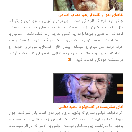
تقاضای اخوان ثالث از رهبر انقلاب اسلامی
جنگیدن با فرهنگ کار عبثی است... این برادران آریایی ما و برادران وایکینگ،
مثل اینکه سحرخیزتر از ما بوده‌اند و رفته‌اند جاهای خوب دنیا مسکن
کرده‌اند... ما همین چیزها را نداریم. کسی نداریم از ما انتقاد بکند... استالین با
وجود اینکه خودش گرجی بود، می‌خواست در گرجستان نیز همه روسی
حرف بزنند...من میرم رو میندازم پیش آقای خامنه‌ای، من برای خودم رو
نینداخته‌ام برای تو و امثال تو میرم رو میندازم... به شرطی که شماها برگردید
در مملکت خودتان خدمت کنید
...
آقای سناریست در گفت‌وگو با سعید مطلبی
اگر بخواهم فیلمی بسازم که بگویم دروغ چیز بدی است باور نمی‌کنند، چون
دروغ یک امر جاری در این مملکت است. قبحش از بین رفته... ما بچه‌مسلمان
بودیم. اما می‌گفتند این مسلمان نیست... وقتی به آدمی که در کار سینماست