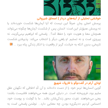
خوانشی تحلیلی از آینه‌های دردار | اسحاق شیروانی
پرسش اصلی رمان صرفاً این نیست که آیا آرمان‌ها شکست خورده‌اند یا
نه.پرسش عمیق‌تر این است: انسان پس از شکست آرمان‌ها چگونه می‌تواند
همچنان معنا و هویت خود را حفظ کند؟... پاسخی که ابراهیم برمی‌گزیند، نه
پیروزی است و نه تسلیم. او راهی دیگر را انتخاب می‌کند: پذیرفتن شکست
تاریخی، بدون آنکه به خیانت، گریز از واقعیت یا انکار زندگی پناه ببرد
...
اونای آرام در گفت‌وگو با فاروک شهیچ‭
گویی انسان‌ها ترمزِ خود را از دست داده‌اند و آن کُدِ اخلاقی که نگهبان عقل
سلیم بود، فروریخته است. در دنیای امروز، همه می‌خواهند فاشیست باشند؛
یعنی می‌خواهند نفرت، محورِ زندگی‌شان باشد... ما با گوشت و پوست خود
احساس کردیم «دیگری» بودن چه معنایی دارد... نوشتن پاسخی است به