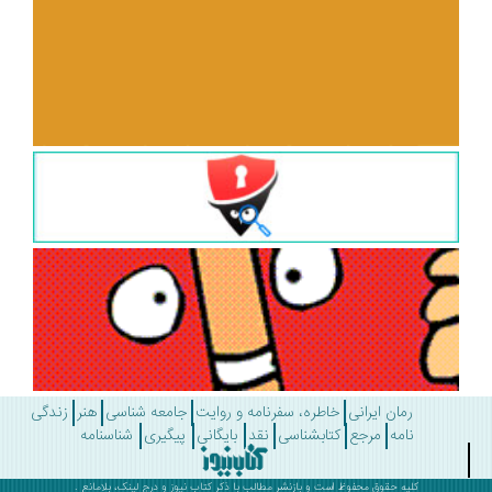
رمان ایرانی
خاطره، سفرنامه و روایت
جامعه شناسی
هنر
زندگی
نامه
مرجع
کتابشناسی
نقد
بایگانی
پیگیری
شناسنامه
کلیه حقوق محفوظ است و بازنشر مطالب با ذکر
کتاب نیوز
و درج لینک، بلامانع .