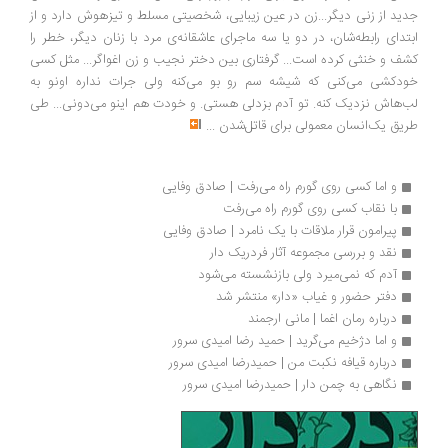
جدید از زنی دیگر...زن در عین زیبایی، شخصیتی مسلط و تیزهوش دارد و از
ابتدای رابطه‌شان، در دو یا سه ماجرای عاشقانه‌ی مرد با زنان دیگر، خطر را
کشف و خنثی کرده است... گرفتاری بین دختر نجیب و زن اغواگر... مثل کسی
خودکشی می‌کنی که شیشه سم رو بو می‌کنه ولی جرات نداره اونو به
لب‌هاش نزدیک کنه. تو آدم بزدلی هستی. و خودت هم اینو می‌دونی... طی
طریق یک‌انسان معمولی برای قاتل‌شدن
...
و اما کسی روی گورم راه می‌رفت | صادق وفایی
با نقاب کسی روی گورم راه می‌رفت 
پیرامون قرار ملاقات با یک نامرد | صادق وفایی
نقد و بررسی مجموعه آثار فردریک دار
آدم که نمی‌میرد ولی بازنشسته می‌شود
دفتر حضور و غیاب «دار» منتشر شد
درباره رمان اغما | مانی ارجمند
و اما دژخیم می‌گرید | حمید رضا امیدی سرور
درباره قیافه نکبت من | حمیدرضا امیدی سرور
نگاهی به چمن دار | حمیدرضا امیدی سرور