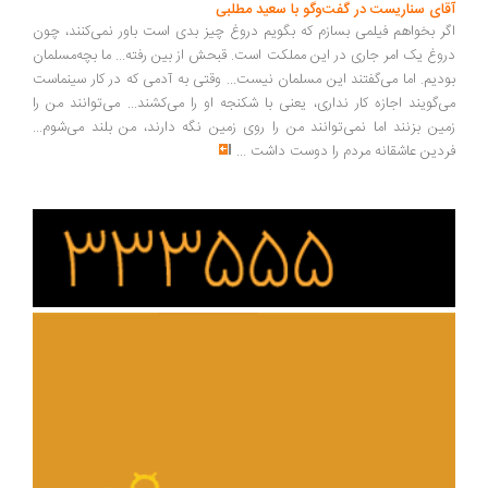
ای سناریست در گفت‌وگو با سعید مطلبی
ر بخواهم فیلمی بسازم که بگویم دروغ چیز بدی است باور نمی‌کنند، چون
وغ یک امر جاری در این مملکت است. قبحش از بین رفته... ما بچه‌مسلمان
دیم. اما می‌گفتند این مسلمان نیست... وقتی به آدمی که در کار سینماست
‌گویند اجازه کار نداری، یعنی با شکنجه او را می‌کشند... می‌توانند من را
ین بزنند اما نمی‌توانند من را روی زمین نگه دارند، من بلند می‌شوم...
دین عاشقانه مردم را دوست داشت
...