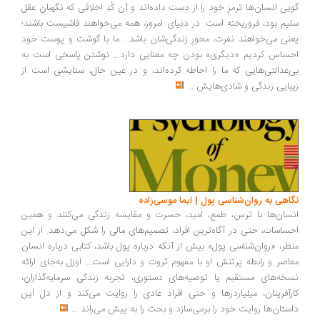
یی انسان‌ها ترمزِ خود را از دست داده‌اند و آن کُدِ اخلاقی که نگهبان عقل
یم بود، فروریخته است. در دنیای امروز، همه می‌خواهند فاشیست باشند؛
نی می‌خواهند نفرت، محورِ زندگی‌شان باشد... ما با گوشت و پوست خود
ساس کردیم «دیگری» بودن چه معنایی دارد... نوشتن پاسخی است به
‌عدالتی‌هایی که ما را احاطه کرده‌اند، و در عین حال، ستایشی است از
بایی زندگی و شادی‌هایش
...
اهی به روان‌شناسی پول | ایما موسی‌زاده
سان‌ها با ترس، طمع، امید، حسرت و مقایسه زندگی می‌کنند و همین
ساسات، حتی در آگاه‌ترین افراد، تصمیم‌های مالی را شکل می‌دهد. از این
ظر، «روان‌شناسی پول» بیش از آنکه درباره پول باشد، کتابی درباره انسان
اصر و رابطه پرتنش او با مفهوم ثروت و دارایی است... اوزل به‌جای ارائه
خه‌های مستقیم یا توصیه‌های دستوری، تجربه زندگی سرمایه‌گذاران،
رآفرینان، میلیاردرها و حتی افراد عادی را روایت می‌کند و از دل این
ستان‌ها روایت خود را برمی‌سازد و بحث را به پیش می‌راند
...