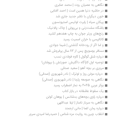
نگاهی به عصیان روت | محمد صابری
در حاشیه دنیا همین است | احمد آفتابی
خون دیگران با ناشر جدید جاری شد
پیکان سیاه | رابرت لوئیس استیونسون
باشگاه مشت‌زنی و بی‌پولی | چاک پالانیک
رنج‌های ورتر جوان به چاپ هفدهم کشید
کاتالپسی با خزان اسمیت رسید
و اما اگر از رودخانه گذشتی | شیما جوادی
مسافر بوسویچ پس از 82 سال پرفروش شد
درباره شنل گوگول | کاوه فولادی نسب
توصیه اول کارآگاه داگلیش: صورتش را بپوشان!
مروری بر بچه آهو | سعید صدقی
 درباره مولن روژ و لوترک | نادر شهریوری (صدقی)
نگاهی به صومعه پارما | نادر شهریوری (صدقی)
بوکر عربی 2025 به نماز اضطراب رسید
یک سقوط عاشقانه در بازار کتاب
درباره راوی بچه‌های بدشانس | یوهان کولن
نگاهی به سرباز ناساز | لیلا عبداللهی
درباره رمان اغما | مانی ارجمند
انقلاب چین به روایت مزه شناس | حمیدرضا امیدی سرور