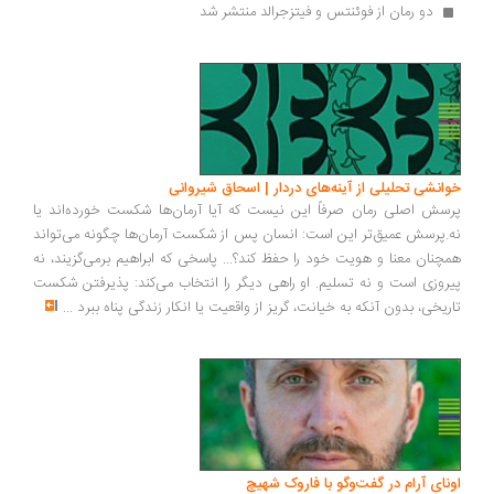
 دو رمان از فوئنتس و فیتزجرالد منتشر شد 
انشی تحلیلی از آینه‌های دردار | اسحاق شیروانی
سش اصلی رمان صرفاً این نیست که آیا آرمان‌ها شکست خورده‌اند یا
.پرسش عمیق‌تر این است: انسان پس از شکست آرمان‌ها چگونه می‌تواند
چنان معنا و هویت خود را حفظ کند؟... پاسخی که ابراهیم برمی‌گزیند، نه
روزی است و نه تسلیم. او راهی دیگر را انتخاب می‌کند: پذیرفتن شکست
ریخی، بدون آنکه به خیانت، گریز از واقعیت یا انکار زندگی پناه ببرد
...
ونای آرام در گفت‌وگو با فاروک شهیچ