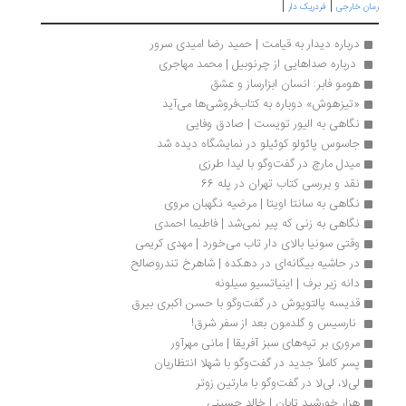
|
|
ان خارجی
فردریک دار
درباره دیدار به قیامت | حمید رضا امیدی سرور
 درباره صداهایی از چرنوبیل | محمد مهاجری
هومو فابر: انسان ابزارساز و عشق
«تیزهوش» دوباره به کتاب‌فروشی‌ها می‌آید 
نگاهی به الیور تویست | صادق وفایی
جاسوس پائولو کوئیلو در نمایشگاه دیده شد
میدل مارچ در گفت‌وگو با لیدا طرزی
نقد و بررسی کتاب تهران در پله 66
نگاهی به سانتا اویتا | مرضیه نگهبان مروی
نگاهی به زنی که پیر نمی‌شد | فاطیما احمدی
وقتی سونیا بالای‌ دار تاب می‌خورد | مهدی کریمی
در حاشیه بیگانه‌ای در دهکده | شاهرخ تندروصالح
دانه زیر برف | اینیاتسیو سیلونه
قدیسه پالتوپوش در گفت‌وگو با حسن اکبری بیرق
 نارسیس و گلدمون بعد از سفر شرق! 
مروری بر تپه‌های سبز آفریقا | مانی مهرآور
پسر کاملاً جدید در گفت‌وگو با شهلا انتظاریان
لی‌لا، لی‌لا در گفت‌وگو با مارتین زوتر
هزار خورشید تابان | خالد حسینی