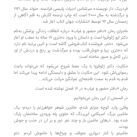
فردریک دار نویسنده سرشناس ادبیات پلیسی فرانسه، متولد سال ۱۹۲۱
و درگذشته به سال ۲۰۰۰ است که چاپ ترجمه آثارش به قلم آگاهی از
 سال ۹۲ توسط انتشارات جهان کتاب آغاز شد.
جرای رمان «دفتر حضور و غیاب» درباره اتفاقات زندگی پزشکی به‌نام
دکتر ایو ژئوفروا است و داستان با ورود دختری ۱۸ ساله به مطب او آغاز
‌شود. دختر، فروشنده کتاب‌فروشی گاشه است و آلین برتیه نام دارد
 دختری زیبا و خوش‌قلب بوده و سرگذشت پر رنج و دردش از او،
ی کامل و صبور ساخته است.
ایت دکتر ژئوفروا با یک معما شروع می‌شود که می‌تواند باعث
وایی‌اش شود. این حکایت با عشق و دلبستگی ادامه پیدا می‌کند اما
م به قدم به سمت فاجعه‌ای غم‌انگیز حرکت می‌کند...
ن «دفتر حضور و غیاب» در ۱۸ فصل نوشته شده است.
 قسمتی از این رمان می‌خوانیم:
تی وارد کوچه منزلم شدم، ماشین شوهر خواهرزنم را دیدم؛ یک
شین بزرگ آمریکاییِ آبی‌رنگ که جلوی پله ورودی ساختمان پارک
ه بود. درهای ماشین باز و چند نفر دور و بر آن در جنب و جوش
دند.
شینم را کنار دیواری متوقف و چراغ‌ها را خاموش کردم. دلم