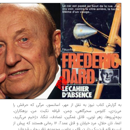
 گزارش کتاب نیوز به نقل از مهر، آسانسور، مرگی که حرفش را
‌زدی، کابوس سحرگاهی، چمن، قیافه نکبت من، بزهکاران،
ه‌پُرروها، زهر تویی، قاتل غمگین، تصادف، تنگنا، دژخیم می‌گرید،
اغما، نان حلال، مردِ خیابان و قتل عمد؟، ۱۶ رمانی هستند که پیش از
ن به قلم فردریک دار در قالب عناوین مجموعه نقاب چاپ شده‌اند.