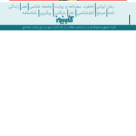
رمان ایرانی
خاطره، سفرنامه و روایت
جامعه شناسی
هنر
زندگی
نامه
مرجع
کتابشناسی
نقد
بایگانی
پیگیری
شناسنامه
کلیه حقوق محفوظ است و بازنشر مطالب با ذکر
کتاب نیوز
و درج لینک، بلامانع .