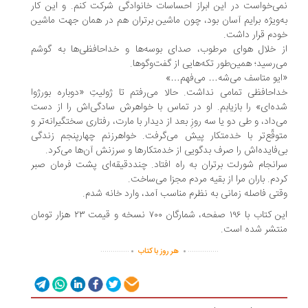
ی‌خواست در این ابراز احساسات خانوادگی شرکت کنم. و این کار
‌ویژه برایم آسان بود، چون ماشین برتران هم در همان جهت ماشین
دم قرار داشت.
 خلال هوای مرطوب، صدای بوسه‌ها و خداحافظی‌ها به گوشم
‌رسید؛ همین‌طور تکه‌هایی از گفت‌وگوها.
یو متاسف می‌شه… می‌فهم…»
احافظی تمامی نداشت. حالا می‌رفتم تا ژولیتِ «دوباره بورژوا
ه‌ای» را بازیابم. او در تماس با خواهرش سادگی‌اش را از دست
‌داد، و طی دو یا سه روزِ بعد از دیدار با مارت، رفتاری سختگیرانه‌تر و
وقّع‌تر با خدمتکار پیش می‌گرفت. خواهرزنم چهارپنجم زندگی
‌فایده‌اش را صرف بدگویی از خدمتکارها و سرزنش آن‌ها می‌کرد.
انجام شورلت برتران به راه افتاد. چنددقیقه‌ای پشت فرمان صبر
دم. باران مرا از بقیه مردم مجزا می‌ساخت.
تی فاصله زمانی به نظرم مناسب آمد، وارد خانه شدم.
این کتاب با ۱۹۶ صفحه، شمارگان ۷۰۰ نسخه و قیمت ۲۳ هزار تومان
تشر شده است.
.
.
..............
...............
هر روز با کتاب