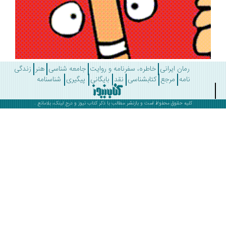
رمان ایرانی
خاطره، سفرنامه و روایت
جامعه شناسی
هنر
زندگی
نامه
مرجع
کتابشناسی
نقد
بایگانی
پیگیری
شناسنامه
کلیه حقوق محفوظ است و بازنشر مطالب با ذکر
کتاب نیوز
و درج لینک، بلامانع .