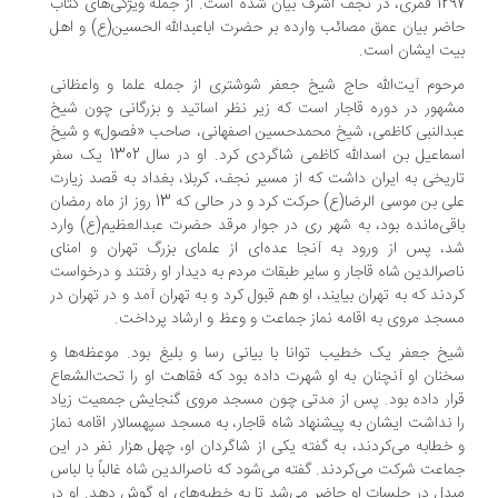
1297 قمری، در نجف اشرف بیان شده است. از جمله ویژگی‌های کتاب
ضر بیان عمق مصائب وارده بر حضرت اباعبدالله الحسین(ع) و اهل
ت ایشان است.
حوم آیت‌الله حاج شیخ جعفر شوشتری از جمله علما و واعظانی
هور در دوره قاجار است که زیر نظر اساتید و بزرگانی چون شیخ
دالنبی کاظمی، شیخ محمدحسین اصفهانی، صاحب «فصول» و شیخ
اسماعیل بن اسدالله کاظمی شاگردی کرد. او در سال 1302 یک سفر
ریخی به ایران داشت که از مسیر نجف، کربلا، بغداد به قصد زیارت
علی بن موسی الرضا(ع) حرکت کرد و در حالی که 13 روز از ماه رمضان
قی‌مانده بود، به شهر ری در جوار مرقد حضرت عبدالعظیم(ع) وارد
، پس از ورود به آنجا عده‌ای از علمای بزرگ تهران و امنای
صرالدین شاه قاجار و سایر طبقات مردم به دیدار او رفتند و درخواست
دند که به تهران بیایند، او هم قبول کرد و به تهران آمد و در تهران در
جد مروی به اقامه نماز جماعت و وعظ و ارشاد پرداخت.
خ جعفر یک خطیب توانا با بیانی رسا و بلیغ بود. موعظه‌ها و
نان او آنچنان به او شهرت داده بود که فقاهت او را تحت‌الشعاع
ار داده بود. پس از مدتی چون مسجد مروی گنجایش جمعیت زیاد
 نداشت ایشان به پیشنهاد شاه قاجار، به مسجد سپهسالار اقامه نماز
خطابه می‌کردند، به گفته یکی از شاگردان او، چهل هزار نفر در این
اعت شرکت می‌کردند. گفته می‌شود که ناصرالدین شاه غالباً با لباس
دل در جلسات او حاضر می‌شد تا به خطبه‌های او گوش دهد. او در