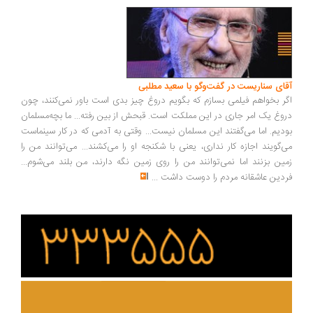
ای سناریست در گفت‌وگو با سعید مطلبی
ر بخواهم فیلمی بسازم که بگویم دروغ چیز بدی است باور نمی‌کنند، چون
وغ یک امر جاری در این مملکت است. قبحش از بین رفته... ما بچه‌مسلمان
دیم. اما می‌گفتند این مسلمان نیست... وقتی به آدمی که در کار سینماست
‌گویند اجازه کار نداری، یعنی با شکنجه او را می‌کشند... می‌توانند من را
ین بزنند اما نمی‌توانند من را روی زمین نگه دارند، من بلند می‌شوم...
دین عاشقانه مردم را دوست داشت
...