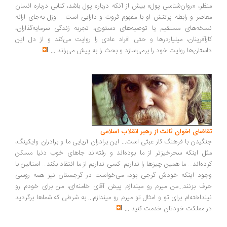
ظر، «روان‌شناسی پول» بیش از آنکه درباره پول باشد، کتابی درباره انسان
اصر و رابطه پرتنش او با مفهوم ثروت و دارایی است... اوزل به‌جای ارائه
خه‌های مستقیم یا توصیه‌های دستوری، تجربه زندگی سرمایه‌گذاران،
رآفرینان، میلیاردرها و حتی افراد عادی را روایت می‌کند و از دل این
ستان‌ها روایت خود را برمی‌سازد و بحث را به پیش می‌راند
...
اضای اخوان ثالث از رهبر انقلاب اسلامی
گیدن با فرهنگ کار عبثی است... این برادران آریایی ما و برادران وایکینگ،
ل اینکه سحرخیزتر از ما بوده‌اند و رفته‌اند جاهای خوب دنیا مسکن
ده‌اند... ما همین چیزها را نداریم. کسی نداریم از ما انتقاد بکند... استالین با
ود اینکه خودش گرجی بود، می‌خواست در گرجستان نیز همه روسی
ف بزنند...من میرم رو میندازم پیش آقای خامنه‌ای، من برای خودم رو
نداخته‌ام برای تو و امثال تو میرم رو میندازم... به شرطی که شماها برگردید
 مملکت خودتان خدمت کنید
...