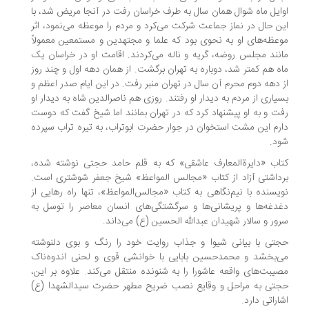
ایل ماه شوال همان سال به طرف خراسان رفت در آنجا مریض شد، با
ن حال در نماز جماعت شرکت می‌کرد و مردم را موعظه می‌نمود، اثر
عظه‌های او به نحوی بود که علما و مجتهدین و مستمعین معمولاً
نند مجلس روضه، گریه و ناله می‌کردند. اقامت او در خراسان یک
ه هم کمتر شد، دوباره به تهران برگشت. از همان دهه اول و چند روز
 دهه دوم محرم آن سال در تهران منبر رفت. در این ایام صدر اعظم و
یاری از مردم به دیدار او رفتند. روزی هم ناصرالدین شاه به دیدار او
ت و به او پیشنهاد کرد که در تهران بمانند اما شیخ گفت که دوست
رم این مشت استخوان در جوار حضرت ابوتراب، به تیره تراب سپرده
د.
اب «دایرةالمعارف عاشقی» که به قلم حامد حجتی نوشته شده،
داشتی آزاد از کتاب «مجالس المواعظ» شیخ جعفر شوشتری است.
یسنده با نیم‌نگاهی به کتاب «مجالس‌المواعظ»، تنها راه رهایی از
دغه‌ها و پریشانی‌ها و سرگشتگی‌های انسان معاصر را توسل به
ور و سالار شهیدان عبدالله الحسین (ع) می‌داند.
تی با بیانی شیوا و جذاب روایت خود را رنگ و بوی دلنوشته
‌بخشد و محمدحسین بابایی با خوانشی قوی و لحنی اندوه‌ناک
یبت‌های واقعه‌ عاشورا را به شنونده منتقل می‌کند. علاوه بر این،
تی به مراحل و وقایع نصب ضریح مطهر حضرت سیدالشهدا (ع)
اراتی دارد.