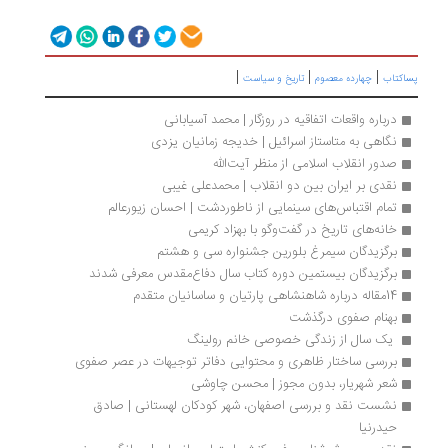
|
|
|
اکتاب
چهارده معصوم
تاریخ و سیاست
درباره واقعات اتفاقیه در روزگار | محمد آسیابانی
نگاهی به متاستاز اسرائیل | خدیجه زمانیان یزدی
صدور انقلاب اسلامی از منظر آیت‌الله
نقدی بر ایران بین دو انقلاب | محمدعلی غیبی
تمام اقتباس‌های سینمایی از ناطوردشت | احسان زيورعالم
خانه‌های تاریخ در گفت‌وگو با بهزاد کریمی
برگزیدگان سیمرغ بلورین جشنواره سی و هشتم
برگزیدگان بیستمین دوره کتاب سال دفاع‌مقدس معرفی شدند
14مقاله درباره شاهنشاهی پارتیان و ساسانیان متقدم
بهنام صفوی درگذشت
 یک سال از زندگی خصوصی خانم رولینگ 
بررسی ساختار ظاهری و محتوایی دفاتر توجیهات در عصر صفوی
شعر شهریار، بدون مجوز | محسن چاوشی
نشست نقد و بررسی اصفهان، شهر کودکان لهستانی | صادق 
حیدرنیا