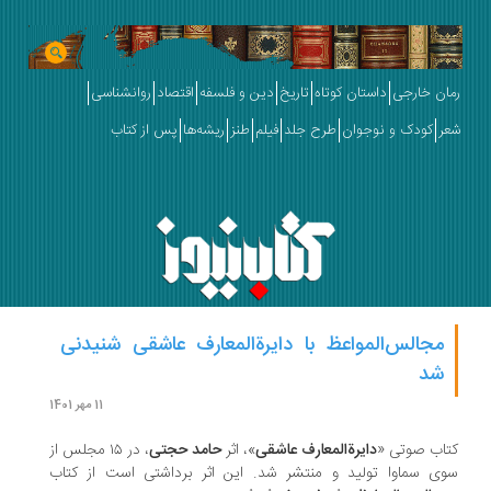
ان خارجی
داستان کوتاه
تاریخ
دین و فلسفه
اقتصاد
روانشناسی
ر
کودک و نوجوان
طرح جلد
فیلم
طنز
ریشه‌ها
پس از کتاب
مجالس‌المواعظ با دایرةالمعارف عاشقی شنیدنی
شد
11 مهر 1401
اب صوتی «
دایرةالمعارف عاشقی
»، اثر
حامد حجتی
، در ۱۵ مجلس از
ی سماوا تولید و منتشر شد. این اثر برداشتی است از کتاب