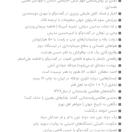
نقدی بر روش‌شناسی فهم کنش اجتماعی انسان | جهانگیر معینی 
علمداری
اخبار و اسناد کلنل علینقی وزیری در گفت‌وگو با مهدی نورمحمدی
ویرایش سوم قدرتهای جهان مطبوعات با ترجمه قائد
و اما نجات مدارس دولتی: تجربه آمریکا | فاطمه بریمانی‌ورندی
وحی بر توفان در گفت‌وگو با امیرحسین مدرس
دولت رفاه و چشم‌اندازهای چپ و راست با 50 هزارتومان
هواهای نفسانی و منافع سرمایه‌داری در ایستگاه دوم
وقایع‌نگاری یک لات چاقوکش به قلم حسن هدایت
واقعه‌ی ناتمام یا سقوط قلعه‌ی الموت در گفت‌وگو با فاطمه علی‌اصغر
 بهشت مشتاق او می‌شود| عبدالله جوادی آملی 
احمد دهقان: انقلاب ۵۷ هنوز به هنر نرسیده است
جستارهایی درباره تئوری توطئه در ایران به چاپ 17 رسید
تجلیل از 9 + 1 «آزاده» اهل قلم
 ناگفته‌های هاشمی رفسنجانی از سال1366 
محسن هاشمی‌رفسنجانی: گفتند رفتارهای رهبری را حذف کنید!
نگاهی به تاریخ جهان | جواهر لعل نهرو
حسن انوشه درگذشت
یک دونه نون صد دونه نون با فر و فر صداش میاد
حکومت نامرئی دستگاه‌های امنیتی به روایت دیوید وایز
فضیلت مدنیت در گفت‌وگو با حسن قاضی مرادی  