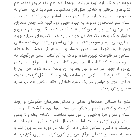
ه‌های جنگ باید تهیه می‌شد. بچه‌ها آنجا هم فقه می‌خواندند، هم
اب‌های عرفانی و اخلاقی مثل آثار دستغیب، هم باید تاریخ اسلام به
وص مطالبی درباره جنگ‌های صدر اسلام می‌خواندند. در صدر
لام هم کتاب‌های مربوط به جهاد خیلی زود تهیه شد چون سربازان
 مرزهای دور نیاز به این کتاب‌ها داشتند. هم جنگ بود، هم اخلاق و
وق جنگ و هم ذکر فضائل جهاد در راه خدا. کتاب‌های درباره جهاد
 قرن‌های دوم و سوم بیشتر در مرزهای اسلام نوشته می‌شد، مسائلی
ن غنایم، شهدا، اسرا، دفن اجساد و... به عبارتی بخش اولیه فقه
لامی در فتوحات تبیین شده بود که به آن کتاب السیر می‌گویند که
ره نیست که کتاب السیر یعنی کتاب جهاد. آن موقع سوال‌های
ادی از جبهه می‌آمد و نیاز بود به آن پاسخ داده شود. من این را
ویم که فرهنگ اسلامی در سایه جهاد و جنگ شکل گرفت. قدرت
فای اموی و عباسی در یک دوره طولانی. فقه اسلامی هم زیر سایه
ین پیش رفت.
بع ما مسائل جهادهای عملی و دستورالعمل‌های حکومتی و روند
وحات و گرفتن غنایم و دیگر امور بود. اینها روی برگشت کلی ما از
لام و کفر و مرز و خیلی از امور تاثیر گذاشت. الاسلام یعلو و لا یعلی
یه. برتری نژادی نیست اما به هر حال، قدرت ناشی از فتوحات به
هنگ و دانش اسلامی شکل داد. اگر فقه در دوره قدرت بروز کند و
د به ضعف بیفتد، آن موقع نمی‌توان کاری کرد. شما برای فتح برنامه