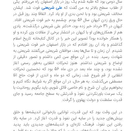
ل دومی بود که طلبه شدم یک روز در بازار اصفهان راه می‌رفتم. یکی
 طلاب سطح بالاتر به من گفت که
علی شریعتی
فوت شد. ایشان
الف شریعتی بود و با لحن بدی از او یاد کرد. اتفاقا چند روز قبل در
حال ورق زدن کیهان سال 56 بودم. چشمم به خبر فوت شریعتی افتاد.
کیهان در 31 خرداد خبر زده بود، «دکتر علی شریعتی درگذشت». یادی
 از همکاری‌های او با کیهان در انتشار برخی از مقالات وی کرده و او
 همکار خوانده بود! تصویر این خبر را در کانال کتابخانه تاریخ اسلام
اشتم و یاد آن‌ روز افتادم که در بازار اصفهان خبر فوت شریعتی را
یدم. آن زمان و تا سال‌ها بعد، موافقان شریعتی می‌گفتند شریعتی به
ادت رسید. بنده در آن موقع سن کمی داشتم و تصور دقیقی از
ضاع و شریعتی نداشتم. هنوز تحرکات انقلابی به‌طور رسمی آغاز
نشده بود، و چند ماه بعد در دی ماه 56 بود که نخستین تحرکات
قلابی از قم شروع شد، زمانی که دو ماه و اندی از فوت حاج آقا
طفی می‌گذشت. به هر حال، در آن موقع اگر به شرایط نگاه کنیم و
واهیم برای آن شرح و نام خاصی قائل شویم، باید بگویم روحانیت با
 سرعت باورنکردنی نفوذ و قدرتش به سطح جامعه رسید و جای
رت سلطنت و دولت پهلوی را گرفت.
 این وقت بود که این قدرت، توانایی بازخوانی اندیشه‌ها و خلق
نش‌های جدید را در سایه این نفوذ و قدرت آغاز کرد. در سایه بالا
تن این نفوذ، فرهنگ تازه‌ای و اندیشه‌های جدیدی باید پدید
‌آمد و جای اندیشه‌های پیشین را که حالا با سرعت رو به افول و