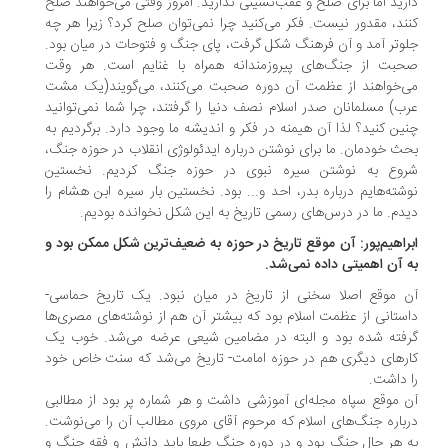
رید اما برای صلح و عقب‌نشینی ندارید. امروز وقتی می‌خواهند صلح
ند، مقدور نیست. فکر می‌کنید چرا نمی‌توان صلح کرد؟ زیرا هر چه
وتر آمد و آن فرهنگ شکل گرفت، پای جنگ و فتوحات در میان بود.
بت از جنگ‌های پیروزمندانه همراه با غنایم است. هر وقت
‌خواهند از عظمت آن دوره صحبت می‌کنند، می‌گویند(یک مشت
ب) مسلمانان صدر اسلام نصف دنیا را گرفتند، چرا شما نمی‌توانید
ین کنید؟ لذا آن هیمنه در فکر و اندیشه ما وجود دارد. برگردیم به
ث خودمان. ما برای نوشتن درباره ایدئولوژی انقلاب در حوزه جنگ،
وع به نوشتن سیره نبوی در حوزه جنگ کردیم. نخستین
شته‌هایم درباره بدر، احد و... بود. نخستین بار سیره ابن هشام را
دم. ما در درس‌های رسمی تاریخ به این شکل نخوانده بودیم.
راهیم‌پور: آن موقع تاریخ در حوزه به ضعیف‌ترین شکل ممکن بود و
 آن اهمیتی داده نمی‌شد.
 موقع اصلا سخنی از تاریخ در میان نبود. یک تاریخ حماسی-
ستانی از عظمت اسلام بود که بیشتر آن هم از نوشته‌های مصری‌ها
فته شده بود و البته در مضامین شیعی عرضه می‌شد. خوب یک
رهای دیگری هم در حوزه امامت- تاریخ می‌شد که سنت خاص خود
 داشت.
 موقع سپاه مجله‌ای آموزشی داشت و هر شماره پر بود از مطالبی
باره جنگ‌های اسلام که مرحوم آقای مروی مطالب آن را می‌نوشت.
 هر حال جنگ بود و در دوره جنگ طبعا باید دانش و فقه جنگ و