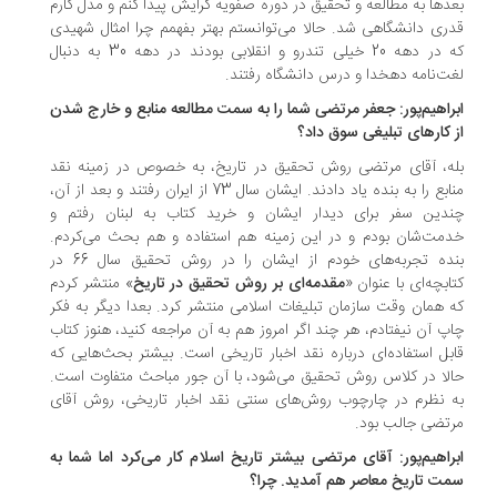
دها به مطالعه و تحقیق در دوره صفویه گرایش پیدا کنم و مدل کارم
ری دانشگاهی شد. حالا می‌توانستم بهتر بفهمم چرا امثال شهیدی
که در دهه 20 خیلی تندرو و انقلابی بودند در دهه 30 به دنبال
ت‌نامه دهخدا و درس دانشگاه رفتند.
راهیم‌پور: جعفر مرتضی شما را به سمت مطالعه منابع و خارج شدن
 کارهای تبلیغی سوق داد؟
ه، آقای مرتضی روش تحقیق در تاریخ، به خصوص در زمینه نقد
منابع را به بنده یاد دادند. ایشان سال 73 از ایران رفتند و بعد از آن،
دین سفر برای دیدار ایشان و خرید کتاب به لبنان رفتم و
مت‌شان بودم و در این زمینه هم استفاده و هم بحث می‌کردم.
بنده تجربه‌های خودم از ایشان را در روش تحقیق سال 66 در
ابچه‌ای با عنوان «
مقدمه‌ای بر روش تحقیق در تاریخ
» منتشر کردم
 همان وقت سازمان تبلیغات اسلامی منتشر کرد. بعدا دیگر به فکر
پ آن نیفتادم، هر چند اگر امروز هم به آن مراجعه کنید، هنوز کتاب
بل استفاده‌ای درباره نقد اخبار تاریخی است. بیشتر بحث‌هایی که
لا در کلاس روش تحقیق می‌شود، با آن جور مباحث متفاوت است.
 نظرم در چارچوب روش‌های سنتی نقد اخبار تاریخی، روش آقای
تضی جالب بود.
راهیم‌پور: آقای مرتضی بیشتر تاریخ اسلام کار می‌کرد اما شما به
ت تاریخ معاصر هم آمدید. چرا؟