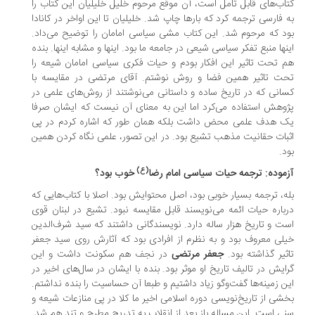
اب‌های قابل تامل است، آن موقع مرحوم خلیل خلیلیان این کتاب را
 فارسی ترجمه کرد که بارها چاپ شد. خلیلیان تا این اواخر در کانادا
د که مرحوم شد. این کتاب مشی سیاسی امامان را توضیح می‌داد.
نها منبع تفکر سیاسی شیعی در جامعه ما بود. اینها و مشابه اینها. بنده
 تحت تاثیر این افکار بودم و حیات فکری سیاسی امامان شیعه را
ت تاثیر همین فضا و روش نوشتم. آقای مرتضی در مقایسه با
انی که در تاریخ ساده و داستانی می‌نوشتند از روش‌های علمی در
وهش استفاده می‌کرد اما این به معنای آن نیست که ایشان صرفا
 هدف علمی محض داشت بلکه همان طور که اشاره کردم در پی
بات حقانیت مذهب تشیع بود. در این تصور، علمی نگاه کردن همین
د.
(ع)
موده: ترجمه حیات سیاسی امام رضا
خوب بود؟
ه، ترجمه بسیار خوبی بود، اصل محتوایش بود. اصلا با کتاب‌هایی که
باره حیات ائمه می‌نویسند قابل مقایسه نبود. تشیع در لبنان قوی
ت و تاریخ هزار ساله دارد. نویسندگانی داشتند که سید شرف‌الدین
لی معروف بود و به نظرم از افرادی بود که آثارش روی سید جعفر
ثیر گذاشته بود.
جعفر مرتضی
در نجف هم سکونت داشت و این
ایش در تالیف تاریخ او موثر بود. بنده با ایشان در سال‌های اخیر در
ن زمینه‌ها گفت‌وگو زیاد داشتیم و طبعا آن حساسیت را بنده نداشتم.
شی از تاریخ‌نویسی دوره اسلامی اخیر ما کلا در پی منازعات شیعه و
ی است. این مساله باز بعد از انقلاب به تدریج مطرح و تند هم شد.