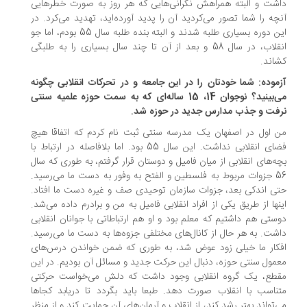
شت و البته همراهش نگرانی‌هایی که هر روز به صورت خطرهایی
چه را شما تصور می‌کردید آن را پدید آورده‌اید، تهدید می‌کرد. در
این دوره بسیاری طلبه شدند و البته بنده طلبه سال 55 بودم، اما جو
انقلاب، در سال 58 و بعد از آن تا چند سال بسیاری را به طلبگی
اند.
موده: شما خودتان را در این جامعه و در تحرکات انقلابی چگونه
می‌بینید؟ نوجوان 14، 15 ساله‌ای که به سمت حوزه علمیه سنتی
فت و جذب مدارس جدید در حوزه شد.
 اول در اصفهان یک مدرسه سنتی ثبت نام کردم که اتفاقا هیچ
فضای انقلابی نداشت. این سال 55 بود. اما بلافاصله در ارتباط با
ه‌های انقلابی از میان فامیل و دوستان قرار گرفتم، به‌ طوری که سال
56 جزوات مربوط به فلسطین و الفتح به وفور به دست ما می‌رسید.
ی اندکی بعد، جزوات سازمان توحیدی صف و غیره دست ما افتاد.
نها از طریق یکی از افراد انقلابی فامیل به من و برادرم داده می‌شد.
ستی هم داشتیم که معلم بود و او هم ارتباطاتی با جوانان انقلابی
شت. به هر حال از کانال‌های مختلفی جزوه‌ها به دست ما می‌رسید.
کار ما خیلی زود عوض شد، به ‌طوری که ضمن خواندن درس‌های
مول سنتی حوزه، دنبال این حرکت جدید و مسائل آن بودیم. در این
طع، یک گروه انقلابی وجود داشت که دلش می‌خواست حرکتی
ناسب با انقلاب صورت دهد. طبعا باید بگردد تا دریابد کجاها
‌تواند بهتر رشد کند، از انقلاب و آرمان‌های آن حمایت کند و از منظر