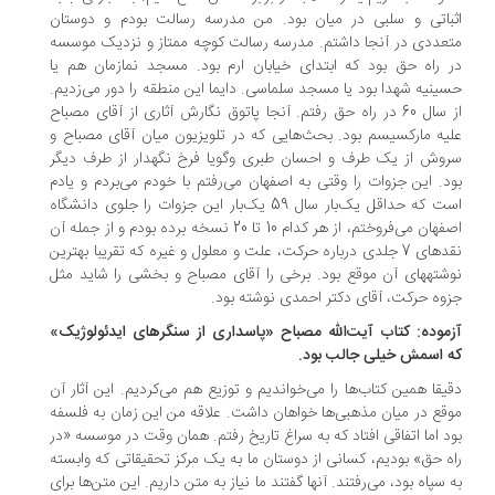
باتی و سلبی در میان بود. من مدرسه رسالت بودم و دوستان
عددی در آنجا داشتم. مدرسه رسالت کوچه ممتاز و نزدیک موسسه
 راه حق بود که ابتدای خیابان ارم بود. مسجد نمازمان هم یا
ینیه شهدا بود یا مسجد سلماسی. دایما این منطقه را دور می‌زدیم.
از سال 60 در راه حق رفتم. آنجا پاتوق نگارش آثاری از آقای مصباح
یه مارکسیسم بود. بحث‌هایی که در تلویزیون میان آقای مصباح و
وش از یک طرف و احسان طبری وگویا فرخ نگهدار از طرف دیگر
د. این جزوات را وقتی به اصفهان می‌رفتم با خودم می‌بردم و یادم
است که حداقل یک‌بار سال 59 یک‌بار این جزوات را جلوی دانشگاه
اصفهان می‌فروختم، از هر کدام 10 تا 20 نسخه برده بودم و از جمله آن
نقدهای 7 جلدی درباره حرکت، علت و معلول و غیره که تقریبا بهترین
نوشته‎های آن موقع بود. برخی را آقای مصباح و بخشی را شاید مثل
وه حرکت، آقای دکتر احمدی نوشته بود.
موده: کتاب آیت‌الله مصباح «پاسداری از سنگرهای ایدئولوژیک»
 اسمش خیلی جالب بود.
یقا همین کتاب‌ها را می‌خواندیم و توزیع هم می‌کردیم. این آثار آن
قع در میان مذهبی‌ها خواهان داشت. علاقه من این زمان به فلسفه
د اما اتفاقی افتاد که به سراغ تاریخ رفتم. همان وقت در موسسه «در
ه حق» بودیم، کسانی از دوستان ما به یک مرکز تحقیقاتی که وابسته
 سپاه بود، می‌رفتند. آنها گفتند ما نیاز به متن داریم. این متن‌ها برای