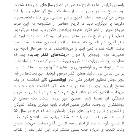
ستش گرایش ما به تاریخ معاصر، در فضای سال‌های اول دهه شصت
د. تاریخ معاصر، برای ما معیار حقانیت وضع گروه‌های روز را باید
شن می‌کرد. هم از جنبه فکری و هم سیاسی. برای نقد مارکسیسم یا
ی‌ها یا دیگران، باید ما تاریخ معاصر از مشروطه به این طرف
‌خواندیم. از نظر فکری هم به بنیادهای فکری باید توجه می‌کردیم.
ای قم، در تاریخ معاصر، متاثر از جریانی بود که آیت پدید آورد. از
ر فکری هم افکاری که بعدها به افکار فردیدی شناخته شد، نفوذ
فت. البته تعداد کمی اینها را می‌شناختند، اما به هر حال آنچه بود
ین‌ها بود. جزوه‌ای با عنوان «
ریشه‌های تفکر جدید
» بود که
اونت پرورشی وزارت آموزش و پرورش منتشر کرده بود، و مباحثش،
ث از اومانیسم و فراماسونری و مشابهت آنها و تعریف ماهیت غرب
 این اساس بود. دقیقا همان افکار مرحوم
فردید
. این بحث‌ها در قم،
ی روش تحقیق افرادی مثل آقای
ابوالحسنی
تاثیر گذاشت. در یک
ح پایین‌تر روی نوشته‌های بنده هم تاثیر گذاشت. خوب حالا ما
‌دانیم افکاری که در دفتر فرح هم بود و هم در کارهای تبلیغی و
هنگی او، تقریبا شبیه همین امور بوده است. یک جمعی از
شنفکران آن وقت، منادی همین افراد با زاویه دیگری بودند. شایگان
و آشوری و نراقی و خیلی‌های دیگر. یادمان باشد که فرح در سال 56
لین همایش طب سنتی را در دانشگاه پهلوی شیراز افتتاح کرد. یکی
 همین افراد که بعد از انقلاب هم از این افکار حمایت می‌کرد، همان
ت کتابچه‌ای درباره طب سنتی منتشر کرد. این افکار بعد از انقلاب