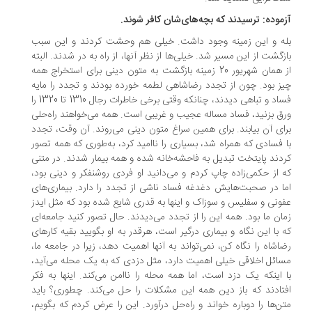
موده: ترسیدند که بچه‌های‌شان کافر شوند.
ه و این زمینه وجود داشت. خیلی هم وحشت کردند و این سبب
زگشت از این مسیر شد. خیلی‌ها از نظر آنها، از راه به در شدند. البته
از همان شهریور 20 زمینه بازگشت به متون دینی برای استخراج همه
یز بود. چون از تجدد رضاشاهی لطمه خورده بودند و تجدد را مایه
فساد و تباهی دیدند، چنانکه وقتی برخی خاطرات رجال 1310 تا 1320 را
ق بزنید، فساد مساله عجیب و غریبی است. همه می‌خواهند راه‌حلی
ای آن بیابند. برای همین سراغ متون دینی می‌روند. آن وقت، تجدد
 فسادی که همراه شد، بسیاری را ناامید کرد، به‌طوری که همه تصور
دند پایتخت تبدیل به فاحشه‌خانه شده و همه بیمار شدند. در متنی
 از حکمی‌زاده چاپ کردم و می‌دانید او فردی روشنفکر و دینی بود،
ا در صحبت‌هایش دغدغه فساد ناشی از تجدد را دارد. بیماری‌های
ونی و سفلیس و سوزاک و اینها به قدری شایع شده بود که مثل ایدز
ان ما بود. همه این را از تجدد می‌دیدند. حال تصور کنید جامعه‌ای
 با این نگاه و بیماری درگیر است، هرقدر به او بگویید بقیه کارهای
اشاه را نگاه کن، نمی‌تواند به آنها اهمیت دهد، زیرا در جامعه ما،
ائل اخلاقی خیلی اهمیت دارد، مثل دزدی که به یک محله می‌آید،
 اینکه یک دزد است، اما همه محله را ناامن می‌کند. اینها به فکر
تادند که باز دین همه این مشکلات را حل می‌کند. چطوری؟ باید
ن‌ها را دوباره خواند و راه‌حل درآورد. این را عرض کردم که بگویم،