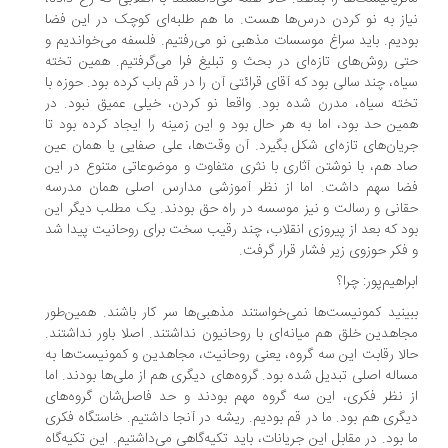
از به نو کردن درس‌ها هست. ما هم طلبه‌ای کوچک در این فضا
دیم. باید سراغ موسسات مذهبی نو می‌رفتیم. فلسفه می‌خواندیم و
ی روش‌های تازه‌ای در بحث و تبلیغ فرا می‌گرفتیم. همین تخته
اه، چند سالی بود که آقای قرائتی آن را در قم باب کرده بود. حوزه با
ته سیاه، مدرن شده بود. واقعا نو کردن، خیلی عمیق نبود. در
ین حد بود، اما به هر حال بود و این زمینه را ایجاد کرده بود تا
یان‌های تازه‌ای شکل بگیرد. آن وقت‌ها، علی صفایی یا همان عین
د هم، با نوشتن آثاری با نثری متفاوت و موضوعاتی متنوع در این
ا سهم داشت. اما از نظر آموزشی مدارس اصلی همان مدرسه
انی و رسالت و نیز موسسه در راه حق بودند. یک مطلب دیگر این
د که بعد از پیروزی انقلاب، چند رقیب سخت برای روحانیت پیدا شد
فکر حوزوی زیر فشار قرار گرفت.
راهیم‌پور: چرا؟
ینید کمونیست‌ها نمی‌خواستند مذهبی‌ها سر کار باشند. همین‌طور
اهدین خلق هم میانه‌ای با روحانیون نداشتند. اصلا باور نداشتند.
لا رقابت این سه گروه، یعنی روحانیت، مجاهدین و کمونیست‌ها به
اله اصلی تبدیل شده بود. گروه‌های دیگری هم از ملی‌ها بودند. اما
 نظر فکری، این سه گروه مهم بودند و حد فاصل‌شان گروه‌های
گری هم بود. ما در قم بودیم. ریشه در آنجا داشتیم. خاستگاه فکری
 بود. در مقابل این جریانات، باید تکیه‌گاهی می‌داشتیم. این تکیه‌گاه