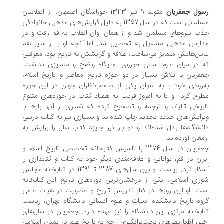
ول جعفریان
متولد 9 تیر 1343 خوراسگان اصفهان، از انقلابیان
مسلمانی است که در سال 1357 به دلیل گرایش‌های مذهبی خانوادگی
ب نیروهای مسلمان شد و از همان اوان انقلاب به قم رفت و در
ارس مذهبی مشغول به تحصیل شد. اما آنچه او را از سایر هم
اس‌هایش متمایز می‌ساخت، علاقه و گرایشش به تاریخ بود، معرفتی
 در میان علوم سنتی حوزوی، جایگاه واضح و متمایزی نداشت.
فریان با تلاش بسیار در دو حوزه تاریخ معاصر و تاریخ اسلام،
‌زودی خود را به عنوان یکی از صاحب‌نظران جوان در این حوزه
رح کرد. او تا به امروز قریب به هفتاد کتاب در حوزه‌های متنوع
ریخی تالیف و ترجمه و تصحیح کرده که شماری از آنها بارها با
رایش‌های جدید تجدید چاپ شده‌اند و بسیاری نیز به کتاب درسی
نشگاه‌ها بدل شده‌اند و دو بار نیز جایزه کتاب سال را برایش به
مغان آورده‌اند.
جعفریان در سال 1374 با تاسیس کتابخانه تخصصی تاریخ اسلام و
ران در قم، توانایی و علاقه‌مندی دیگر خود به کتاب و کتابداری را
آشکار کرد. ریاست او بین سال‌های 1387 تا 1391 در کتابخانه مجلس
رای اسلامی، یکی از درخشان‌ترین دوره‌های تاریخ این کتابخانه
ت. او این روزها در کنار تدریس تاریخ و عضویت در هیات علمی
وه تاریخ دانشکده ادبیات و علوم انسانی دانشگاه تهران، ریاست
ابخانه مرکزی این دانشگاه را نیز عهده دارد. جعفریان در سال‌های
یر، اظهارنظرهای بحث‌برانگیزی راجع به تاریخ علم در تمدن اسلامی