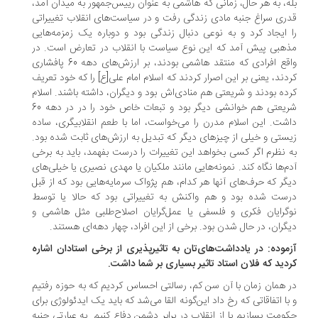
ه، به هر حال، زمانی که هاشمی به عنوان رییس‌جمهور به میدان آمد،
ری سراغ جنبه مادی زندگی رفت و در سیاست‌های انقلاب تغییراتی
 ایجاد کرد و به نوعی دنبال زندگی بود و دوباره یک زمزمه‌هایی
هبی پیش آمد که این نوع سیاست با انقلاب در تعارض است. در
واقع افرادی که منتقد هاشمی بودند، بر ارزش‌های دهه 60 پافشاری
دند، یعنی بر این اصرار کردند که اسلام امام علی[ع] را که خود تعریف
ده بودند و شریعتی هم منادی‌اش بود و دیگران، داشته باشند. اسلام
شریعتی هم خوانشی دیگر بود و تبعات خاص خود را در در دهه 60
شت. این اسلام مدرن را می‌خواست، اما با طعم انقلابیگری، ساده
ستی و خیلی از چیزهای دیگر که تبدیل به ارزش‌های ثابت شده بود.
 نظرم اگر کسی بخواهد این تغییرات را درست بفهمد، باید به برخی
م‌ها نگاه کند. نمونه‌هایی مانند ملکیان یا مهدی نصیری یا خیلی‌های
گر که حرف‌های آنها هر کدام، هم پژواک سرمایه‌هایی بود که از قبل
ست شده بود و هم واکنش به تغییراتی بود که حالا یا توسط
گرایان فکری و فلسفی یا عمل‌گرایان اصلاح‌طلبی مثل هاشمی و
گران، در حال شدن بود. برخی از این افراد، چهار دهه‌ای هستند.
موده: در یادداشت‌های‌تان به تاثیرپذیری از برخی استادان اشاره
دید که فلان استاد تاثیر بسیاری بر شما داشت.
 همان زمان با آن سن کم، رسالتی احساس کردیم که به حوزه رفتیم
با اتفاقاتی که رخ داد این‌گونه القا می‌شد که باید یک ایدئولوژی برای
ومت بسازیم یا از انقلاب در برابر دشمن دفاع کنیم. به عبارتی جنبه