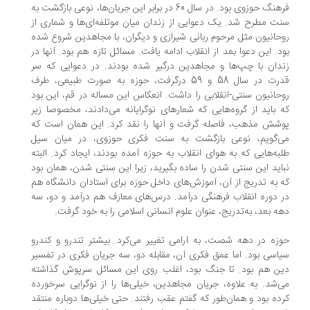
فرهنگ حوزوی بود. در سال 60 در برابر این جریان‌ها، نوعی بازگشت به
ت مطرح شد. یک دعوایی از زندان میان موتلفه‌ای‌ها و شماری از
حانیون مثل مرحوم ربانی شیرازی و دیگران، با مجاهدین شروع شده
د. این دعوا بعد از انقلاب ادامه یافت. مسائل تازه هم بود. آنها در
دان با چپ‌ها و مجاهدین درگیر شده بودند. در دعوایی که سر
قدرت در سال 58 و 59 درگرفت، حوزه به صورت طبیعی، طرف
حانیون سنتی-انقلابی را داشت. انعکاس این مساله در قم، این بود
 باید از گروه‌هایی که شعارهای نوگرایانه می‌دادند، مخصوصا زیر
شش مذهب، فاصله گرفت و آنها را نقد کرد. این همان است که
‌گویم، نوعی بازگشت به سنت فکری حوزوی، در میان سیل
به‌هایی که به هوای انقلاب به حوزه آمده بودند، ایجاد کرد. البته
اید این سنتی شدن را ساده بگیرید، زیرا این سنتی شدن، همان بود
 به تدریج از آن، آموزش‌های داخل حوزه برای استادان دانشگاه هم
 دوره انقلاب فرهنگی درآمد. درس‌های معارف هم درآمد و دو، سه
ه بعد، به‌تدریج، عنوان علوم انسانی اسلامی را به خود گرفت.
زه در دهه شصت، به آرامی تغییر می‌کرد. بیشتر تندرو و کندرو
اسی بود. اما عمق فکری آن، مقابله دو، سه جریان فکری در تفسیر
ن هم بود. تا جنگ بود، اغلب روی این مسائل سرپوش گذاشته
‌شد. به علاوه، جریان مجاهدین، خیلی‌ها را از نوگرایی سرخورده
ده بود و همان‌طور که گفتم عقب رفتند. حتی خیلی‌ها دوباره منتقد