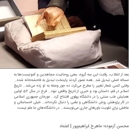
د از انقلاب، رقابت این سه گروه، یعنی روحانیت، مجاهدین و کمونیست‌ها به
اله اصلی تبدیل شد...همه تصور کردند پایتخت تبدیل به فاحشه‌خانه شده...
تی کسی شعار تغییر را مطرح می‌کرد، ده جور وصله به او زده می‌شد... تاریخ
اسلام در قم، داستان بود و خبری از تاریخ واقعی نبود... فرح در سال 56 اولین
ایش طب سنتی را در دانشگاه پهلوی افتتاح کرد... مورخان جمهوری اسلامی
 کار پژوهش روش دانشگاهی و علمی را دنبال نکرده‌اند... خیلی احساساتی و
طفی برای تقویت باورهای جاری می‌نویسند... در دانشگاه‌های ما علم نیست
سن آزموده؛ ماهرخ ابراهیم‌پور | اعتماد