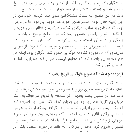
ت‌گرایی که پس از ناکامی ناشی از تندروی‌های چپ و مجاهدین رخ
د، ریشه و زمینه داشت. حالا هم دوباره رجعت به سنت رخ داد.
ها در این مقطع، به سمت سنت‌گرایی سوق پیدا کردیم. خود من در
ن زمینه فعال بودم. بستر عادی حوزه هم موید این بود. ما در درس
ت‌الله منتظری و اساتید دیگری شرکت می‌کنیم و نظام سنتی حوزه را
 نگاهی نو و براساس همین ایده که دین جامع جمیع جهات برای
دگی و اداره آن است، تلقی می‌کردیم. اینکه نیازی به بیرون هم
ست. البته تغییراتی بود، در مفاهیم و غیره، اما کند بود. از حوالی
سال‌های 67‌-66 دوباره نگاه به نوگرایی جدی شد. نگرانی بود، اینکه باز
 حرف‌هایی یافت شد که معلوم نیست سر از کجا دربیاورد. اما به
 حال شروع شد.
موده: چه شد که سراغ خواندن تاریخ رفتید؟
ت فکری انقلاب، در دهه شصت، روی ضدیت با غرب منعقد شد.
قلاب اسلامی هم همین‌طور و با شعارهایی علیه غرب شکل گرفته بود.
ها هم در همین بستر بودیم. اگر فلسفه یا تاریخ می‌خواندیم، فکر
‌کردیم تاریخ هم باید به این جریان کمک کند. من باید اعتراف کنم
 یک ترس عجیبی افرادی شبیه ما را فرا گرفته بود که از تغییر هراس
شتیم. وقتی آقای هاشمی آمد، او آدم ویژه‌ای بود. خودش تجربه
لانی از جنبش ملی نفت به این طرف را داشت. سیاستمدار هم بود.
ییر را شروع کرد. درها را باز کرد. نه فقط در حوزه اقتصاد بلکه در