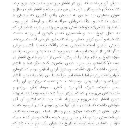
رفی آن پرداخت که این کار افشار برای من جالب بود. برای چند
اب دیگرم همین کار را کرد. حال من جوان بودم و افشار هم در حال و
ای متفاوتی بود اما من به دیدنش رفتم، افشاری که میانه‌ای با
قلاب نداشت و علاقه‌مندی‌اش صرفا به کتاب و فرهنگ ایران بود.
نجا بود که می‌شد دو شخصیتی بودن من را لمس کرد، شخصیتی که
 دنبال تاریخ است و شخصیتی که در کارهای اجرایی به ساخت
ابخانه و آسان کردن دسترسی به کتاب‌های تاریخی اهمیت می‌دهد
حتی سیاسی است یا مذهبی است. رفاقت بنده با افشار و برخی
گر ناشی از تقویت این جنبه در من بود که به کارهای علمی صرفا در
زه تاریخ بپردازم. چند وقت پیش عکسی از دیدارم با ایرج افشار در
دهه 70 گذاشتم، یک نفر با دیدن عکس‌ها گفت مگر شما با افشار
تباطی داشتید؟ حق داشت، من هنوز فردی انقلابی بودم که کارهای
رایی هم می‌کردم اما با همه این حرف‌ها تا این اواخر به دیدن افشار
‌رفتم و درباره برخی موضوعات با هم صحبت می‌کردیم. آن وقت
ل سکونتم، شهرک قائم بود و گاهی عصرها، زنگی می‌زدم و
مت‌شان می‌رسیدم. کم کم سرکار علیه! شک کرده بودند که به بهانه
دن افشار کجا می‌روم چون زیاد شده بود. البته ایشان آن قدر
اهان داشت که بنده در میان آنها عددی نبودم. تقدیر این بود که به
ی ایشان در کتابخانه مرکزی بیایم و حالا اینجا با من مصاحبه کنید.
 شخصیتی بودنم، تاثیر جالبی روی خودم داشت و هر کدام حیث
د را داشتند. وجه توجه به تاریخ به عنوان یک علم سبب شد که