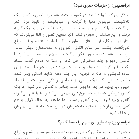
راهیم‌پور: از جزییات خبری نبود؟
دگی‌ای که آنها داشتند در کمونیست‌ها هم بود. تصوری که با یک
اشینکف می‌توان دنیا را گرفت و امپریالیسم را نابود کرد. فکر
‌کردند جبرا کار امپریالیسم تمام می‌شود و فقط آنها باید یک گلوله
نند و این مشک را سوراخ کنند. آنها همین تصور را القا می‌کردند که
لا در امریکای لاتین فلان اتفاق با یک اسلحه افتاده و آن موقع
ی‌گفتند پشت سر فلان اتفاق، شوروی و قدرت‌های دیگر است.
حانیون هم همین طور. فکر می‌کردند، اخلاق جامعه را می‌شود با
فتن رادیو و چند سخنرانی حل کرد. یا مثلا به مردم گفت فساد
نید، آنها گوش به حرف و نصیحت می‌دهند. به هر حال بعد از آن
ده‌اندیشی و حالا با تجربه این چند دهه شاید اندکی بهتر شده
شد. داشتن یک درک علمی از قضایای زندگی، سیاست و اقتصاد
لی دیر پدید می‌آید. ما بهتر است جهانی و تمدنی فکر کنیم. ما یک
ور کوچکی هستیم که موج‌های جهانی می‌آید و ما را هم می‌گیرد،
هی چپ غلبه دارد و گاهی راست. لذا ما هم به لحاظ کیفی و هم
ی بخشی از دنیا هستیم که هنرمان در این است که همین سهم‌مان
 حفظ کنیم.
راهیم‌پور: چه طور این سهم را حفظ کنیم؟
لاخره به اندازه امکانی که داریم، درصدد حفظ سهم‌مان باشیم و توقع
شتری با این امکانات نداشته باشیم. اگر بر اساس آن حس امپراتوری