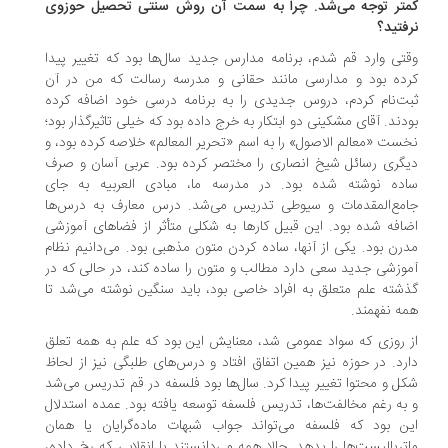
تر توجه می‌شد. چرا به سمت آن روش سنتی تحصیل حوزوی
فتید؟
تی وارد قم شدم، برنامه مدارس جدید سال‌ها بود که تغییر پیدا
ده بود و مدارسی مانند حقانی و مدرسه رسالت که من در آن
ت‌نام کردم، دروس جدیدی را به برنامه درسی خود اضافه کرده
دند. آقای مشکینی دو ابتکار به خرج داده بود که خیلی تاثیرگذار بود؛
ست «معالم الاصول» را به اسم «تحریر المعالم» خلاصه کرده بود، و
گری رسائل شیخ انصاری را مختصر کرده بود. عربی آسان و صرف
ده نوشته شده بود. در مدرسه ما، مبادی العربیه به جای
مع‌المقدمات و سیوطی تدریس می‌شد. درس معارف به درس‌ها
افه شده بود. این قبیل کارها به شکلی متأثر از فضاهای آموزشی
رن بود. یکی از آنها، ساده کردن متون مذهبی بود. می‌دانیم نظام
وزشی جدید سعی دارد مطالب و متون را ساده کند، در حالی که در
شته علم متعلق به افراد خاصی بود، باید سنگین نوشته می‌شد تا
ه نفهمند.
 روزی که سواد عمومی شد، معنایش این بود که علم به همه تعلق
رد. در حوزه نیز همین اتفاق افتاد و درس‌های طلبگی نیز از لحاظ
ل و محتوا تغییر پیدا کرد. سال‌ها بود فلسفه در قم تدریس می‌شد
به رغم مخالفت‌ها، تدریس فلسفه توسعه یافته بود. عمده استدلال
ن بود که فلسفه می‌تواند جواب شبهات ماده‌گرایان یا همان
تریالیست‌ها را بدهد. حالا همه می‌دانستند با انقلابی که رخ داده،