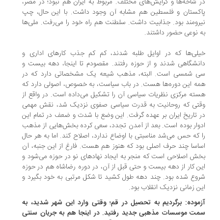
 شاخه‌ها و گرایش‌های مختلف. مربوط به ایران هم نبود؛ در مصر،
کستان و فلسطین هم مشابه آن وجود داشت. با این حال، چپ
رومند بود. جذابیت داشت. سلطنت هم راه خود را می‌رفت. ملی‌ها
 نوعی حضور داشتند.
لی‌ها که در اوایل طلبه شدند، کم کم جذب کارهای اداری و
نشگاهی شدند و از حوزه رفتند. مقصودم تا اینجا، دهه بیست و
 شمسی است. البته، مذهب شیعه یک مشخصاتی دارد که در
ه این دوره‌ها هست. در باب سیاست، به خصوص، اصولی دارد که
ته مرکزی نظریات سیاسی آن را تشکیل می‌داده است. در واقع از
تی که روحانیت به قدرت سیاسی صفوی نزدیک شد، نقش مهمی
 تاریخ ایران بر عهده گرفت. این وضع با شدت و ضعف در تمام این
وار بوده است. بعد از آمدن تجدد، سعی کرده بخش‌هایی از مذهب
 که حس می‌شد مناسبتی با اوضاع ندارد، اصلاح کند. اما به هر حال
اسا چند حرف اصلی بود که هنوز هم هست. فارغ از این جنبه، آن
ش اصلاحی است که منجر به ایجاد نهادهای نو در حوزه می‌شود و
ن کار از دهه بیست و حتی قبل از آن، در دوره رضاشاه هم در حوزه
وع شده بود. چند دهه طول کشید تا شکل مرتبی به خود بگیرد و
ن زمانی نزدیک انقلاب بود.
موده: برگردیم به تحصیل در قم؛ وقتی وارد این شهر شدید، به
ت موسسات مذهبی جدید رفتید. در اینجا هم به جریان سنتی