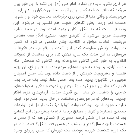
 کاری بکنی، فایده‌ای ندارد. امام علی (ع) این نکته را این طور بیان
‌کند که وقتی دنیا به کسی روی آورد، محاسن دیگران را هم پای او
‌نویسند و وقتی دنیا از کسی روی برگرداند، محاسن خود او را هم به
اب نمی‌آورند. یعنی کارهای خوبت هم تفسیر بد می‌شود. این
عیتی است که به شکل انکاری پدید آمده بود. در جنبه اثباتی
عیت طوری می‌شود که کارهای جبهه انقلابی، انگار همه مقدس
‌شود، اتفاقات موافق با انقلاب، چنان مقدس می‌شود که کسی
ی‌تواند برابرش مقاومت کند. اینها آینده را رقم می‌زند. فکرها را
‌سازد. در این مدت یک سال، تلاش شاه برای ممانعت از تحرکات
قلابی، به‌ طور کامل تلاشی مذبوحانه بود. تلاشی که هدفش مثلا
مین آزادی و توجه به خواسته‌های مردم بود، اما فی‌الواقع، آن رژیم
سفه و مشروعیت خودش را از دست داده بود. یک حس اطمینان
یبی در انقلابیون پدید آمده بود. حس فقط نبود، یک قدرت بود،
رتی که توانایی عاجز کردن یک رژیم پر قدرت و متکی به دولت‌های
رجی را داشت. در سایه این قدرت جدید، آرمان‌های تازه، افکار
ید، ایده‌های نو در حوزه‌های مختلف، در حال پدید آمدن بود. اینها،
ازمند وجود قشری بود که بتواند آنها را درک کند، از دل آنها تولیدات
یدی دربیاورد و کارها را مطابق برنامه تازه به پیش ببرد. این فضایی
د که بنده در آن شکل گرفتم. بسیاری از کسانی هم که از نسل ما
تند، با چند سال کمتر یا بیشتر، در همین فضا شکل گرفتند. شما در
 دوره شکست خورده نبودید، یک دوره‌ای که حس پیروزی وجود