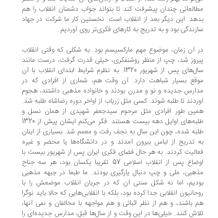
العاتی چندان پیشرفت کند تا بتواند جواب دشمنان انقلاب را هم
هد. این دیگر بعد از انقلاب است. نخستین کار ما شرکت در جهاد
زندگی بود و به تدریج به کارهای فکری‌تر روی آوردیم.
 آن زمان، موضوع مهم مارکسیسم بود. به شکلی که وقتی انقلاب
روز شد، چپ از منظر روشنفکری، خیلی قدرت گرفت، درست مانند
سال‌های پس از شهریور 1320. به نظرم شرایط ابتدای انقلاب با آن
قع بسیار شباهت دارد. آن وقت هم، شماری از افرادی که در
ارس جدیده و نو و مدرن بودند و خانواده مذهبی داشتند، هجوم
ردند تا طلبه شوند. کسی مثل زریاب از اواخر دوره رضاشاه طلبه شد.
ین طور افرادی مثل مرحوم سیدجعفر شهیدی از همان نسل و
طلبه‌های اوایل دهه بیست هستند. فکر می‌کنم ایشان پیش از 1320
به شده، چون این سال به نجف رفت و معمم شد. بسیاری از اینان
 تدریج از لباس بیرون آمدند و در دانشگاه‌ها یا محضر و غیره
الیت کردند. به هر حال فضای فکری ایران پس از شهریور بیست با
اوضاع پس از انقلاب اسلامی 57 تقریبا یکسان بود، هر سه جناح
هبی، ملی و چپ دنبال یارگیری بودند. ما طبعا در جبهه مذهبی
دیم، اما نه شکل سنتی آن که در جریان انقلاب موضعش را با
حانیون انقلابی جدا کرده بود، بلکه با انقلابی‌هایی که حالا باید نوگرا
 باشند، و هم از نظر اثباتی و هم مواجهه با مخالفان و نفی آنها،
اش کنند. خیلی‌ها در این وقت و از سال‌ها قبل، مدارس جدیده‌ای را