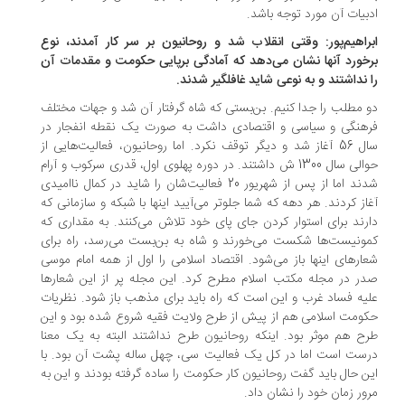
بیات آن مورد توجه باشد.
راهیم‌پور: وقتی انقلاب شد و روحانیون بر سر کار آمدند، نوع
خورد آنها نشان می‌دهد که آمادگی برپایی حکومت و مقدمات آن
 نداشتند و به نوعی شاید غافلگیر شدند.
 مطلب را جدا کنیم. بن‌بستی که شاه گرفتار آن شد و جهات مختلف
هنگی و سیاسی و اقتصادی داشت به صورت یک نقطه انفجار در
سال 56 آغاز شد و دیگر توقف نکرد. اما روحانیون، فعالیت‌هایی از
حوالی سال 1300 ش داشتند. در دوره پهلوی اول، قدری سرکوب و آرام
شدند اما از پس از شهریور 20 فعالیت‌شان را شاید در کمال ناامیدی
از کردند. هر دهه که شما جلوتر می‌آیید اینها با شبکه و سازمانی که
رند برای استوار کردن جای پای خود تلاش می‌کنند. به مقداری که
ونیست‌ها شکست می‌خورند و شاه به بن‌بست می‌رسد، راه برای
ارهای اینها باز می‌شود. اقتصاد اسلامی را اول از همه امام موسی
ر در مجله مکتب اسلام مطرح کرد. این مجله پر از این شعارها
یه فساد غرب و این است که راه باید برای مذهب باز شود. نظریات
ومت اسلامی هم از پیش از طرح ولایت فقیه شروع شده بود و این
ح هم موثر بود. اینکه روحانیون طرح نداشتند البته به یک معنا
ست است اما در کل یک فعالیت سی، چهل ساله پشت آن بود. با
ن حال باید گفت روحانیون کار حکومت را ساده گرفته بودند و این به
ور زمان خود را نشان داد.