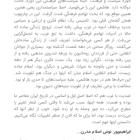
زه سیاست و فرهنگ. البته سیاست‌های فرهنگی این دوره، حالت
گانه دارد. هاشمی این را می‌فهمید. اصلا سیاستمداری یعنی همین.
ین موقع بود که بحث تهاجم فرهنگی شدت گرفت. این در چارچوب
ان گفتمان قبلی بود. تاسیس یک نظام فکری و ارزشی و سیاسی
ید برخلاف آنچه در غرب پیش رفته است. ترویج زندگی ساده که
لا در ادبیات تهاجم فرهنگی، داشت به تبع غرب، به تجمل‌گرایی
‌رفت. از هر کسی می‌خواستند تعریف کنند، از زندگی ساده‌اش
‌گفتند. روزگار سختی در دهه شصت گذشته بود. بسیاری از جوانان
قلابی حتی از فرزندان روحانیون به ورطه تندروی مذهبی رفته و از
ن رفته بودند. نگرانی زیاد بود. یک سنت فکری دیگر هم از دهه
ت و حتی باتوجه به میراث شریعتی و دیگران بود، اسلام ساده
ست، اسلام انقلابی، اسلام مبارز که اینها در جنگ هم تقویت شد.
ن حرف‌ها هم در دوره هاشمی، علیه سیاست‌های تا حدی باز او بود.
الفت با برخی تعاریف او از تقویت جنبه‌های دنیوی بود.
یت با غرب هم که اصلا اصل اول و اساسی در تاریخ ایران معاصر ما
ده و هست. همه اینها، سبب می‌شد تا وقتی کسی شعار تغییر را
رح می‌کرد، ده جور وصله به او زده شود. خوب از نظر آنها که
‌زدند درست بود، اما برای ما که الان از منظر تغییرات نگاه می‌کنیم،
نستن اینها مهم است.
راهیم‌پور: نوعی اسلام مدرن...