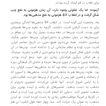
ای طلاب در قم ایجاد کرده بودند.
موده: اما یک تفاوتی وجود دارد، آن زمان هژمونی به نفع چپ
گرفت و در انقلاب 57 هژمونی به نفع مذهبی‌ها بود.
بله، وضعیت این گونه است. در انقلاب 57 مذهبی‌ها آمادگی بیشتری
ای به دست گرفتن قدرت داشتند، اگرچه به نظرم چپ‌ها همچنان
ی بودند. قدرت چپ‌ها در دهه بیست بسیار زیاد بود. آن موقع در
یرستان‌ها در میان معلمان و دانش‌آموزان، چپ‌ها حضور شگرف
شتری داشتند. همه می‌دانیم هیچ حزبی در تاریخ معاصر ایران،
رت حزب توده و نظام سازمانی آن را نداشته است. چپ‌ها در آن
ت، خیلی فعال شروع کردند و با برخورداری از قلم و نشریه، میتینگ‌
هر امکان دیگری طرفداران زیادی دور خود جمع کرده بودند.
توانه چنین حرکتی از سوی چپ‌ها نتیجه و حاصل کار فرهنگی دوره
اشاه در دوره بیست ساله بود که به مذهبی‌ها آسیب فراوان زده
د. علاوه، چپ‌ها هم به مذهب حمله کردند. مذهبی‌ها، با آسیبی که
 رضاشاه و همین طور پس از رفتن او از چپ‌ها خوردند، فعالیت‌شان
 به آرامی شروع کردند. آنها تلاش می‌کردند تصویری به‌روزتر از
هب به دست بدهند، تفسیرهای نو بکنند و آینده بهتری برای
هب تصویر کنند. دنیایی که اسلام قدرت زیادی پیدا کرده و اسلام
 آفریقا و امریکا موفقیت‌های زیادی به دست آورده است. نو کردن
هب، به عنوان یک حرکت کند، سه، چهار دهه طول کشید؛ آن هم