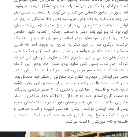
 داریم ادای یک کشور قدرتمند را دربیاوریم، مشکل درست می‌شود.
ا امروز در کشور کارهایی می‌کنند و می‌گویند با اعتماد به نفس جلو
‌رویم و بالاخره به یک جایی می‌رسیم یعنی مثلا مشکلی نداریم. در
ایل مبادرت به نوشتن جزواتی درباره تاریخ صدر اسلام می‌کردیم برای
ن بود که بتوانیم بُعد دینی و مذهبی جنگ را تغذیه کنیم. خلوص
هبی را با بیان نمونه‌های صدر اسلام در سربازان بالا ببریم. البته یک
قعات دیگری هم در این مرکز به تدریج به وجود آمد که قدری
کل داشت. مثلا می‌خواستند از صدر اسلام، استراتژی جنگ و حتی
کتیک‌های نظامی را هم استخراج کنند و سال‌ها هم برای این امر کار
کردند. من مدت بسیار کمی شاید پنج، شش ماه بودم. این 6 ماه
عث شد که استاد جعفر مرتضی بیاید و در آنجا به ما آموزش دهد.
تی من ایشان را دیدم به نظرم فرد متفاوتی از منظر فهم مسائل بود.
ای همین به دنبالش رفتم تا بیشتر از او بیاموزم. این زمان عاشق
ریخ شدم و فلسفه را رها کردم. با تاثیری که از جعفر مرتضی پذیرفتم
 سمت تاریخ اسلام رفتم. به هر حال از آنجا که جعفر مرتضی را استاد
فاوتی یافتم به دنبالش رفتم و همان طور که در یادداشت‌های اخیرم
 از فوت ایشان نوشتم، ایشان هدفش تثبیت و اثبات مذهب و
ن با کمک تاریخ بود، افرادی هم هستند که با کمک حدیث یا
سفه و کلام دین‌شان را اثبات می‌کنند.