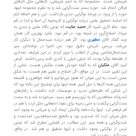
یعتی شدند. مخصوصا که به اسم شریعتی، کارهایی مثل کارهای
قان انجام شد. حوزه بستر سنت‌گرایی شد و به نظرم مجموعه اینها،
زه را از ورود در چرخه نوگرایی جدی بازداشت. این را هم اضافه کنم
 اساسا، تحقیق علمی درباره نوگرایی و تاریخچه آن اصلا و ابدا در قم
ود. مثلا کاری شبیه کار
حمید عنایت
که نوعی نگاه علمی و جدی به
راث اصلاح‌گری در شیعه بود، در قم نبود. شاید بهترین کار، همان
د گفتار آقای
مطهری
بود. اگر هم درباره سیدجمال یا دیگران کار
‌شد، بررسی تاریخی دقیق نبود. من اخیرا در نوشته‌ای سیر
دجمال‌شناسی پیش از انقلاب را مرور کردم. در این شرایط، تعدادی
 طلبه‌ها نوگرا بودند که خیلی خیلی با کندی قدم برمی‌داشتند. فرض
ید آقای
ملکیان
که به گفته خودش هفت ملکیان هست، نمایی از
ن تغییر است. در آن موقع، اگر اصلاح و تغییر هم هست، به شکل
تی است، به این عنوان که هنوز می‌توانیم با فقه جواهری و فلسفه
رایی همه کارها را حل کنیم. همه اینها برای توضیح این نکته بود که
 شتابی که طلبه‌های جدید و موسسات تازه داشتند، با رفتارهای
دروانه مجاهدین که به تروریسم هم رسید، سرخورده شد و به سمت
ت‌گرایی برگشت و حتی زمینه برای نفوذ آدم‌هایی مثل آیت را هم در
 فراهم کرد. اینها یک‌دفعه واکنش ایجاد کرد و جریانی به وجود آمد
ل جریان آیت که ضدچپ بود و بالطبع ضدمجاهدین، ضدتجدد و
نوگرایی و همه ‌چیز. این مطالب در فضایی مطرح شد که نوعی
س از نوگرایی وجود داشت و اینها منطبق بر هم شد. در واقع،
ت‌گرایی تشدید شد.