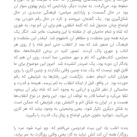
وط بود، می‌گرفت. به عبارت دیگر، پارادایمی که رژیم پهلوی سوار آن
د در حال گسست و پارادایم سیاسی- فرهنگی جدیدی در حال
ل‌گیری بود. یک گفتمان نیرومند و تازه در حال رقم خوردن بود.
ضاع چنان متحول شد که کلمه انقلابی هم برای آن کم بود، به ‌طوری
 شاه و تمام حامیان او، از مقابله با این وضعیت عاجز شد. انگار یک
تبه همه ‌چیز سلطنت و مظاهر آن نامفهوم شد. اینقدر این سلطنت و
هنگ آن منفور شد که بعد از انقلاب حتی اسم شاه را از روی هر
اب و مهری پاک ‌کردند. تصور کنید در برخی کتابخانه‌ها، مثلا
لس، کتاب‌هایی که نام و مهر مجلس سنا آمده، روی آن هم که
دگار آن دوره بود، یک ضربدر کشیده شد. امروز این موضوع برای ما
بل فهم نیست که یک عده چنین وقتی بگذارند و چنین کاری را روی
اران کتاب انجام دهند. بازگشت این رفتارها به شرایطی که رقم
رده بود. در واقع، قبل از اینکه انقلاب به ثمر برسد، هیمنه‌ و قدرت و
اسباتی از نظر فکری و ارزشی به وجود آمد که شاه برابر آن بیخود
لا می‌کرد و اساسا قادر به توقف آن نبود. این وضع در نوع انقلاب‌ها
ت و در ایران به شکل اتم و اکملش بود، شرایطی که ممکن است
 شکل دیگری تکرار شود، یعنی وضعیتی به وجود بیاید که هر کاری
‌کنید، نتوانید جلوی خرابی اوضاع و زوال یک قدرت را بگیرید.
ده اغلب یاد این بیت فردوسی می‌افتم که: چو تیره شود مرد را
زگار/ همه آن کند کش نیاید به کار؛ یعنی وقتی روزگارت به سر بیاید،