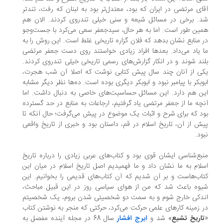
ای مرتضی در ایران که بود، معتدل‌تر بود به لبنان که رفت، تندتر
. برخی در مسائل شیعه و سنی خیلی تندروی کردند. الان هم
ین طور است. اما به هر حال، سیدجعفر سعی می‌کرد با جست‌وجو
 منابع نشان بدهد که فلان گزاره تاریخی غلط است. این روش را به
 یاد می‌داد. بعدها افراد زیادی خواستند روی دست جعفر مرتضی
ند شوند و در انکار گزارش‌های رسمی تاریخی خیلی تندروی کردند.
ی از آنان چند سال پیش کتابی نوشت که اصلا آن شب هجرت،
وبکر با پیامبر نبود و ابوبکر دیگری بوده است. ده‌ها نظر دیگر مشابه
ن هم دارد. این مسائل حساسیت‌های خاصی به دنبال داشت. اما
چه ما از جعفر مرتضی یاد گرفتیم، ارجاعات به منابع در حد گسترده
د که برای شرح و اثبات یک موضوع در پیش می‌گرفت؛ حال آنکه تا
ش از آن، تاریخ اسلام در قم، داستان بود و خبری از تاریخ واقعی
ود.
بع‌شناسی ایشان قوی بود و کتاب‌های عربی زیادی را درباره تاریخ
لام به ما نشان داد و ما فهمیدیم اصل تاریخ اسلام در میان این
اب‌هاست و بر آن شدیم که آن کتاب‌های قدیمی را بخوانیم. این
وه باعث شد که من از هوای سیاسی روز در این قبیل مباحث،
دکی خارج شوم و به سمت دو شخصیتی شدن بروم، یک شخصیتم
 زمینه کارهای علمی حرکت می‌کرد، حرکتی که منجر به نوشتن کتاب
اریخ تشیع
» شد و
ایرج افشار
سال 68 در مجله آینده مفصل به