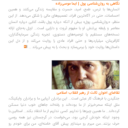
اهی به روان‌شناسی پول | ایما موسی‌زاده
سان‌ها با ترس، طمع، امید، حسرت و مقایسه زندگی می‌کنند و همین
ساسات، حتی در آگاه‌ترین افراد، تصمیم‌های مالی را شکل می‌دهد. از این
ظر، «روان‌شناسی پول» بیش از آنکه درباره پول باشد، کتابی درباره انسان
اصر و رابطه پرتنش او با مفهوم ثروت و دارایی است... اوزل به‌جای ارائه
خه‌های مستقیم یا توصیه‌های دستوری، تجربه زندگی سرمایه‌گذاران،
رآفرینان، میلیاردرها و حتی افراد عادی را روایت می‌کند و از دل این
ستان‌ها روایت خود را برمی‌سازد و بحث را به پیش می‌راند
...
اضای اخوان ثالث از رهبر انقلاب اسلامی
گیدن با فرهنگ کار عبثی است... این برادران آریایی ما و برادران وایکینگ،
ل اینکه سحرخیزتر از ما بوده‌اند و رفته‌اند جاهای خوب دنیا مسکن
ده‌اند... ما همین چیزها را نداریم. کسی نداریم از ما انتقاد بکند... استالین با
ود اینکه خودش گرجی بود، می‌خواست در گرجستان نیز همه روسی
ف بزنند...من میرم رو میندازم پیش آقای خامنه‌ای، من برای خودم رو