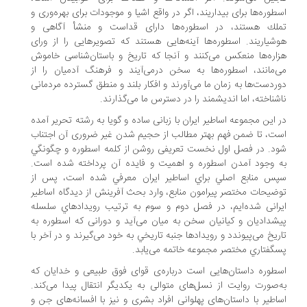
طوره‌ها برای بیداریند، اگر در واقع اشیا ‌و موجودات برای بهره‌وری و
لك هستند، در اسطوره‌ها دارای قداست و منشأ آگاهی و
شیاریند. اسطوره‌ها آینه‌هایی هستند که تصویرهایی را از ورای
اره‌ها منعکس می‌کنند و آنجا که تاریخ و باستان‌شناسی خاموش
‌مانند، اسطوره‌ها به سخن درمی‌آیند و فرهنگ آدمیان را از
ردست‌ها به زمان ما می‌آورند و افکار بلند و منطق گسترده مردمانی
شناخته، اما اندیشمند را در دسترس ما می‌گذارند.
 اين مجموعه اساطير ايران با زبانی ساده و گویا به رشته تحرير آمده
ت، تا ضمن فهم بهتر مطالب از حجیم شدن غیر ضروری آن اجتناب
د. در فصل اول نخست تعریفی روشن از كلمه اسطوره و چگونگي
 وجود آمدن اسطوره و اهميت و فايده آن پرداخته‌ شده است.
س منابع اصلي براي اساطير ايران معرفي شده است، پس از
ضيحات مختصر پيرامون منابع، وارد بحث آفرينش از ديدگاه اساطير
رانی شده‌ايم، در فصل دوم و سوم به ترتيب رويدادهاي سلسله
شداديان و كيانيان سخن به ميان می‌آيد و دورانی كه اسطوره به
ريخ می‌پيوندد و رويدادها جنبه تاريخي به خود می‌گيرند و در آخر با
گفتاري مختصر مجموعه خاتمه می‌يابد.
طوره داستان‌هایی است درباره‌ی قوای فوق طبیعی و خدایان که
‌صورت روایت از نسل‌های متوالی به یکدیگر انتقال پیدا می‌کند.
اطیر با داستان‌های پهلوانی افراد بشری و نیز با افسانه‌های جن و