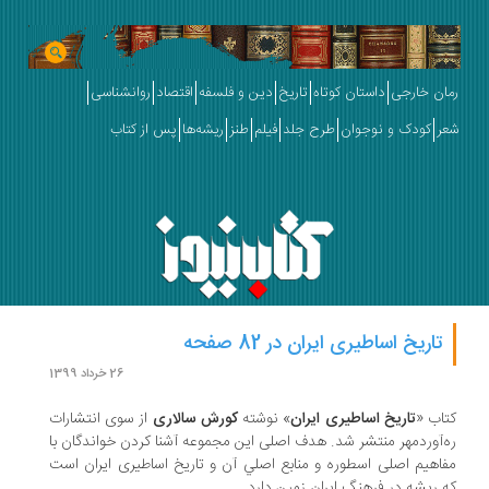
ان خارجی
داستان کوتاه
تاریخ
دین و فلسفه
اقتصاد
روانشناسی
ر
کودک و نوجوان
طرح جلد
فیلم
طنز
ریشه‌ها
پس از کتاب
تاریخ اساطیری ایران در 82 صفحه
26 خرداد 1399
اب «
تاریخ اساطیری ایران
» نوشته
کورش سالاری
از سوی انتشارات
‌آوردمهر منتشر شد. هدف اصلی این مجموعه آشنا کردن خواندگان با
اهيم اصلی اسطوره و منابع اصلي آن و تاريخ اساطيری ايران است
 ريشه در فرهنگ ايران زمين دارد.