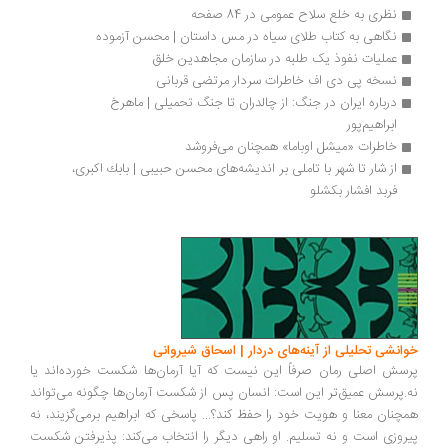
نظری به خلع سلاح عمومی در 84 صفحه
نگاهی به کتاب طلای سیاه در مس داستان | محسن آزموده
عملیات نفوذ یک طلبه در سازمان مجاهدین خلق
نسخه پی دی اف خاطرات سردار مرتضی قربانی
درباره ایران در جنگ: از چالدران تا جنگ تحمیلی | ماهرخ 
ابراهیم‌پور
خاطرات «میشل اوباما» همچنان می‌فروشد
از شار تا شهر با تاملی بر اندیشه‌های محسن حبیبی | بابك اكبری،  
فربد افشار بكشلو
انشی تحلیلی از آینه‌های دردار | اسحاق شیروانی
سش اصلی رمان صرفاً این نیست که آیا آرمان‌ها شکست خورده‌اند یا
.پرسش عمیق‌تر این است: انسان پس از شکست آرمان‌ها چگونه می‌تواند
چنان معنا و هویت خود را حفظ کند؟... پاسخی که ابراهیم برمی‌گزیند، نه
روزی است و نه تسلیم. او راهی دیگر را انتخاب می‌کند: پذیرفتن شکست