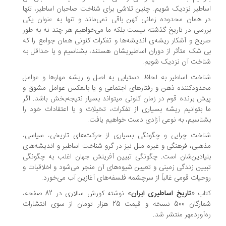
اطیر نزدیک شویم. چنین تلاشی برای شناخت صاحبان اساطیر، تنها
 همان محدوده‌ زمانی کهن باقی نمی‌ماند و تنها به عنوان یکی
رسی در تاریخ گذشته نیست بلکه ما می‌خواهیم هر چند نه به طور
یح و آشکار ریشه‌ی اندیشه‌ها و تفکرات کنونی همان جوامع را که
 شک متأثر از دوران اساطیریشان هستند، بشناسیم و یا حداقل به
اخت آن نزدیک شویم.
اخت اساطیر به لحاظ دستیابی به اصل و ریشه مهارها و عوامل
دودکننده‌ ذهن و رفتارهای اجتماعی و یا بالعکس عوامل مشوق و
ش برنده‌ قوم در زمان کنونی میتواند بسیار نتیجه‌بخش باشد. اگر
 بتوانیم ریشه‌ بسیاری از تفکرات، تخیلات و یا اعتقادات خود را
ناسیم، به نوعی آزادی دست خواهیم یافت.
اخت چرایی و چگونگی بسیاری از حرکت‌های تاریخی، سیاسی،
هبی، فرهنگی و غیره‌ ملل نیز در گرو شناخت اساطیر و اندیشه‌های
یادین‌شان است. چگونگی تبیین آفرینش جهان اغلب به چگونگی
یین زندگی زمینی و تعیین شیوه‌های آن منجر می‌شود و اخلاقیات و
حیات قومی غالباً از سرچشمه‌ فلسفه‌های آغازین آب می‌خورد.
اب «
تاریخ اساطیری ایران
» نوشته کورش سالاری در 82 صفحه،
شمارگان 500 نسخه و قیمت 25 هزار تومان از سوی انتشارات
‌آوردمهر منتشر شد.
.
.