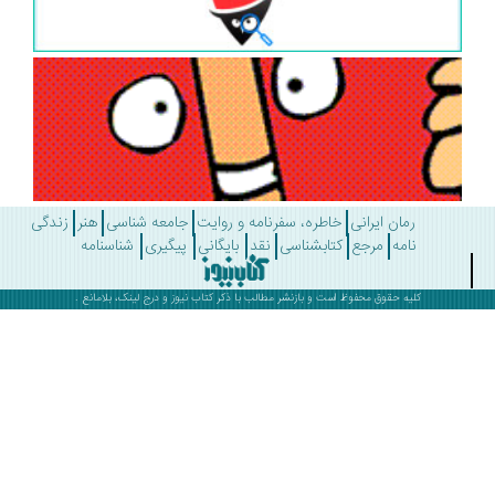
رمان ایرانی
خاطره، سفرنامه و روایت
جامعه شناسی
هنر
زندگی
نامه
مرجع
کتابشناسی
نقد
بایگانی
پیگیری
شناسنامه
کلیه حقوق محفوظ است و بازنشر مطالب با ذکر
کتاب نیوز
و درج لینک، بلامانع .