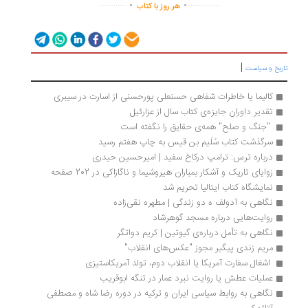
..............
...............
هر روز با کتاب
|
ریخ و سیاست
کالیما یا خاطرات شفاهی حسنعلی پورحسنی از اسارت در سیبری
تقدیر داوران جایزه‌ی کتاب سال از عزارئیل
 "جنگ و صلح" همه‌ی حقایق را نگفته است 
سرگذشت کتاب سُلَیم بن قیس به چاپ هفتم رسید
درباره ترس: ترامپ درکاخ سفید | امیرحسین حیدری
زوایای تاریک و آشکار بمباران هیروشیما و ناگازاکی در 202 صفحه
نمایشگاه کتاب ایتالیا تحریم شد
نگاهی به آدولف ه دو زندگی | مطهره نقی‌زاده 
روایت‌هایی درباره مسجد گوهرشاد
نگاهی به تأمل درباره‌ی گیوتین | کریم دواتگر
مریم زندی پیگیر مجوز "عکس‌های انقلاب"
 اشغال سفارت آمریکا یا انقلاب دوم، تولد آمریکاستیزی
عملیات عطش یا روایت نبرد عمار در تنگه ابوقریب
نگاهی به روابط سیاسی ایران و ترکیه در دوره رضا شاه و مصطفی 