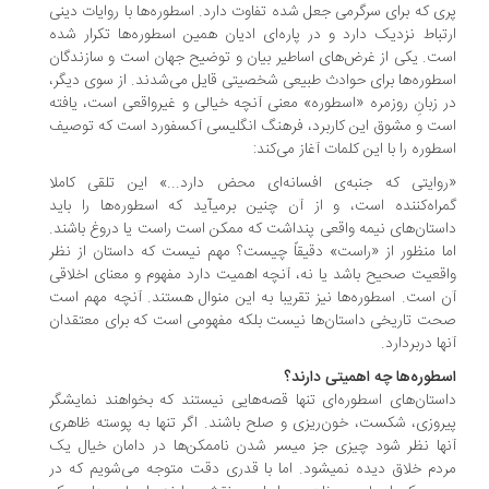
ی که برای سرگرمی جعل شده تفاوت دارد. اسطوره‌ها با روایات دینی
تباط نزدیک دارد و در پاره‌ای ادیان همین اسطوره‌ها تکرار شده
ت. یکی از غرض‌های اساطیر بیان و توضیح جهان است و سازندگان
طوره‌ها برای حوادث طبیعی شخصیتی قایل می‌شدند. از سوی دیگر،
 زبانِ روزمره «اسطوره» معنی آنچه خیالی و غیرواقعی است، یافته
ت و مشوق این کاربرد، فرهنگ انگلیسی آکسفورد است که توصیف
طوره را با این کلمات آغاز می‌کند:
وایتی که جنبه‌ی افسانه‌ای محض دارد...» این تلقی کاملا
راه‌کننده است، و از آن چنین برمیآید که اسطوره‌ها را باید
ستان‌های نیمه واقعی پنداشت که ممکن است راست یا دروغ باشند.
ا منظور از «راست» دقیقاً چیست؟ مهم نیست که داستان از نظر
قعیت صحیح باشد یا نه، آنچه اهمیت دارد مفهوم و معنای اخلاقی
 است. اسطوره‌ها نیز تقریبا به اين منوال هستند. آنچه مهم است
ت تاریخی داستان‌ها نیست بلکه مفهومی است که برای معتقدان
ها دربردارد.
طوره‌ها چه اهمیتی دارند؟
ستان‌های اسطوره‌ای تنها قصه‌هایی نیستند که بخواهند نمایشگر
روزی، شکست، خون‌ریزی و صلح باشند. اگر تنها به پوسته‌ ظاهری
ها نظر شود چیزی جز میسر شدن ناممکن‌ها در دامان خیال یک
دم خلاق دیده نمیشود. اما با قدری دقت متوجه می‌شویم که در