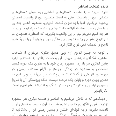
يده شناخت اساطير
ید امروزه ما به غلط با داستان‌های اساطیری به عنوان داستان‌های
تدایی، دور از واقعیت، حتی به لحاظ مذهبی، دور از واقعیت آسمانی
خورد می‌کنیم. آنها را به عنوان کلمات قدیمی، مفاهیم ذهنی ابتدایی
یا حتی بسیار ساده‌انگارانه، داستان‌هایی مضحک بپنداریم، ولی ما
 چه کنیم نمی‌توانیم از این واقعیت بگریزیم که اسطوره همچنان در
 تاریخ بشر می‌تپد و تداوم و پیوستگی جریان پنهان آن را در رگ‌های
ریخ و اندیشه نمی توان انکار کرد.
 توجه به چنین تداوم آرام ولی عمیق چگونه می‌توان از شناخت
اطیر، شکافتن لایه‌های درونی آن و دست یافتن به هسته‌ی اولیه‌
ین تفکری سر باز زد. اسطوره زمان خود را به عنوان یک دوره‌ نسبتا
خص و محدود در زندگی جوامع و اقوام مختلف بشری در
ره‌های تاریخی از گذشته تا حال پشت سر می‌گذارد ولی این به
نای پایان دوره و پایان یک مرحله نیست؛ بلکه پیوستگی آن با تاریخ
جریان آرام ولی مداومش در بستر زندگی و اندیشه‌ بشر امری است
کارناپذیر.
 دیدگاهی که ما تلاش می‌کنیم به اساطیر و هسته‌ مرکزی هر اسطوره
دیک شویم ناگزیریم که جلوه‌های شاعرانه‌ فوق طبیعی و تخیلی آن را
دیده بگیریم و به گونه‌ای خشن و بسیار زمینی آن را بشکافیم تا
وانیم به شناخت چگونگی زندگی، جامعه و اندیشه‌ صاحبان آن