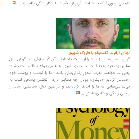
ریخی، بدون آنکه به خیانت، گریز از واقعیت یا انکار زندگی پناه ببرد
...
ونای آرام در گفت‌وگو با فاروک شهیچ
یی انسان‌ها ترمزِ خود را از دست داده‌اند و آن کُدِ اخلاقی که نگهبان عقل
یم بود، فروریخته است. در دنیای امروز، همه می‌خواهند فاشیست باشند؛
نی می‌خواهند نفرت، محورِ زندگی‌شان باشد... ما با گوشت و پوست خود
ساس کردیم «دیگری» بودن چه معنایی دارد... نوشتن پاسخی است به
‌عدالتی‌هایی که ما را احاطه کرده‌اند، و در عین حال، ستایشی است از
بایی زندگی و شادی‌هایش
...