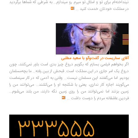
نداخته‌ام برای تو و امثال تو میرم رو میندازم... به شرطی که شماها برگردید
 مملکت خودتان خدمت کنید
...
ای سناریست در گفت‌وگو با سعید مطلبی
ر بخواهم فیلمی بسازم که بگویم دروغ چیز بدی است باور نمی‌کنند، چون
وغ یک امر جاری در این مملکت است. قبحش از بین رفته... ما بچه‌مسلمان
دیم. اما می‌گفتند این مسلمان نیست... وقتی به آدمی که در کار سینماست
‌گویند اجازه کار نداری، یعنی با شکنجه او را می‌کشند... می‌توانند من را
ین بزنند اما نمی‌توانند من را روی زمین نگه دارند، من بلند می‌شوم...
دین عاشقانه مردم را دوست داشت
...