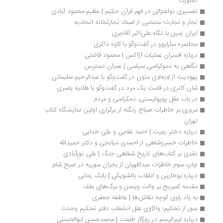
آتاتورک
تفسیری نواعتزالی در فهم قرآن حکیم | عظیم محمود آبادی
تجار و تجارت؛ منتخبی از اسناد تجارتخانه اتحادیه
ایران زمین با نگاه علی‌اکبر آقاجری
محاصره سارایوو در گفت‌وگو با کاوه ذاکری
درباره افسران عملیات آژاکس | محمود فاضلی
نگاهی به دموکراسی سیاسی | عمران دسترس
یهودیت از لابه‌لای متون در گفت‌وگو با عبدالرحیم سلیمانی
شان کانری در قامت یک مرد در گفت‌وگو با هانیه یاسری
در باب عقل پوپولیستی، دمکراسی و مردم
مروری بر خاطرات صباح زنگنه از برگزاری اولین نمایشگاه کتاب 
تهران
درباره دختر رعیت | احمد غلامی و علی خدایی
خاطرات خسروشاهی از احمدی میانجی و دکتر حمیدالله
نقدی بر کتاب‌های تاریخ شفاهی جنگ | علی نورآبادی‌
چاپ سوم خاطرات عبداللهیان از بحران سوریه در صبح شام
درباره بوخارین و انقلاب بالشویکی | بابک زمانی
مقدمه کمبریج بر والت ویتمن و برگ‌های علف
به یاد راوی کوچه نقاش‌ها | عاطفه جعفری
عبور از تحکیم؛ واکاوی علل انشعاب دفتر تحکیم وحدت
درباره لیبرالیسم در روزگار ظلمت | محمدحسن ابوالحسنی