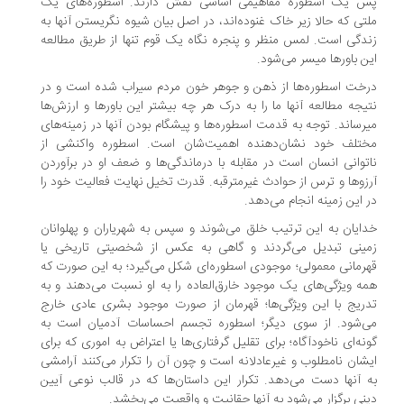
 یک اسطوره مفاهیمی اساسی نقش دارند. اسطوره‌های یک
تی که حالا زیر خاک غنوده‌اند، در اصل بیان شیوه‌ نگریستن آنها به
دگی است. لمس منظر و پنجره‌ نگاه یک قوم تنها از طریق مطالعه‌
ن باورها میسر می‌شود.
خت اسطوره‌ها‌ از ذهن و جوهر خون مردم سیراب شده است و در
یجه مطالعه‌ آنها ما را به درک هر چه بیشتر این باورها و ارزش‌ها
رساند. توجه به قدمت اسطوره‌ها و پیشگام بودن آنها در زمینه‌های
تلف خود نشان‌دهنده‌ اهمیت‌شان است. اسطوره واکنشی از
توانی انسان است در مقابله با درماندگی‌ها و ضعف او در برآوردن
زوها و ترس از حوادث غیرمترقبه. قدرت تخیل نهایت فعالیت خود را
 این زمینه انجام می‌دهد.
ایان به این ترتیب خلق می‌شوند و سپس به شهریاران و پهلوانان
ینی تبدیل می‌گردند و گاهی به عکس از شخصیتی تاریخی یا
رمانی معمولی؛ موجودی اسطوره‌ای شکل می‌گیرد؛ به این صورت که
ه‌ ویژگی‌های یک موجود خارق‌العاده را به او نسبت می‌دهند و به
ریج با این ویژگی‌ها؛ قهرمان از صورت موجود بشری عادی خارج
‌شود. از سوی دیگر؛ اسطوره تجسم احساسات آدمیان است به
نه‌ای ناخودآگاه؛ برای تقلیل گرفتاری‌ها یا اعتراض به اموری که برای
شان نامطلوب و غیرعادلانه است و چون آن را تکرار می‌کنند آرامشی
 آنها دست می‌دهد. تکرار این داستان‌ها که در قالب نوعی آیین
نی برگزار می‌شود به آنها حقانیت و واقعیت می‌بخشد.