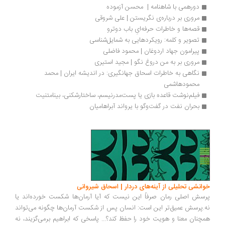
دورهمی با شاهنامه |  محسن آزموده 
مروری بر درباره‌ی نگریستن | علی شروقی
قصه‌ها و خاطرات حرفه‌ایِ باب دوترو
تصویر و کلمه: رویکردهایی به شمایل‌شناسی
پیرامون جهاد اردوغان | محمود فاضلی
مروری بر به من دروغ نگو | مجید استیری 
نگاهی به خاطرات اسحاق جهانگیری: در اندیشه ایران | محمد 
محمودهاشمی
فیلم‌نوشت قاعده بازی یا پست‌مدرنیسم، ساختارشکنی، بینامتنیت
بحران نفت در گفت‌وگو با یرواند آبراهامیان
انشی تحلیلی از آینه‌های دردار | اسحاق شیروانی
سش اصلی رمان صرفاً این نیست که آیا آرمان‌ها شکست خورده‌اند یا
.پرسش عمیق‌تر این است: انسان پس از شکست آرمان‌ها چگونه می‌تواند
چنان معنا و هویت خود را حفظ کند؟... پاسخی که ابراهیم برمی‌گزیند، نه