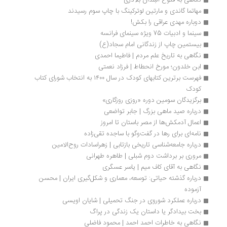
نگاهی به فتوح البلدان بلاذری 
مهاتما گاندی و مارتین لوترکینگ با چاپ سوم رسیدند
دوباره مهدی عراقی را بکش!
سینما و ادبیات 75 ویژه سینمای فرانسه
بیستمین چاپ از زندگانی امام سجاد(ع)
نگاهی به تاریخ علم مردم | فاطیما احمدی
ابن خلدون؛ مورخ انحطاط | فرزاد نعمتی
فهرست برترین کتابهای کودک در سال ۱۴۰۰ به انتخاب شورای کتاب 
کودک
برگزیدگان سومین دوره «روزی روزگاری»
درباره صید ماهی بزرگ | جابر تواضعی
اعمال آدمکش‌ها از مصر باستان تا امروز
نامه‌ای برای رها در گفت‌وگو با ساجده تقی‌زاده
درباره جامعه‌شناسی تاریخی بازتابی | زهراسادات روح‌الامین
مروری بر برداشت دوم شبلی | طاهره طهرانی
نگاهی به آقای کاف میم | یاسر عسگری
درباره گذشته حیاتی: توسعه، معماری و شکل‌گیری ایران | محسن 
آزموده
درباره عملکرد شوروی در جنگ تحمیلی | شایان اویسی
بخت بیدادگر یا داستان یک زندگی در پراگ
نگاهی به خاطرات احمد احمد | محمود فاضلی