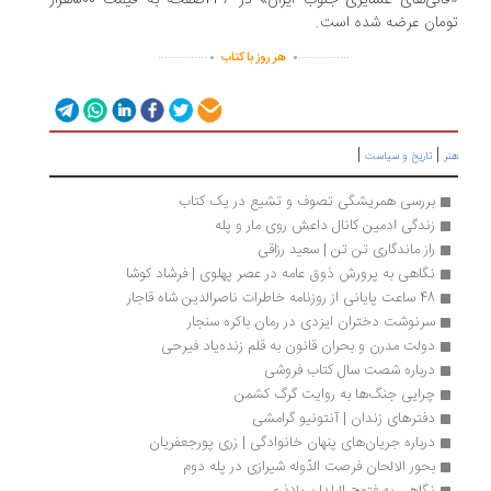
«قالی‌های عشایری جنوب ایران» در 236صفحه به قیمت 500هزار
مان عرضه شده است.
.
.
...............
...............
هر روز با کتاب
|
|
تاریخ و سیاست
بررسی همریشگی تصوف و تشیع در یک کتاب
زندگی ادمین کانال داعش روی مار و پله
راز ماندگاری تن تن | سعید‌ رزاقی
نگاهی به پرورش ذوق عامه در عصر پهلوی | فرشاد کوشا
48 ساعت پایانی از روزنامه خاطرات ناصرالدین شاه قاجار
سرنوشت دختران ایزدی در رمان باکره سنجار
دولت مدرن و بحران قانون به قلم زنده‌یاد فیرحی
درباره شصت سال کتاب فروشی 
چرایی جنگ‌ها به روایت گرگ کشمن
دفترهای زندان | آنتونیو گرامشی
درباره جریان‌های پنهان خانوادگی | زری پورجعفریان
بحور الالحان فرصت الدّوله شیرازی در پله دوم