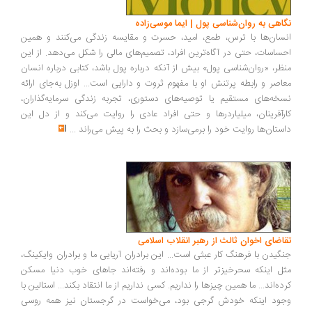
اهی به روان‌شناسی پول | ایما موسی‌زاده
سان‌ها با ترس، طمع، امید، حسرت و مقایسه زندگی می‌کنند و همین
ساسات، حتی در آگاه‌ترین افراد، تصمیم‌های مالی را شکل می‌دهد. از این
ظر، «روان‌شناسی پول» بیش از آنکه درباره پول باشد، کتابی درباره انسان
اصر و رابطه پرتنش او با مفهوم ثروت و دارایی است... اوزل به‌جای ارائه
خه‌های مستقیم یا توصیه‌های دستوری، تجربه زندگی سرمایه‌گذاران،
رآفرینان، میلیاردرها و حتی افراد عادی را روایت می‌کند و از دل این
ستان‌ها روایت خود را برمی‌سازد و بحث را به پیش می‌راند
...
اضای اخوان ثالث از رهبر انقلاب اسلامی
گیدن با فرهنگ کار عبثی است... این برادران آریایی ما و برادران وایکینگ،
ل اینکه سحرخیزتر از ما بوده‌اند و رفته‌اند جاهای خوب دنیا مسکن
ده‌اند... ما همین چیزها را نداریم. کسی نداریم از ما انتقاد بکند... استالین با
ود اینکه خودش گرجی بود، می‌خواست در گرجستان نیز همه روسی