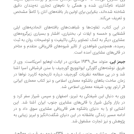
تباه نام‌گذاری شده و همگی با نام‌های تجاری نه‌چندان دقیق
اخته شده‌اند، بنابراین برای اولین بار بافته‌های آنان را کاملاً مشخص
تعریف می‌کند.
 این کتاب، تفاوت‌ها و شباهت‌های بافته‌های اتحادیه‌های ایلی
قایی و خمسه و ایلات لر، بختیاری، افشار و بسیاری زیرگروه‌های
ایری دیگر به کمک تصاویر رنگی باکیفیت و توضیحات روان به ثبت
یده، همچنین شواهدی از تاثیر شیوه‌های قالی‌بافی متقدم و متاخر
 قالی‌های عشایری آمده است.
مز اپی
، متولد سال 1939 میلادی در ایالت اوهایو آمریکاست. وی از
یق نوشته‌های گئورگی ایوانوویچ گورجیف با سنن فرشبافی آسیا آشنا
 و در پی مطالعه نظریات گورجیف درباره تاریخچه کاربرد نواها در
ان ساخت بناهای باشکوه معماری اسلامی و نیز کتاب معماری ایرانی
ر آرتور پوپ شیفته معماری اسلامی شد.
 به دنبال این شیفتگی به تبریز، اصفهان و سپس شیراز سفر کرد و
 بازار وکیل شیراز با قالی‌های عشایری جنوب ایران آشنا شد. این
نایی او را به دنیای باشکوه هنر قالی‌بافی عشایری سوق داد و در
امه مسیر زندگی عاشقانه در این دنیای شگفت‌انگیز و لبریز زیبایی به
وهش و نیز تجارت مشغول شد.