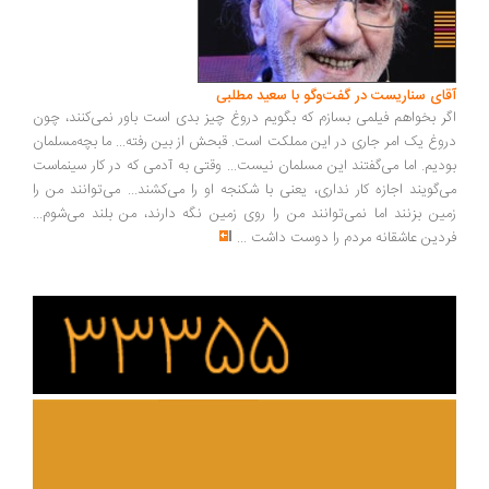
آقای سناریست در گفت‌وگو با سعید مطلبی
اگر بخواهم فیلمی بسازم که بگویم دروغ چیز بدی است باور نمی‌کنند، چون
دروغ یک امر جاری در این مملکت است. قبحش از بین رفته... ما بچه‌مسلمان
بودیم. اما می‌گفتند این مسلمان نیست... وقتی به آدمی که در کار سینماست
می‌گویند اجازه کار نداری، یعنی با شکنجه او را می‌کشند... می‌توانند من را
زمین بزنند اما نمی‌توانند من را روی زمین نگه دارند، من بلند می‌شوم...
فردین عاشقانه مردم را دوست داشت
...