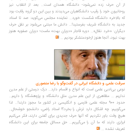
از آن حرف زده نمی‌شود- دانشگاه همدان است... بعد از انقلاب نیز
روحانیون خود را رقیب دانشگاهیان می‌دیدند و بین این دو گروه رقابت بود
که بالاخره دانشگاه شکست خورد... نماینده مجلس می‌گوید: صد تا استاد
جدید به دانشگاه شریف بفرستید!... دانش ما مبتنی می‌شود بر نقل حرف
دیگران: «خرد نقال»... دوره قاجار «دوران بهت» ماست؛ دوران صفویه هنوز
بهت نبود، آنجا هنوز ازخودمتشکر بودیم
...
سرقت علمی و دانشگاه ایرانی در گفت‌وگو با رضا منصوری
نوعی بی‌ادبی علمی است که انواع و اقسام دارد... درک درستی از علم مدرن
نداریم ... مظاهری از این علم مدرن مثل دانشگاه و پژوهشگاه را داریم...
حدود 900 مجله علمی فارسی و انگلیسی در کشور ما مجوز دارند!... لذا
می‌گوییم: چه اشکال دارد تزش را بخرد؟! استاد راضی، دانشجو خوشحال...
هیچ‌ وقت باور نکردیم که آنها حرف جدیدی برای گفتن دارند، فکر می‌کنیم
ابزاری دارند که ما آن را می‌گیریم... حل مسائل جامعه برای این دانشگاه
تعریف نشده
...