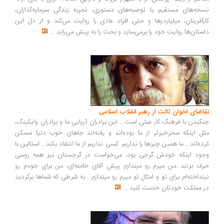
نسخه‌های مستقیم یا توصیه‌های دستوری، تجربه زندگی سرمایه‌گذاران،
کارآفرینان، میلیاردرها و حتی افراد عادی را روایت می‌کند و از دل این
داستان‌ها روایت خود را برمی‌سازد و بحث را به پیش می‌راند
...
تقاضای اخوان ثالث از رهبر انقلاب اسلامی
جنگیدن با فرهنگ کار عبثی است... این برادران آریایی ما و برادران وایکینگ،
مثل اینکه سحرخیزتر از ما بوده‌اند و رفته‌اند جاهای خوب دنیا مسکن
کرده‌اند... ما همین چیزها را نداریم. کسی نداریم از ما انتقاد بکند... استالین با
وجود اینکه خودش گرجی بود، می‌خواست در گرجستان نیز همه روسی
حرف بزنند...من میرم رو میندازم پیش آقای خامنه‌ای، من برای خودم رو
نینداخته‌ام برای تو و امثال تو میرم رو میندازم... به شرطی که شماها برگردید
در مملکت خودتان خدمت کنید
...