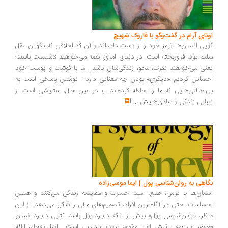
اونای آرام در گفت‌وگو با فاروک شهیچ‭
گویی انسان‌ها ترمزِ خود را از دست داده‌اند و آن کُدِ اخلاقی که نگهبان عقل
سلیم بود، فروریخته است. در دنیای امروز، همه می‌خواهند فاشیست باشند؛
یعنی می‌خواهند نفرت، محورِ زندگی‌شان باشد... ما با گوشت و پوست خود
احساس کردیم «دیگری» بودن چه معنایی دارد... نوشتن پاسخی است به
بی‌عدالتی‌هایی که ما را احاطه کرده‌اند، و در عین حال، ستایشی است از
زیبایی زندگی و شادی‌هایش
...
نگاهی به روان‌شناسی پول | ایما موسی‌زاده
انسان‌ها با ترس، طمع، امید، حسرت و مقایسه زندگی می‌کنند و همین
احساسات، حتی در آگاه‌ترین افراد، تصمیم‌های مالی را شکل می‌دهد. از این
منظر، «روان‌شناسی پول» بیش از آنکه درباره پول باشد، کتابی درباره انسان
معاصر و رابطه پرتنش او با مفهوم ثروت و دارایی است... اوزل به‌جای ارائه