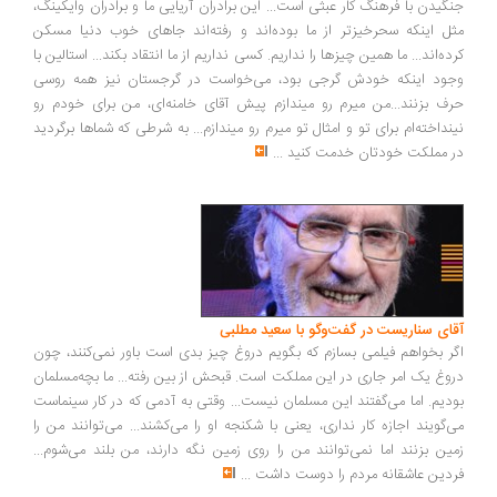
گیدن با فرهنگ کار عبثی است... این برادران آریایی ما و برادران وایکینگ،
ل اینکه سحرخیزتر از ما بوده‌اند و رفته‌اند جاهای خوب دنیا مسکن
ده‌اند... ما همین چیزها را نداریم. کسی نداریم از ما انتقاد بکند... استالین با
ود اینکه خودش گرجی بود، می‌خواست در گرجستان نیز همه روسی
ف بزنند...من میرم رو میندازم پیش آقای خامنه‌ای، من برای خودم رو
نداخته‌ام برای تو و امثال تو میرم رو میندازم... به شرطی که شماها برگردید
 مملکت خودتان خدمت کنید
...
ای سناریست در گفت‌وگو با سعید مطلبی
ر بخواهم فیلمی بسازم که بگویم دروغ چیز بدی است باور نمی‌کنند، چون
وغ یک امر جاری در این مملکت است. قبحش از بین رفته... ما بچه‌مسلمان
دیم. اما می‌گفتند این مسلمان نیست... وقتی به آدمی که در کار سینماست
‌گویند اجازه کار نداری، یعنی با شکنجه او را می‌کشند... می‌توانند من را
ین بزنند اما نمی‌توانند من را روی زمین نگه دارند، من بلند می‌شوم...
دین عاشقانه مردم را دوست داشت
...