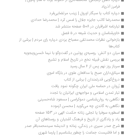
درباره ذهن ارتجاعی: محافظه‌کاری از ادموند برک تا سارا پالین | 
فرامرز آذرپاد
درباره کتاب یا سیگار اورول |‌ زینب مرتضایی‌فرد
محمدرضا کاتب جایزه جلال را لمس کرد | محمدرضا حدادی
تبارنامه اشراقیان در 508 صفحه منتشر شد
خاورشناسان و حدیث شیعه در ۵ فصل
بازخوانی نظرات محمدتقی مصباح یزدی درباره رای مردم | برشی از 
کتاب‌ها
میان دو آتش: روسیه‌ی پوتین در گفت‌وگو با نیما حُسن‌ویجویه
بررسی نقش قبیله نخع در تاریخ اسلام و تشیع
سرباز روز نهم پس از 6 سال رسید
میثاق‎داران صبح یا مدافعان علوی در بارگاه اموی
دروغ‌گویی قدرتمندان | برشی از کتاب
زُروان در حماسه ملی ایران چگونه نمود یافت
تبار تمدن اسلامی و مواجهه‌ی ایرانیان با تجدد
نگاهی به روان‌شناسی دموکراسی | مسعود شاه‏‌حسینی
نگاهی به گاندی چه می‌گوید | محسن آزموده
اسطوره سوفیا یا تجلی زنانه حکمت الهی در 153 صفحه
یاد و یادگاری از تاریخ و فرهنگ آشتیان و روستاهای آن
شرح ‌صدر: سیری در زندگی، زمانه و اندیشه سیدمحمدباقر صدر
و اما فاشیست جماعت را چطور بشناسیم | پارسا شهری