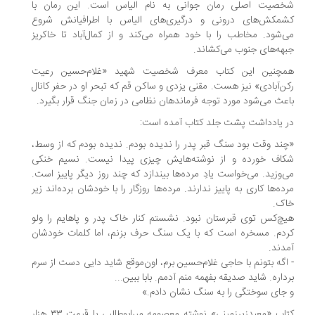
صیت اصلی رمان جوانی به نام الیاس است. این رمان با
مکش‌های درونی و درگیری‌های الیاس با اطرافیانش شروع
‌شود. مخاطب را با خود همراه می‌کند و از کمال‌آباد تا خاکریز
هه‌های جنوب می‌کشاند.
چنین این کتاب معرف شخصیت شهید «غلام‌حسین رعیت
کن‌آبادی» نیز هست. مقنی یزدی و ساکن قم که تبحر او در حفر کانال
عث می‌شود مورد توجه فرماندهان نظامی در زمان جنگ قرار بگیرد.
 یادداشت پشت جلد کتاب آمده است:
ند وقت بود سنگ قبر پدر را ندیده بودم. ندیده بودم که از وسط،
اف خورده و از نوشته‌هایش چیزی پیدا نیست. نسیم خنکی
‌وزید. می‌خواست یادِ مرده‌ها بیندازد که چند روز دیگر پاییز است.
ده‌ها کاری به پاییز ندارند. مرده‌ها روزگار را با خودشان برده‌اند زیر
ک.
چ‌کس توی قبرستان نبود. نشستم کنار خاک پدر و پاهایم را ولو
دم. مسخره است که با یک سنگ حرف بزنم، اما کلمات خودشان
دند.
اگه بتونم با حاجی غلام‌حسین برم، اون‌موقع شاید دایی دست از سرم
داره. شاید صدیقه بفهمه منم آدمم. بابا ببین...
جای سوختگی را به سنگ نشان دادم.»
کتاب «معبدزیرزمینی» نوشته معصومه میرابوطالبی با قیمت ۳۳ هزار