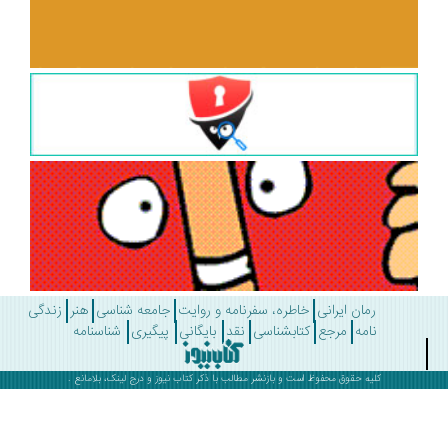
رمان ایرانی
خاطره، سفرنامه و روایت
جامعه شناسی
هنر
زندگی
نامه
مرجع
کتابشناسی
نقد
بایگانی
پیگیری
شناسنامه
کلیه حقوق محفوظ است و بازنشر مطالب با ذکر
کتاب نیوز
و درج لینک، بلامانع .