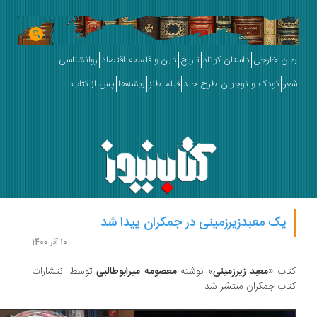
ان خارجی
داستان کوتاه
تاریخ
دین و فلسفه
اقتصاد
روانشناسی
ر
کودک و نوجوان
طرح جلد
فیلم
طنز
ریشه‌ها
پس از کتاب
یک معبدزیرزمینی در جمکران پیدا شد
10 آذر 1400
اب «
معبد زیرزمینی
» نوشته
معصومه میرابوطالبی
توسط انتشارات
اب جمکران منتشر شد.