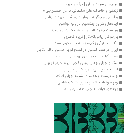
مروری بر سرودن نان | نرگس ابهری
زندگی و خاطرات علی سلیمانی یا من حسین‌چی‌ام!
و اما چین چگونه سرمایه‌داری شد | مهرداد اینانلو
ایده‌های شرلی جکسون در باب نوشتن
ویراست جدید قانون و خشونت به نی رسید
بازخوانی ریاض‌الافکار | فریاد ناصری
 "قیام کربلا"ی زرگری‌نژاد به چاپ دوم رسید 
ایران در عصر امامان در گفت‌وگو با احسان ناظم بکایی
هدیه گراس  به قربانیان لهستانی اس‌اس
مرگ و جهان جعلی رومن‌ گاری | پیام حیدر قزوینی
امام حسین علی، درود خداوند بر او
جلد بیست و هفتم دانشنامه جهان اسلام
رفع سوتفاهم شاملو به روایت خرمشاهی
بچه‌های فرات به چاپ هفتم رسیدند