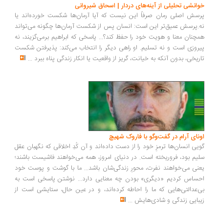
انشی تحلیلی از آینه‌های دردار | اسحاق شیروانی
سش اصلی رمان صرفاً این نیست که آیا آرمان‌ها شکست خورده‌اند یا
.پرسش عمیق‌تر این است: انسان پس از شکست آرمان‌ها چگونه می‌تواند
چنان معنا و هویت خود را حفظ کند؟... پاسخی که ابراهیم برمی‌گزیند، نه
روزی است و نه تسلیم. او راهی دیگر را انتخاب می‌کند: پذیرفتن شکست
ریخی، بدون آنکه به خیانت، گریز از واقعیت یا انکار زندگی پناه ببرد
...
ونای آرام در گفت‌وگو با فاروک شهیچ
یی انسان‌ها ترمزِ خود را از دست داده‌اند و آن کُدِ اخلاقی که نگهبان عقل
یم بود، فروریخته است. در دنیای امروز، همه می‌خواهند فاشیست باشند؛
نی می‌خواهند نفرت، محورِ زندگی‌شان باشد... ما با گوشت و پوست خود
ساس کردیم «دیگری» بودن چه معنایی دارد... نوشتن پاسخی است به
‌عدالتی‌هایی که ما را احاطه کرده‌اند، و در عین حال، ستایشی است از
بایی زندگی و شادی‌هایش
...