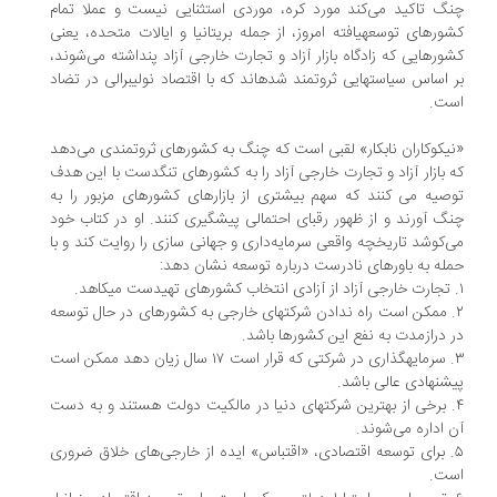
گ تاکید می‌کند مورد کره، موردی استثنایی نیست و عملا تمام
ورهای توسعه‏یافته امروز، از جمله بریتانیا و ایالات متحده، یعنی
ورهایی که زادگاه بازار آزاد و تجارت خارجی آزاد پنداشته می‌شوند،
 اساس سیاستهایی ثروتمند شده‏اند که با اقتصاد نولیبرالی ‏در تضاد
ت.
یکوکاران نابکار» لقبی است که چنگ به کشورهای ثروتمندی می‌دهد
 بازار آزاد و تجارت‏ خارجی آزاد را به کشورهای تنگدست با این هدف
صیه می کنند که سهم ‏بیشتری از بازارهای کشورهای مزبور را به
گ آورند و از ظهور رقبای ‏احتمالی پیشگیری کنند. او در کتاب خود
‌کوشد تاریخچه واقعی سرمایه‌داری و جهانی سازی را روایت کند و با
له به باورهای نادرست درباره توسعه نشان دهد:
. ممکن است راه ندادن شرکتهای خارجی به کشورهای در حال ‏توسعه
 درازمدت به نفع این کشورها باشد.
۳. سرمایه‏گذاری در شرکتی که قرار است ۱۷ سال زیان دهد ممکن است‏
شنهادی عالی باشد.
. برخی از بهترین شرکتهای دنیا در مالکیت دولت هستند و به دست
‏ اداره می‌شوند.
. برای توسعه‏ اقتصادی، «اقتباس» ایده از خارجی‌های خلاق ضروری‏
ت.