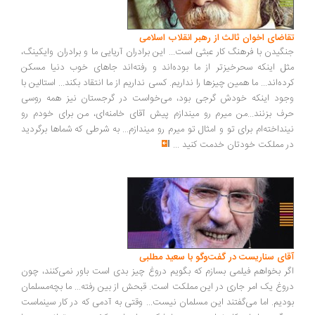
اضای اخوان ثالث از رهبر انقلاب اسلامی
گیدن با فرهنگ کار عبثی است... این برادران آریایی ما و برادران وایکینگ،
ل اینکه سحرخیزتر از ما بوده‌اند و رفته‌اند جاهای خوب دنیا مسکن
ده‌اند... ما همین چیزها را نداریم. کسی نداریم از ما انتقاد بکند... استالین با
ود اینکه خودش گرجی بود، می‌خواست در گرجستان نیز همه روسی
ف بزنند...من میرم رو میندازم پیش آقای خامنه‌ای، من برای خودم رو
نداخته‌ام برای تو و امثال تو میرم رو میندازم... به شرطی که شماها برگردید
 مملکت خودتان خدمت کنید
...
ای سناریست در گفت‌وگو با سعید مطلبی
ر بخواهم فیلمی بسازم که بگویم دروغ چیز بدی است باور نمی‌کنند، چون
وغ یک امر جاری در این مملکت است. قبحش از بین رفته... ما بچه‌مسلمان
دیم. اما می‌گفتند این مسلمان نیست... وقتی به آدمی که در کار سینماست