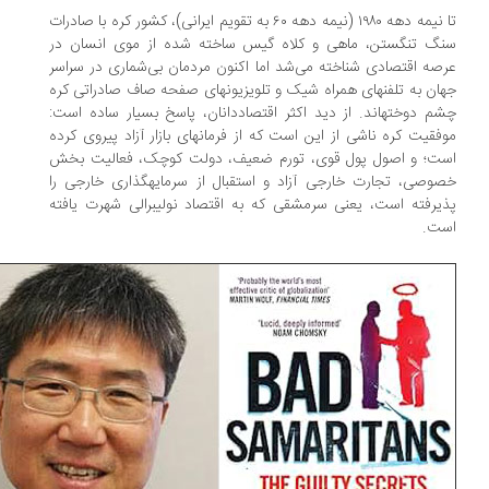
تا نیمه دهه‏ ۱۹۸۰ (نیمه دهه ‏۶۰ به تقویم ایرانی)، کشور کره با صادرات
نگ تنگستن، ماهی و کلاه‌ گیس ساخته شده از موی انسان در
صه اقتصادی شناخته می‌شد اما اکنون مردمان بی‌شماری در سراسر
ان به تلفن‏های همراه شیک ‏و تلویزیون‏های صفحه صاف صادراتی‏ کره
م دوخته‏اند. از دید اکثر اقتصاددانان، پاسخ بسیار ساده است:
فقیت کره ناشی از این‏ است که از فرمان‏های بازار آزاد پیروی کرده
ت؛ و اصول پول قوی، تورم‏ ضعیف، دولت کوچک، فعالیت بخش
وصی، تجارت خارجی آزاد و استقبال از سرمایه‏گذاری خارجی را
یرفته است، یعنی سرمشقی که به اقتصاد نولیبرالی شهرت یافته
ت.