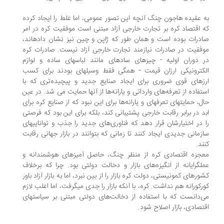
 عقیده هاجون چنگ آنچه این تصور عمومی، اما غلط را ایجاد کرده
 اقتصاد کره بر تجارت‏ خارجی آزاد مبتنی است موفقیت کره در امر
درات بوده است و همان طور که ژاپن و چین نیز نشان داده‏اند،
فقیت در صادرات نیازمند تجارت خارجی ‏آزاد نیست. صادرات کره
 دوران اولیه - چیزهای ساده‏ای مانند لباس‏های‏ ساده و لوازم
کترونیکی ارزان قیمت - همگی فقط وسیله‏ای بودند برای کسب
رزهای قوی ضروری برای ایجاد صنایع جدید و پیچیده‌تری که با
تفاده از تعرفه‌های وارداتی و یارانه‌ها از آنها حمایت می شد. در عین
ل، حمایت‏های‏ تعرفه‏ای و یارانه‌ها برای این نبود که از صنایع کره برای
د در برابر رقابت ‏خارجی پشتیبانی کند، بلکه برای این بود که فرصتی
 در اختیارشان قرار دهد که فناوری‌های جدید را جذب و توانایی‏های
زمانی جدیدی ‏ایجاد کنند تا زمانی که بتوانند در بازار جهانی رقابت
ند.
جزه اقتصادی کره از منظر چنگ، حاصل آمیزه‏ای هوشمندانه و
ل‏گرایانه از انگیزه‌های بازار و دخالت دولتی بود. چرا که برخلاف
ورهای کمونیستی، دولت کره‏ بازار را از بین نبرد، اما به بازار آزاد باور
رکورانه هم نداشت. کره، با آنکه بازار را جدی می‏گرفت، اما اغلب لازم
‌دانست که با استفاده از دخالت‌های دولتی مبتنی بر سیاستهای
تصادی، بازار اصلاح شود.