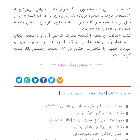
 مبحث پایانی کتاب هاجون چنگ سراغ اقتصاد جهانی می‌رود و به
ورهای ثروتمند توصیه می‌کند که زمین بازی را به نفع کشورهای در
ل توسعه شیب‌دار کنند چراکه مانند طرح تاریخی مارشال نتیجه
ب عاید همگان خواهد شد.
اب «نیکوکاران نابکار (افسانه تجارت خارجی آزاد و تاریخچه پنهان
مایه‌داری)» نوشته هاجون چنگ با ترجمه میر محمود نبوی و
مهرداد شهابی را انتشارات اختران در ۳۸۲ صفحه رهسپار بازار کتاب
ده است.
.
.
...............
..............
تجربه‌ی زندگی دوباره
|
|
|
رفی و نقد کتاب
تاریخ و سیاست
مدیریت و اقتصاد
مسئله شرق و فروپاشی امپراتوری عثمانی در225 صفحه
نگاهی به دوبارگی | کوثر مهرجویی
دین‌پژوهی زیر تیغ ممیزی ارشاد | فاطمه توفیقی
نگاهی به تاریخ زبان‌های ایرانی
 آتش از آتش | جمال میرصادقی