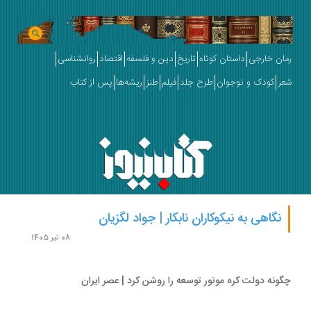
ان خارجی
داستان کوتاه
تاریخ
دین و فلسفه
اقتصاد
روانشناسی
ر
کودک و نوجوان
طرح جلد
فیلم
طنز
ریشه‌ها
پس از کتاب
نگاهی به نیکوکاران نابکار | جواد لگزیان
08 تیر 1405
ونه دولت کره موتور توسعه را روشن کرد | عصر ایران