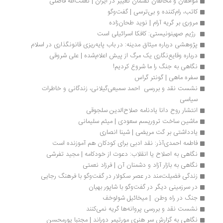
موافقان و مخالفان گفتمان تغییر در ایران | نعمت‌الله فاضلی
کاتب، رام‌کننده و بی‌ترسی | گفت‌وگو
مروری بر گریه آرام | نوید طحان‌زاده
 رژیم صهینونیستی: کافکا اسرائیلی است 
پژوهشی درباره میثاق مدینه: در باب پایه‌ریزی قانونگذاری در اسلام
درباره وقایع‌نگاری یک مرگ از پیش اعلام‌شده | علی شروقی
نگاهی به جنگ را ما شروع کردیم!
سفره ماهی | گونتر گراس
نشست نقد و بررسی  احمد سمیعی‌گیلانی، زندگانی و خاطرات 
سیاسی 
انتشار روح دانا یادنامه صلاح‌الدین سلجوقی
ماشین ساخت تروریسم سعودی | میثم سلیمانی
یادداشتی بر گت مریضی | شینا انصاری
فاطمه احمدی‌آذر: نقد ادبی برای کودکان هم آموزنده است
نگاهی به اصلاح یا انقلاب: دعوت از خودکامه | مجید تفرشی
نگاهی به بازار آزاد و دشمنان آن | فرزاد نعمتی 
زندگی فضیلت‌مند در عصر سکولار در گفت‌وگو با فرهنگ رجایی 
در سرزمینی دیگر در گفت‌وگو با شاپور بهیان
جنگ در راه وطن  | میخائیل شولوخف
نشست نقد و بررسی پروانه‌ها گریه نمی‌کنند
نگاهی به گزارش سر هنری مورتیمر دوراند | مجتبا پورمحسن