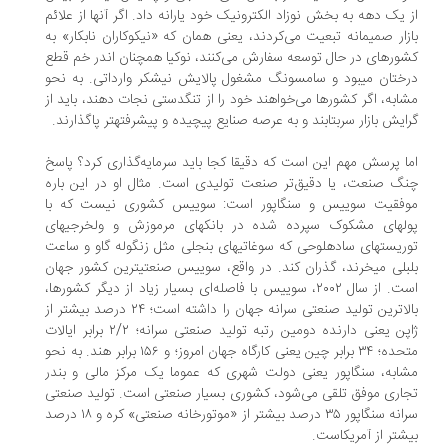
 یک دهه به بخش نوزاد الکترونیک خود یارانه داد. اگر آنها از علائم
زار صمیمانه تبعیت می‌کردند، یعنی همان که «نیکوکاران نابکار» به
ورهای در حال‏ توسعه سفارش می‌کنند، نوکیا همچنان اندر خم قطع‏
ختان می‏بود و سامسونگ مشغول پالایش نیشکر وارداتی. به نحو
ابه، اگر کشورها می‌خواهند خود را از تنگدستی نجات دهند، باید از
ایش بازار سربتابند و به عرصه‏ صنایع پیچیده و پیشرفته‏تر پاگذارند.
ا پرسش مهم این است که‏ دقیقا کجا باید سرمایه‌گذاری کرد؟ پاسخ
گ صنعت، یا دقیق‌تر صنعت تولیدی است. مثال او در این باره
فقیت سوییس و سنگاپور است: سوییس کشوری نیست که با
لهای مشکوک سپرده شده در بانکهای‏ مرموزش و ولخرجی‏های
ریست‏های ساده‏لوحی که سوغاتی‏های بنجلی مثل‏ زنگوله‏ گاو و ساعت
بلی می‏خرند، گذران کند. در واقع، سوییس صنعتی‏ترین‏ کشور جهان
است. از سال ۲۰۰۲، سوییس با فاصله‌ای‏ بسیار زیاد از دیگر کشورها،
بالاترین تولید صنعتی سرانه جهان را داشته است؛ ۲۴ درصد بیشتر از
ژاپن یعنی دارنده‏ دومین رتبه تولید صنعتی سرانه؛ ۲/۲ برابر ایالات
متحده؛ ۳۴ برابر چین یعنی کارگاه جهان امروز؛ و ۱۵۶ برابر هند. به نحو
ابه، سنگاپور یعنی دولت‏ شهری که عموما یک مرکز مالی و بندر
اری موفق تلقی می‌شود، کشوری بسیار صنعتی است. تولید صنعتی
‏سرانه سنگاپور ۳۵ درصد بیشتر از «موتورخانه صنعتی» کره و ۱۸ درصد
شتر از آمریکاست.