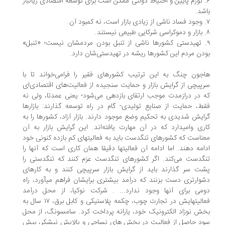
. تورم پایین و احتیاط دولتی ممکن است برای توسعه‏ اقتصادی زیانبار
شد.
. تهیدستی کشورها ناشی از تنبل بودن مردمشان نیست؛ «تنبل»
دن مردم ‏این کشورها ریشه در تهیدستی‌شان دارد.
جون چنگ به این ترتیب کشورهای فقیر را فرا‌می‌خواند تا با
پیچی از گرایش بازار و حمایت سنجیده از فعالیت‌های‏ اقتصادی‌ای
 در درازمدت موجب ارتقای بازدهی می‌شود- یعنی عمدتا، ولی نه
ط، حمایت از صنایع تولیدی- گام در راه توسعه گذارند: بازارها
ایش شدیدی به تحکیم وضع موجود دارند. بازار آزاد، کشورها را به
ری وامی‏دارد که در آن مهارت یافته‌اند. این گرایش بازار به آن
ناست که کشورهای تنگدست باید به ‏فعالیتهای کم بازده کنونی خود
امه دهند. اما ادامه‏ آن فعالیتها دقیقا همان کاری ‏است که آنها را
گدست می‌کند. اگر کشورهای تنگدست عزم کنند که تنگدستی را
ت سر گذارند باید از گرایش بازار سرپیچی کنند و به کارهای
شوارتری دست بزنند که درآمد بیشتری برایشان فراهم می‏آورد، راه
می ‏برای آنها وجود ندارد... . شرکت نوکیا، از محل درآمد
فعالیتهایش در تجارت چوب، چکمه پلاستیکی و کابل برق، ۱۷ سال به
ش نوزاد الکترونیک خود، یارانه ‏پرداخت کرد. سامسونگ، از محل
د حاصل از فعالیت در بخش های نساجی‏ و پالایش نیشکر، بیش