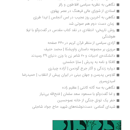
نگاهی به نظریه سیاسی افلاطون و رالز
اسنادی از شورای عالی فرهنگ در عصر پهلوی
نگاهی به آخرین روز عجیب در لس آنجلس | لیدا طرزی
 زمان دست دوم هم صوتی شد
روش تاریخی- انتقادی در نقد کتاب مقدس در گفت‌وگو با لیلا 
هوشنگی
آزادی سیاسی از منظر قرآن کریم در ۴۴۰ صفحه
مروری بر مجموعه داستان واویشکا | محمد حنیف
دانشکده‌ی ادبیات و ۲۰ شاعر زن با وزن دنیای 29 رسیدند
کافکا و نامه به پدرش | سارا حشمتی
درباره زندگی و آثار جرج گودمن | آزاده چیذری
کلاوس پدرسن و جهان بینی در ایران پیش از انقلاب | حمیدرضا 
امیدی‌سرور
نگاهی به سه گانه کانتی | عظیم زاده
و اما گفت‌وگو با مسعود سعد سلمان | فتح‌الله بی‌نیاز
حفر یک تونل جنگی از خانه عموحسین
شیدای گمنامی: دست‌نوشته‌های شهید حاج جواد شاه‌بلی