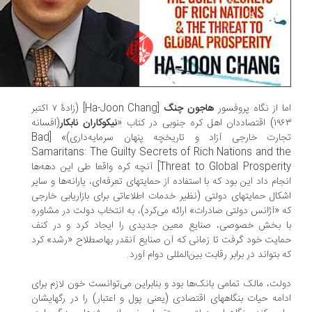
ا از نگاه پروفسور
هاجون چنگ
[Ha-Joon Chang] (زادهٔ ۷ اکتبر
 اهل کره جنوبی در کتاب «
نیکوکاران نابکار
(افسانه
تجارت خارجی آزاد و تاریخچه پنهان سرمایه‌داری)» [Bad
Samaritans: The Guilty Secrets of Rich Nations and t
Threat to Global Prosperity] آنچه کره واقعا طی ‏این دهه‌ها
جام داد این بود که با استفاده از حمایت‏های تعرفه‏‌ای، یارانه‌ها و سایر
کال حمایت‏های دولتی (نظیر خدمات اطلاعاتی برای بازاریابی خارجی
 «آژانس دولتی صادرات» ارائه‏ می‌کرد)، به انتخاب دولت در مشاوره
 بخش خصوصی، صنایع معین‏ جدیدی را ایجاد کرد و در کنف
ایت خود گرفت تا زمانی که آن صنایع آنقدر به‏اصطلاح «رشد» کرد
 بتواند در برابر رقابت بین‌‏المللی دوام آورد.
لت، مالک تمامی بانک‌ها بود و بنابراین می‌توانست خون لازم برای
امه‏ حیات بنگاههای اقتصادی (یعنی پول و اعتبار) را در رگ‏هایشان