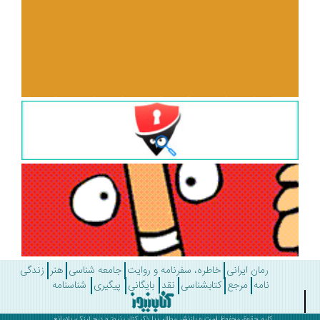
رمان ایرانی
خاطره، سفرنامه و روایت
جامعه شناسی
هنر
زندگی
نامه
مرجع
کتابشناسی
نقد
بایگانی
پیگیری
شناسنامه
کلیه حقوق محفوظ است و بازنشر مطالب با ذکر
کتاب نیوز
و درج لینک، بلامانع .