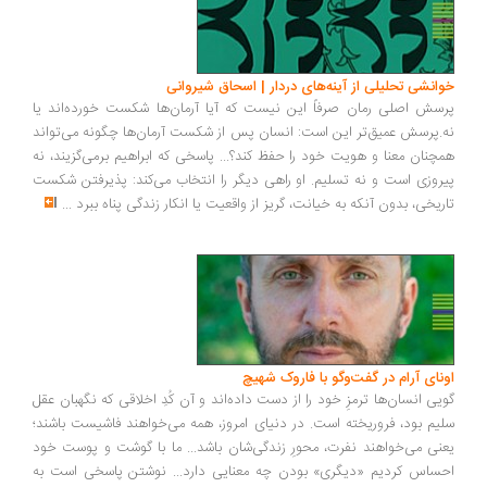
انشی تحلیلی از آینه‌های دردار | اسحاق شیروانی
سش اصلی رمان صرفاً این نیست که آیا آرمان‌ها شکست خورده‌اند یا
.پرسش عمیق‌تر این است: انسان پس از شکست آرمان‌ها چگونه می‌تواند
چنان معنا و هویت خود را حفظ کند؟... پاسخی که ابراهیم برمی‌گزیند، نه
روزی است و نه تسلیم. او راهی دیگر را انتخاب می‌کند: پذیرفتن شکست
ریخی، بدون آنکه به خیانت، گریز از واقعیت یا انکار زندگی پناه ببرد
...
ونای آرام در گفت‌وگو با فاروک شهیچ
یی انسان‌ها ترمزِ خود را از دست داده‌اند و آن کُدِ اخلاقی که نگهبان عقل
یم بود، فروریخته است. در دنیای امروز، همه می‌خواهند فاشیست باشند؛
نی می‌خواهند نفرت، محورِ زندگی‌شان باشد... ما با گوشت و پوست خود
ساس کردیم «دیگری» بودن چه معنایی دارد... نوشتن پاسخی است به