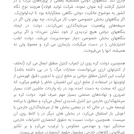
ری کند. بنگاههای دولتی مستقیما بعضی از پروژه‌های بزرگ را در
تیار گرفتند (به ‏عنوان نمونه، شرکت تولید فولاد) هرچند نوع نگاه
ور به ‏موضوع مالکیت دولتی نگاهی عملگرایانه بود تا ایدئولوژیک.
ر بنگاههای ‏بخش خصوصی خوب کار می‌کردند، چه بهتر ولی اگر در
طه‌های پراهمیت سرمایه‌گذاری نمی‌کردند، دولت در ایجاد
گاههای دولتی هیچ ‏تردیدی از خود نشان نمی‌داد؛ و اگر برخی
گاههای بخش خصوصی دچار سوءمدیریت می‌شد، دولت اغلب
تیارشان را در دست می‏گرفت، بازسازی می کرد و معمولا ولی نه
یشه، آنها را می‌‏فروخت.
چنین، دولت کره روی ارز کمیاب کنترل مطلق اعمال می کرد (تخلف
 کنترل‏های ارزی می‌توانست مجازات مرگ را در پی داشته باشد).
کیب این ‏کنترل مطلق دولتی بر منابع ارزی با تدوین دقیق فهرستی از
لویت‏ها در استفاده‏ از منابع ارزی این اطمینان خاطر را فراهم می‏آورد که
زی که سخت به دست ‏آمده بود در راه واردات ماشین آلات بسیار
وری و نهاده‌های صنعتی بسیار مهم صرف شود. دولت کره بر
مایه‏گذاری خارجی نیز کنترل شدیدی اعمال‏ می‌کرد و مطابق با برنامه
سعه ملی، در حالی که در بعضی بخش ها از سرمایه‏‌گذاری خارجی با
وش باز استقبال می‌کرد، در بخش های دیگر در را کاملا روی آن
‏بست. همچنین، دولت نسبت به حقوق انحصاری اختراعات‏ خارجی
تگیر نبود و مهندسی معکوس را ترغیب می‌کرد و بر تکثیر
رقانونی کالاهای خارجی مشمول حقوق انحصاری ‏چشم می‏‌بست.