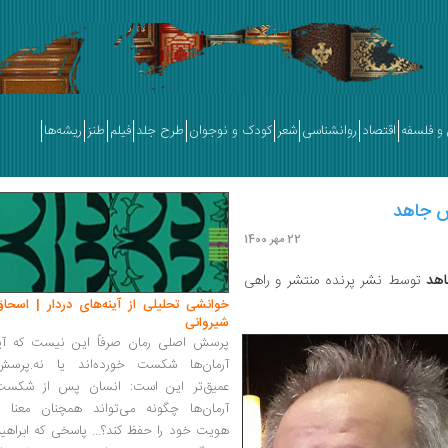
و فلسفه
اقتصاد
روانشناسی
شعر
کودک و نوجوان
طرح جلد
فیلم
طنز
ریشه‌ها
ش جاهد
22 مهر 1400
هد
توسط نشر پرنده منتشر و راهی
خوانشی تحلیلی از آینه‌های دردار | اسحاق
شیروانی
پرسش اصلی رمان صرفاً این نیست که آیا
آرمان‌ها شکست خورده‌اند یا نه.پرسش
عمیق‌تر این است: انسان پس از شکست
آرمان‌ها چگونه می‌تواند همچنان معنا و
هویت خود را حفظ کند؟... پاسخی که ابراهی