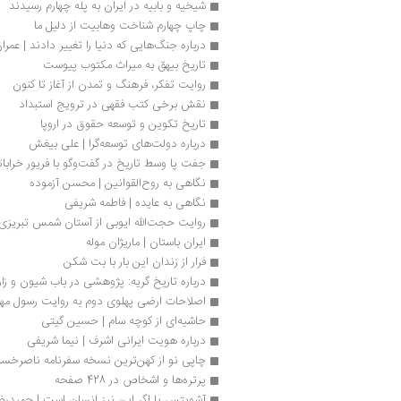
شیخیه و بابیه در ایران به پله چهارم رسیدند
چاپ چهارم شناخت وهابیت از دلیل ما
درباره جنگ‌هایی که دنیا را تغییر دادند | عم
تاریخ بیهق به میراث مکتوب پیوست
روایت تفکر، فرهنگ و تمدن از آغاز تا کنون
نقش برخی کتب فقهی در ترویج استبداد 
تاریخ تکوین و توسعه حقوق در اروپا
درباره دولت‌های توسعه‌گرا | علی بیغش
جفت پا وسط تاریخ در گفت‌وگو با فریور خرابا
نگاهی به روح‌القوانین | محسن آزموده
نگاهی به عایده | فاطمه شریفی
روایت حجت‌الله ایوبی از آستان شمس تبریزی 
ایران باستان | ماریژان موله
فرار از زندان این بار با بت شکن
درباره تاریخ گریه: پژوهشی در باب شیون و زار
اصلاحات ارضی پهلوی دوم به روایت رسول مهر
حاشیه‌ای از کوچه سام | حسین گیتی
درباره هویت ایرانی اشرف | نیما شریفی
چاپی نو از کهن‌ترین نسخه سفرنامه‌ ناصرخسر
پرتره‌ها و اشخاص در 428 صفحه
آشویتس یا اگر این نیز انسان است | حمیدرض