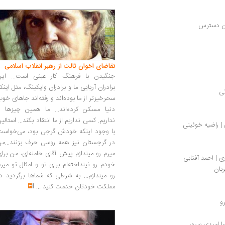
ران دسترس
تقاضای اخوان ثالث از رهبر انقلاب اسلامی
جنگیدن با فرهنگ کار عبثی است... این
برادران آریایی ما و برادران وایکینگ، مثل اینک
تی
سحرخیزتر از ما بوده‌اند و رفته‌اند جاهای خو
دنیا مسکن کرده‌اند... ما همین چیزها را
نداریم. کسی نداریم از ما انتقاد بکند... استالی
| راضیه خوئینی
با وجود اینکه خودش گرجی بود، می‌خواست
در گرجستان نیز همه روسی حرف بزنند...من
میرم رو میندازم پیش آقای خامنه‌ای، من برا
ی | احمد آفتابی
خودم رو نینداخته‌ام برای تو و امثال تو میر
بان
رو میندازم... به شرطی که شماها برگردید د
مملکت خودتان خدمت کنید
...
و
ا امیدی سرور