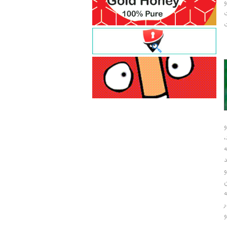
و
ت
ت
و
و
ر