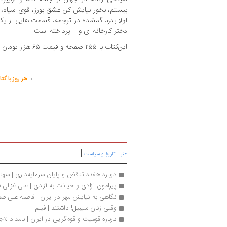
بیستم، بخور نیایش کن عشق بورز، قوی سیاه، بهش
لولا بدو، گمشده در ترجمه، قسمت هایی از یک 
دختر کارخانه ای و... پرداخته است.
این‌کتاب با ۲۵۵ صفحه و قیمت ۶۵ هزار تومان منتشر شده است.
.
...............
هر روز با کت
|
|
هنر
تاریخ و سیاست
درباره هفده تناقض و پایان سرمایه‌داری | سهن
پیرامون آزادی و خیانت به آزادی | علی غزالی ف
نگاهی به نیایش مهر در ایران | فاطمه علی‌اصغ
وقتی زنان سیبیل! داشتند | فیلم
درباره قومیت و قوم‌گرایی در ایران | بامداد لا