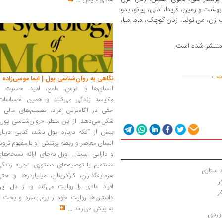
شادی‌هایش
...
ت و زمین، فریدا، اَملی، پیانو، بدو
زن، من تونیا، زنان کوچک، ماما میا،
.
..............
اب
نگاهی به روان‌شناسی پول | ایما موسی‌زاده
انسان‌ها با ترس، طمع، امید، حسرت و
مقایسه زندگی می‌کنند و همین احساسات،
حتی در آگاه‌ترین افراد، تصمیم‌های مالی ر
شکل می‌دهد. از این منظر، «روان‌شناسی پول
بیش از آنکه درباره پول باشد، کتابی دربار
انسان معاصر و رابطه پرتنش او با مفهوم ثرو
و دارایی است... اوزل به‌جای ارائه نسخه‌ها
مستقیم یا توصیه‌های دستوری، تجربه زندگی
د ستاری
سرمایه‌گذاران، کارآفرینان، میلیاردرها و حت
ر
افراد عادی را روایت می‌کند و از دل این
ر
داستان‌ها روایت خود را برمی‌سازد و بحث ر
به پیش می‌راند
...
جوردی