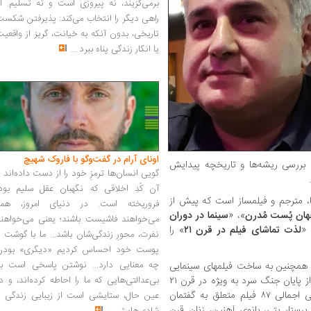
برمی‌گزیند، نه پیروزی است و نه تسلیم. ا
راهی دیگر را انتخاب می‌کند: پذیرفتن شکس
تاریخی، بدون آنکه به خیانت، گریز از واقعی
یا انکار زندگی پناه ببرد
...
اونای آرام در گفت‌وگو با فاروک شهیچ‭
ه بررسی ریشه‌ها و تاریخچه پیدایش
گویی انسان‌ها ترمزِ خود را از دست داده‌اند 
آن کُدِ اخلاقی که نگهبان عقل سلیم بود،
، مترجم و فیلمساز است که پیش از
فروریخته است. در دنیای امروز، همه
هان پُست مُدرن
»، «
سینما در دوران
می‌خواهند فاشیست باشند؛ یعنی می‌خواهند
 «
لذت تماشای فیلم در قرن ۲۱
» را
نفرت، محورِ زندگی‌شان باشد... ما با گوشت 
پوست خود احساس کردیم «دیگری» بودن
چه معنایی دارد... نوشتن پاسخی است به
 همچنین به ساخت فیلمهای سینمایی
تاثیرگذار با محوریت شخصیت های زنانه بعد از پایان جنگ سرد به ویژه در قرن ۲۱
بی‌عدالتی‌هایی که ما را احاطه کرده‌اند، و د
می‌پردازد. جاهد در این‌اثر به معرفی و بررسی اجمالی ۸۷ فیلم متعلق به گفتمان
عین حال، ستایشی است از زیبایی زندگی و
 پرستار بتی، بانوی آهنین، زنان قرن