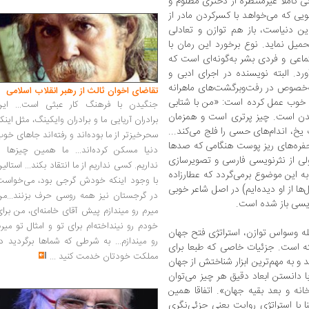
 کاملا غیرمنتظره از دختری مظلوم و
یی که می‌خواهد با کسرکردن مادر از
ین دنیاست، باز هم توازن و تعادلی
یل نماید. نوع برخورد این رمان با
تماعی و فردی بشر به‌گونه‌ای است که
د. البته نویسنده در اجرای ادبی و
‌خصوص در رفت‌وبرگشت‌های ماهرانه
تقاضای اخوان ثالث از رهبر انقلاب اسلامی
خوب عمل کرده است: «من با شتابی
جنگیدن با فرهنگ کار عبثی است... این
یدن است. چیز پرتری است و همزمان
برادران آریایی ما و برادران وایکینگ، مثل اینک
 یخ، اندام‌های حسی را فلج می‌کند...
سحرخیزتر از ما بوده‌اند و رفته‌اند جاهای خو
فره‌های ریز پوست هنگامی که صدها
دنیا مسکن کرده‌اند... ما همین چیزها را
بولی از نثرنویسی فارسی و تصویرسازی
نداریم. کسی نداریم از ما انتقاد بکند... استالی
به این موضوع برمی‌گردد که عطارزاده
با وجود اینکه خودش گرجی بود، می‌خواست
ها از او دیده‌ایم) در اصل شاعر خوبی
در گرجستان نیز همه روسی حرف بزنند...من
یسی باز شده است.
میرم رو میندازم پیش آقای خامنه‌ای، من برا
خودم رو نینداخته‌ام برای تو و امثال تو میر
له وسواس توازن، استراتژی فتح جهان
رو میندازم... به شرطی که شماها برگردید د
ه است. جزئیات خاصی که طبعا برای
مملکت خودتان خدمت کنید
...
 و به مهم‌ترین ابزار شناختش از جهان
«با دانستن ابعاد دقیق هر چیز می‌توان
انه و بعد بقیه جهان». اتفاقا همین
ا با استراتژی روایت یعنی جزئی‌نگری