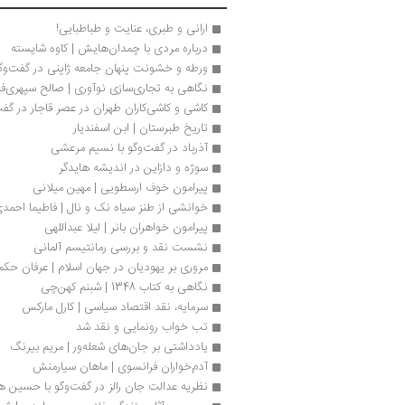
ارانی و طبری، عنایت و طباطبایی!
درباره مردی با چمدان‌هایش | کاوه شایسته
ورطه و خشونت پنهان جامعه ژاپنی در گفت‌وگو 
نگاهی به تجاری‌سازی نوآوری | صالح سپهری‌فر 
کاشی و کاشی‌کاران طهران در عصر قاجار در گف
تاریخ طبرستان | ابن اسفندیار
آذرباد در گفت‌وگو با نسیم مرعشی
سوژه و دازاین در اندیشه هایدگر
پیرامون خوف ارسطویی | مهین میلانی
خوانشی از طنز سیاه نک و نال | فاطیما احمد
پیرامون خواهران بانر | لیلا عبداللهی
نشست نقد و بررسی رمانتیسم آلمانی 
مروری بر یهودیان در جهان اسلام | عرفان حک
نگاهی به کتاب 1348 | شبنم کهن‌چی
سرمایه، نقد اقتصاد سیاسی | کارل مارکس
تب خواب رونمایی و نقد شد
یادداشتی بر جان‌های شعله‌ور | مریم بیرنگ
آدم‌خواران فرانسوی | ماهان سیارمنش
نظریه عدالت جان رالز در گفت‌وگو با حسین 