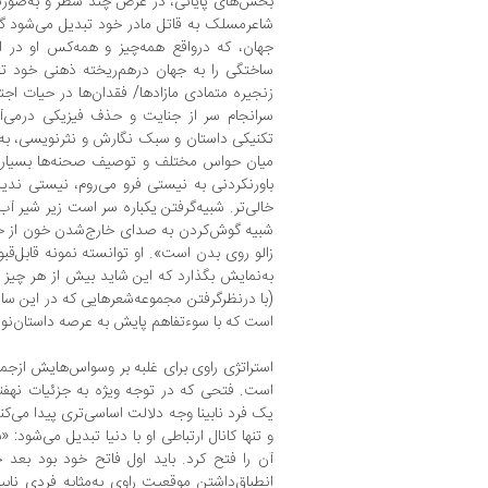
بخش‌های پایانی، در عرض چند سطر و به‌صورتی
شاعرمسلک به قاتل مادر خود تبدیل می‌شود گو
جهان، که درواقع همه‌چیز و همه‌کس او در ا
ساختگی را به جهان درهم‌ریخته ذهنی خود تحم
زنجیره متمادی مازادها/ فقدان‌ها در حیات اج
سرانجام سر از جنایت و حذف فیزیکی درمی‌آور
تکنیکی داستان و سبک نگارش و نثرنویسی، به
میان حواس مختلف و توصیف صحنه‌ها بسیار 
باورنکردنی به نیستی فرو می‌روم، نیستی ند
خالی‌تر. شبیه‌گرفتن یکباره سر است زیر شیر آب
شبیه گوش‌کردن به صدای خارج‌شدن خون از ح
زالو روی بدن است». او توانسته نمونه قابل‌ق
به‌نمایش بگذارد که این شاید بیش از هر چیز 
(با درنظرگرفتن مجموعه‌شعرهایی که در این سال‌
است که با سوءتفاهم پایش به عرصه داستان‌نو
استراتژی راوی برای غلبه بر وسواس‌هایش ازجم
است. فتحی که در توجه ویژه به جزئیات نهفت
یک فرد نابینا وجه دلالت اساسی‌تری پیدا می‌کند
و تنها کانال ارتباطی او با دنیا تبدیل می‌شود: 
آن را فتح کرد. باید اول فاتح خود بود بعد خ
انطباق‌داشتن موقعیت راوی به‌مثابه فردی نابین