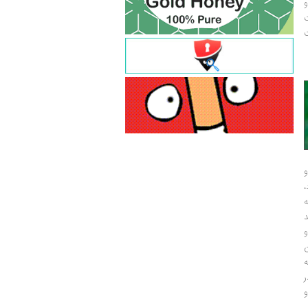
و
ت
ت
و
و
ر