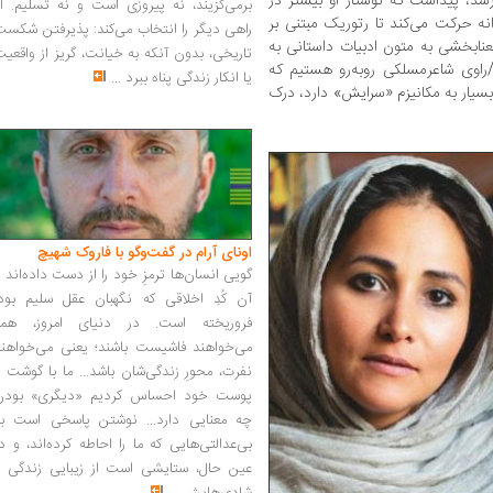
سد، پیداست که نوشتار او بیشتر در
برمی‌گزیند، نه پیروزی است و نه تسلیم. ا
انه حرکت می‌کند تا رتوریک مبتنی بر
راهی دیگر را انتخاب می‌کند: پذیرفتن شکس
عنابخشی به متون ادبیات داستانی به
تاریخی، بدون آنکه به خیانت، گریز از واقعی
ه/راوی شاعرمسلکی روبه‌رو هستیم که
یا انکار زندگی پناه ببرد
...
بسیار به مکانیزم «سرایش» دارد، درک
اونای آرام در گفت‌وگو با فاروک شهیچ‭
گویی انسان‌ها ترمزِ خود را از دست داده‌اند 
آن کُدِ اخلاقی که نگهبان عقل سلیم بود،
فروریخته است. در دنیای امروز، همه
می‌خواهند فاشیست باشند؛ یعنی می‌خواهند
نفرت، محورِ زندگی‌شان باشد... ما با گوشت 
پوست خود احساس کردیم «دیگری» بودن
چه معنایی دارد... نوشتن پاسخی است به
بی‌عدالتی‌هایی که ما را احاطه کرده‌اند، و د
عین حال، ستایشی است از زیبایی زندگی و