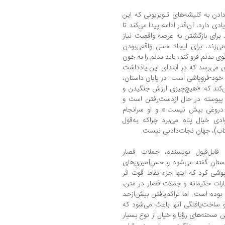
ادن به کلیشه‌های تلویزیونی که این
ی دارد، آن‌قدر ادامه پیدا می‌کند تا
رای بازگشتن به عرصه واقعیت نیاز
می‌زند، برای ایجاد حس واقعی‌بودن
ی بدنم فرو کنم، باید بدنم را به خون
‌ای می‌رسد که در ابتدای این یادداشت
 خود-فروپاشی است. در پایان داستان،
می‌کند که: «هیچ‌چیزی ارزش جنگیدن و
ز پیوسته در حال ازدست‌رفتن است و
روغی بیش نیست.» و او سرانجام
 خیال پناه می‌برد چراکه به‌قول
اب)، جهان نجات‌دادنی نیست.
 قابل‌قبول نویسنده، جملات قصار
استان گفته می‌شود و حس‌آمیزی‌های
ی کرد که اینها جزء نقاط ‌قوت اثر
ات حکیمانه و جملات قصار در متن،
بوده است. اما تراکم‌یافتن بیش‌از‌حد
ساخت‌یافتگی آنها باعث می‌شود که
 صحنه‌های رؤیا و خیال از نوع بسیار