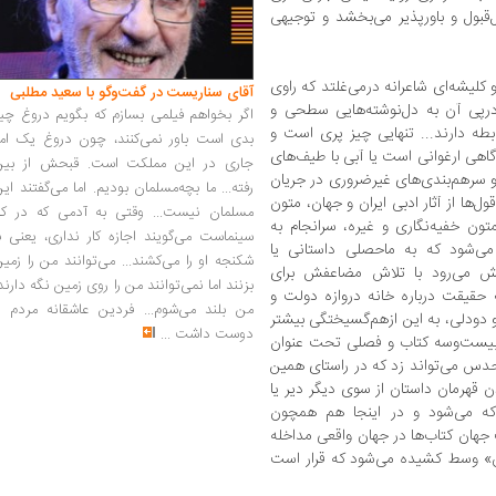
‌قبول و باورپذیر می‌بخشد و توجیهی
کلیشه‌ای شاعرانه درمی‌غلتد که راوی
آقای سناریست در گفت‌وگو با سعید مطلبی
درپی آن به دل‌نوشته‌هایی سطحی و
اگر بخواهم فیلمی بسازم که بگویم دروغ چی
بطه دارند... تنهایی چیز پری است و
بدی است باور نمی‌کنند، چون دروغ یک امر
ی ارغوانی است یا آبی با طیف‌های
جاری در این مملکت است. قبحش از بین
ا و سرهم‌بندی‌های غیرضروری در جریان
رفته... ما بچه‌مسلمان بودیم. اما می‌گفتند ای
ل‌ها از آثار ادبی ایران و جهان، متون
مسلمان نیست... وقتی به آدمی که در کار
ن خفیه‌نگاری و غیره، سرانجام به
سینماست می‌گویند اجازه کار نداری، یعنی ب
می‌شود که به ماحصلی داستانی یا
شکنجه او را می‌کشند... می‌توانند من را زمی
ش می‌رود با تلاش مضاعفش برای
بزنند اما نمی‌توانند من را روی زمین نگه دارند
حقیقت درباره خانه دروازه دولت و
من بلند می‌شوم... فردین عاشقانه مردم را
و دودلی، به این ازهم‌گسیختگی بیشتر
دوست داشت
...
یست‌وسه کتاب و فصلی تحت‌ عنوان
حدس می‌تواند زد که در راستای همین
دن قهرمان داستان از سوی دیگر دیر یا
ه می‌شود و در اینجا هم همچون
 جهان کتاب‌ها در جهان واقعی مداخله
نایان» وسط کشیده می‌شود که قرار است