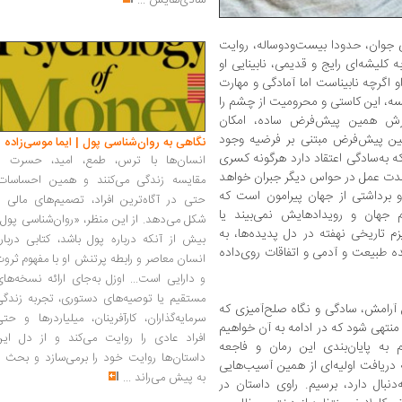
شادی‌هایش
...
ی جوان، حدودا بیست‌ودوساله، روایت
ه کلیشه‌ای رایج و قدیمی، نابینایی او
اگرچه نابیناست اما آمادگی و مهارت
مسه، این کاستی و محرومیت از چشم را
ذیرش همین پیش‌فرض ساده، امکان
ین پیش‌فرض مبتنی بر فرضیه وجود
نگاهی به روان‌شناسی پول | ایما موسی‌زاده
ه به‌سادگی اعتقاد دارد هرگونه کسری
انسان‌ها با ترس، طمع، امید، حسرت و
شدت عمل در حواس دیگر جبران خواهد
مقایسه زندگی می‌کنند و همین احساسات،
 و برداشتی از جهان پیرامون است که
حتی در آگاه‌ترین افراد، تصمیم‌های مالی ر
م جهان و رویدادهایش نمی‌بیند یا
شکل می‌دهد. از این منظر، «روان‌شناسی پول
م تاریخی نهفته در دل پدیده‌ها، به
بیش از آنکه درباره پول باشد، کتابی دربار
ه طبیعت و آدمی و اتفاقات روی‌داده
انسان معاصر و رابطه پرتنش او با مفهوم ثرو
و دارایی است... اوزل به‌جای ارائه نسخه‌ها
مستقیم یا توصیه‌های دستوری، تجربه زندگی
 آرامش، سادگی و نگاه صلح‌آمیزی که
سرمایه‌گذاران، کارآفرینان، میلیاردرها و حت
 منتهی شود که در ادامه به آن خواهیم
افراد عادی را روایت می‌کند و از دل این
به پایان‌بندی این رمان و فاجعه
داستان‌ها روایت خود را برمی‌سازد و بحث ر
ه دریافت اولیه‌ای از همین آسیب‌هایی
به پیش می‌راند
...
دنبال دارد، برسیم. راوی داستان در