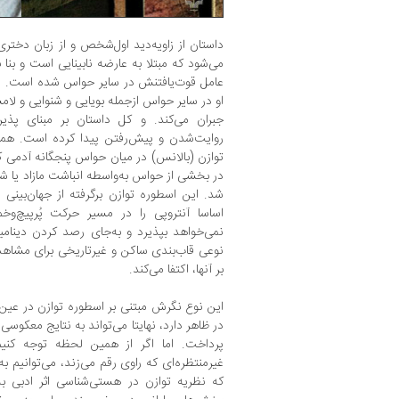
داستان از زاویه‌دید اول‌شخص و از زبان دختر
می‌شود که مبتلا به عارضه نابینایی است و بنا ب
عامل قوت‌یافتنش در سایر حواس شده است. او 
او در سایر حواس ازجمله بویایی و شنوایی و لا
جبران می‌کند. و کل داستان بر مبنای پ
روایت‌شدن و پیش‌رفتن پیدا کرده است. هم
توازن (بالانس) در میان حواس پنجگانه آدمی ک
در بخشی از حواس به‌واسطه انباشت مازاد یا 
شد. این اسطوره توازن برگرفته از جهان‌بینی
اساسا آنتروپی را در مسیر حرکت پُرپیچ‌وخ
نمی‌خواهد بپذیرد و به‌جای رصد کردن دینامیز
نوعی قاب‌بندی ساکن و غیرتاریخی برای مشاهد
بر آنها، اکتفا می‌کند.
این نوع نگرش مبتنی بر اسطوره توازن در عین
در ظاهر دارد، نهایتا می‌تواند به نتایج معکوسی
پرداخت. اما اگر از همین لحظه توجه کنیم 
غیرمنتظره‌ای که راوی رقم می‌زند، می‌توانیم ب
که نظریه توازن در هستی‌شناسی اثر ادبی به‌