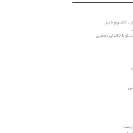
با ناتسوئو کرینو
ت‌وگو با کیانوش معتقدی
ی
متی
هوشمند