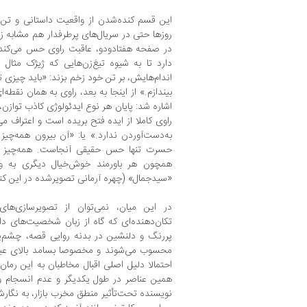
این قسم کنده‌شدن از واقعیت داستانی و تن‌د
روزها حتی در سریال‌های پرطرفدار هم مشابه زیاد
در صفحه هفتادودو، عاقبت راوی حس می‌کند ب
دارد تا به شیوه تیغ‌زن‌هایی که ژیژک مثال 
اندام‌هایش، بر تن خود زخم بزند: «باید چیزی تو
بیندازم.» از اینجا به بعد، راوی به همان نقطه
اشاره شد: پایان هر نوع ایدئولوژی کاذب توازن،
راوی کاملا از ایده فتح بریده است و اعتراف 
به‌دست‌آوردن ندارد.» یا: «آن بیرون همه‌چی
حسرت تنها حس حقیقی آنجاست. همه‌چیز د
همچون هر باورمند خوش‌خیال دیگری به وادی
«سیدجمال» (چهره آرمانی تصویرشده در این کت
در این میان، نمی‌توان از تصویرسازی‌های
تکان‌دهنده‌ای که گاه از زبان شخصیت‌های د
پررنگ و دلنشین در بدنه روایی قصه، چشم‌پوش
محسوب می‌شوند و مخصوصا بسامد بالای عبار
احتمالا دلیل اصلی اقبال مخاطبان به این رمان 
همین عناصر در طول یکدیگر و عدم انسجام و 
نویسنده تحت‌تأثیر منطق مخرب بازار، به نگارش