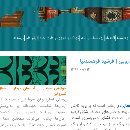
و فلسفه
اقتصاد
روانشناسی
شعر
کودک و نوجوان
طرح جلد
فیلم
طنز
ریشه‌ها
ارویی | فرشید فرهمندنیا
14 خرداد 1398
خوانشی تحلیلی از آینه‌های دردار | اسحاق
شیروانی
پرسش اصلی رمان صرفاً این نیست که آیا
طارزاده
] رمانی است که بر پایه تلاش
آرمان‌ها شکست خورده‌اند یا نه.پرسش
‌ها، بوها و حس‌های مختلف شکل گرفته
عمیق‌تر این است: انسان پس از شکست
 همان صنعت آشنای حس‌آمیزی است.
آرمان‌ها چگونه می‌تواند همچنان معنا و
 به رنگ قرمز مرتبط می‌کند و از رنگ
هویت خود را حفظ کند؟... پاسخی که ابراهی