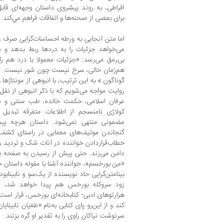
افراطی، به روند پیشروی داستان وجهه‌ای قابل
برای بعضی از صحنه‌ها و اتفاقات فراهم مي‌كند.
اما متن آنجایی به ورطه احساسات‌گرایی صرف و 
می‌خواهد جزئیات را به دردها ربط بدهد و 
بی‌رمق می‌رسد: «جزئیات معمولا با درد هم را
هم‌زمان خالی، سرخ نیست چون شور نیست. گاه
گوناگون.» به این ترتیب، با انبوهی از مونتاژه
روایت مواجه می‌شویم که با ذکر انبوهی از نقل‌قو
عرفان اسلامی، حکمت خالده، طب سنتی و متو
کولاژی نامنسجم از اطلاعات متفرقه تبدیل 
مضمونی منتهی نمی‌شود. داستان هرچه پی
گنجاندن موتیف‌های معمایی در راستای کشف 
خطاب‌قرار‌دادن خواننده در آنات شک و تردید 
دامن می‌زند. حتی پیش از رسیدن به صفحه ب
«من بورخسم»، خواننده آشنا با مقوله داستان 
بینامتن‌گرایی حاد نویسنده از یک‌سو و نابینابو
زود سروکله بورخس هم پیدا خواهد شد، ک
هزارتوهای ادبی- کتابخانه‌ای بورخس، قرار است
کند و از این‌رو پای کتابی به‌نام «طغیان نابی
سرنوشت نیاکان راوی را به تقدیر او گره بزنند.