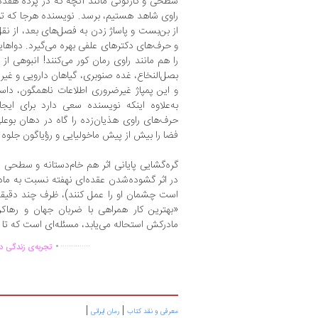
سطحی و کارتونی مانند آنچه که در پرده هفده
راوی شاهد هستیم، برسد. نویسنده هرجا که ت
از بن‌بست و پاساژ زدن به فصل‌های بعد، از ن
و حرف‌های دکترهای علفی بهره می‌گیرد. دواهایی
را هم مانند راوی رمان کور می‌کنند! انبوهی از
بصل‌النخاع، غده صنوبری، گیاهان دارویی و غی
و این پمپاژ غیرضروری اطلاعات ناهمگون، داست
به‌علاوه اینکه نویسنده سعی دارد برای ایجا
حرف‌های راوی هذیان‌زده را گاه در دهان بوعلی 
فضا را بیش از پیش ماخولیایی و رؤیاگون جلوه
گره‌گشایی پایانی اثر هم خام‌دستانه و سطحی اس
در اثر گشوده‌شدن عقده‌ای نهفته نسبت به ماد
است چشمان او را عمل کنند)، ظرف چند دقیقه ا
«بهترین کار همراهی با ضربان جهان و رها‌
مادرکش استحاله می‌یابد، مسئله‌ای است که تا
.
..............
تجربه‌ی زندگی دو
|
|
معرفی و نقد کتاب
رمان ایرانی