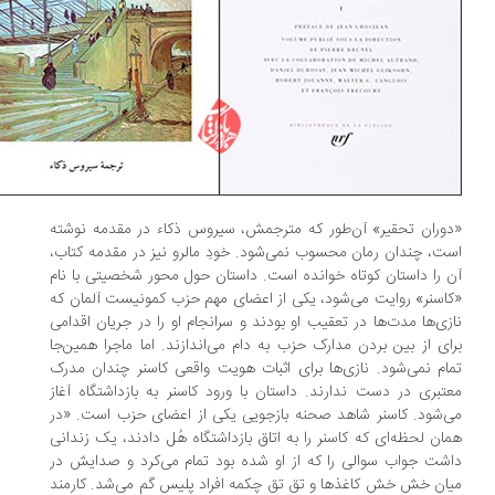
وران تحقیر» آن‌طور که مترجمش، سیروس ذکاء در مقدمه نوشته
ت، چندان رمان محسوب نمی‌شود. خودِ مالرو نیز در مقدمه کتاب،
 را داستان کوتاه خوانده است. داستان حول محور شخصیتی با نام
اسنر» روایت می‌شود، یکی از اعضای مهم حزب کمونیست آلمان که
زی‌ها مدت‌ها در تعقیب او بودند و سرانجام او را در جریان اقدامی
ای از بین بردن مدارک حزب به دام می‌اندازند. اما ماجرا همین‌جا
ام نمی‌شود. نازی‌ها برای اثبات هویت واقعی کاسنر چندان مدرک
تبری در دست ندارند. داستان با ورود کاسنر به بازداشتگاه آغاز
‌شود. کاسنر شاهد صحنه بازجویی یکی از اعضای حزب است. «در
ان لحظه‌ای که کاسنر را به اتاق بازداشتگاه هُل دادند، یک زندانی
شت جواب سوالی را که از او شده بود تمام می‌کرد و صدایش در
ان خش خش کاغذها و تق تق چکمه افراد پلیس گم می‌شد. کارمند