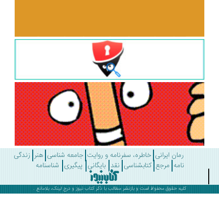
رمان ایرانی
خاطره، سفرنامه و روایت
جامعه شناسی
هنر
زندگی
نامه
مرجع
کتابشناسی
نقد
بایگانی
پیگیری
شناسنامه
کلیه حقوق محفوظ است و بازنشر مطالب با ذکر
کتاب نیوز
و درج لینک، بلامانع .