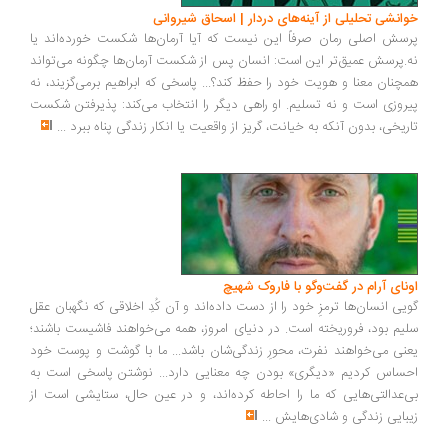
انشی تحلیلی از آینه‌های دردار | اسحاق شیروانی
سش اصلی رمان صرفاً این نیست که آیا آرمان‌ها شکست خورده‌اند یا
.پرسش عمیق‌تر این است: انسان پس از شکست آرمان‌ها چگونه می‌تواند
چنان معنا و هویت خود را حفظ کند؟... پاسخی که ابراهیم برمی‌گزیند، نه
روزی است و نه تسلیم. او راهی دیگر را انتخاب می‌کند: پذیرفتن شکست
ریخی، بدون آنکه به خیانت، گریز از واقعیت یا انکار زندگی پناه ببرد
...
ونای آرام در گفت‌وگو با فاروک شهیچ
یی انسان‌ها ترمزِ خود را از دست داده‌اند و آن کُدِ اخلاقی که نگهبان عقل
یم بود، فروریخته است. در دنیای امروز، همه می‌خواهند فاشیست باشند؛
نی می‌خواهند نفرت، محورِ زندگی‌شان باشد... ما با گوشت و پوست خود
ساس کردیم «دیگری» بودن چه معنایی دارد... نوشتن پاسخی است به
‌عدالتی‌هایی که ما را احاطه کرده‌اند، و در عین حال، ستایشی است از
بایی زندگی و شادی‌هایش
...