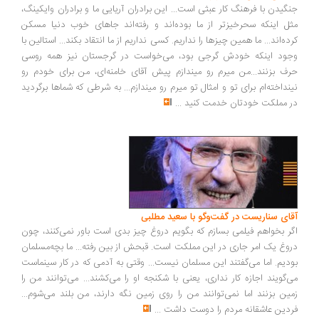
گیدن با فرهنگ کار عبثی است... این برادران آریایی ما و برادران وایکینگ،
ل اینکه سحرخیزتر از ما بوده‌اند و رفته‌اند جاهای خوب دنیا مسکن
ده‌اند... ما همین چیزها را نداریم. کسی نداریم از ما انتقاد بکند... استالین با
ود اینکه خودش گرجی بود، می‌خواست در گرجستان نیز همه روسی
ف بزنند...من میرم رو میندازم پیش آقای خامنه‌ای، من برای خودم رو
نداخته‌ام برای تو و امثال تو میرم رو میندازم... به شرطی که شماها برگردید
 مملکت خودتان خدمت کنید
...
ای سناریست در گفت‌وگو با سعید مطلبی
ر بخواهم فیلمی بسازم که بگویم دروغ چیز بدی است باور نمی‌کنند، چون
وغ یک امر جاری در این مملکت است. قبحش از بین رفته... ما بچه‌مسلمان
دیم. اما می‌گفتند این مسلمان نیست... وقتی به آدمی که در کار سینماست
‌گویند اجازه کار نداری، یعنی با شکنجه او را می‌کشند... می‌توانند من را
ین بزنند اما نمی‌توانند من را روی زمین نگه دارند، من بلند می‌شوم...
دین عاشقانه مردم را دوست داشت
...