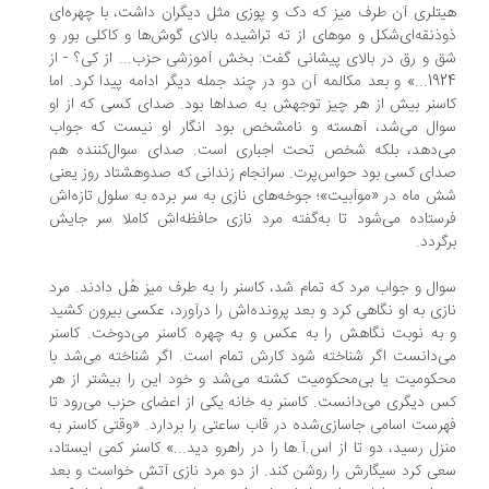
تلری آن طرف میز که دک و پوزی مثل دیگران داشت، با چهره‌ای
ذنقه‌ای‌شکل و موهای از ته تراشیده بالای گوش‌ها و کاکلی بور و
 و رق در بالای پیشانی گفت: بخش آموزشی حزب... از کی؟ - از
1924...» و بعد مکالمه آن دو در چند جمله دیگر ادامه پیدا کرد. اما
سنر بیش از هر چیز توجهش به صداها بود. صدای کسی که از او
ال می‌شد، آهسته و نامشخص بود انگار او نیست که جواب
‌دهد، بلکه شخص تحت اجباری است. صدای سوال‌کننده هم
ای کسی بود حواس‌پرت. سرانجام زندانی که صدوهشتاد روز یعنی
 ماه در «موآبیت»؛ جوخه‌های نازی به سر برده به سلول تازه‌اش
ستاده می‌شود تا به‌گفته مرد نازی حافظه‌اش کاملا سر جایش
گردد.
ال و جواب مرد که تمام شد، کاسنر را به طرف میز هُل دادند. مرد
زی به او نگاهی کرد و بعد پرونده‌اش را درآورد، عکسی بیرون کشید
به نوبت نگاهش را به عکس و به چهره کاسنر می‌دوخت. کاسنر
‌دانست اگر شناخته شود کارش تمام است. اگر شناخته می‌شد با
کومیت یا بی‌محکومیت کشته می‌شد و خود این را بیشتر از هر
 دیگری می‌دانست. کاسنر به خانه یکی از اعضای حزب می‌رود تا
رست اسامی جاسازی‌شده در قاب ساعتی را بردارد. «وقتی کاسنر به
زل رسید، دو تا از اس.آ.ها را در راهرو دید...» کاسنر کمی ایستاد،
ی کرد سیگارش را روشن کند. از دو مرد نازی آتش خواست و بعد