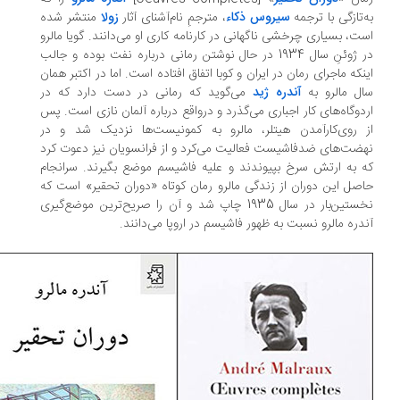
‌تازگی با ترجمه
سیروس ذکاء
، مترجمِ نام‌آشنای آثار
زولا
منتشر شده
ت، بسیاری چرخشی ناگهانی در کارنامه کاری او می‌دانند. گویا مالرو
در ژوئنِ سال 1934 در حال نوشتن رمانی درباره نفت بوده و جالب
نکه ماجرای رمان در ایران و کوبا اتفاق افتاده است. اما در اکتبر همان
ل مالرو به
آندره ژید
می‌گوید که رمانی در دست دارد که در
دوگاه‌های کار اجباری می‌گذرد و درواقع درباره آلمان نازی است. پس
 روی‌کارآمدن هيتلر، مالرو به كمونيست‌ها نزدیک شد و در
ضت‌های ضدفاشيست فعاليت می‌کرد و از فرانسويان نیز دعوت كرد
 به ارتش سرخ بپیوندند و علیه فاشیسم موضع بگیرند. سرانجام
صل این دوران از زندگی مالرو رمان کوتاه «دوران تحقير» است كه
نخستین‌بار در سال 1935 چاپ شد و آن را صریح‌ترین موضع‌گیری
دره مالرو نسبت به ظهور فاشيسم در اروپا می‌دانند.