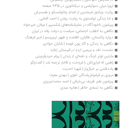
اروپا میان دموکراسی و دیکتاتوری در 635 صفحه
روایت ویکتور شبشتین از اعدام چائوشسکو و همسرش
و اما زندگی تولستوی به روایت رولان | احمد آفتابی
پیرامون ناخودآگاه در نمایشنامه‌های شکسپیر | عرفان خیرخواه
نگاهی به انقلاب اجتماعی؛ سیاست و دولت رفاه در ایران
درباره پاکستان، طالبان، القاعده و ظهور تروریسم | امیر فرهنگ 
نگاهی به زندگی و آثار یون فوسه | شایان جوادی
نشست نقد و بررسی اردو در قبرستان ژغاره
مارتین لوتر کینگ و نامه‌ای از زندان | پیام حیدرقزوینی
راهبی که فراری‌اش را فروخت و 15بار ترجمه شد | گفت‌وگو
یادداشتی بر خیال‌باز | شهره احديت
مروری بر فراموش‌شدگان تقوی | مهدی معرف
پیرامون هنر ظریف بی‌خیالی | احمد محمدتبریزی
نگاهی به تسلای خاطر | هانیه عبدی