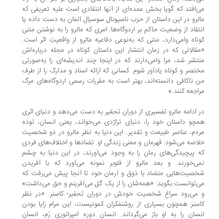
‌افتد که گویا بخش عمده‌ای از آنها انتقادی است علیه تعریفی که
لرو در این داستان از حزب ناسیونال سوسیال آلمان به دست داده یا
تقاد از وضعیت حاکم بر اردوگاه‌ها. امری که مالرو را به نوشتن متنی
تاه وامی‌دارد، متنی که به‌نوعی دفاعیه مالرو از واقعیتِ اثر است.
قالاتی که در زمان انتشار این داستان کوتاه در مجله درباره‌اش
تشر شد، مرا وامی‌دارند که در اینجا چند اندیشه‌ای را به‌صورتی
تصر و کوتاه یادآور شوم. کسانی که ارائه اسناد و مدارک را از طرف
 ناکافی دانسته‌اند، بهتر است به مقررات رسمی اردوگاه‌های مرگ
اجعه کنند.»
 ادامه مالرو تفسیری از دوران تحقیر به دست می‌دهد و دنیای اثری
چو داستان خود را، دنیای تراژدی می‌خواند، یعنی انسان، توده
دم، عناصر طبیعت و تقدیر. این دنیا به نظر مالرو در دو شخصیت
اصه می‌شود: قهرمان و معنی زندگی او. تضادها و اختلاف‌های فردی
 پیچیدگی‌های رمان را به وجود می‌آورند، در این دنیا به چشم
ی‌خورند. و بعد مالرو از فلوبر نمونه می‌آورد که با آفریدن
صیت‌هایی متضاد با ذوق و آرمان خود تا آنجا پیش می‌رفت که
‌توانست بگوید: «همه‌شان را از یک گل می‌آفرینم و حق می‌داشت»
می‌رود سراغ شخصیت خودش در دوران تحقیر؛ کاسنر. «در نظر
سنر همچون بسیاری از روشنفکران کمونیست، این مرام زایا بودن
سان را به او باز می‌گرداند. انسان دوره امپراتوری رُم، انسان