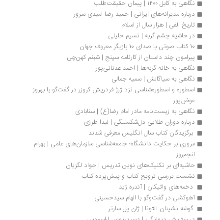
نگاهی به کابل ۱۴۰۰ | پیمان حقیقت‌طلب
درباره مدیرانه‌های ایرانی | حمید رضا امیدی سرور
تاریخ الفی | هزار سال از اسلام
در حاشیه چشم‌ گربه | نسیم خلیلی
10 کتاب صوتی با صدای 10 بازیگر معروف جهان
پیرامون چند داستان از کارنامه سپنج | شبنم کهن‌چی
نگاهی به خانه گربه‌ها | احمد عدنانی‌پور
نگاهی به سیاگالش | سمیه جمالی
اسطوره و اسطوره‌شناسی نزد ژرژ فردریش کروزر در گفت‌گو با بهروز 
عوض‌پور
نگاهی به زیست‌نامه مادر امام رضا(ع) | سنابادی
درباره دوران طلایی دل‌شکستگی | لیدا طرزی
 برگزیدگان کتاب سال انگلیس معرفی شدند 
مروری بر حکایت دانشگاه؛ جامعه‌شناسی سازمان‌های علمی | بهرام 
انجم‌روز
حاشیه‌ای بر تکنیک‌های نوین تدریس | جواد لگزیان
نشست بررسی ترویج کتاب و پیش‌پرده کتاب
 دخمه‌­های واتیکان | آندره ژید
آهوکشی در گفت‌وگو با الهام سیدحسینی
 گوشه نشینان آلتونا | ژان پل سارتر
در ستایش دیوانگی | دسیدریوس اراسموس