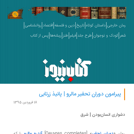
ان خارجی
داستان کوتاه
تاریخ
دین و فلسفه
اقتصاد
روانشناسی
ر
کودک و نوجوان
طرح جلد
فیلم
طنز
ریشه‌ها
پس از کتاب
پیرامون دوران تحقیر مالرو | پانیذ زرتابی
18 فروردین 1395
واری انسان‌بودن | شرق
ان «
دوران تحقیر
» [Oeuvres completes]
آندره مالرو
را که