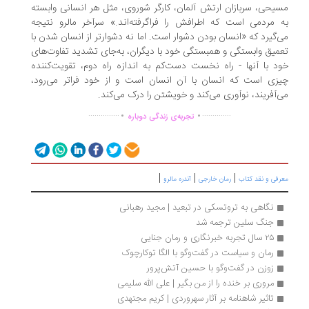
یحی، سربازان ارتش آلمان، کارگر شوروی، مثل هر انسانی وابسته
 مردمی است که اطرافش را فراگرفته‌اند.» سرآخر مالرو نتیجه
‌گیرد که «انسان بودن دشوار است. اما نه دشوارتر از انسان شدن با
میق وابستگی و همبستگی خود با دیگران، به‌جای تشدید تفاوت‌های
د با آنها - راه نخست دست‌کم به اندازه راه دوم، تقویت‌کننده
زی است که انسان با آن انسان است و از خود فراتر می‌رود،
‌آفریند، نوآوری می‌کند و خویشتن را درک می‌کند.
.
.
...............
..............
تجربه‌ی زندگی دوباره
|
|
|
رفی و نقد کتاب
رمان خارجی
آندره مالرو
نگاهی به تروتسکی در تبعید | مجید رهبانی	
جنگ سلین ترجمه شد
۲۵ سال تجربه خبرنگاری و رمان جنایی
رمان و سیاست در گفت‌وگو با الگا توکارچوک
زوزن در گفت‌وگو با حسین آتش‌پرور
مروری بر خنده را از من بگیر | علی الله سلیمی 
تاثیر شاهنامه بر آثار سهروردی | کریم مجتهدی