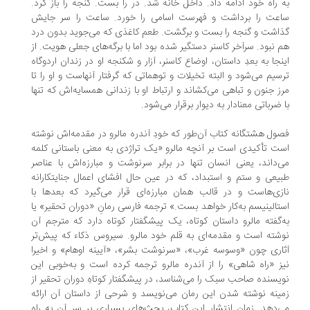
 راه خود ادامه داد. داخل خانه شد. در را بست. گنجه را باز کرد.
عت را برداشت و فهرست اسامی را خورد. ساعت را سر جایش
اشت و گنجه را بست و برگشت. طعم کاغذی که می‌جوید بدون درد
 نبود. سرآخر کاسنر دستگیر شده بود اما با برگه‌های جعلی هویت. از
نجا به بعدِ داستان، اوضاع کاسنر، آزار و شکنجه او در زندان اردوگاه
سیم می‌شود و البته تخیلات و توهماتی که گرفتار آنهاست و او را تا
ز جنون و تباهی می‌کشاند و ارتباط او با زندانی همسایه‌اش که تنها
 ضرباتی معنادار به دیوار برقرار می‌شود.
ول هشتگانه کتاب آن‌طور که خودِ آندره مالرو در مقدمه‌اش نوشته
ت تأکیدی است بر آنچه مالرو «یک تراژدی به معنی باستانی کلمه
‌داند، یعنی انسان تنها در برابر سرنوشت و مبارزه‌اش با عناصر
یعی و ستم و استبداد، که در عین حال افشای اعمال جنایتکارانه
زی‌هاست و در قالب همان مبارزه‌ای قرار می‌گیرد که بعدها با
تالینیسم به‌کار خواهد بست.» ترجمه فارسی رمانِ «دوران تحقیر» یا
‌گفته مالرو داستان کوتاه، یک پیشگفتار کوتاه دارد که مترجم آن
شته است و مقدمه‌ای به قلم خود مالرو. سیروس ذکاء که پیش‌تر
اری چون «وسوسه غرب»، «سرنوشت بشر»، «آیینه اوهام» و اخیرا
ز «راه شاهی» را از آندره مالرو ترجمه کرده است و به‌خوبی این
یسنده صاحب‌ سبک را می‌شناسد، در پیشگفتار کوتاهِ دوران تحقیر از
ینه نوشته شدن این رمان می‌نویسد و شرحی از داستان آن ارائه
‌دهد. زمانِ انتشار این کتاب، بحث‌های بسیاری بر سر آن به راه