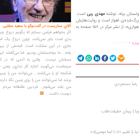
ولستان بیا»، نوشته
مهدی ربی
است.
بزرگ‌شده‌ی اهواز است و روایت‌هایش
آقای سناریست در گفت‌وگو با سعید مطلبی
نیز رنگ و بوی آن دیار را دارد. «کلیات سعدی اهوازی»، از نشر مرکز در ۱۵۸ صفحه به
اگر بخواهم فیلمی بسازم که بگویم دروغ چی
.
بدی است باور نمی‌کنند، چون دروغ یک امر
...............
باره
جاری در این مملکت است. قبحش از بین
رفته... ما بچه‌مسلمان بودیم. اما می‌گفتند ای
مسلمان نیست... وقتی به آدمی که در کار
سینماست می‌گویند اجازه کار نداری، یعنی ب
شکنجه او را می‌کشند... می‌توانند من را زمی
بزنند اما نمی‌توانند من را روی زمین نگه دارند
| رضا دستجردی
من بلند می‌شوم... فردین عاشقانه مردم را
دوست داشت
...
ویا | پیمان حقیقت‌طلب
 را تغییر داد | ایما موسی‌زاده