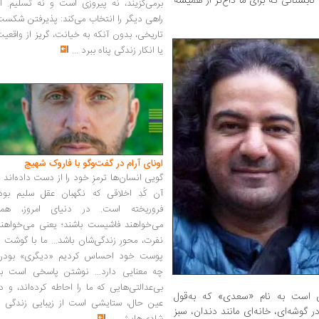
. تابستانی که برای ما داغ‌تر از همیشه
برمی‌گزیند، نه پیروزی است و نه تسلیم. ا
راهی دیگر را انتخاب می‌کند: پذیرفتن شکس
تاریخی، بدون آنکه به خیانت، گریز از واقعی
یا انکار زندگی پناه ببرد
...
اونای آرام در گفت‌وگو با فاروک شهیچ‭
گویی انسان‌ها ترمزِ خود را از دست داده‌اند 
آن کُدِ اخلاقی که نگهبان عقل سلیم بود،
فروریخته است. در دنیای امروز، همه
می‌خواهند فاشیست باشند؛ یعنی می‌خواهند
نفرت، محورِ زندگی‌شان باشد... ما با گوشت 
پوست خود احساس کردیم «دیگری» بودن
چه معنایی دارد... نوشتن پاسخی است به
بی‌عدالتی‌هایی که ما را احاطه کرده‌اند، و د
ی‌ است به نام «سعدی» که به‌قول
عین حال، ستایشی است از زیبایی زندگی و
 گوشه‌ای، خانه‌ای مانند دندان، سبز