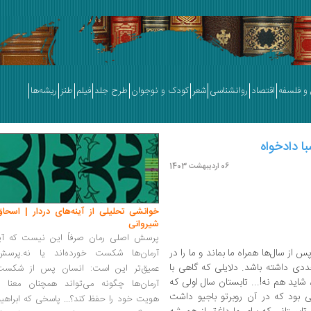
و فلسفه
اقتصاد
روانشناسی
شعر
کودک و نوجوان
طرح جلد
فیلم
طنز
ریشه‌ها
ا دادخواه
06 اردیبهشت 1403
خوانشی تحلیلی از آینه‌های دردار | اسحاق
شیروانی
پرسش اصلی رمان صرفاً این نیست که آیا
 از سال‌ها همراه ما بماند و ما را در
آرمان‌ها شکست خورده‌اند یا نه.پرسش
دی داشته باشد. دلایلی که گاهی با
عمیق‌تر این است: انسان پس از شکست
شاید هم نه!... تابستان سال اولی که
آرمان‌ها چگونه می‌تواند همچنان معنا و
بود که در آن روبرتو باجیو داشت
هویت خود را حفظ کند؟... پاسخی که ابراهی