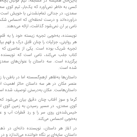
بااین‌‌حال همیشه در مسابقه، تیم فوتبال بچه
کسی به خاطر نمی‌آورد که یک‌بار، تیم کوی سع
سعدی، در جدالی تمام‌نشدنی با خویش است. آن
درآورده‌اند و درست لحظه‌ای که احساس شکست
نامی بر آن نمی‌شود گذاشت، ارائه می‌دهند.
نویسنده، به‌خوبی تجربه زیسته خود را به قلم 
هر روایتی، جزئیات را چنان قابل درک و فهم بی
تجربه شریک بوده است. یکی از عناصری که در
کتاب جلب می‌کند، نامی است که نویسنده ب
برگزیده است. سه داستان با عنوان‌های سعدی
شده است.
داستان‌ها به‌ظاهر ازهم‌گسسته اما در باطن با 
عنصر مکان در هر سه داستان حائز اهمیت ا
داستان‌هاست. مکان به‌درستی توصیف شده اس
گرما و سوزِ آفتاب چنان دقیق بیان می‌شود که
کوی سعدی، در مسیر رسیدن به زمین کوی استا
خیس‌شده‌ی روی سر را و ردِ قطرات آب و عرق
به‌خوبی احساس می‌کند.
در آغاز هر داستان، نویسنده دانه‌ای در ذ
داستان، سایه‌ای بر نگاه خواننده می‌اندازد و در