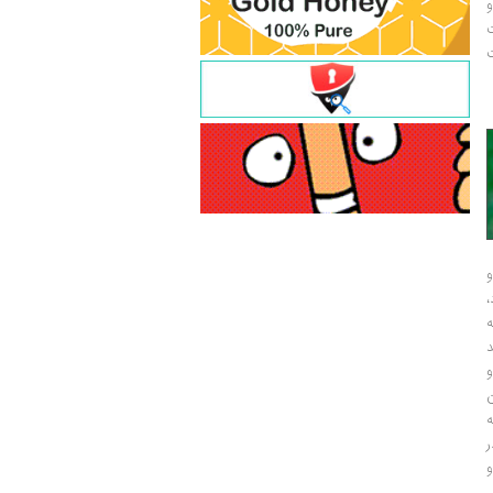
و
ت
ت
و
و
ر