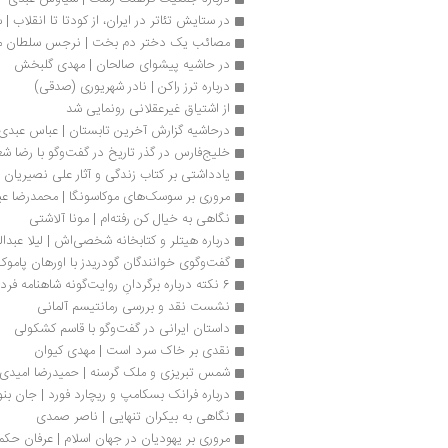
در ستایش تئاتر در ایران، از کودتا تا انقلاب
مصائب یک دختر دم بخت | نرجس سلطان 
در حاشیه پیشوای صالحان | مهدی گلبخش
درباره ترز راکن | نادر شهریوری (صدقی)
از اشتیاق غیرعقلانی رونمایی شد
درحاشیه گزارش آخرین تابستان | عباس عبدی
خلیج‌فارس در گذر تاریخ در گفت‌وگو با رضا شع
یادداشتی بر کتاب زندگی و آثار علی نصیریان |
مروری بر سوسک‌های موکاسونگا | محمدرضا عب
نگاهی به خیال كن رفته‌ام | مونا آلاشتی
درباره هیتلر و کتابخانه شخصی‌اش | لیلا عبدال
گفت‌وگوی خوانندگان گودریدز با اورهان پاموک
6 نکته درباره برگردانِ روایت‌گونه شاهنامه فردوسی به نثر | احمد آفتابی
نشست نقد و بررسی رمانتیسم آلمانی 
داستان ایرانی در گفت‌وگو با قاسم کشکولی
نقدی بر خاک سرد است | مهدی کیوان
شمس تبریزی و ملک گرسنه | حمیدرضا امیدی‌
درباره فرانک ‌بسکامپ و ریچارد فورد | جان بنو
نگاهی به بیکران تنهایی | ناصر صمدی
مروری بر یهودیان در جهان اسلام | عرفان حک