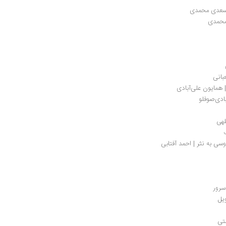
 | سعدی محمدی
محمدی
بانی
 همایون علی‌آبادی
ادی‌صوفلو
لهی
سرور
یل
متی