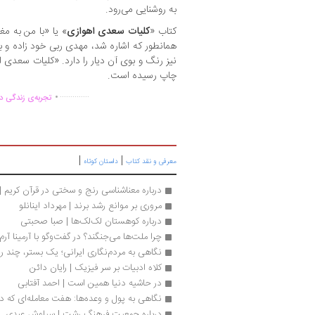
به روشنایی می‌رود.
کتاب «
کلیات سعدی اهوازی
» یا «با من به مغ
همانطور که اشاره شد، مهدی ربی خود زاده و 
چاپ رسیده است.
.
..............
تجربه‌ی زندگی دو
|
|
معرفی و نقد کتاب
داستان کوتاه
درباره معناشناسی رنج و سختی در قرآن کریم 
مروری بر موانع رشد برند | مهرداد اینانلو
درباره کوهستان لک‌لک‌ها | صبا صحبتی
چرا ملت‌ها می‌جنگند؟ در گفت‌وگو با آرمینا آرم
نگاهی به مردم‌نگاری ایرانی؛ یک بستر، چند ر
کلاه ادبیات بر سر فیزیک | رایان دائن
در حاشیه دنیا همین است | احمد آفتابی
نگاهی به پول و وعده‌ها: هفت معامله‌ای که دنیا
درباره جمعیت فرهنگ رشت | سیاوش عبدی