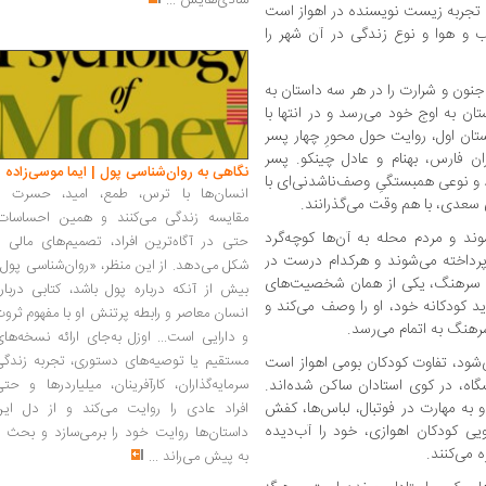
شادی‌هایش
...
ی تجربه زیست نویسنده در اهواز است
آب و هوا و نوع زندگی در آن شهر را
نون و شرارت را در هر سه داستان به
ان به اوج خود می‌رسد و در انتها با
ستان اول، روایت حول محورِ چهار پسر
 فارس، بهنام و عادل چینکو. پسر
نگاهی به روان‌شناسی پول | ایما موسی‌زاده
 نوعی همبستگیِ وصف‌ناشدنی‌ای با
انسان‌ها با ترس، طمع، امید، حسرت و
 سعدی، با هم وقت می‌گذرانند.
مقایسه زندگی می‌کنند و همین احساسات،
وند و مردم محله به آن‌ها کوچه‌گرد
حتی در آگاه‌ترین افراد، تصمیم‌های مالی ر
داخته می‌شوند و هرکدام درست در
شکل می‌دهد. از این منظر، «روان‌شناسی پول
رند. سرهنگ، یکی از همان شخصیت‌های
بیش از آنکه درباره پول باشد، کتابی دربار
ید کودکانه خود، او را وصف می‌کند و
انسان معاصر و رابطه پرتنش او با مفهوم ثرو
سرهنگ به اتمام می‌رسد.
و دارایی است... اوزل به‌جای ارائه نسخه‌ها
مستقیم یا توصیه‌های دستوری، تجربه زندگی
ی‌شود، تفاوت کودکان بومی اهواز است
گاه، در کوی استادان ساکن شده‌اند.
سرمایه‌گذاران، کارآفرینان، میلیاردرها و حت
ه مهارت در فوتبال، لباس‌ها، کفش
افراد عادی را روایت می‌کند و از دل این
یی کودکان اهوازی، خود را آب‌دیده
داستان‌ها روایت خود را برمی‌سازد و بحث ر
 می‌کنند.
به پیش می‌راند
...