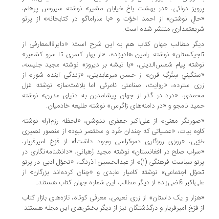
ویز دوائی، «در بهشت باغ خیابان مشیر» نوشته سیروس پرهام،
الِ نوشتن» از احمد اخوّت و «با ساراماگو در کتابخانه» از پرتو
یعتمداری منتشر شده است.
گر مطالب جهان کتاب هم به این شرح است: «دایرة‌المعارفی از
جیکستان» نوشته رامین هادیزاده، «از بهار کسری تا سرو کشمیر»
شته پیام شمس‌الدینی، «با تیشه بر دیروز» نوشته مجید جلیسه،
نگینیِ سِتُرگِ قرن» از حسن میرعابدینی، «زندگی آینده شورا» از
ی سترده، «روایت، صناعتی نامرئی اما بلاغت‌ساز» نوشته غزل
مدی، «درد در گذر از جهان پیشامدرن به دنیای مدرن» نوشته
ید نامجو و «در دامنه‌های زاگرس» نوشته طلیعه خادمیان.
ورتگر معنی» از علی‌اکبر جعفری ندوشن، «لحظه رزم‌آرا» نوشته
وه بیات، «عملیاتی که چندان خُرد و مختصر نبود» از منصور نصیری
ّبی، «روزی روزگاری دموکراسی وجود داشت!» از فرّخ امیرفریار،
«سراب صلح در افغانستان» نوشته مجید رُهبانی، «دانشنامه‌‎نگاری در
پرتو سیاست فرهنگی (۱)» از عبدالحسین آذرنگ، «تحوّل ادبی در پرتو
وّل اجتماعی» نوشته کامیار عابدی و «چنان کرده‌اند بزرگان» از
ی‌اکبر قاضی‌زاده از دیگر مطالب این شماره جهان کتاب هستند.
زار و یک داستان» از زری نعیمی، معرفی کوتاه، تازه‌های بازار کتاب
 فرّخ امیرفریار و درگذشتگان نیز از دیگر بخش‌های این مجله هستند.