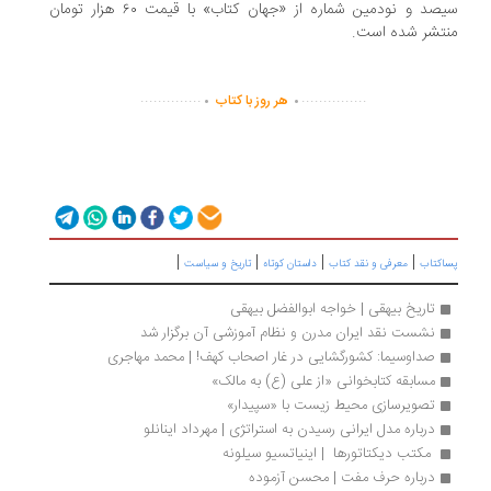
سیصد و نودمین شماره از «جهان کتاب» با قیمت ۶۰ هزار تومان
تشر شده است.
.
.
..............
...............
هر روز با کتاب
|
|
|
|
اکتاب
معرفی و نقد کتاب
داستان کوتاه
تاریخ و سیاست
تاریخ بیهقی | خواجه ابوالفضل بیهقی
نشست نقد ایران مدرن و نظام آموزشی آن برگزار شد
صداوسیما: کشورگشایی در غار اصحاب کهف! | محمد مهاجری
مسابقه کتابخوانی «از علی (ع) به مالک»
تصویرسازی محیط زیست با «سپیدار»
درباره مدل ایرانی رسیدن به استراتژی | مهرداد اینانلو
 مکتب دیکتاتورها  | اینیاتسیو سیلونه
درباره حرف مفت | محسن آزموده