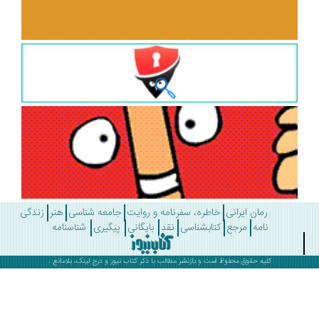
رمان ایرانی
خاطره، سفرنامه و روایت
جامعه شناسی
هنر
زندگی
نامه
مرجع
کتابشناسی
نقد
بایگانی
پیگیری
شناسنامه
کلیه حقوق محفوظ است و بازنشر مطالب با ذکر
کتاب نیوز
و درج لینک، بلامانع .