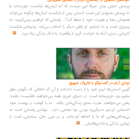
انشی تحلیلی از آینه‌های دردار | اسحاق شیروانی
سش اصلی رمان صرفاً این نیست که آیا آرمان‌ها شکست خورده‌اند یا
.پرسش عمیق‌تر این است: انسان پس از شکست آرمان‌ها چگونه می‌تواند
چنان معنا و هویت خود را حفظ کند؟... پاسخی که ابراهیم برمی‌گزیند، نه
روزی است و نه تسلیم. او راهی دیگر را انتخاب می‌کند: پذیرفتن شکست
ریخی، بدون آنکه به خیانت، گریز از واقعیت یا انکار زندگی پناه ببرد
...
ونای آرام در گفت‌وگو با فاروک شهیچ
یی انسان‌ها ترمزِ خود را از دست داده‌اند و آن کُدِ اخلاقی که نگهبان عقل
یم بود، فروریخته است. در دنیای امروز، همه می‌خواهند فاشیست باشند؛
نی می‌خواهند نفرت، محورِ زندگی‌شان باشد... ما با گوشت و پوست خود
ساس کردیم «دیگری» بودن چه معنایی دارد... نوشتن پاسخی است به
‌عدالتی‌هایی که ما را احاطه کرده‌اند، و در عین حال، ستایشی است از
بایی زندگی و شادی‌هایش
...