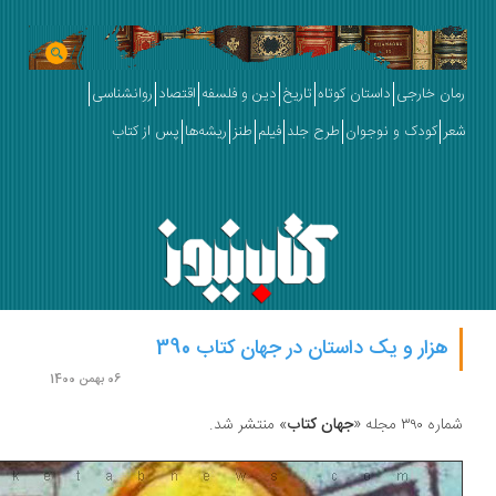
ان خارجی
داستان کوتاه
تاریخ
دین و فلسفه
اقتصاد
روانشناسی
ر
کودک و نوجوان
طرح جلد
فیلم
طنز
ریشه‌ها
پس از کتاب
هزار و یک داستان در جهان کتاب 390
06 بهمن 1400
ه ۳۹۰ مجله «
جهان کتاب
» منتشر شد.