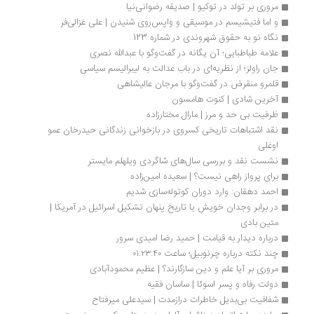
مروری بر تولد در توکیو | صدیقه رضوانی‌نیا
و اما فتیشیسم در موسیقی و واپس‌روی شنیدن | علی غزالی‌فر
نگاه نو به حقوق شهروندی در شماره 123
علامه طباطبایی؛ آن یگانه در گفت‌وگو با عبدالله نصری
جان راولز؛ از نظریه‌ای در باب عدالت به لیبرالیسم سیاسی
قلمرو منقرض در گفت‌وگو با مرجان عالیشاهی
آخرین شادی | کنوت هامسون
ظرفیت بی ‌حد و مرز | مارال مختارزاده
نقد اشتباهات تاریخی کسروی در بازخوانی زندگانی حیدرخان عمو 
اوغلی
نشست نقد و بررسی سال‌های شاگردی ویلهلم مایستر
برای پرواز راهی نیست؟ | سعیده امین‌زاده
احمد دهقان: وارد دوران کوتوله‌سازی شدیم
در برابر وجدان خویش یا تاریخ پنهان تشکیل اسرائیل در آمریکا | 
متین بادی
درباره دیدار به قیامت | حمید رضا امیدی سرور
چند نکته درباره چرنوبیل؛ ساعت ۰۱:۲۳:۴۰
مروری بر آیا علم و دین سازگارند؟ | عظیم محمودآبادی
دولت رفاه و پسر اسوئا | ساسان فقیه
شفافیت بی‌بدیل خاطرات درازمدت | سیدعلی میرفتاح