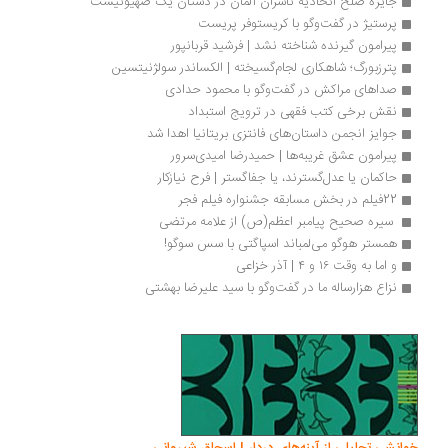
جایزه صلح اتحادیه ناشران آلمان در دستان یک صهیونیست 
پرستیژ در گفت‌وگو با کریستوفر پریست
پیرامون گیرنده شناخته نشد | فرشید قربانپور
پترزبورگ؛ شاهکاری لجام‌گسیخته | الکساند‌‌‌‌ر سولژنیتسین
صداهای مراکش در گفت‌وگو با محمود حدادی
نقش برخی کتب فقهی در ترویج استبداد 
جوایز انجمن داستان‌های فانتزی بریتانیا اهدا شد
پیرامون عشق غریبه‌ها | حمیدرضا امیدی‌سرور
حاکمان یا عدل‌گسترند، یا جفاگستر | فرح نیازکار
22فیلم‌ در بخش مسابقه جشنواره فیلم فجر
 سیره صحیح پیامبر اعظم(ص) از علامه مرتضی 
همستر هوگو می‌لمباند اسپاگتی با سس سوگو!
و اما به وقت ۱۶ و ۴ | آذر خزاعی
نزاع هزارساله ما در گفت‌وگو با سید علیرضا بهشتی