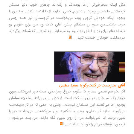
ل اینکه سحرخیزتر از ما بوده‌اند و رفته‌اند جاهای خوب دنیا مسکن
ده‌اند... ما همین چیزها را نداریم. کسی نداریم از ما انتقاد بکند... استالین با
ود اینکه خودش گرجی بود، می‌خواست در گرجستان نیز همه روسی
ف بزنند...من میرم رو میندازم پیش آقای خامنه‌ای، من برای خودم رو
نداخته‌ام برای تو و امثال تو میرم رو میندازم... به شرطی که شماها برگردید
 مملکت خودتان خدمت کنید
...
ای سناریست در گفت‌وگو با سعید مطلبی
ر بخواهم فیلمی بسازم که بگویم دروغ چیز بدی است باور نمی‌کنند، چون
وغ یک امر جاری در این مملکت است. قبحش از بین رفته... ما بچه‌مسلمان
دیم. اما می‌گفتند این مسلمان نیست... وقتی به آدمی که در کار سینماست
‌گویند اجازه کار نداری، یعنی با شکنجه او را می‌کشند... می‌توانند من را
ین بزنند اما نمی‌توانند من را روی زمین نگه دارند، من بلند می‌شوم...
دین عاشقانه مردم را دوست داشت
...