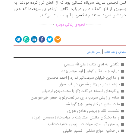
‌آنجلس سال‌ها سرپناه کسانی بود که از آلمان فرار کرده بودند. به
یاری از آنها کمک مالی می‌کرد. گاهی آن‌قدر بی‌سروصدا که حتی
دشان نمی‌دانستند چه کسی از آنها حمایت می‌کند.
.
.
...............
..............
تجربه‌ی زندگی دوباره
|
|
رفی و نقد کتاب
رمان خارجی
نگاهی به آقای کتاب | علی‌الله سلیمی
درباره جاماندگان کولیر | ایما موسی‌زاده
و اما این خیابان سرعت‌گیر ند‌ارد‌ | احمد‌ محمد‌ی
بازهم دیدار مولانا و شمس در باب اسرار
پرتاب‌های فلسفه در گفت‌وگو با محمدمهدی اردبیلی
اسلام و زایش سرمایه‌داری در گفت‌وگو با جعفر خیرخواهان
ملت عشق در کنار رهبر عزیز گویا شد
نشست نقد و بررسی هادی هوری
و اما نخبگان دانش: مشارکت یا مهاجرت؟ | محسن آزموده
پیرامون آن سوی مهاجرت | پیمان حقیقت‌طلب
در حاشیه امواج سنگی | نسیم خلیلی