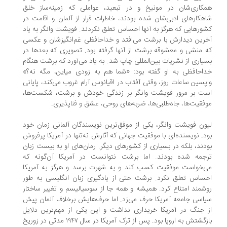
کاری‌شان‌ در مونیخ و در تبعید، عواملی که زمینه‌ساز خلق
هکارهای ادبی‌‌شان شده بودند، خاطرات فرار از آلمان و اقامت در
ورهایی که هرگز به آنها احساس تعلق نکردند. فویشت وانگر به یاد
رین دیدارش با برشت می‌افتد و خداحافظی غم‌انگیزشان و عکسی
 منشی و معشوقه برشت از آنها گرفته بود. تصویری که بعدها در
یاری از نشریات بین‌المللی چاپ شد. به یاد می‌آورد که برشت هنگام
احافظی به او گفته بود: «شما هم به زودی میاین، مگه نه؟»
پسین ساعات روز، وقتی آفتاب در اقیانوس آرام غروب می‌کند، پایانی
ت بر مرور فویشت وانگر بر زندگی خودش و برشت، شکست‌ها،
فقیت‌ها، جاه‌طلبی‌ها، ضربه‌های روحی، عشق و فناپذیری.
ون فویشت وانگر، یکی از موفق‌ترین نویسندگان آلمانی زمان خود
د. نویسنده‌ای با موفقیت جهانی که آثارش نه‌تنها در آمریكا پرفروش
دند، بلکه در بسیاری از کشورهای دیگر. رمان‌های او به بیست زبان
جمه ‌شده بودند. اما برشت نتوانست در آمریكا آن‌گونه که
‌خواست موفقیت کسب کند و به شهرت برسد و هرگز به آمریكا
ساس تعلق نکرد. برشت حتی از یادگیری زبان انگلیسی به طور
شمند امتناع کرد. همیشه و همه جا از سوسیالیسم و تغییر ساختار
اسی جامعه آمریكا حرف می‌زد. اما حرف‌هایش برخلاف آلمان پیش
 جنگ در آمریكا خریداری نداشت و این یکی از مهم‌ترین دلایل
بازگشتش به اروپا بود. پس از ترک آمریكا در سال ۱۹۴۷ مدتی در زوریخ