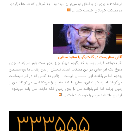
نداخته‌ام برای تو و امثال تو میرم رو میندازم... به شرطی که شماها برگردید
 مملکت خودتان خدمت کنید
...
ای سناریست در گفت‌وگو با سعید مطلبی
ر بخواهم فیلمی بسازم که بگویم دروغ چیز بدی است باور نمی‌کنند، چون
وغ یک امر جاری در این مملکت است. قبحش از بین رفته... ما بچه‌مسلمان
دیم. اما می‌گفتند این مسلمان نیست... وقتی به آدمی که در کار سینماست
‌گویند اجازه کار نداری، یعنی با شکنجه او را می‌کشند... می‌توانند من را
ین بزنند اما نمی‌توانند من را روی زمین نگه دارند، من بلند می‌شوم...
دین عاشقانه مردم را دوست داشت
...