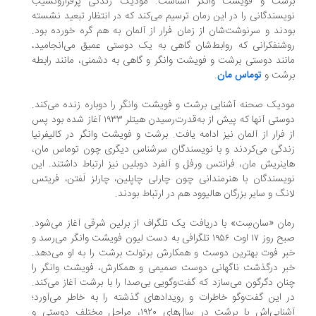
شت و فویشت وانگر آشناست. موُدیک زندگی پُرفرازونشیب
یسندگانی را در این رمان ترسیم می‌کند که در انتظار تبعید نشسته
دند و سرنوشت‌شان از زمان فرار از آلمان به هم گره خورده بود.
شنفکرانی که روابط‌شان گاهی به یک دوستی عمیق می‌انجامید،
نند دوستی برشت و فویشت وانگر و گاهی به دشمنی، مانند رابطه
شت و
توماس مان
.
دیک صحنه آشنایی برشت و فویشت وانگر را دوباره زنده می‌کند.
دوستی آنها که پیش از به‌قدرت‌رسیدن هیتلر ۱۹۳۳ آغاز ‌شده بود پس
 فرار از آلمان نیز ادامه ‌یافت. برشت و فویشت وانگر در کالیفرنیا
دگی می‌کردند و با نویسندگان سرشناس دیگری چون توماس مان،
ینریش مان، فرانتس ورفل و آلفرد دوبلین نیز ارتباط داشتند. این
یسندگان با هنرمندانی چون چارلی چاپلین، چارلز لَفتن، فریتس
نگ و سایر بزرگان هالیوود هم در ارتباط بودند.
ان «سان‌سِت» با دریافت یک تلگراف از برلین شرقی آغاز می‌شود.
صبح روز ۱۷ اوت ۱۹۵۶ تلگرافی به دست لیون فویشت وانگر می‌رسد و
ر فوت بهترین دوست و همکارش برتولت برشت را به او می‌دهد.
ر درگذشت ناگهانی دوست صمیمی‌ و همکارش، فویشت وانگر را
ان دگرگون می‌سازد که گفت‌وگویی بی‌صدا را با برشت آغاز می‌کند.
 این گفت‌وگو خاطرات و رویدادهای گذشته را به خاطر می‌آورد؛
آشنایی‌اش با برشت در سال‌های ۱۹۲۰، مراحل مختلف دوستی و