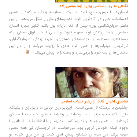
اهی به روان‌شناسی پول | ایما موسی‌زاده
سان‌ها با ترس، طمع، امید، حسرت و مقایسه زندگی می‌کنند و همین
ساسات، حتی در آگاه‌ترین افراد، تصمیم‌های مالی را شکل می‌دهد. از این
ظر، «روان‌شناسی پول» بیش از آنکه درباره پول باشد، کتابی درباره انسان
اصر و رابطه پرتنش او با مفهوم ثروت و دارایی است... اوزل به‌جای ارائه
خه‌های مستقیم یا توصیه‌های دستوری، تجربه زندگی سرمایه‌گذاران،
رآفرینان، میلیاردرها و حتی افراد عادی را روایت می‌کند و از دل این
ستان‌ها روایت خود را برمی‌سازد و بحث را به پیش می‌راند
...
اضای اخوان ثالث از رهبر انقلاب اسلامی
گیدن با فرهنگ کار عبثی است... این برادران آریایی ما و برادران وایکینگ،
ل اینکه سحرخیزتر از ما بوده‌اند و رفته‌اند جاهای خوب دنیا مسکن
ده‌اند... ما همین چیزها را نداریم. کسی نداریم از ما انتقاد بکند... استالین با
ود اینکه خودش گرجی بود، می‌خواست در گرجستان نیز همه روسی
ف بزنند...من میرم رو میندازم پیش آقای خامنه‌ای، من برای خودم رو