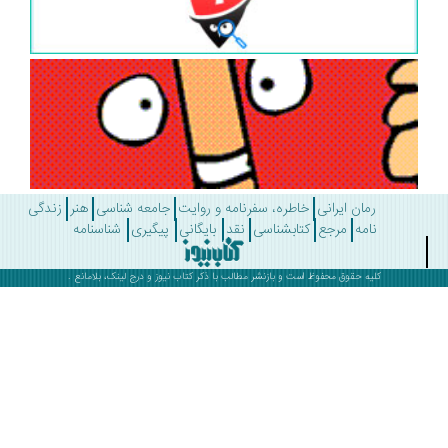
رمان ایرانی
خاطره، سفرنامه و روایت
جامعه شناسی
هنر
زندگی
نامه
مرجع
کتابشناسی
نقد
بایگانی
پیگیری
شناسنامه
کلیه حقوق محفوظ است و بازنشر مطالب با ذکر
کتاب نیوز
و درج لینک، بلامانع .