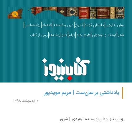
ان خارجی
داستان کوتاه
تاریخ
دین و فلسفه
اقتصاد
روانشناسی
ر
کودک و نوجوان
طرح جلد
فیلم
طنز
ریشه‌ها
پس از کتاب
یادداشتی بر سان‌ست | مریم مویدپور
12 اردیبهشت 1398
ان، تنها وطنِ نویسنده تبعیدی | شرق