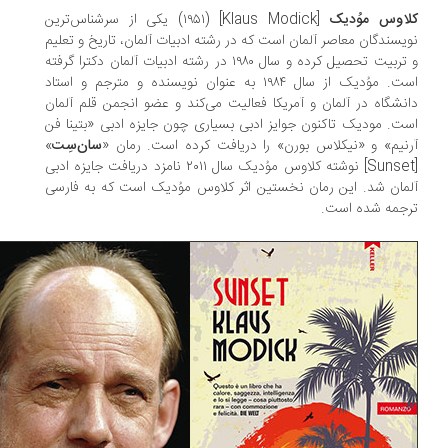
اوس موُدیک
[Klaus Modick] (۱۹۵۱) یکی از سرشناس‌ترین
یسندگان معاصر آلمان است که در رشته ادبیات آلمان، تاریخ و تعلیم
و تربیت تحصیل کرده و سال ۱۹۸۰ در رشته ادبیات آلمان دکترا گرفته
است. موُدیک از سال ۱۹۸۴ به عنوان نویسنده و مترجم و استاد
نشگاه در آلمان و آمریكا فعالیت می‌کند و عضو انجمن قلم آلمان
ت. مودیک تاکنون جوایز ادبی بسیاری چون جایزه ادبی «بتینا فن
نیم» و «نیکلاس بورن» را دریافت کرده است. رمان «
سان‌سِت
»
[Sunset] نوشته كلاوس موُدیک سال ۲۰۱۱ نامزد دریافت جایزه ادبی
مان شد. این رمان نخستین اثر کلاوس موُدیک است که به فارسی
جمه شده است.