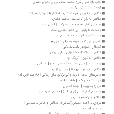
چاپ یازدهم از شرح محمد استعلامی بر مثنوی معنوی
کورمک مک‌کارتی درگذشت
نگاهی به فابیان؛ سرگذشت یک اخلاق‌گرا | فرشید معرفت
نگاهی به ژان کریستف | محمد صابری
پیرامون اشارت‌های پست مدرنیته | ایمان به‌پسند
وحشت تا پایان این فصل تعطیل است
درباره قاعده بازی | حامد هادیان
همین طور که می‌میرم به چاپ دوم رسید
آزردگان | فئودور داستایفسکی
نگاهی به باشگاه مشت‌زنی | علی بزرگیان
نگاهی به کوری | کریگ نوا
و اما آن سال‌های سخت دگردیسی | سهیل سماوی
نگاهی به سفر نظریه‌ها | محسن آزموده
درس‌های نیچه، فروید و کی‌یرکگور برای زندگی | لیلا عبداللهی‌اقدم
درباره شانه بر شن | فاطمه آزادی
درباره پنلوپیاد | انوشه قناتیان
پیرامون کیفر آتش (برج بابل) | ماهان سیارمنش
حالا پنهان‌شدنم را ببین!
مروری بر احمد سمیعی(گیلانی)، زندگانی و خاطرات سیاسی | 
محسن آزموده