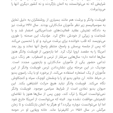
ایطی که نه می‌توانستند به آلمان بازگردند و نه کشور دیگری آنها را
‌پذیرفت.
یشت وانگر و برشت هم مانند بسیاری از روشنفکران به دلیل تمایل
به سوسیالیسم زیر نظر مأموران مک‌کارتی بودند. سال ۱۹۴۷ برشت نیز
 دادگاه تفتیش عقاید فعالیت‌های ضدآمریکایی احضار شد و با
اعت و زیرکی از خودش دفاع کرد. موُدیک این صحنه‌ را طوری
‌نویسد که قلب خواننده برای برشت می‌تپد و او را تحسین می‌کند
 پس از جلسه پرسش و پاسخ، منتظر پاسخ آنها نماند و روز بعد
ریکا را به مقصد اروپا ترک کرد. اما بازجویی از فویشت وانگر هنوز
ل‌ها ادامه دارد؛ سال‌هایی سرشار از ترس و اضطراب. هر زنگ دری
اعی حضور یکی از مأموران مک‌کارتی و بازجویی مجدد است.
دیک در این مرحله برای نشان‌دادن ترس فویشت وانگر از این
موران از یک استعاره استفاده می‌کند، از برخورد او با یک راسوی بدبو
 حیاط خانه. آن جانور بدبو او را با چشمان کوچک سیاه و کنجکاوش
اه می‌کند. فویشت وانگر نباید هیچ حرکت اشتباهی بکند. این
وان بدبو نمادی‌ است از شرایط سیاسی موجود. فویشت وانگر
ی‌توانست آمریکا را ترک کند، چون پس از سال‌ها هنوز با تقاضای
بعیتش موافقت نشده بود. البته که می‌توانست از آمریکا خارج شود
ا آیا می‌توانست دوباره برگردد؟ او هرگز به آلمان بازنگشت و تا زمان
مرگش در سال ۱۹۵۸ در کالیفرنیا ماند. خانه ویلایی او در حومه