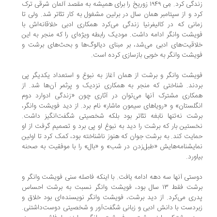
زندگی کرد. مِی ۱۹۴۹ زوریخ را برای همیشه به مقصد آلمان شرقی ترک
د و از سپتامبر همان سال در برلین مشغول به کار تئاتر شد. ولی تا
انی که در کالیفرنیا زندگی می‌کرد همکاری ادبی‌ خلاقانه‌اش با
یشت وانگر ادامه داشت. مودیک رابطه ویژه‌ای را که منجر به این
اقیت‌های ادبی می‌‌شد، بر مبنای دیالوگ‌ها و بحث‌های برشت و
یشت وانگر به خوبی بازسازی کرده است.
یشت وانگر و برشت از همان آغاز به نبوغ و استعداد یکدیگر پی
دند. شناختی که منجر به همکاری نزدیک و پرثمر آن‌ها شد. از
کاری مشترک آنها می‌توان در آثاری چون «زندگی ادوارد دوم
گلستان» و «رویاهای سیمون ماشار» نام برد. از دید فویشت وانگر،
شت نه‌تنها نابغه تئاتر بود بلکه شخصیتی شگفت‌انگیز داشت.
ستین بار که برشت را دید به نبوغ او پی برد و تصمیم گرفت از او
ایت کند. به برشت جوان که هنوز ناشناخته بود، کمک کرد تا اولین
ایشنامه‌هایش «طبل‌زدن در شب» و «بال» را با موفقیت به صحنه
اورد.
ستی‌ آنها سه دهه ادامه یافت. با اینکه فاصله سنی فویشت وانگر و
برشت فقط ۱۳ سال بود، فویشت وانگر نسبت به برشت احساس
ری می‌کرد. از دید برشت، فویشت وانگر نویسنده‌ا‌ی بود خلاق و
ردست با دانش ادبی و زبانی شگفت‌آور و شخصیتی دوست‌داشتنی.