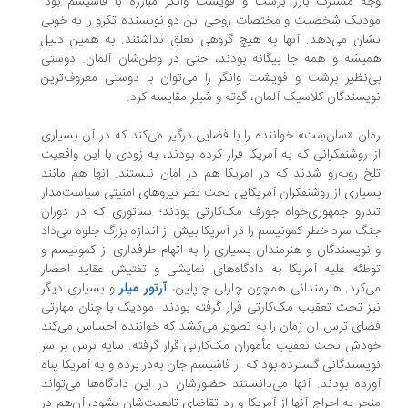
ه مشترک بارز برشت و فویشت وانگر مبارزه با فاشیسم بود.
دیک شخصیت و مختصات روحی این دو نویسنده تکرو را به خوبی
ان می‌دهد. آنها به هیچ گروهی تعلق نداشتند. به همین دلیل
یشه و همه جا بیگانه بودند، حتی در وطن‌شان آلمان. دوستی
‌نظیر برشت و فویشت وانگر را می‌توان با دوستی معروف‌ترین
یسندگان کلاسیک آلمان، گوته و شیلر مقایسه کرد.
ان «سان‌سِت» خواننده را با فضایی درگیر می‌کند که در آن بسیاری
 روشنفکرانی که به آمریکا فرار کرده بودند، به زودی با این واقعیت
خ روبه‌رو شدند که در آمریکا هم در امان نیستند. آنها هم مانند
یاری از روشنفکران آمریکایی تحت نظر نیروهای امنیتی سیاست‌مدار
درو جمهوری‌خواه جوزف مک‌کارتی بودند؛ سناتوری که در دوران
گ سرد خطر کمونیسم را در آمریکا بیش از اندازه بزرگ جلوه ‌می‌داد
نویسندگان و هنرمندان بسیاری را به اتهام طرفداری از کمونیسم و
طئه علیه آمریکا به دادگاه‌های نمایشی و تفتیش عقاید احضار
ی‌‌کرد. هنرمندانی همچون چارلی چاپلین،
آرتور میلر
و بسیاری دیگر
ز تحت تعقیب مک‌کارتی قرار گرفته بودند. مودیک با چنان مهارتی
ای ترس آن زمان را به تصویر می‌کشد که خواننده احساس می‌کند
دش تحت تعقیب مأموران مک‌‌کارتی قرار گرفته. سایه ترس بر سر
یسندگانی گسترده بود که از فاشیسم جان به‌در برده و به آمریکا پناه
رده بودند. آنها می‌دانستند حضورشان در این دادگاه‌ها می‌تواند
جر به اخراج آنها از آمریکا و رد تقاضای تابعیت‌شان بشود، آن‌هم در