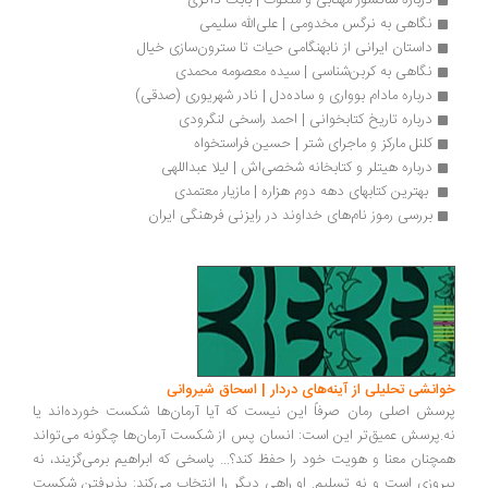
درباره سانسور مهتابی و ملکوت | بابک ذاکری
نگاهی به نرگس مخدومی | علی‌الله سلیمی
داستان ایرانی از نابهنگامی حیات تا سترون‌سازی خیال
نگاهی به کربن‌شناسی | سیده معصومه محمدی
درباره مادام بوواری و ساده‌دل | نادر شهریوری (صدقی)
درباره تاریخ کتابخوانی | احمد راسخی لنگرودی
کلنل مارکز و ماجرای شتر | حسین فراستخواه
درباره هیتلر و کتابخانه شخصی‌اش | لیلا عبداللهی
 بهترین کتابهای دهه دوم هزاره | مازیار معتمدی
بررسی رموز نام‌های خداوند در رایزنی فرهنگی ایران 
انشی تحلیلی از آینه‌های دردار | اسحاق شیروانی
سش اصلی رمان صرفاً این نیست که آیا آرمان‌ها شکست خورده‌اند یا
.پرسش عمیق‌تر این است: انسان پس از شکست آرمان‌ها چگونه می‌تواند
چنان معنا و هویت خود را حفظ کند؟... پاسخی که ابراهیم برمی‌گزیند، نه
روزی است و نه تسلیم. او راهی دیگر را انتخاب می‌کند: پذیرفتن شکست