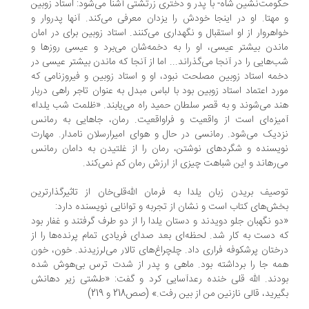
ومت‌نشین شاه- با پدر و دختری زرتشتی آشنا می‌شود: استاد زوبین
مهتا. او در اینجا خودش را یزدان معرفی می‌کند. آنها پدروار و
اهروار از او استقبال و نگهداری می‌کنند. استاد زوبین برای در امان
ندن بیشتر عیسی، او را به دخمه‌شان می‌برد و عیسی روزها و
‌هایی را در آنجا می‌گذراند... اما از آنجا که ماندن بیشتر عیسی در
مه استاد زوبین مصلحت نبود، او و استاد زوبین و فیروزنامی که
رد اعتماد استاد زوبین بود با لباس مبدل به عنوان تاجر راهی دربار
د می‌شوند و به قصر سلطان حمید راه می‌یابند. «ظلمت شب یلدا»
یزه‌ای است از واقعیت و فراواقعیت. رمان، جاهایی به رمانس
دیک می‌شود. رمانسی در حال و هوای امیرارسلان نامدار. مهارت
یسنده و شگردهای نوشتن، رمان را از غلتیدن به دامان رمانس
‌رهاند و این شباهت چیزی از ارزش رمان کم نمی‌کند.
صیف بریدن زبان یلدا به فرمان ‌الله‌قلی‌خان از تاثیرگذارترین
ش‌های کتاب است و نشان از تجربه و توانایی نویسنده دارد:
و نگهبان جلو دویدند و دستان یلدا را از دو طرف گرفتند و غفار بود
 دست به کار شد. لحظه‌ای بعد صدای فریادی تمام پرنده‌ها را از
ختان پرشکوفه فراری داد. چلچراغ‌های تالار می‌لرزیدند. خون، خون
ه جا را برداشته بود. ماهی و پدر از شدت ترس بی‌هوش شده
دند.‌ الله قلی خنده رعدآسایی کرد و گفت: «طشتی زیر دهانش
یرید، قالی نازنین من از بین رفت.» (صص218 و 219)