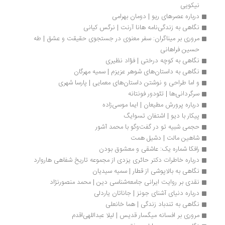
نیکویی
درباره عصرهای ریو | دومان بهرامی
نگاهی به زندگی‏‌نامه هانا آرنت | نرگس کیانی
مروری بر میناگران: سفر معنوی در جستجوی حقیقت و عشق | طه 
حسین فراهانی
نگاهی به کوچه درختی | فؤاد نظیری
نگاهی به داستان‌های شوهر عزیزم | سمیه مهرگان
و اما طراحی و نوشتن داستان‌های معمایی | پارسا شهری
سرگردانی‌ها | تئودور فونتانه
درباره پرورش مطیعان | ایما موسی‌زاده 
پیکار با دیو | اشتفان تسوایگ
حجمی شبیه تو در گفت‌وگو با محمد آشور
شاهین مالت | دشیل همت
رافکا شماره یک: عاشقی و معشوق بودن
درباره خاطرات دکتر حائری یزدی از مجموعه تاریخ شفاهی هاروارد
نگاهی به بالاپوشی از قطار | سمیه سیدیان
نقدی بر روایت ایرانی جامعه‌شناسی دین | محمد منصورنژاد
درباره دنیای آشنای جونز | جاناتان یاردلی
نگاهی به تندباد زندگی | هما خانعلی
مروری بر افسانه میگسار قدیس | لیلا عبداللهی‌اقدم