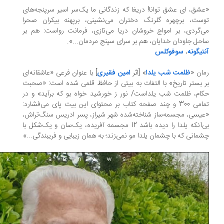
شق، ‌ای عشق توانا! دریغا که زندگانی ما یک‌سر اسیر سرپنجه‌های
ست، برچهره گلرنگ دختران می‌نشینی، برپهنه بیکران صحرا
‌گردی، بر امواج خروشان دریا می‌تازی، فرمانت رواست: هم بر
حل جاودان خدایان، هم بر سرای سپنج مردمان...».
تیگونه
،
سوفوکلس
ان «
ظلمت شب یلدا
» [اثر
امین فقیری
] با عنوان فرعی «عاشقانه‌ای
 بستر تاریخ» با التفات به بیتی از حافظ قلمی شده است: «صحبت
ام، ظلمت شب یلداست/ نور ز خورشید خواه بو که برآید» و در
تمامی 300 و چند صفحه کتاب بر محتوای این بیت پای می‌فشارد:
یسی، مجسمه‌ساز شناخته‌شده شهر شیراز، پسر ادریس سنگ‌تراش،
بی‌آنکه یلدا را دیده باشد 12 مجسمه آفریده، یک‌سان و یک‌شکل با
مانی که با چشمان یلدا مو نمی‌زند؛ به همان زیبایی و فریبندگی...»