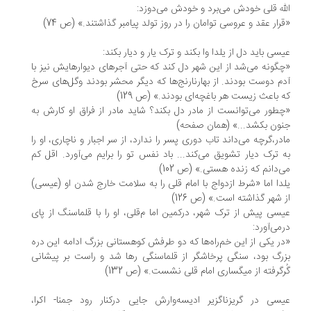
له قلی خودش می‌برد و خودش می‌دوزد:
رار عقد و عروسی توامان را در روز تولد پیامبر گذاشتند.» (ص 74)
سی باید دل از یلدا وا بکند و ترک یار و دیار بکند:
گونه می‌شد از این شهر دل کند که حتی آجرهای دیوارهایش نیز با
م دوست بودند. از بهارنارنج‌ها که دیگر محشر بودند وگل‌های سرخ
 باعث زیست هر باغچه‌ای بودند.» (ص 129)
طور می‌توانست از مادر دل بکند؟ شاید مادر از فراق او کارش به
ون بکشد...» (همان صفحه)
در،گرچه می‌داند تاب دوری پسر را ندارد، از سر اجبار و ناچاری، او را
 ترک دیار تشویق می‌کند... باد نفس تو را برایم می‌آورد. اقل کم
‌دانم که زنده هستی.» (ص 102)
دا اما «شرط ازدواج با امام قلی را به سلامت خارج شدن او (عیسی)
 شهر گذاشته است.» (ص 126)
سی پیش از ترک شهر، درکمین اما م‌قلی، او را با قلماسنگ از پای
می‌آورد:
ر یکی از این خم‌راه‌ها که دو طرفش کوهستانی بزرگ ادامه این دره
رگ بود، سنگی پرخاشگر از قلماسنگی رها شد و راست بر پیشانی
رگرفته از میگساری امام قلی نشست.» (ص 132)
سی در گریزناگزیر ادیسه‌وارش جایی درکنار رود جمنا- اکرا،