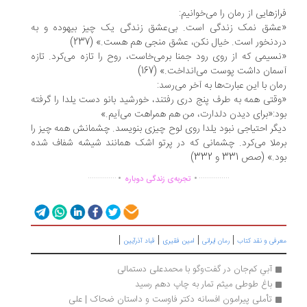
ازهایی از رمان را می‌خوانیم:
عشق نمک زندگی است. بی‌عشق زندگی یک چیز بیهوده و به
دنخور است. خیال نکن، عشق منجی هم هست.» (237)
سیمی که از روی رود جمنا برمی‌خاست، روح را تازه می‌کرد. تازه
مان داشت پوست می‌انداخت.» (167)
ان با این عبارت‌ها به آخر می‌رسد:
قتی همه به طرف پنج دری رفتند، خورشید بانو دست یلدا را گرفته
د:«برای دیدن دلدارت، من هم همراهت می‌آیم.»
گر احتیاجی نبود یلدا روی لوح چیزی بنویسد. چشمانش همه ‌چیز را
ملا می‌کرد. چشمانی که در پرتو اشک همانند شیشه شفاف شده
د.» (صص 331 و 332)
.
.
..............
...............
تجربه‌ی زندگی دوباره
|
|
|
|
رفی و نقد کتاب
رمان ایرانی
امین فقیری
قباد آذرآیین
آبیِ کم‌جان در گفت‌وگو با محمد‌علی دستمالی
باغ طوطی میثم تمار به چاپ دهم رسید
تأملی پیرامون افسانه دکتر فاوست و داستان ضحاک | علی 