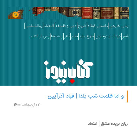
ان خارجی
داستان کوتاه
تاریخ
دین و فلسفه
اقتصاد
روانشناسی
ر
کودک و نوجوان
طرح جلد
فیلم
طنز
ریشه‌ها
پس از کتاب
و اما ظلمت شب یلدا | قباد آذرآیین
02 اردیبهشت 1400
ان ‌بریده عشق | اعتماد