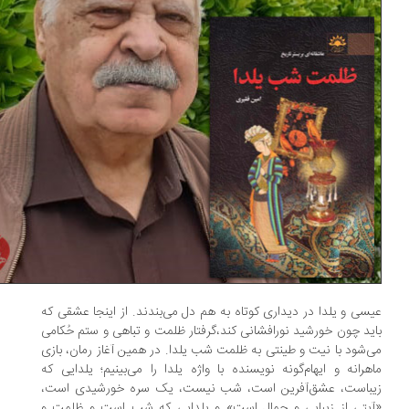
سی و یلدا در دیداری کوتاه به هم دل می‌بندند. از اینجا عشقی که
ید چون خورشید نورافشانی کند،گرفتار ظلمت و تباهی و ستم حُکامی
‌شود با نیت و طینتی به ظلمت شب یلدا. در همین آغاز رمان، بازی
هرانه و ایهام‌گونه نویسنده با واژه یلدا را می‌بینیم؛ یلدایی که
یباست، عشق‌آفرین است، شب نیست، یک سره خورشیدی است،
یتی از زیبایی و جمال است» و یلدایی که شب است و ظلمت و