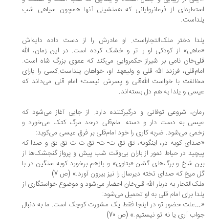
تعاره‌ای از فرمانروایانی که همنشینی آنها همچون سیاهی شب
داست.
دا دختر ملک‌التجاراست. او مادرش را از دست داده دایه‌اش
اهی» از کودکی او را تر و خشک کرده است. در این زمان، ‌الله
ی‌خان نامی بر شیراز حکمروایی می‌کند که عموی بزرگ شاه است.
ام‌قلی، فرزند ‌الله قلی و ولیعهد او، خواهان یلداست.کسی را یارای
الفت با خواست ‌الله‌قلی و پسرش نیست؛ امام قلی می‌داند که
سی و یلدا به هم دل بسته‌اند.
ان، شروعی توفانی و درگیرکننده دارد. از جایی آغاز می‌شود که
سی به دست دار و دسته امام‌قلی درحد مرگ کتک می‌خورد و
می می‌شود. ضربه کاری را خود امام‌قلی بر فرق عیسی می‌کوبد:
دای کوبه در، اینگونه، تق تق ت- ت- تق ت ت تق تق و صدا که
چید در حیاط نمور از باران بی‌وقت شب پیش و پرواز گنجشک‌ها از
ن شاخ و برگ‌های گشن «بتاوی» و بازهم برخورد کوبه سنگین در با
 میخ که صدای تخته دیرسال را نیز بیرون آورد.» (ص 7)
ک‌التجار به دربار‌ الله‌ قلی‌خان احضار می‌شود و موضوع خواستگاری از
دا برای امام قلی به او تحمیل می‌شود:
..علت حضور تو در اینجا فقط یک مشورت کوچک است. ما به دنبال
اب آری یا نه تو نیستیم.» (ص 70)