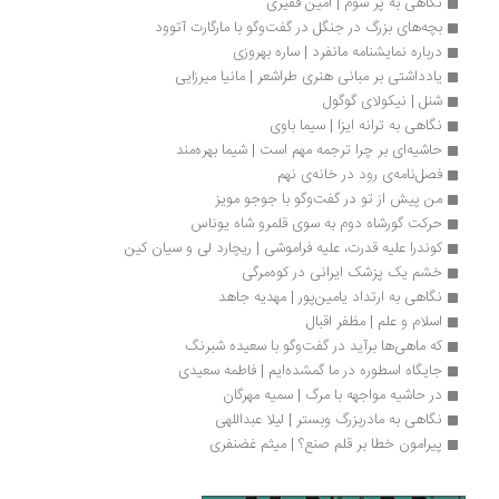
نگاهی به پر سوم | امین فقیری
بچه‌های بزرگ در جنگل در گفت‌وگو با مارگارت آتوود
درباره نمایشنامه مانفرد | ساره بهروزی
یادداشتی بر مبانی هنری طراشعر | مانیا میرزایی
شنل | نیکولای گوگول
نگاهی به ترانه ایزا | سیما باوی
حاشیه‌ای بر چرا ترجمه مهم است | شیما بهره‌مند
فصل‌نامه‌ی رود در خانه‌ی نهم 
من پیش از تو در گفت‌وگو با جوجو مویز
حرکت گورشاه دوم به سوی قلمرو شاه یوناس
کوندرا علیه قدرت، علیه فراموشی | ریچارد لی و سیان کین
خشم یک پزشک ایرانی در کوه‌مرگی
نگاهی به ارتداد یامین‌پور | مهدیه جاهد
اسلام و علم | مظفر اقبال
که ماهی‌ها برآید در گفت‌وگو با سعیده شبرنگ
جایگاه اسطوره در ما گمشده‌ایم | فاطمه سعیدی
در حاشیه مواجهه با مرگ | سمیه مهرگان
نگاهی به مادربزرگ وبستر | لیلا عبداللهی
پیرامون خطا بر قلم صنع؟ | میثم غضنفری