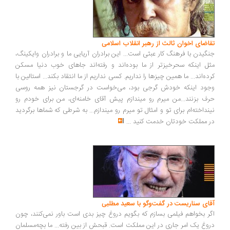
اضای اخوان ثالث از رهبر انقلاب اسلامی
گیدن با فرهنگ کار عبثی است... این برادران آریایی ما و برادران وایکینگ،
ل اینکه سحرخیزتر از ما بوده‌اند و رفته‌اند جاهای خوب دنیا مسکن
ده‌اند... ما همین چیزها را نداریم. کسی نداریم از ما انتقاد بکند... استالین با
ود اینکه خودش گرجی بود، می‌خواست در گرجستان نیز همه روسی
ف بزنند...من میرم رو میندازم پیش آقای خامنه‌ای، من برای خودم رو
نداخته‌ام برای تو و امثال تو میرم رو میندازم... به شرطی که شماها برگردید
 مملکت خودتان خدمت کنید
...
ای سناریست در گفت‌وگو با سعید مطلبی
ر بخواهم فیلمی بسازم که بگویم دروغ چیز بدی است باور نمی‌کنند، چون
وغ یک امر جاری در این مملکت است. قبحش از بین رفته... ما بچه‌مسلمان