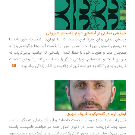
انشی تحلیلی از آینه‌های دردار | اسحاق شیروانی
سش اصلی رمان صرفاً این نیست که آیا آرمان‌ها شکست خورده‌اند یا
.پرسش عمیق‌تر این است: انسان پس از شکست آرمان‌ها چگونه می‌تواند
چنان معنا و هویت خود را حفظ کند؟... پاسخی که ابراهیم برمی‌گزیند، نه
روزی است و نه تسلیم. او راهی دیگر را انتخاب می‌کند: پذیرفتن شکست
ریخی، بدون آنکه به خیانت، گریز از واقعیت یا انکار زندگی پناه ببرد
...
ونای آرام در گفت‌وگو با فاروک شهیچ
یی انسان‌ها ترمزِ خود را از دست داده‌اند و آن کُدِ اخلاقی که نگهبان عقل
یم بود، فروریخته است. در دنیای امروز، همه می‌خواهند فاشیست باشند؛
نی می‌خواهند نفرت، محورِ زندگی‌شان باشد... ما با گوشت و پوست خود