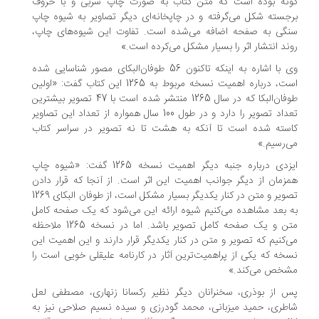
ونه بوده است که متن کتاب به صورت چاپ سربی و با حروف
جسته شکل می‌گرفته و در چاپخانه‌ای دیگر تصاویر به شیوه چاپ
گی به صفحه اضافه می‌شده است. تفاوت این شیوه‌های چاپ،
ند انتشار اثر را بسیار مشکل می‌کرده است.»
وی با اشاره به اینکه تاکنون 56 طوفان‌البکای مصور شناسایی شده
است، درباره اهمیت نسخه مربوط به 1265 این کتاب گفت: «اولین
طوفان‌البکا که در سال 1265 منتشر شده است با 47 تصویر بیشترین
تعداد تصویر را دارد و در طول 100 سال همواره از تعداد این تصاویر
سته شده است تا آنکه به هشت تا نه تصویر در سراسر کتاب
‌رسیم.»
ایزدی درباره جنبه دیگر اهمیت نسخه 1265 گفت: «شیوه چاپ
زمان از دیگر جوانب اهمیت این اثر است. از آنجا که قرار دادن
تصویر و متن در کنار یکدیگر بسیار مشکل است، از طوفان البکای 1269
 بعد مشاهده می‌کنیم شیوه ارائه این می‌شود که یک صفحه کامل
متن و یک صفحه کامل تصویر باشد. اما در نسخه 1265 ملاحظه
‌کنیم که تصویر و متن در کنار یکدیگر قرار دارند و این اهمیت این
خه که یکی از پراهمیت‌ترین آثار در کارنامه علیقلی خویی است را
شخص می‌کند.»
 از بوذری، سخنرانان دیگر نظیر رکسانا زنهاری، مصطفی لعل
طری، حمید میزبانی، محمد گودرزی و سیده نسیم صلاحی نیز به