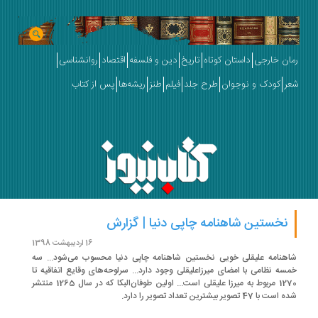
ان خارجی
داستان کوتاه
تاریخ
دین و فلسفه
اقتصاد
روانشناسی
ر
کودک و نوجوان
طرح جلد
فیلم
طنز
ریشه‌ها
پس از کتاب
نخستین شاهنامه چاپی دنیا | گزارش
16 اردیبهشت 1398
هنامه علیقلی خویی نخستین شاهنامه چاپی دنیا محسوب می‌شود... سه
سه نظامی با امضای میرزاعلیقلی وجود دارد... سرلوحه‌های وقایع اتفاقیه تا
1270 مربوط به میرزا علیقلی است... اولین طوفان‌البکا که در سال 1265 منتشر
ت با 47 تصویر بیشترین تعداد تصویر را دارد.