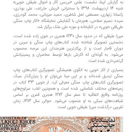
 گزارش ایبنا، نشست علمی «بررسی آثار و احوال علیقلی خویی»
شنبه 14 اردیبهشت 1398 با سخنرانی الریش مارزلف، علی بوذری،
سانا زنهاری، مصطفی لعل شاطری، حمید میزبانی، محمد گودرزی،
ده نسیم صلاحی، هم‌زمان با گشایش نمایشگاه «آثار چاپ سنگی
ی‌قلی خویی» در کتابخانه و موزه ملی ملک برگزار شد.
میرزا علیقلی که در حدود سال 1230 هجری در خوی زاده شده است،
خستین تصویرگر شناخته شده کتاب‌های چاپ سنگی و سربی در
ران قاجار است و از پرکارترین هنرمندان این عرصه محسوب
‌شود. به گونه‌ای که آثارش بارها توسط معاصران و پسینیانش
ته‌برداری شده است.
یاری از آثار خویی به الگوی همیشگی تصویرگری کتاب‌های چاپ
گی تبدیل شده‌اند و بر این مبنا می‌توان او را بنیان‌گذار سبک
تصویرگری کتاب‌های چاپ سنگی معرفی کرد. از خویی 33 کتاب در
ینه‌های مختلف شناسایی شده است و همچنین اغلب سرلوح‌های
روزنامه وقایع اتفاقیه تا صفر سال 1272 هجری قمری بر اساس
شباهت‌های سبکی به او منسوب می‌شود. حوالی سال 1272، زمان
ریبی درگذشت میرزا علیقلی خویی است.