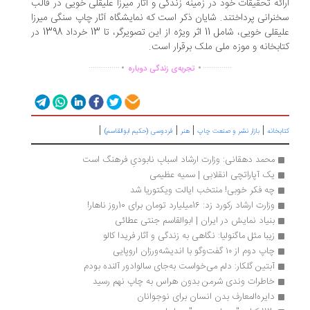
ائه تحقیقات خود در زمینه زندگی و آثار میرزا علیقلی خویی در قالب
نرانی پرداختند. شایان ذکر است که نمایشگاه آثار چاپ سنگی میرزا
علیقلی خویی، شامل 11 اثر ویژه از این تصویرگر، تا 13 خرداد 1398 در
ابخانه و موزه ملی ملک برقرار است.
.
.
...............
..............
تجربه‌ی زندگی دوباره
|
|
|
|
ابخانه
بازار نشر و صنعت چاپ
هنر
فردوسی (حکیم ابوالقاسم)
محمد دهقانی: وزارت ارشاد اسبابِ نابودیِ فرهنگ است
یک آپاراتچی انقلابی | سمیه عظیمی
چه فکر خوبی! منتخب ایالت ویکتوریا شد
وزارت ارشاد رکورد زد: 16میلیارد تومان برای 10روز ناهار!
بنیاد نمایش در ایران | ابوالقاسم جنتی عطائی
زیبا مثل ماگنولیا: نگاهی به زندگی و آثار فریدا کالو
چاپ دوم از ۱۰ گفت‌وگو با اندیشه‌ورزان اروپایی
آبتین گلکار: دلم می‌خواست به‌جای سالوادور آلنده بودم
خاطرات وندی شرمن بدون هراس به چاپ نهم رسید
دایره‌المعارف بدن انسان برای نوجوانان