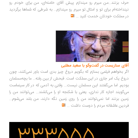
ف بزنند...من میرم رو میندازم پیش آقای خامنه‌ای، من برای خودم رو
نداخته‌ام برای تو و امثال تو میرم رو میندازم... به شرطی که شماها برگردید
 مملکت خودتان خدمت کنید
...
ای سناریست در گفت‌وگو با سعید مطلبی
ر بخواهم فیلمی بسازم که بگویم دروغ چیز بدی است باور نمی‌کنند، چون
وغ یک امر جاری در این مملکت است. قبحش از بین رفته... ما بچه‌مسلمان
دیم. اما می‌گفتند این مسلمان نیست... وقتی به آدمی که در کار سینماست
‌گویند اجازه کار نداری، یعنی با شکنجه او را می‌کشند... می‌توانند من را
ین بزنند اما نمی‌توانند من را روی زمین نگه دارند، من بلند می‌شوم...
دین عاشقانه مردم را دوست داشت
...