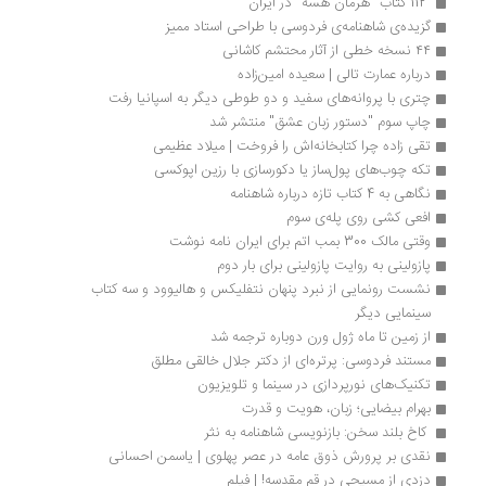
 112 کتاب "هرمان هسه" در ایران 
گزیده‌ی شاهنامه‌ی فردوسی با طراحی استاد ممیز
۴۴ نسخه خطی از آثار محتشم کاشانی
درباره عمارت تالی | سعیده امین‌زاده
چتری با پروانه‌های سفید و دو طوطی دیگر به اسپانیا رفت
چاپ سوم "دستور زبان عشق" منتشر شد 
تقی زاده چرا کتابخانه‌اش را فروخت | میلاد عظیمی
تکه چوب‌های پول‌ساز یا دکورسازی با رزین اپوکسی
نگاهی به 4 کتاب تازه درباره شاهنامه
افعی کشی روی پله‌ی سوم
وقتی مالک 300 بمب اتم برای ایران نامه نوشت
پازولینی به روایت پازولینی برای بار دوم
نشست رونمایی از نبرد پنهان نتفلیکس و هالیوود و سه کتاب 
سینمایی دیگر
از زمین تا ماه ژول ورن دوباره ترجمه شد
مستند فردوسی: پرتره‌ای از دکتر جلال خالقی مطلق
تکنیک‌های نورپردازی در سینما و تلویزیون
بهرام بیضایی؛ زبان، هویت و قدرت
 کاخ بلند سخن: بازنویسی شاهنامه به نثر 
نقدی بر پرورش ذوق عامه در عصر پهلوی | یاسمن احسانی
دزدی از مسیحی در قم مقدسه! | فیلم