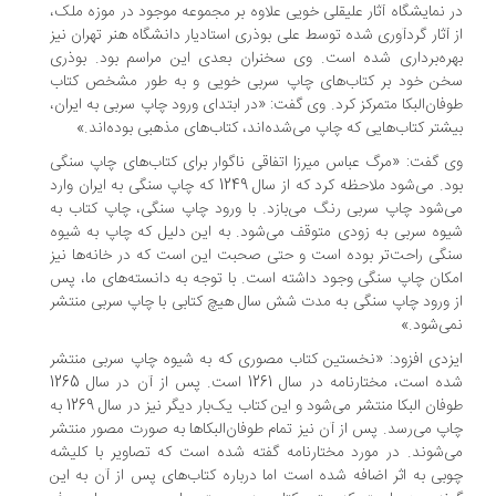
 نمایشگاه آثار علیقلی خویی علاوه بر مجموعه موجود در موزه ملک،
 آثار گردآوری شده توسط علی بوذری استادیار دانشگاه هنر تهران نیز
ره‌برداری شده است. وی سخنران بعدی این مراسم بود. بوذری
خن خود بر کتاب‌های چاپ سربی خویی و به طور مشخص کتاب
فان‌البکا متمرکز کرد. وی گفت: «در ابتدای ورود چاپ سربی به ایران،
شتر کتاب‌هایی که چاپ می‌شده‌اند، کتاب‌های مذهبی بوده‌اند.»
 گفت: «مرگ عباس میرزا اتفاقی ناگوار برای کتاب‌های چاپ سنگی
بود. می‌شود ملاحظه کرد که از سال 1249 که چاپ سنگی به ایران وارد
‌شود چاپ سربی رنگ می‌بازد. با ورود چاپ سنگی، چاپ کتاب به
وه سربی به زودی متوقف می‌شود. به این دلیل که چاپ به شیوه
گی راحت‌تر بوده است و حتی صحبت این است که در خانه‌ها نیز
کان چاپ سنگی وجود داشته است. با توجه به دانسته‌های ما، پس
 ورود چاپ سنگی به مدت شش سال هیچ کتابی با چاپ سربی منتشر
ی‌شود.»
زدی افزود: «نخستين کتاب مصوری که به شیوه چاپ سربی منتشر
شده است، مختارنامه در سال 1261 است. پس از آن در سال 1265
طوفان البکا منتشر می‌شود و این کتاب یک‌بار دیگر نیز در سال 1269 به
پ می‌رسد. پس از آن نیز تمام طوفان‌البکاها به صورت مصور منتشر
‌شوند. در مورد مختارنامه گفته شده است که تصاویر با کلیشه
بی به اثر اضافه شده است اما درباره کتاب‌های پس از آن به این