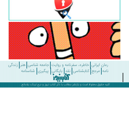
رمان ایرانی
خاطره، سفرنامه و روایت
جامعه شناسی
هنر
زندگی
نامه
مرجع
کتابشناسی
نقد
بایگانی
پیگیری
شناسنامه
کلیه حقوق محفوظ است و بازنشر مطالب با ذکر
کتاب نیوز
و درج لینک، بلامانع .