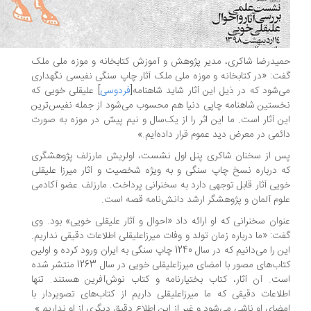
یدرضا شاکری، مدیر پژوهش و آموزش کتابخانه و موزه ملی ملک
ت: «در کتابخانه و موزه ملی ملک آثار چاپ سنگی نفیسی نگهداری
‌شود که در ذیل این آثار شاید شاهنامه[
فردوسی
] علیقلی خویی که
ستین شاهنامه چاپی دنیا هم محسوب می‌شود از جمله نفیس‌ترین
ن آثار است. ما این اثر را از یک‌سال و نیم پیش در موزه به صورت
ئمی در معرض دید عموم قرار داده‌ایم.»
 از سخنان شاکری پنل اول نشست، اولریش مارزلف پژوهشگری
 درباره نسخ چاپ سنگی و به ویژه شخصیت و آثار میرزا علیقلی
یی آثار قابل توجهی دارد به سخنرانی پرداخت. مارزلف عضو آکادمی
وم آلمان و پژوهشگر ارشد دانش‌نامه قصه است.
وان سخنرانی‌ که او ارائه داد «احوال و آثار علیقلی خویی» بود. وی
ت: «ما درباره زمان تولد و وفات میرزاعلیقلی اطلاعات دقیقی نداریم.
این را می‌دانیم که در سال 1240 چاپ سنگی به ایران ورود کرده و اولین
کتاب‌های مصور با امضای میرزاعلیقلی خویی در سال 1263 منتشر شده
ت. آن آثار، کتاب‌ بختیارنامه و کتاب نوش‌آفرین هستند. تنها
لاعات دقیقی که ما میرزاعلیقلی داریم از کتاب‌های تصویردار با
ضای او ناشی می‌شود و غیر از این اطلاع دقیق دیگری از او نداریم.»