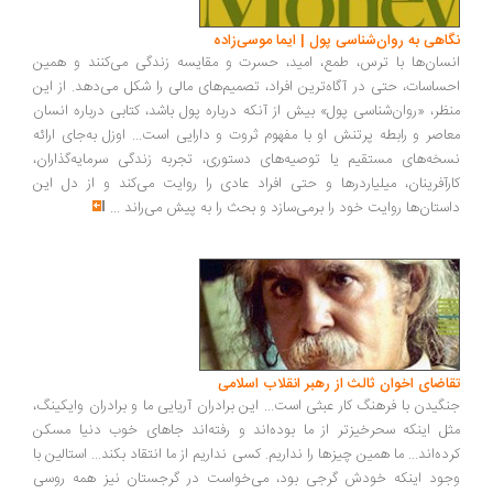
اهی به روان‌شناسی پول | ایما موسی‌زاده
سان‌ها با ترس، طمع، امید، حسرت و مقایسه زندگی می‌کنند و همین
ساسات، حتی در آگاه‌ترین افراد، تصمیم‌های مالی را شکل می‌دهد. از این
ظر، «روان‌شناسی پول» بیش از آنکه درباره پول باشد، کتابی درباره انسان
اصر و رابطه پرتنش او با مفهوم ثروت و دارایی است... اوزل به‌جای ارائه
خه‌های مستقیم یا توصیه‌های دستوری، تجربه زندگی سرمایه‌گذاران،
رآفرینان، میلیاردرها و حتی افراد عادی را روایت می‌کند و از دل این
ستان‌ها روایت خود را برمی‌سازد و بحث را به پیش می‌راند
...
اضای اخوان ثالث از رهبر انقلاب اسلامی
گیدن با فرهنگ کار عبثی است... این برادران آریایی ما و برادران وایکینگ،
ل اینکه سحرخیزتر از ما بوده‌اند و رفته‌اند جاهای خوب دنیا مسکن
ده‌اند... ما همین چیزها را نداریم. کسی نداریم از ما انتقاد بکند... استالین با
ود اینکه خودش گرجی بود، می‌خواست در گرجستان نیز همه روسی