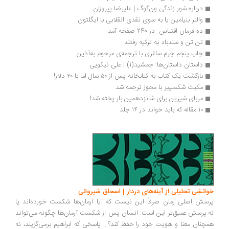
درباره شور زندگی ون‌گوگ | علیرضا پیروزان
والتر بنیامین یا به سوی نقدی انقلابی با ایگلتون
ده فرمان اقتباس  در 240 صفحه آمد
تن تن و سندباد به ترکیه رفتند
چاپ پنجم چرم ساغری با ترجمه‌ی مرحوم به‌آذین
داستان داستان‌ها: جمشید(1) | علی نیکویی
بازگشت یک کتاب به کتابخانه پس از ۵۰ سال اما با ۲۰ دلار!
مکبث شکسپیر با مجوز ترجمه شد
مربای شیرین برای شانزدهمین‌ بار پخته شد! 
۱۰ مقاله که باید خواند در ۱۴ جلد
انشی تحلیلی از آینه‌های دردار | اسحاق شیروانی
سش اصلی رمان صرفاً این نیست که آیا آرمان‌ها شکست خورده‌اند یا
.پرسش عمیق‌تر این است: انسان پس از شکست آرمان‌ها چگونه می‌تواند
چنان معنا و هویت خود را حفظ کند؟... پاسخی که ابراهیم برمی‌گزیند، نه