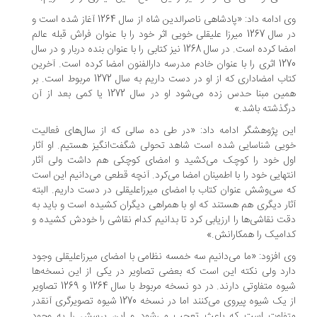
وی ادامه داد: «پادشاهی ناصرالدین شاه از سال 1264 آغاز شده است و
در سال 1267 میرزا علیقلی خویی اثر خود را با عنوان فراش قبله عالم
امضا کرده است. در سال 1268 نیز کتابی را با عنوان بنده دربار و در سال
1270 اثری را با عنوان خادم مدرسه دارالفنون امضا کرده است. آخرین
کتاب امضاداری که از او در دست داریم به سال 1272 مربوط است. بر
همین مبنا حدس زده می‌شود او در سال 1272 یا کمی بعد از آن
گذشته باشد.»
ن پژوهشگر ادامه داد: «در طی ده سالی که از سال‌های فعالیت‌
یی شناسایی شده است شاهد تحولی شگفت‌انگیز هستیم. او آثار
ل خود را کوچک می‌کشید و امضای کوچکی هم داشت ولی آثار
تهایی خود را با اطمینان امضا می‌کرد. آنچه قطعی می‌دانیم این است
 سی‌وشش عنوان کتاب با امضای میرزاعلیقلی در دست داریم. البته
ار دیگری هم هستند که او با همراهی دیگران کشیده است و باید به
ت نقاشی‌ها را ارزیابی کرد تا بدانیم کدام نقاشی را خودش کشیده و
امیک را همکارانش.»
 افزود: «ما می‌دانیم سه خمسه نظامی با امضای میرزاعلیقلی وجود
رد ولی نکته این است که بعضی تصاویر در یکی از این نسخه‌ها
شیوه متفاوتی دارند. در دو نسخه مربوط با سال 1264 و 1269 تصاویر
از یک شیوه پیروی می‌کنند اما در نسخه 1270 شیوه تصویرگری آنقدر
تفاوت است که باعث تعجب می‌شود و این پرسش را به وجود