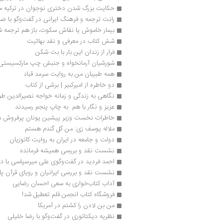
حکایت بزرگ شدن دختری نوجوان در ترکیه م
رانت ترجمه و فرهنگ ایرانی در گفت‌وگو با 
بیمار خاموش یا نقاش سکوت، باز هم ترجمه 
شش کتاب در معرفی و نقد بهائیت
فرار از زندان این بار با بت شکن
شورشیان‌ آرمانخواه و جنبش‌ چپ‌ مارکسیستی‌ 
همه طبیبان من به روایت سرمد قباد
دو خاطره از امیرکبیر | برشی از کتاب
نگاهی به زندگی و زمانه خواجه نصیرالدین طو
عزیز و نگار با هم  به چاپ پنجم رسیدند
خاطرات نخست وزیر پیشین یونان پرفروش ش
ملاله یوسف زی: من گل گندم هستم
دولت و جامعه در ایران به روایت کاتوزیان
نشست نقد و بررسی همیشه فرمانده
احمد فردید در گفت‌وگوی علی میرسپاسی با 
نشست نقد و بررسی ایرانیان و رویای قرآن پ
آداب کتاب‌خواری به سعی احسان رضایی
فروشگاه کتاب انجمن قلم تعطیل شد!
من بن لادن را کشتم در آمریکا
نظریه دیکتاتوری در گفت‌وگو با رضا خلیلی