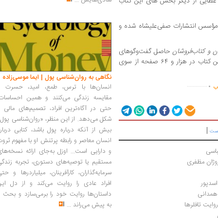
شادی‌هایش
...
عطایی از دیگر بخش های این کتاب
ؤسس انتشارات صفی‌علیشاه شده و
ن و کتاب‌فروشان
حاصل گفت‌وگوهای
با ناشران پیشکسوت است. این کتاب در هزار و ۶۴ صفحه از سوی
.
نگاهی به روان‌شناسی پول | ایما موسی‌زاده
..............
انسان‌ها با ترس، طمع، امید، حسرت و
اب
مقایسه زندگی می‌کنند و همین احساسات،
حتی در آگاه‌ترین افراد، تصمیم‌های مالی ر
شکل می‌دهد. از این منظر، «روان‌شناسی پول
بیش از آنکه درباره پول باشد، کتابی دربار
|
است
انسان معاصر و رابطه پرتنش او با مفهوم ثرو
باسی
و دارایی است... اوزل به‌جای ارائه نسخه‌ها
روژان مظفری
مستقیم یا توصیه‌های دستوری، تجربه زندگی
سرمایه‌گذاران، کارآفرینان، میلیاردرها و حت
افراد عادی را روایت می‌کند و از دل این
همدانی
داستان‌ها روایت خود را برمی‌سازد و بحث ر
ایت تافلرها
به پیش می‌راند
...