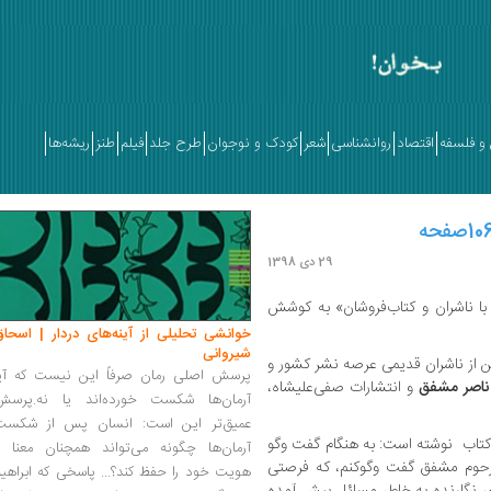
و فلسفه
اقتصاد
روانشناسی
شعر
کودک و نوجوان
طرح جلد
فیلم
طنز
ریشه‌ها
29 دی 1398
با ناشران و کتاب‌فروشان» به کوشش
خوانشی تحلیلی از آینه‌های دردار | اسحاق
شیروانی
زارش ایرنا، این کتاب شامل گفت‌وگو با ۲۰ تن از ناشران قدیمی عرصه نشر کشور و
پرسش اصلی رمان صرفاً این نیست که آیا
ناصر مشفق
و انتشارات صفی‌علیشاه،
آرمان‌ها شکست خورده‌اند یا نه.پرسش
عمیق‌تر این است: انسان پس از شکست
 کتاب نوشته است: به هنگام گفت وگو
آرمان‌ها چگونه می‌تواند همچنان معنا و
 مرحوم مشفق گفت وگوکنم، که فرصتی
هویت خود را حفظ کند؟... پاسخی که ابراهی
ی نگارنده به خاطر مسائل پیش آمده