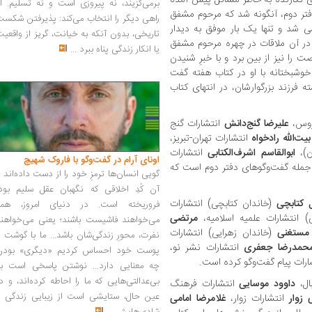
برمی‌گزیند، نه پیروزی است و نه تسلیم. ا
دفتر دوم، آنگونه شد که مرحوم مشفق
راهی دیگر را انتخاب می‌کند: پذیرفتن شکس
 شد و تنها یک بار موفق به دیدار
تاریخی، بدون آنکه به خیانت، گریز از واقعی
ا در آن ملاقات در چهره مرحوم مشفق
یا انکار زندگی پناه ببرد
...
 را نیز از بین برد و با خبرِ شنیدن
وشبختانه با او در کتاب هفته گفت
ه فرزند بزرگوارشان، در انتهای کتاب
روس،
علیرضا گنج‌دانش
انتشارات گنج
بیت‌الله رادخواه
انتشارات تهران-تبریز،
ان)،
ابوالقاسم اشرف‌الکتابی
انتشارات
اونای آرام در گفت‌وگو با فاروک شهیچ‭
جمله گفت‌وگوهای دفتر دوم است که
گویی انسان‌ها ترمزِ خود را از دست داده‌اند 
آن کُدِ اخلاقی که نگهبان عقل سلیم بود،
 کتابچی
(خاندان کتابچی) انتشارات
فروریخته است. در دنیای امروز، همه
) انتشارات علمیه اسلامیه،
مرتضی
می‌خواهند فاشیست باشند؛ یعنی می‌خواهند
مستغنی
(خاندان زهرایی) انتشارات
نفرت، محورِ زندگی‌شان باشد... ما با گوشت 
حمدرضا جعفری
انتشارات نشر نو،
پوست خود احساس کردیم «دیگری» بودن
ارات پیام گفت‌وگو کرده است.
چه معنایی دارد... نوشتن پاسخی است به
بی‌عدالتی‌هایی که ما را احاطه کرده‌اند، و د
بال،
داوود موسایی
انتشارات فرهنگ
عین حال، ستایشی است از زیبایی زندگی و
 زوار
انتشارات زوار،
غلامرضا امامی