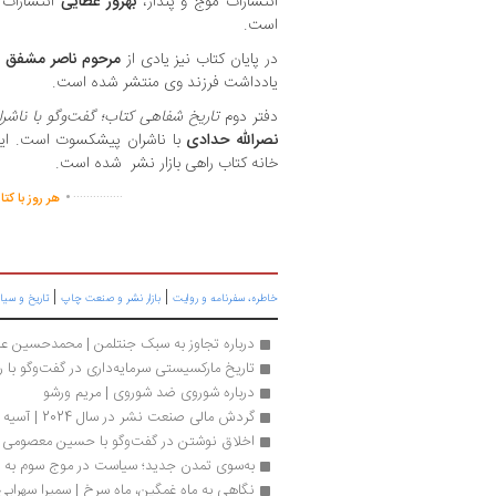
انتشارات موج و پندار،
بهروز عطایی
انتشارات 
است.
در پایان کتاب نیز یادی از
مرحوم ناصر مشفق
م
یادداشت فرزند وی منتشر شده است.
دفتر دوم
تاریخ شفاهی کتاب؛ گفت‌وگو با ناشرا
نصرالله حدادی
خانه کتاب راهی بازار نشر شده است.
.
...............
هر روز با کت
|
|
خاطره، سفرنامه‌ و روایت
بازار نشر و صنعت چاپ
تاریخ و سی
درباره تجاوز به سبک جنتلمن | محمدحسین ع
تاریخ مارکسیستی سرمایه‌داری در گفت‌وگو با 
درباره شوروی ضد شوروی | مریم ورشو
گردش مالی صنعت نشر در سال 2024 | آسیه اسدپور
اخلاق نوشتن در گفت‌وگو با حسین معصومی 
به‌سوی تمدن جدید؛ سیاست در موج سوم به رو
نگاهی به ماه غمگین، ماه سرخ | سمیرا سهرابی