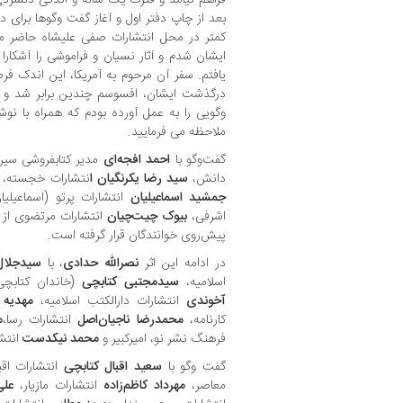
بعد از چاپ دفتر اول و آغاز گفت وگوها برای 
کمتر در محل انتشارات صفی علیشاه حاضر می
ایشان شدم و آثار نسیان و فراموشی را آشکار
یافتم. سفر آن مرحوم به آمریکا، این اندک فرصت
درگذشت ایشان، افسوسم چندین برابر شد و خ
وگویی را به عمل آورده بودم که همراه با نوشت
ملاحظه می فرمایید.
گفت‌وگو با
احمد افجه‌ای
مدیر کتابفروشی سی
دانش،
سید رضا یکرنگیان ا
نتشارات خجسته،
جمشید اسماعیلیان
انتشارات پرتو (اسماعیلی
اشرفی،
بیوک چیت‌چیان
انتشارات مرتضوی از 
پیش‌روی خوانندگان قرار گرفته است.
در ادامه این اثر
نصرالله حدادی
، با
سیدجلال
اسلامیه،
سیدمجتبی کتابچی
(خاندان کتابچی
آخوندی
انتشارات دارالکتب اسلامیه،
مهدیه 
کارنامه،
محمدرضا ناجیان‌اصل
انتشارات رسا،
م
فرهنگ نشر نو، امیرکبیر و
محمد نیکدست
انتش
گفت وگو با
سعید اقبال
کتابچی
انتشارات اق
معاصر،
مهرداد کاظم‌زاده
انتشارات مازیار،
علی