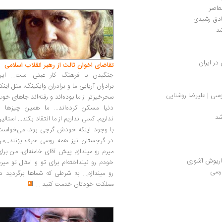
عاصر
صادق رشیدی
شد
در ایران
تقاضای اخوان ثالث از رهبر انقلاب اسلامی
جنگیدن با فرهنگ کار عبثی است... این
برادران آریایی ما و برادران وایکینگ، مثل اینک
سی | علیرضا روشنایی
سحرخیزتر از ما بوده‌اند و رفته‌اند جاهای خو
دنیا مسکن کرده‌اند... ما همین چیزها را
د 
نداریم. کسی نداریم از ما انتقاد بکند... استالی
با وجود اینکه خودش گرجی بود، می‌خواست
در گرجستان نیز همه روسی حرف بزنند...من
میرم رو میندازم پیش آقای خامنه‌ای، من برا
داریوش آشوری
خودم رو نینداخته‌ام برای تو و امثال تو میر
ارسی
رو میندازم... به شرطی که شماها برگردید د
مملکت خودتان خدمت کنید
...