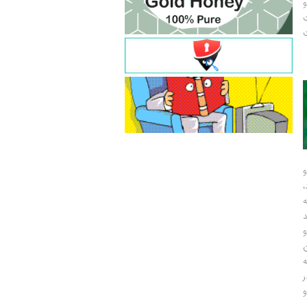
و
ت
ت
و
و
ر