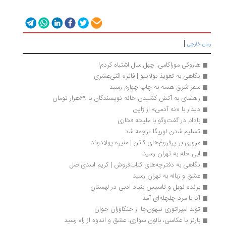
|
ان خارجی
هاروکی موراکامی: چهل سال اشتباه کردم!
نگاهی به تعویذ بولانیو | فائزه اثنی‌عشری
سفر شرق هسه به چاپ چهارم رسید
راهنمای به آتش کشیدن خانه‌ نویسندگان با ۶۹هزار تومان
دیدار با «نه آدمی» از ژاپن
بادام در گفت‌وگو با ملیحه فخاری
تسلیم شدن لوریگا ترجمه شد
مروری بر پرفروغ‌های کاتن | منیره پولادوند
ابی خله به تهران رسید
نگاهی به دفترچه‌های کتاب‌فروش | کریم اسدی‌اصل
عشق و زباله به تهران رسید
برنده نوبل و تاسیس بنیاد ادبی در لهستان
آنا با مرد چلچله‌ای آمد
تولد امپراتوری نیهون‌جا از جنگاوران جوان
بارنز با عکاسی، بالون سواری، عشق و اندوه از راه رسید