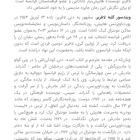
فریر نویسنده‌ هاییتی‌تبار کانادایی و عضو فرهنگستان فرانسه است.
 برای نگارش این رمان جایزه‌ مدیسی را به خود اختصاص داد.
ندسور کلبه لافریر
، مشهور به دنی لافریر، زاده ۱۳ آوریل ۱۹۵۳ در
رت‌اوپرنس هاییتی، روزنامه‌نگار، داستان‌نویس و نمایشنامه‌نویس
ساکن مونترال کبک کانادا است. وی در ۱۲ دسامبر ۲۰۱۳ به‌عنوان عضو
آکامی فرانسه انتخاب شد و در ۲۸ می ۲۰۱۵ به‌طور رسمی نشان آن را
یافت کرد. پس از ژولین گری، لافریر دومین فردی است که بدون
نکه ملیت فرانسوی داشته باشد، به‌عضویت این نهاد درآمده است.
ان‌که در مقدمه مترجم بر کتاب آمده، دنی کودکی‌اش را در پتی گواو
 مادربزرگش - یکی از شخصیت‌های درخشان اثر حاضر - گذراند.
درش در سن چهارسالگی با ترس از رژیم فرانسوا دووالیه به دلایل
اسی مرتبط با پدرش، وی را به کبک فرستاد. از یازده سالگی، در
زگشت به پورت‌اوپرنس، زندگی در کنار مادرش را از سر گرفت و
صیلات راهنمایی را گذراند. سپس، نویسنده‌ فرهنگی در یک
هفته‌نامه شد. در ۱۹۷۶، دوست روزنامه‌نگارش گاسنر ریموند که مانند
او ۲۳ سال داشت، کشته شد. به‌دنبال این اتفاق، از ترس در «لیست
دن» به‌سرعت هاییتی را به مقصد مونترال ترک کرد و هیچ‌کس را
به‌جز مادرش در جریان نگذاشت. در ۱۹۷۹ به‌مدت شش ماه به
رت‌اوپرنس برگشت و با مارگارت بروت آشنا شد که از او سه دختر
دارد. در بازگشت به مونترال در ژوئن ۱۹۷۶، در خیابان سنت‌دنیز ساکن
شد و تا ۱۹۸۵ در کارخانه‌ها کار می‌کرد؛ همین موقع بود که نخستین