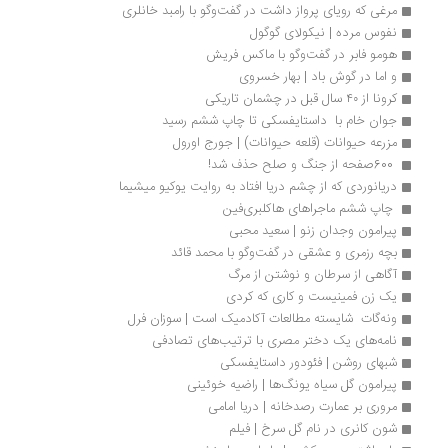
مرغی که رویای پرواز داشت در گفت‌وگو با رامبد خانلری
نفوس مرده | نیکولای گوگول
هومو فابر در گفت‌وگو با ماکس فریش
و اما در گوش باد | بهار خسروی
کرونا از ۴۰ سال قبل در چشمان تاریکی
جوان خام با  داستایفسکی تا چاپ ششم رسید
مزرعه حیوانات (قلعه حیوانات) | جورج اورول
 600صفحه از جنگ و صلح حذف شد!
دریانوردی که از چشم دریا افتاد به روایت یوکیو میشیما
 چاپ ششم ماجراهای هاکلبری‌فین 
پیرامون وجدان زنو | سعید محبی
بچه رزمری و عشقی در گفت‌وگو با محمد قائد
آگاهی از سرطان و نوشتن از مرگ 
یک زن فمینیست و کاری که کردی
ونه‌گات  شایسته مطالعات آکادمیک است | سوزان فرل
نامه‌های یک دختر مصری با ترتیب‌های تصادفی
شبهای روشن | فئودور داستایفسکی
پیرامون گل سیاه یونگ‌ها | راضیه خوئینی
مروری بر عمارت رصدخانه | دریا امامی
شون کانری در نام گل سرخ | فیلم