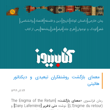
ان خارجی
داستان کوتاه
تاریخ
دین و فلسفه
اقتصاد
روانشناسی
ر
کودک و نوجوان
طرح جلد
فیلم
طنز
ریشه‌ها
پس از کتاب
معمای بازگشت روشنفکران تبعیدی و دیکتاتور
هائیتی
24 آذر 1399
ان فرانسوی «
معمای بازگشت
» [The Enigma of the Return
L'Énigme du retou)] نوشته‌
دنی لافریر [
Dany Laferrière
]
و