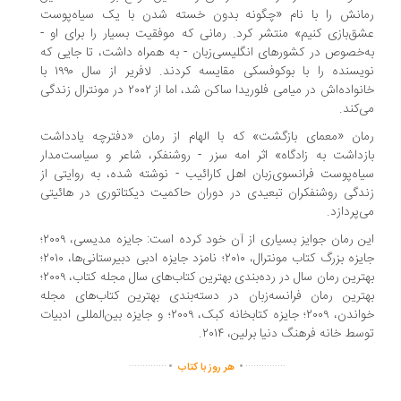
انش را با نام «چگونه بدون خسته شدن با یک سیاه‌پوست
ق‌بازی کنیم» منتشر کرد. رمانی که موفقیت بسیار را برای او -
‌خصوص در کشورهای انگلیسی‌زبان - به همراه داشت، تا جایی که
نویسنده را با بوکوفسکی مقایسه کردند. لافریر از سال ۱۹۹۰ با
خانواده‌اش در میامی فلوریدا ساکن شد، اما از ۲۰۰۲ در مونترال زندگی
‌کند.
ان «معمای بازگشت» که با الهام از رمان «دفترچه یادداشت
زداشت به زادگاه» اثر امه سزر - روشنفکر، شاعر و سیاست‌مدار
اه‌پوست فرانسوی‌زبان اهل کارائیب - نوشته شده، به روایتی از
دگی روشنفکران تبعیدی در دوران حاکمیت دیکتاتوری در هائیتی
‌پردازد.
این رمان جوایز بسیاری از آن خود کرده است: جایزه مدیسی، ۲۰۰۹؛
جایزه‌ بزرگ کتاب مونترال، ۲۰۱۰؛ نامزد جایزه‌ ادبی دبیرستانی‌ها، ۲۰۱۰؛
بهترین رمان سال در رده‌بندی بهترین کتاب‌های سال مجله‌ کتاب، ۲۰۰۹؛
ترین رمان فرانسه‌زبان در دسته‌بندی بهترین کتاب‌های مجله
خواندن، ۲۰۰۹؛ جایزه کتابخانه‌ کبک، ۲۰۰۹؛ و جایزه‌ بین‌المللی ادبیات
سط خانه‌ فرهنگ دنیا برلین، ۲۰۱۴.
.
.
..............
...............
هر روز با کتاب