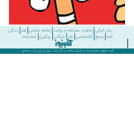
رمان ایرانی
خاطره، سفرنامه و روایت
جامعه شناسی
هنر
زندگی
نامه
مرجع
کتابشناسی
نقد
بایگانی
پیگیری
شناسنامه
کلیه حقوق محفوظ است و بازنشر مطالب با ذکر
کتاب نیوز
و درج لینک، بلامانع .