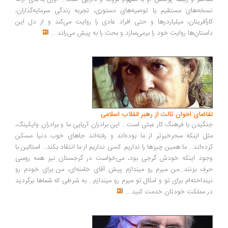
خه‌های مستقیم یا توصیه‌های دستوری، تجربه زندگی سرمایه‌گذاران،
رآفرینان، میلیاردرها و حتی افراد عادی را روایت می‌کند و از دل این
ستان‌ها روایت خود را برمی‌سازد و بحث را به پیش می‌راند
...
اضای اخوان ثالث از رهبر انقلاب اسلامی
گیدن با فرهنگ کار عبثی است... این برادران آریایی ما و برادران وایکینگ،
ل اینکه سحرخیزتر از ما بوده‌اند و رفته‌اند جاهای خوب دنیا مسکن
ده‌اند... ما همین چیزها را نداریم. کسی نداریم از ما انتقاد بکند... استالین با
ود اینکه خودش گرجی بود، می‌خواست در گرجستان نیز همه روسی
ف بزنند...من میرم رو میندازم پیش آقای خامنه‌ای، من برای خودم رو
نداخته‌ام برای تو و امثال تو میرم رو میندازم... به شرطی که شماها برگردید
 مملکت خودتان خدمت کنید
...