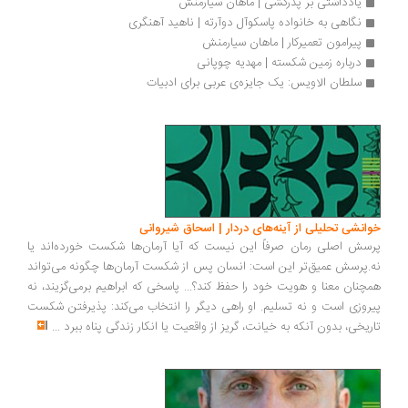
یادداشتی بر پدرکشی | ماهان سیارمنش
نگاهی به خانواده پاسکوآل دوآرته | ناهید آهنگری
پیرامون تعمیرکار | ماهان سیارمنش
درباره زمین شکسته | مهدیه چوپانی
سلطان الاویس: یک جایزه‌ی عربی برای ادبیات
انشی تحلیلی از آینه‌های دردار | اسحاق شیروانی
سش اصلی رمان صرفاً این نیست که آیا آرمان‌ها شکست خورده‌اند یا
.پرسش عمیق‌تر این است: انسان پس از شکست آرمان‌ها چگونه می‌تواند
چنان معنا و هویت خود را حفظ کند؟... پاسخی که ابراهیم برمی‌گزیند، نه
روزی است و نه تسلیم. او راهی دیگر را انتخاب می‌کند: پذیرفتن شکست
ریخی، بدون آنکه به خیانت، گریز از واقعیت یا انکار زندگی پناه ببرد
...