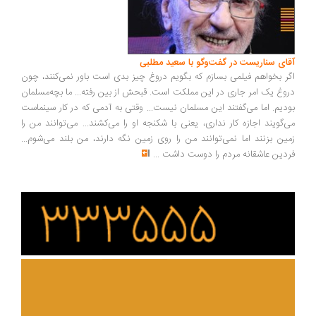
ای سناریست در گفت‌وگو با سعید مطلبی
ر بخواهم فیلمی بسازم که بگویم دروغ چیز بدی است باور نمی‌کنند، چون
وغ یک امر جاری در این مملکت است. قبحش از بین رفته... ما بچه‌مسلمان
دیم. اما می‌گفتند این مسلمان نیست... وقتی به آدمی که در کار سینماست
‌گویند اجازه کار نداری، یعنی با شکنجه او را می‌کشند... می‌توانند من را
ین بزنند اما نمی‌توانند من را روی زمین نگه دارند، من بلند می‌شوم...
دین عاشقانه مردم را دوست داشت
...