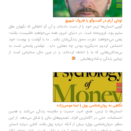
ونای آرام در گفت‌وگو با فاروک شهیچ
یی انسان‌ها ترمزِ خود را از دست داده‌اند و آن کُدِ اخلاقی که نگهبان عقل
یم بود، فروریخته است. در دنیای امروز، همه می‌خواهند فاشیست باشند؛
نی می‌خواهند نفرت، محورِ زندگی‌شان باشد... ما با گوشت و پوست خود
ساس کردیم «دیگری» بودن چه معنایی دارد... نوشتن پاسخی است به
‌عدالتی‌هایی که ما را احاطه کرده‌اند، و در عین حال، ستایشی است از
بایی زندگی و شادی‌هایش
...
اهی به روان‌شناسی پول | ایما موسی‌زاده
سان‌ها با ترس، طمع، امید، حسرت و مقایسه زندگی می‌کنند و همین
ساسات، حتی در آگاه‌ترین افراد، تصمیم‌های مالی را شکل می‌دهد. از این
ظر، «روان‌شناسی پول» بیش از آنکه درباره پول باشد، کتابی درباره انسان
اصر و رابطه پرتنش او با مفهوم ثروت و دارایی است... اوزل به‌جای ارائه