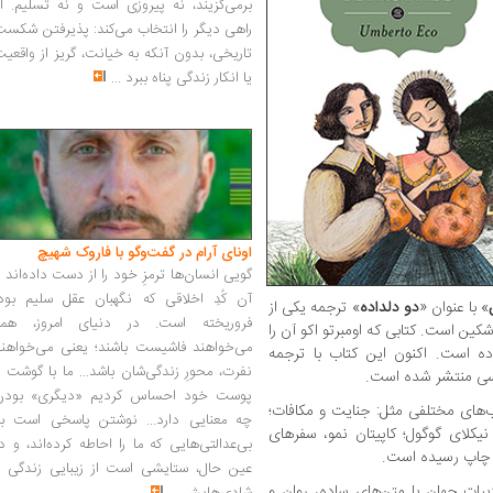
برمی‌گزیند، نه پیروزی است و نه تسلیم. ا
راهی دیگر را انتخاب می‌کند: پذیرفتن شکس
تاریخی، بدون آنکه به خیانت، گریز از واقعی
یا انکار زندگی پناه ببرد
...
اونای آرام در گفت‌وگو با فاروک شهیچ‭
گویی انسان‌ها ترمزِ خود را از دست داده‌اند 
آن کُدِ اخلاقی که نگهبان عقل سلیم بود،
» با عنوان «
دو دلداده
» ترجمه یکی از
فروریخته است. در دنیای امروز، همه
ین است. کتابی که اومبرتو اکو آن را
می‌خواهند فاشیست باشند؛ یعنی می‌خواهند
ده است. اکنون این کتاب با ترجمه
نفرت، محورِ زندگی‌شان باشد... ما با گوشت 
سی منتشر شده است.
پوست خود احساس کردیم «دیگری» بودن
ب‌های مختلفی مثل: جنایت و مکافات؛
چه معنایی دارد... نوشتن پاسخی است به
 نیکلای گوگول؛ کاپیتان نمو، سفرهای
بی‌عدالتی‌هایی که ما را احاطه کرده‌اند، و د
به چاپ رسیده است.
عین حال، ستایشی است از زیبایی زندگی و
ات جهان با متن‌های ساده، روان و