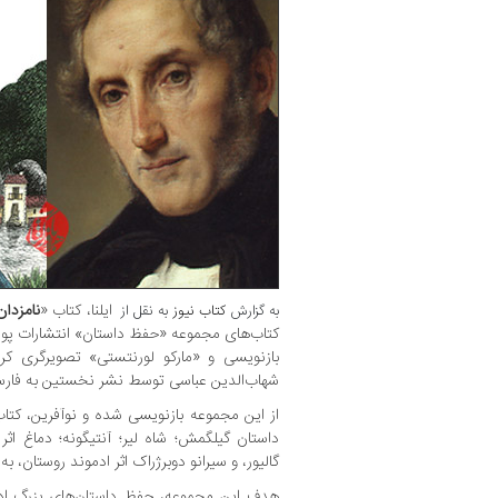
ایلنا، کتاب «
نامزدان
به گزارش
کتاب نیوز
به نقل از
کتاب‌های مجموعه «حفظ داستان» انتشارات پوشک
بازنویسی و «مارکو لورنتستی» تصویرگری کر
شهاب‌الدین عباسی توسط نشر نخستین به فار
از این مجموعه بازنویسی شده و نوآفرین، کتا
داستان گیلگمش؛ شاه لیر؛ آنتیگونه؛ دماغ اثر
گالیور، و سیرانو دوبرژراک اثر ادموند روستان، 
هدف این مجموعه، حفظ داستان‌های بزرگ ادبی