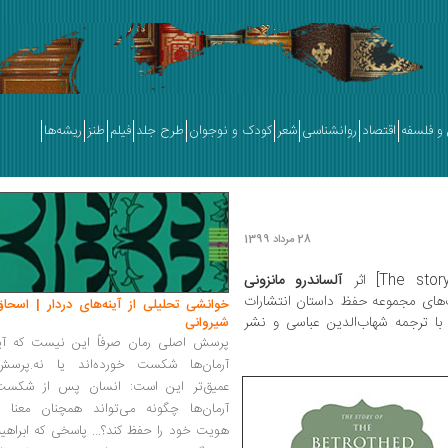
و فلسفه
اقتصاد
روانشناسی
شعر
کودک و نوجوان
طرح جلد
فیلم
طنز
ریشه‌ها
28 مرداد 1399
آلساندرو مانزونی
خوانشی تحلیلی از آینه‌های دردار | اسحاق
ا ترجمه شهاب‌الدین عباسی و نشر
شیروانی
پرسش اصلی رمان صرفاً این نیست که آیا
آرمان‌ها شکست خورده‌اند یا نه.پرسش
عمیق‌تر این است: انسان پس از شکست
آرمان‌ها چگونه می‌تواند همچنان معنا و
هویت خود را حفظ کند؟... پاسخی که ابراهی