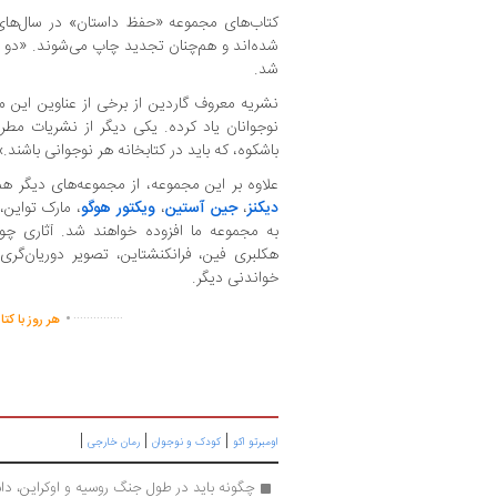
شد.
نشریه معروف گاردین از برخی از عناوین این م
نوجوانان یاد کرده. یکی دیگر از نشریات مطرح
باشکوه، که باید در کتابخانه هر نوجوانی باشند.»
علاوه بر این مجموعه، از مجموعه‌های دیگر هم
دیکنز
،
جین آستین
،
ویکتور هوگو
، مارک تواین،
به مجموعه ما افزوده خواهند شد. آثاری چ
هکلبری فین، فرانکنشتاین، تصویر دوریان‌گر
خواندنی دیگر.
.
...............
هر روز با کت
|
|
|
اومبرتو اکو
کودک و نوجوان
رمان خارجی