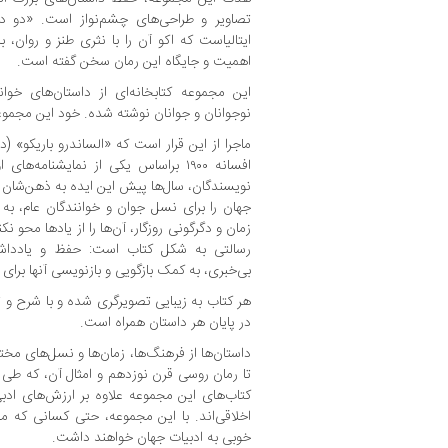
تصاویر و طراحی‌های چشم‌نواز است. «دو دلد
ایتالیاست که اکو آن را با نثری طنز و روان، ب
اهمیت و جایگاه این رمان سخن گفته است.
این مجموعه کتابخانه‌ای از داستان‌های خو
نوجوانان و جوانان نوشته شده. خود این مجموعه
ماجرا از این قرار است که «الساندرو باریکو» (د
افسانه ۱۹۰۰ براساس یکی از نمایشنام
نویسندگان، سال‌ها پیش این ایده به ذهن‌شان 
جهان را برای نسل جوان و خوانندگان عام، به زب
زمان و دگرگونی روزگار، آن‌ها را از یادها محو 
رسالتی به شکل کتاب است: حفظ و یادداشت
بی‌خبری، به کمک بازگویی و بازنویسی آنها برای 
هر کتاب به زیبایی تصویرگری شده و با شرح و ت
در پایان هر داستان همراه است.
داستان‌ها از فرهنگ‌ها، زمان‌ها و نسل‌های مخت
تا رمان روسی قرن نوزدهم و امثال آن، که طی 
کتاب‌های این مجموعه علاوه بر ارزش‌های ادب
اخلاقی‌اند. با این مجموعه، حتی کسانی که مط
خوبی به ادبیات جهان خواهند داشت.