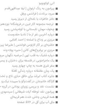
آنی کوکوبوبو
پیرامون به رنگ ارغوان | لیلا عبداللهی‌اقدم
سرود برنادت | فرانتس ورفل
دفتر خاطرات با ن‍ام‍ه‌ای‌ از دی‍روز رسید
 ترجمه مجموعه آثار لنین در فروشگاه! نوزدهم 
چخوف مهمان تابستانی با کوله‌پشتی رسید
درباره آخرین نفر از ما | نادیا حقدوست
مروری بر وداع با اسلحه | احمد آفتابی
حاشیه‌ای بر آثار کارلوس فوئنتس | علیرضا پیرو
مروری بر پرفروغ‌های کاتن | منیره پولادوند
درباره شلیک به قلب تهی | مرضیه نگهبان مرو
یک ماجراجویی در فلسفه برای دختران و پسران
سفر شرق هسه به چاپ چهارم رسید
یک رمان عاشقانه درباره زندگی کافکا
جایزه کتاب ایرلند برای خالق «بازی تاج و تخت»
کارآگاه خانم‌جان در گفت‌وگو با سپیده نیک‌رو
نشست نقد و بررسی زوربای یونانی در گروه 
پیرامون نقد توطئه آیات شیطانی | سیدمهدی م
همه قریبه‌ن وختی خدت هم قریبه‌ای
مثل آب برای گل در 576 صفحه