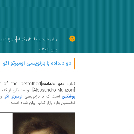
رمان خارجی
داستان کوتاه
تاریخ
دین 
پس از کتاب
دو دلداده با بازنویسی اومبرتو اکو
کتاب «
دو دلداده
»[The story of the betrothed] اثر
[Alessandro Manzoni] ترجمه یکی از کتاب‌های مجموعه حفظ داستان انتشارات
پوشکین
است که با بازنویسی
اومبرتو اکو
و ب
نخستین وارد بازار کتاب ایران شده است.