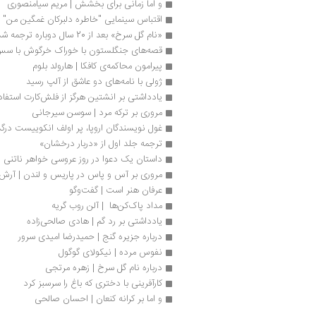
و اما زمانی برای بخشش | مریم سیامنصوری
اقتباس سینمایی "خاطره دلبرکان غمگین من" 
«نام گل سرخ» بعد از 20 سال دوباره ترجمه شد
قصه‌های جنگلستون با خوراک خرگوش با س
پیرامون محاکمه‌ی کافکا | هارولد بلوم
ژولی با نامه‌های دو عاشق از آلپ رسید
یادداشتی بر انشتین هرگز از فلش‌کارت استفاده
مروری بر ترکه مرد | سوسن سیرجانی
غول نویسندگان اروپا، پر اولف انکوییست در
ترجمه جلد اول از «دربار درخشان»
داستان یک دعوا در روز عروسی خواهر ناتنی
مروری بر آس و پاس در پاریس و لندن | آر
عرفان هنر است | گفت‌وگو
مداد پاک‌کن‌ها  | آلن روب گریه
یادداشتی بر رد گم | هادی صالحی‌زاده
درباره جزیره گنج | حمیدرضا امیدی سرور
نفوس مرده | نیکولای گوگول
درباره نام گل سرخ | زهره مرتجی
کارآفرینی با دختری که باغ را سرسبز کرد
و اما بر کرانه کنعان | احسان صالحی