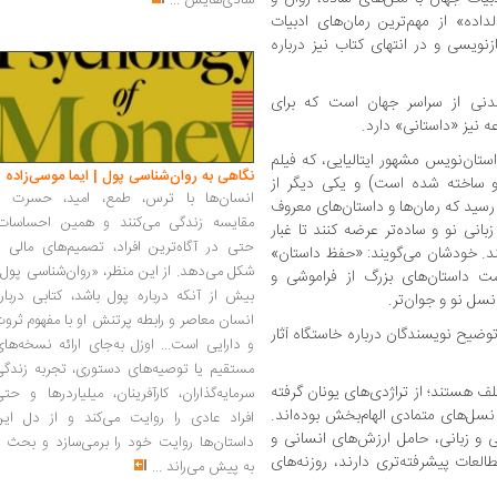
شادی‌هایش
...
اده» از مهم‌ترین رمان‌های ادبیات
ازنویسی و در انتهای کتاب نیز درباره
اندنی از سراسر جهان است که برای
 نیز «داستانی» دارد.
استان‌نویس مشهور ایتالیایی، که فیلم
نگاهی به روان‌شناسی پول | ایما موسی‌زاده
ه‌های او ساخته شده است) و یکی دیگر از
انسان‌ها با ترس، طمع، امید، حسرت و
رسید که رمان‌ها و داستان‌های معروف
مقایسه زندگی می‌کنند و همین احساسات،
انی نو و ساده‌تر عرضه کنند تا غبار
حتی در آگاه‌ترین افراد، تصمیم‌های مالی ر
نکند. خودشان می‌گویند: «حفظ داستان»
شکل می‌دهد. از این منظر، «روان‌شناسی پول
 داستان‌های بزرگ از فراموشی و
بیش از آنکه درباره پول باشد، کتابی دربار
نسل نو و جوان‌تر.
انسان معاصر و رابطه پرتنش او با مفهوم ثرو
وضیح نویسندگان درباره خاستگاه آثار
و دارایی است... اوزل به‌جای ارائه نسخه‌ها
مستقیم یا توصیه‌های دستوری، تجربه زندگی
لف هستند؛ از تراژدی‌های یونان گرفته
سرمایه‌گذاران، کارآفرینان، میلیاردرها و حت
نسل‌های متمادی الهام‌بخش بوده‌اند.
افراد عادی را روایت می‌کند و از دل این
ی و زبانی، حامل ارزش‌های انسانی و
داستان‌ها روایت خود را برمی‌سازد و بحث ر
العات پیشرفته‌تری دارند، روزنه‌های
به پیش می‌راند
...