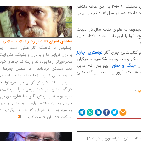
کتاب‌های مجموعه «حفظ داستان» در سال‌های مختلف از ۲۰۱۰ به این طرف منتشر
شده‌اند و هم‌چنان تجدید چاپ می‌شوند. «دو دلداده» هم در سال ۲۰۱۷ تجدید چاپ
جموعه به عنوان کتاب سال در ادبیات
، آنها را این طور ستود: «کتاب‌هایی
تقاضای اخوان ثالث از رهبر انقلاب اسلامی
جنگیدن با فرهنگ کار عبثی است... این
 کتاب‌هایی چون آثار
،
چارلز
تولستوی
برادران آریایی ما و برادران وایکینگ، مثل اینک
 اسکار وایلد، ویلیام شکسپیر و دیگران
سحرخیزتر از ما بوده‌اند و رفته‌اند جاهای خو
ون
جنگ و صلح
، بینوایان، تام سایر،
دنیا مسکن کرده‌اند... ما همین چیزها را
ی، هملت، غرور و تعصب و کتاب‌های
نداریم. کسی نداریم از ما انتقاد بکند... استالی
.
با وجود اینکه خودش گرجی بود، می‌خواست
در گرجستان نیز همه روسی حرف بزنند...من
..............
اب
میرم رو میندازم پیش آقای خامنه‌ای، من برا
خودم رو نینداخته‌ام برای تو و امثال تو میر
رو میندازم... به شرطی که شماها برگردید د
مملکت خودتان خدمت کنید
...
چگونه باید در طول جنگ روسیه و اوکراین، داستایفسکی و تولستوی را خواند؟ | 