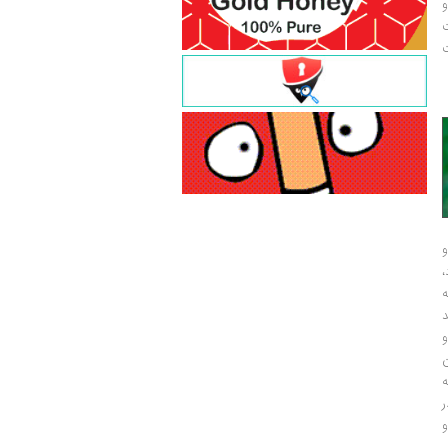
و
ت
ت
و
و
ر