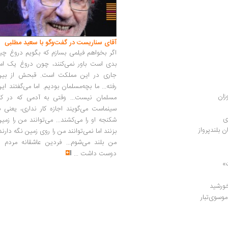
آقای سناریست در گفت‌وگو با سعید مطلبی
اگر بخواهم فیلمی بسازم که بگویم دروغ چی
بدی است باور نمی‌کنند، چون دروغ یک امر
جاری در این مملکت است. قبحش از بین
رفته... ما بچه‌مسلمان بودیم. اما می‌گفتند ای
زان
مسلمان نیست... وقتی به آدمی که در کار
سینماست می‌گویند اجازه کار نداری، یعنی ب
ی
شکنجه او را می‌کشند... می‌توانند من را زمی
 بلندپرواز
بزنند اما نمی‌توانند من را روی زمین نگه دارند
من بلند می‌شوم... فردین عاشقانه مردم را
دوست داشت
...
  
خورشید
وسوی‌تبار