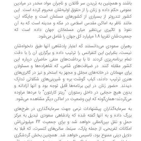
شند و همچنین به بُریدن سر قاتلان و تاجران مواد مخدر در میادین
ومی حکم داده و زنان را از حقوق اولیه‌شان محروم کرده‌ است. این
ور تندروتر از بسیاری از کشورهای مسلمان است و جایگاه آن،
نند ناظر به اماکن مقدس اسلامی در مکه و مدینه است که به آن
وذ و تاثیری بی‌نظیر میان مسلمانان جهان داده است که
‌شان تقریبا 1.8 میلیارد کل جهان را شامل می‌شود.
بران سعودی می‌دانستند که اعتبار پادشاهی آنها طبق دلخواه‌شان
ست، بنابراین این کنفرانس را ترتیب داده و برگزاری آن را با دقت
ام برنامه‌ریزی کردند تا با برداشت‌های منفی حاضران درباره این
ور مقابله کنند. در ضیافت‌های شامی، که شاهزاده‌ها و مسئولان
ای مهمانان در خانه‌های مجلل و مجهز به استخر و نیز در گالری‌های
ری ترتیب دادند، کباب گوشت بره و شیرینی‌های شکلاتی تدارک
دند. حضور زنان در این برنامه‌ها قابل توجه بود و آنها آزادانه و
ون هیچ حجابی در داخل رستوران "ریتز کارلتون" با مردها مراوده
‌‌کردند؛ همان‌گونه که این وضعیت در اماکن دیگر مشاهده می‌شود.
 سرمایه‌گذاران پیشنهادات نرمی جهت سرمایه‌گذاری در طرح‌های
رگ داده و به آنها گفته شده که پادشاهی سعودی تبدیل به مرکز
حمل و نقل بین‌المللی خواهد شد و برای جمعیت 22 میلیونی‌اش
کانات تفریحی، از جمله پارک، سینما، سالن‌های کنسرت، که قبلا به
ایل دینی ممنوع بود، تاسیس خواهد شد. همچنین بخش گردشگری