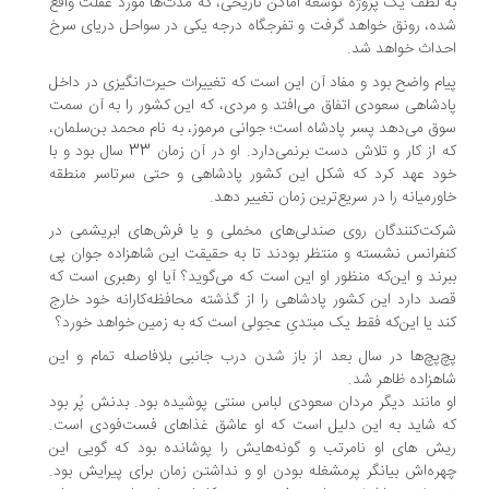
 لطف یک پروژه توسعه اماکن تاریخی، که مدت‌ها مورد غفلت واقع
ه، رونق خواهد گرفت و تفرجگاه درجه یکی در سواحل دریای سرخ
داث خواهد شد.
ام واضح بود و مفاد آن این است که تغییرات حیرت‌انگیزی در داخل
دشاهی سعودی اتفاق می‌افتد و مردی، که این کشور را به آن سمت
ق می‌دهد پسر پادشاه است؛ جوانی مرموز، به نام محمد بن‌سلمان،
که از کار و تلاش دست برنمی‌دارد. او در آن زمان 33 سال بود و با
د عهد کرد که شکل این کشور پادشاهی و حتی سرتاسر منطقه
ورمیانه را در سریع‌ترین زمان تغییر دهد.
کت‌کنندگان روی صندلی‌های مخملی و یا فرش‌های ابریشمی در
فرانس نشسته و منتظر بودند تا به حقیقت این شاهزاده جوان پی
رند و این‌که منظور او این است که می‌گوید؟ آیا او رهبری است که
د دارد این کشور پادشاهی را از گذشته محافظه‌کارانه خود خارج
د یا این‌که فقط یک مبتدیِ عجولی است که به زمین خواهد خورد؟
‌پچ‌ها در سال بعد از باز شدن درب جانبی بلافاصله تمام و این
هزاده ظاهر شد.
 مانند دیگر مردان سعودی لباس سنتی پوشیده بود. بدنش پُر بود
 شاید به این دلیل است که او عاشق غذاهای فست‌فودی است.
ش های او نامرتب و گونه‌هایش را پوشانده بود که گویی این
ره‌اش بیانگر پرمشغله بودن او و نداشتن زمان برای پیرایش بود.