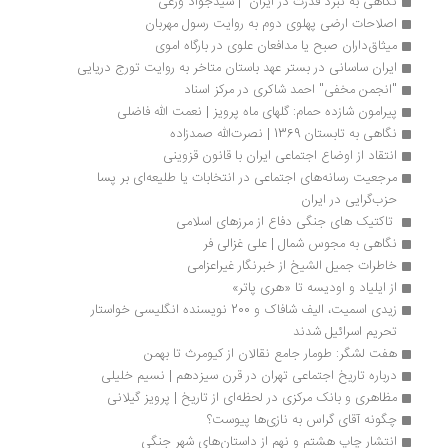
نگاهی به نبرد قدرت در ایران  | سیدجواد ورعی
اصلاحات ارضی پهلوی دوم به روایت رسول مهربان
میثاق‎داران صبح یا مدافعان علوی در بارگاه اموی
ایران ساسانی در بستر عهد باستان متاخر به روایت تورج دریایی
"انجمن مخفی" احمد شاکری در مرکز اسناد 
پیرامون شازده حمام: گلهای ماه پرویز | نعمت الله فاضلی
نگاهی به تابستان 1369 | نصرت‌الله صمدزاده
انتقاد از اوضاع اجتماعی ایران با قانون قزوینی
مرجعیت رسانه‌های اجتماعی در انتخابات یا طلیعه‌ای بر پسا 
حزب‌گرایی در ایران
 تاکتیک های جنگی دفاع از مرزهای اسلامی 
نگاهی به مجوس شمال | علی غزالی فر
خاطرات جمیل الشیخ از خبرنگار غیراعزامی
از ایلیاد و اودیسه تا «هری پاتر»
زیدی اسمیت، الیف شافاک و 200 نویسنده انگلیسی خواستار 
تحریم اسرائیل شدند
هفت لشگر: طومار جامع نقالان از کیومرث تا بهمن
درباره تاریخ اجتماعی تهران در قرن سیزدهم | نسیم خلیلی
مظاهری و بانک مرکزی در لحظه‌ای از تاریخ | پرویز گیلانی
چگونه آقای گراس به نازی‌ها پیوست؟
انتشار چاپ هشتم و نهم از داستان‌های شهر جنگی