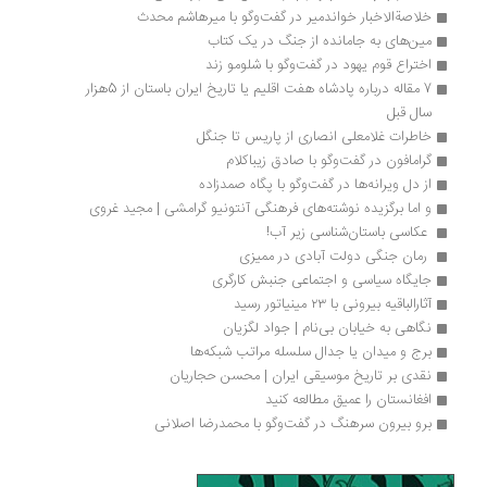
خلاصةالاخبار خواندمیر در گفت‌وگو با میرهاشم محدث
مین‌های به جامانده از جنگ در یک کتاب
اختراع قوم یهود در گفت‌وگو با شلومو زند
7 مقاله درباره پادشاه هفت اقلیم یا تاریخ ایران باستان از 5هزار 
سال قبل
خاطرات غلامعلی انصاری از پاریس تا جنگل
گرامافون در گفت‌وگو با صادق زیباکلام
از دل ویرانه‌ها در گفت‌وگو با پگاه صمدزاده 
و اما برگزیده نوشته‌های فرهنگی آنتونیو گرامشی | مجید غروی
 عکاسی باستان‌شناسی زیر آب! 
 رمان جنگی دولت آبادی در ممیزی 
جایگاه سیاسی و اجتماعی جنبش کارگری 
آثارالباقیه بیرونی با ۲۳ مینیاتور رسید
نگاهی به خیابان بی‌نام | جواد لگزیان
برج و میدان یا جدال سلسله مراتب شبکه‌ها
نقدی بر تاریخ موسیقی ایران | محسن حجاریان
افغانستان را عمیق مطالعه کنید
برو بیرون سرهنگ در گفت‌وگو با محمدرضا اصلانی