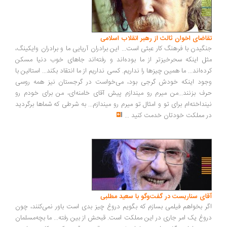
اضای اخوان ثالث از رهبر انقلاب اسلامی
گیدن با فرهنگ کار عبثی است... این برادران آریایی ما و برادران وایکینگ،
ل اینکه سحرخیزتر از ما بوده‌اند و رفته‌اند جاهای خوب دنیا مسکن
ده‌اند... ما همین چیزها را نداریم. کسی نداریم از ما انتقاد بکند... استالین با
ود اینکه خودش گرجی بود، می‌خواست در گرجستان نیز همه روسی
ف بزنند...من میرم رو میندازم پیش آقای خامنه‌ای، من برای خودم رو
نداخته‌ام برای تو و امثال تو میرم رو میندازم... به شرطی که شماها برگردید
 مملکت خودتان خدمت کنید
...
ای سناریست در گفت‌وگو با سعید مطلبی
ر بخواهم فیلمی بسازم که بگویم دروغ چیز بدی است باور نمی‌کنند، چون
وغ یک امر جاری در این مملکت است. قبحش از بین رفته... ما بچه‌مسلمان