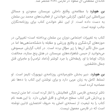
دان سلطنتی آل سعود در مارس ۲۰۲۰ منتشر شد.
 هوبارد
با مطالعه‌ی وقایع داخلی عربستان سعودی و مسائل
ن‌المللی این کشور، گزارشی خواندنی از فعالیت‌های محمد بن سلمان
 دست داده است. از این نظر خواندن کتاب برای روزنامه‌نگاران
لب توجه است.
اب به تغییرات اجتماعی دوران بن سلمان پرداخته است؛ تغییراتی در
زه‌های گردشگری و وقایع ورزشی و مقابله با خشکه‌مذهبی‌ها اما در
ن حال تأثیر آن‌ها را زیر سؤال برده است. در کتاب گزارش مبسوطی
‌خوانید از حبس شاهزاده‌های عربستان در هتل پنج ستاره، مخالفت
راک اوباما با او، رابطه‌اش با جرد کوشنر (داماد ترامپ) و ماجرای قتل
ال خاشقجی.
 هوبارد
، دبیر بخش خاورمیانه‌ی روزنامه‌ی نیویورک تایمز است. او
لط کامل به زبان عربی دارد و برای نوشتن این کتاب با ده‌ها نفر
احبه کرده است.
شر ترجمه‌ی فارسی تازگی فعالیتش را آغاز کرده است، اما متن ترجمه
پردازش فنی کتاب سطح حرفه‌ای و قابل قبولی دارد. با این همه نام
اب را به تبعیت از نسخه‌ی اصلی به حروف اختصاری لاتین نوشته
ت که در فارسی معمول نیست.