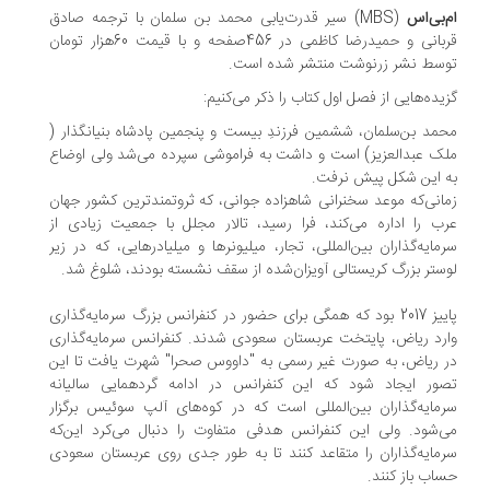
‌بی‌اس
(MBS) سیر قدرت‌یابی محمد بن سلمان با ترجمه صادق
قربانی و حمیدرضا کاظمی در 456صفحه و با قیمت 60هزار تومان
سط نشر زرنوشت منتشر شده است.
یده‌هایی از فصل اول کتاب را ذکر می‌کنیم:
مد بن‌سلمان، ششمین فرزندِ بیست و پنجمین پادشاه بنیانگذار (
ک عبدالعزیز) است و داشت به فراموشی سپرده می‌شد ولی اوضاع
 این شکل پیش نرفت.
انی‌که موعد سخنرانی شاهزاده جوانی، که ثروتمندترین کشور جهان
ب را اداره می‌کند، فرا رسید، تالار مجلل با جمعیت زیادی از
مایه‌گذاران بین‌المللی، تجار، میلیونرها و میلیادرهایی، که در زیر
ستر بزرگ کریستالی آویزان‌شده از سقف نشسته بودند، شلوغ شد.
پاییز 2017 بود که همگی برای حضور در کنفرانس بزرگ سرمایه‌گذاری
رد ریاض، پایتخت عربستان سعودی شدند. کنفرانس سرمایه‌گذاری
 ریاض، به صورت غیر رسمی به "داووس صحرا" شهرت یافت تا این
ور ایجاد شود که این کنفرانس در ادامه گردهمایی سالیانه
مایه‌گذاران بین‌المللی است که در کوه‌های آلپ سوئیس برگزار
‌شود. ولی این کنفرانس هدفی متفاوت را دنبال می‌کرد این‌که
مایه‌گذاران را متقاعد کنند تا به طور جدی روی عربستان سعودی
اب باز کنند.