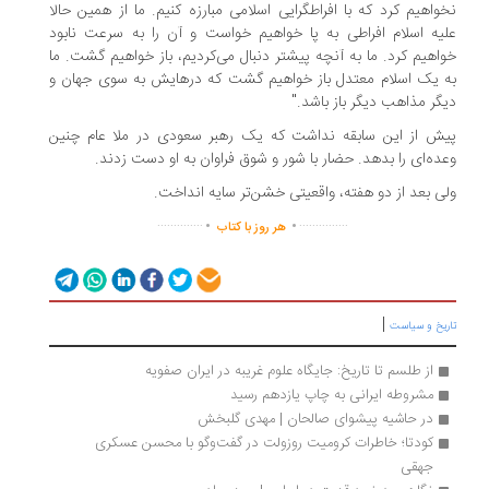
نخواهیم کرد که با افراط‎گرایی اسلامی مبارزه کنیم. ما از همین حالا
یه اسلام افراطی به پا خواهیم خواست و آن را به سرعت نابود
اهیم کرد. ما به آنچه پیشتر دنبال می‌کردیم، باز خواهیم گشت. ما
 یک اسلام معتدل باز خواهیم گشت که درهایش به سوی جهان و
گر مذاهب دیگر باز باشد."
ش از این سابقه نداشت که یک رهبر سعودی در ملا عام چنین
ده‌ای را بدهد. حضار با شور و شوق فراوان به او دست زدند.
ی بعد از دو هفته، واقعیتی خشن‌تر سایه انداخت.
.
.
..............
...............
هر روز با کتاب
|
ریخ و سیاست
از طلسم تا تاریخ: جایگاه علوم غریبه در ایران صفویه
مشروطه ایرانی به چاپ یازدهم رسید
در حاشیه پیشوای صالحان | مهدی گلبخش
کودتا؛ خاطرات کرومیت روزولت در گفت‌وگو با محسن عسکری 
جهقی