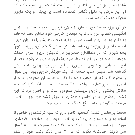
هزاده از لرزیدن نمی‌افتاد و همین باعث شد که وی تعجب کند که
ا این لرزش به دلیل نگرانی شاهزاده است یا این‌که او یک داروی
رک مصرف کرده است.
 آن روز، محمد بن سلمان از بالای تریبون مدیر جلسه را با زبان
گلیسی خطاب قرار داد تا به مهمانان خارجی خود نشان دهد که قادر
 تکلم به این زبان است سپس بقیه صحبت‌هایش را به زبان عربی
جام داد و از پروژه‌های جاه‌طلبانه‌اش سخن گفت. آن، پروژه "نئوم"
د؛ شهری که در منطقه‌ای صحرایی در نزدیکی دریای سرخ احداث
اهد شد و قوانین آن توسط سرمایه‌گذاران تدوین می‌شود. بعد از
ن سخنرانی، ویدیویی تصویری از این شهر پیشنهادی به نمایش
اشته شد، سپس مدیر جلسه، که یک خبرنگار خارجی بود، این سوال
 مطرح کرد که آیا ماهیت محافظه‌کارانه عربستان سعودی مانع از
رای چنین پروژه‌ای نخواهد شد؟! محمد بن‌سلمان انکار کرد که عدم
زش بخشی از تاریخ عربستان سعودی است و او اصرار کرد که این
ور پادشاهی برای تعامل و همکاری با دیگر کشورهای جهان تلاش
‌کند به گونه‌ای که، منافع همگان تامین می‌شود.
مد بن‌سلمان گفت: "تصمیم قاطع دارم که علیه قرائت‌های افراطی از
لام به پا خاسته و مبارزه کنم و تلاش خود را بر اصلاحات اقتصادی
مورد نیاز جامعه عربستان متمرکز کنم. 70 درصد سعودی‌ها زیر 30 سال
سن دارند. صادقانه بگویم که ما 30 سال دیگر وقت خود را هدر