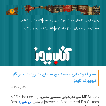
ان خارجی
داستان کوتاه
تاریخ
دین و فلسفه
اقتصاد
روانشناسی
ر
کودک و نوجوان
طرح جلد
فیلم
طنز
ریشه‌ها
پس از کتاب
سیر قدرت‌یابی محمد بن سلمان به روایت خبرنگار
نیویورک تایمز
20 مرداد 1399
اب «
MBS
سیر قدرت‌یابی محمدبن‌سلمان
» [MBS : the rise to
power of Mohammed Bin Salm] نوشته‌ی
بن هوبارد
[Ben