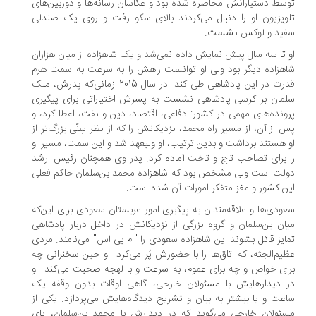
سط دستیارانش محاصره شده بود و عکاسان رسانه‌ها و دوربین‌های
ویزیون او را دنبال می‌کردند بالای سکو رفت و روی یک صندلی
ید و لوکس نشست.
 تا سه سال پیش نمایش داده نمی‌شد و یک شاهزاده از میان هزاران
هزاده دیگر بود ولی او توانست راهش را به سرعت به سمت هرم
قدرت در این پادشاهی طی کند. در سال 2015 زمانی‌که پدرش، ملک
مان بر کرسی پادشاهی نشست به پسرش اختیاراتی برای پیگیری
ونده‌های مهمی در کشور: دفاعی، اقتصاد، دین و نفت، اعطا کرد، و
 از آن، از مسیر راه محمد، نزدیکانش را که از نظر سِنّی بزرگ‌تر از
 هستند برداشت و بدین ترتیب، او ولیعهد شد و این سمت، مسیر او
 برای تصاحب تاج و تاخت آماده کرد. پدر وی همچنان رئیس ارشد
لت است ولی مشخص بود که شاهزاده محمد بن‌سلمان حاکم فعلی
ن کشور و مغز متفکر امورات آن شده است.
ودی‌ها و علاقه‌مندان به پیگیری امور عربستان سعودی برای این‌که
ان بن‌سلمان و گروه بزرگی از نزدیکانش در داخل دربار پادشاهی
ایز قائل بشوند این شاهزاده سعودی را "ام بی اس" می‌نامند. مردی
یم‌الجثه، که اتاق‌ها را با حضورش پُر می‌کرد. او حین سخنرانی چه
ای خواص و چه برای عموم، به سرعت و با لهجه صحبت می‌کند. او
 دیدارهایش با مسئولان خارجی، گاهی اوقات بدون وقفه یک
عت و یا بیشتر به بیان و تشریح دیدگاه‌هایش می‌پردازد. یکی از
ئولان خارجی می‌گوید که در دیدارش با محمد بن‌سلمان، پای