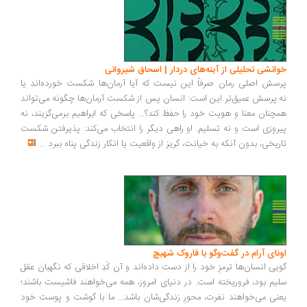
انشی تحلیلی از آینه‌های دردار | اسحاق شیروانی
سش اصلی رمان صرفاً این نیست که آیا آرمان‌ها شکست خورده‌اند یا
.پرسش عمیق‌تر این است: انسان پس از شکست آرمان‌ها چگونه می‌تواند
چنان معنا و هویت خود را حفظ کند؟... پاسخی که ابراهیم برمی‌گزیند، نه
روزی است و نه تسلیم. او راهی دیگر را انتخاب می‌کند: پذیرفتن شکست
ریخی، بدون آنکه به خیانت، گریز از واقعیت یا انکار زندگی پناه ببرد
...
ونای آرام در گفت‌وگو با فاروک شهیچ
یی انسان‌ها ترمزِ خود را از دست داده‌اند و آن کُدِ اخلاقی که نگهبان عقل
یم بود، فروریخته است. در دنیای امروز، همه می‌خواهند فاشیست باشند؛
نی می‌خواهند نفرت، محورِ زندگی‌شان باشد... ما با گوشت و پوست خود