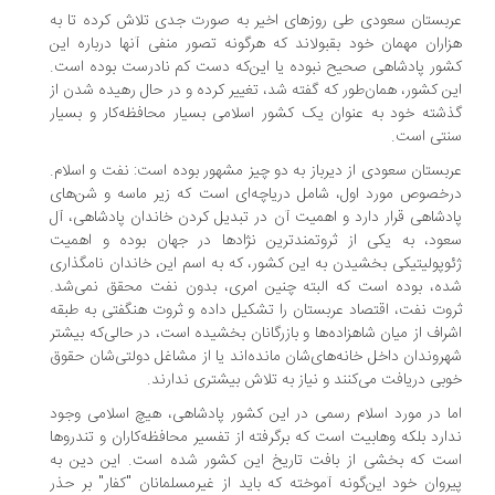
بستان سعودی طی روزهای اخیر به صورت جدی تلاش کرده تا به
اران مهمان خود بقبولاند که هرگونه تصور منفی آنها درباره این
ور پادشاهی صحیح نبوده یا این‌که دست کم نادرست بوده‌ است.
ن کشور، همان‌طور که گفته شد، تغییر کرده و در حال رهیده شدن از
شته خود به عنوان یک کشور اسلامی بسیار محافظه‌کار و بسیار
تی است.
بستان سعودی از دیرباز به دو چیز مشهور بوده است: نفت و اسلام.
خصوص مورد اول، شامل دریاچه‌ای است که زیر ماسه‌ و شن‌های
دشاهی قرار دارد و اهمیت آن در تبدیل کردن خاندان پادشاهی، آل
ود، به یکی از ثروتمندترین نژادها در جهان بوده و اهمیت
وپولیتیکی بخشیدن به این کشور، که به اسم این خاندان نامگذاری
ه، بوده است که البته چنین امری، بدون نفت محقق نمی‌شد.
وت نفت، اقتصاد عربستان را تشکیل داده و ثروت هنگفتی به طبقه
راف از میان شاهزاده‌ها و بازرگانان بخشیده است، در حالی‌که بیشتر
روندان داخل خانه‌های‌شان مانده‌اند یا از مشاغل‌ دولتی‌شان حقوق
بی دریافت می‌کنند و نیاز به تلاش بیشتری ندارند.
ا در مورد اسلام رسمی در این کشور پادشاهی، هیچ اسلامی وجود
ارد بلکه وهابیت است که برگرفته از تفسیر محافظه‌کاران و تندروها
ت که بخشی از بافت تاریخ این کشور شده است. این دین به
روان خود این‌گونه آموخته‌ که باید از غیرمسلمانان "کفار" بر حذر