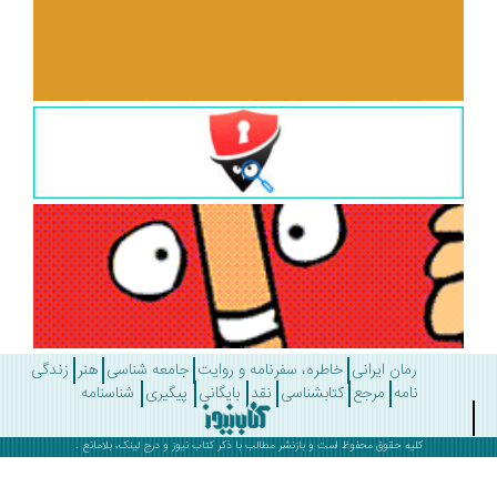
رمان ایرانی
خاطره، سفرنامه و روایت
جامعه شناسی
هنر
زندگی
نامه
مرجع
کتابشناسی
نقد
بایگانی
پیگیری
شناسنامه
کلیه حقوق محفوظ است و بازنشر مطالب با ذکر
کتاب نیوز
و درج لینک، بلامانع .