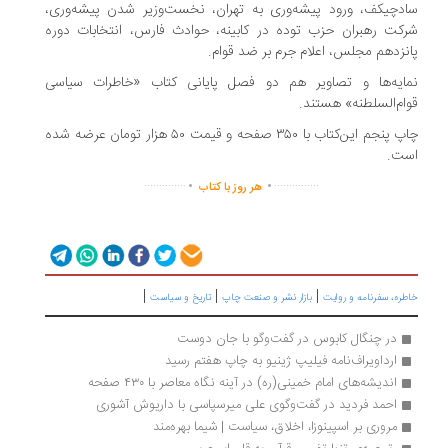
دچیکف، ورود پیشه‌وری به تهران، نخست‌وزیر شدن پیشه‌وری،
کت رهبران حزب توده در کابینه، حوادث فارس، انتخابات دوره
نزدهم مجلس، اعلام جرم بر ضد قوام.
ایه‌ها و تصاویر هم دو فصل پایانی کتاب «خاطرات سیاسی
ام‌السلطنه» هستند.
چاپ پنجم این‌کتاب با ۳۵۰ صفحه و قیمت ۵۰ هزار تومان عرضه شده
ت.
.
.
..............
...............
هر روز با کتاب
|
|
|
ره، سفرنامه‌ و روایت
بازار نشر و صنعت چاپ
تاریخ و سیاست
در چنگال کابوس در گفت‌وگو با جان دوست
ارداویراف‌نامه فیلیپ ژینیو به چاپ هفتم رسید
اندیشه‌های امام خمینی(ره) در آینه نگاه معاصر با ۴۳۰ صفحه
احمد فردید در گفت‌وگوی علی میرسپاسی با داریوش آشوری
مروری بر اسپینوزا، اخلاق، سیاست | شیما بهره‌مند