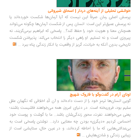
انشی تحلیلی از آینه‌های دردار | اسحاق شیروانی
سش اصلی رمان صرفاً این نیست که آیا آرمان‌ها شکست خورده‌اند یا
.پرسش عمیق‌تر این است: انسان پس از شکست آرمان‌ها چگونه می‌تواند
چنان معنا و هویت خود را حفظ کند؟... پاسخی که ابراهیم برمی‌گزیند، نه
روزی است و نه تسلیم. او راهی دیگر را انتخاب می‌کند: پذیرفتن شکست
ریخی، بدون آنکه به خیانت، گریز از واقعیت یا انکار زندگی پناه ببرد
...
ونای آرام در گفت‌وگو با فاروک شهیچ
یی انسان‌ها ترمزِ خود را از دست داده‌اند و آن کُدِ اخلاقی که نگهبان عقل
یم بود، فروریخته است. در دنیای امروز، همه می‌خواهند فاشیست باشند؛
نی می‌خواهند نفرت، محورِ زندگی‌شان باشد... ما با گوشت و پوست خود
ساس کردیم «دیگری» بودن چه معنایی دارد... نوشتن پاسخی است به
‌عدالتی‌هایی که ما را احاطه کرده‌اند، و در عین حال، ستایشی است از
بایی زندگی و شادی‌هایش
...