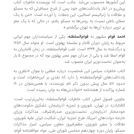
ن کشورها محسوب می‌شد. جالب است که نویسنده خاطرات کتاب
ش‌رو در آغاز یادداشت‌های خود پس از شرح مسافرتی که به مسکو
ملاقات با ژنرالیسم استالین، این جملات را آورده است: «من با یک
ای باطن نسبت به روس‌ها به مسکو رفتم، در حالی که با یک مغز
 تزویر درباره آن‌ها به تهران برگشتم.»
مد قوام
مشهور به
قوام‌السلطنه
، یکی از سیاستمداران مهم ایرانی
مربوط به پایان دوران قاجار و سلسله پهلوی است. او متولد سال ۱۲۵۲
و درگذشته به سال ۱۳۳۴ است. لقب قوام‌السلطنه، در زمان قاجاریان به
قوام اعطا شد و یکی از مردان مهم عصر پهلوی بود که در مجموع ۵ بار
‌عنوان نخست‌وزیر ایران منصوب شد.
اب خاطرات سیاسی این شخصیت‌ درباره مطلبی با عنوان «نظری به
دداشت‌های قوام‌السلطنه» را دارد که نقدی بر این‌خاطرات است و
حدود ۵۷ سال پیش بدون ذکر نام نویسنده، با همین‌عنوان در ۱۸
اره پراکنده از هفته‌نامه «خواندنی‌ها» به چاپ رسیده است.
اوین فصول اصلی کتاب خاطرات قوام‌السلطنه، به‌این‌ترتیب است:
فتارادزه در تهران، شوروی و تجزیه آذربایجان، تشکیل حکومت‌های
دمختار آذربایجان، نخست‌وزیری صدرالاشراف، مذاکرات وزرای
رجه دولت‌های آمریکا، طرح تجزیه ایران، شکایت ایران علیه شوروی،
اقات با سفیر شوروی، مظفرفیروز معاون سیاسی، اسرار مذاکرات
کو، پایان دوره چهاردهم مجلس شورای ملی، مواد موافقتنامه قوام-