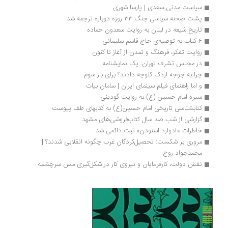
سیاست مدنی سعدی | پارسا شهری
پشت صحنه سیاسی جنگ ۳۳ روزه دوباره ترجمه شد
تاریخ شیعه در لبنان به روایت سعدون حماده
6 کتاب به توصیه‌ی حاج قاسم سلیمانی
روایت تفکر، فرهنگ و تمدن از آغاز تا کنون
در مجلس تشرف تهران: یک نمایشنامه
چرا به جوجه اردک کلوچه دادند؟ برای بار سوم
و اما راهنمای فیلم سینمای ایران | سامان بیات
سیره‌ امام حسین (ع) به روایت گودینی
کتابشناسی تاریخی امام‌ حسین(ع) به کتابهای طف پیوست
گزارشی از شب صد سال کتاب‌فروشی‌های مشهد 
خاطرات «ادوارد اسنودن» ثبت دائمی شد
مروری بر شکست: تحصیل‌کردگان غرب چگونه انقلابی شدند؟ | 
محمدجواد روح
نقش دولت، کارفرمایان و نیروی کار در شکل‌گیری مس سرچشمه‏