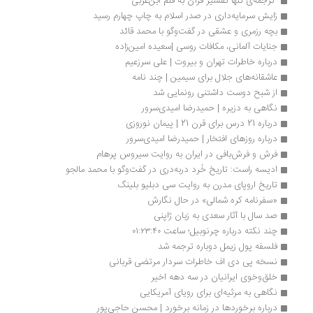
 ترجمه‌ی تنها تفسیر قرآن به قلم ابن‌عربی 
زایش سرمایه‌داری در صدر اسلام به چاپ چهارم رسید
بچه رزمری و عشقی در گفت‌وگو با محمد قائد
جنایات آلمانی، مکافات روسی |سعیده امین‌زاده
درباره خاطرات تهران و بیروت | علی سرزعیم
عاشقانه‌های جلال برای سیمین | چند نامه
از شبح دوست ‌داشتنی رونمایی شد
نگاهی به دزیره | حمیدرضا امیدی‌سرور
درباره 21 درس برای قرن 21 | پیمان نوروزی
درباره روزهای افتخار | حمیدرضا امیدی‌سرور
فرش و فرش‌بافی در ایران به روایت سیروس پرهام
ادیسه راست: تاریخ خُرد دربه‌دری در گفت‌وگو با محمد مالجو
تاریخ اروپای مدرن به روایت سی دبلیو بلینگ
«سفرنامه کره شمالی» در حال نگارش
صد سال با آثار سعدی به زبان ژاپنی 
چند نکته درباره چرنوبیل؛ ساعت ۰۱:۲۳:۴۰
فلسفه پول زیمل دوباره ترجمه شد
نسخه پی دی اف خاطرات سردار مرتضی قربانی
خلق‌وخوی ایرانیان در سه دهه اخیر
نگاهی به مرثیه‌ای برای رویای آمریکایی
درباره برخوردها در زمانه برخورد | محسن حاجی‌پور