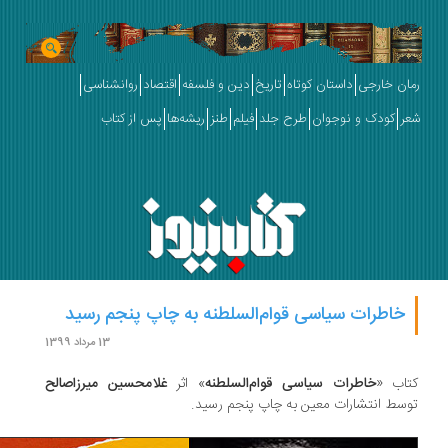
ان خارجی
داستان کوتاه
تاریخ
دین و فلسفه
اقتصاد
روانشناسی
ر
کودک و نوجوان
طرح جلد
فیلم
طنز
ریشه‌ها
پس از کتاب
خاطرات سیاسی قوام‌السلطنه به چاپ پنجم رسید
13 مرداد 1399
اب «
خاطرات سیاسی قوام‌السلطنه
» اثر
غلامحسین میرزاصالح
سط انتشارات معین به چاپ پنجم رسید.