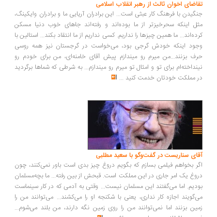
اضای اخوان ثالث از رهبر انقلاب اسلامی
گیدن با فرهنگ کار عبثی است... این برادران آریایی ما و برادران وایکینگ،
ل اینکه سحرخیزتر از ما بوده‌اند و رفته‌اند جاهای خوب دنیا مسکن
ده‌اند... ما همین چیزها را نداریم. کسی نداریم از ما انتقاد بکند... استالین با
ود اینکه خودش گرجی بود، می‌خواست در گرجستان نیز همه روسی
ف بزنند...من میرم رو میندازم پیش آقای خامنه‌ای، من برای خودم رو
نداخته‌ام برای تو و امثال تو میرم رو میندازم... به شرطی که شماها برگردید
 مملکت خودتان خدمت کنید
...
ای سناریست در گفت‌وگو با سعید مطلبی
ر بخواهم فیلمی بسازم که بگویم دروغ چیز بدی است باور نمی‌کنند، چون
وغ یک امر جاری در این مملکت است. قبحش از بین رفته... ما بچه‌مسلمان
دیم. اما می‌گفتند این مسلمان نیست... وقتی به آدمی که در کار سینماست
‌گویند اجازه کار نداری، یعنی با شکنجه او را می‌کشند... می‌توانند من را
ین بزنند اما نمی‌توانند من را روی زمین نگه دارند، من بلند می‌شوم...