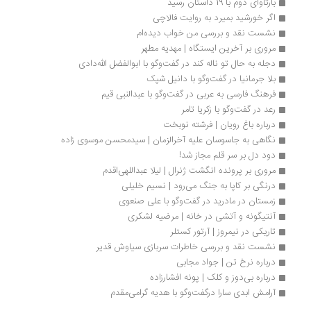
بارثاوای دوم با 19 داستان رسید
اگر خورشید بمیرد به روایت فالاچی
نشست نقد و بررسی من خواب دیده‌ام
مروری بر آخرین ایستگاه | مهدیه مطهر
دجله به حال تو ناله کند در گفت‌وگو با ابوالفضل الله‌دادی
بلا جرمانیا در گفت‌وگو با دانیل شپک
فرهنگ فارسی به عربی در گفت‌وگو با عبدالنبی قیم
رعد در گفت‌وگو با زکریا تامر
درباره‌ باغ رویان | فرشته نوبخت
نگاهی به جاسوسان علیه آخرالزمان | سیدمحسن موسوی زاده
دود دل بر سر قلم مجاز شد!
مروری بر پرونده انگشت ژنرال | لیلا عبداللهی‌اقدم
درنگی بر کاپا به جنگ می‌رود | نسیم خلیلی
زمستان در مادرید در گفت‌وگو با علی صنعوی
آنتیگونه و آتشی در خانه | مرضیه لشکری
تاریکی در نیمروز | آرتور کستلر
نشست نقد و بررسی خاطرات سربازی سیاوش قدیر
درباره نرخ تن | جواد مجابی
درباره بی‌دوز و کلک | پونه افشارزاده
آرامش ابدی سارا درگفت‌وگو با هدیه گرامی‌مقدم