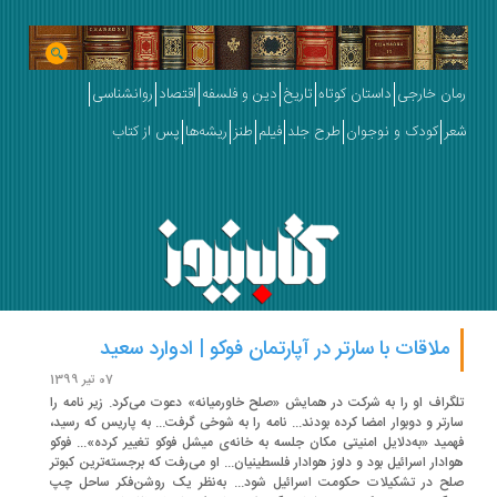
ان خارجی
داستان کوتاه
تاریخ
دین و فلسفه
اقتصاد
روانشناسی
ر
کودک و نوجوان
طرح جلد
فیلم
طنز
ریشه‌ها
پس از کتاب
ملاقات با سارتر در آپارتمان فوکو | ادوارد سعید
07 تیر 1399
گراف او را به شرکت در همایش «صلح خاورمیانه» دعوت می‌کرد. زیر نامه را
رتر و دوبوار امضا کرده بودند... نامه را به شوخی گرفت... به پاریس که رسید،
مید «به‌دلایل امنیتی مکان جلسه به خانه‌ی میشل فوکو تغییر کرده»... فوکو
ادار اسرائیل بود و دلوز هوادار فلسطینیان... او می‌رفت که برجسته‌ترین کبوتر
ح در تشکیلات حکومت اسرائیل شود... به‌نظر یک روشن‌فکر ساحل چپ