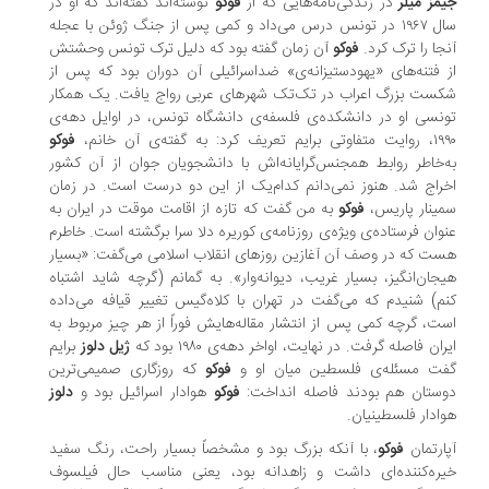
مز میلر
در زندگی‌نامه‌هایی که از
فوکو
نوشته‌اند گفته‌اند که او در
سال ۱۹۶۷ در تونس درس می‌داد و کمی پس از جنگ ژوئن با عجله
جا را ترک کرد.
فوکو
آن زمان گفته بود که دلیل ترک تونس وحشتش
 فتنه‌های «یهودستیزانه‌ی» ضداسرائیلی آن دوران بود که پس از
ست بزرگ اعراب در تک‌تک شهرهای عربی رواج یافت. یک همکار
نسی او در دانشکده‌ی فلسفه‌ی دانشگاه تونس، در اوایل دهه‌ی
 برایم تعریف کرد: به گفته‌ی آن خانم،
فوکو
‌خاطر روابط همجنس‌گرایانه‌اش با دانشجویان جوان از آن کشور
راج شد. هنوز نمی‌دانم کدام‌یک از این دو درست است. در زمان
ینار پاریس،
فوکو
به من گفت که تازه از اقامت موقت در ایران به
وان فرستاده‌ی ویژه‌ی روزنامه‌ی کوریره دلا سرا برگشته است. خاطرم
ت که در وصف آن آغازین روزهای انقلاب اسلامی می‌گفت: «بسیار
جان‌انگیز، بسیار غریب، دیوانه‌وار». به گمانم (گرچه شاید اشتباه
م) شنیدم که می‌گفت در تهران با کلاه‌گیس تغییر قیافه می‌داده
ت، گرچه کمی پس از انتشار مقاله‌هایش فوراً از هر چیز مربوط به
ران فاصله گرفت. در نهایت، اواخر دهه‌ی ۱۹۸۰ بود که
ژیل دلوز
برایم
فت مسئله‌ی فلسطین میان او و
فوکو
که روزگاری صمیمی‌ترین
ستان هم بودند فاصله انداخت:
فوکو
هوادار اسرائیل بود و
دلوز
ادار فلسطینیان.
ارتمان
فوکو
، با آنکه بزرگ بود و مشخصاً بسیار راحت، رنگ سفید
ره‌کننده‌ای داشت و زاهدانه بود، یعنی مناسب حال فیلسوف