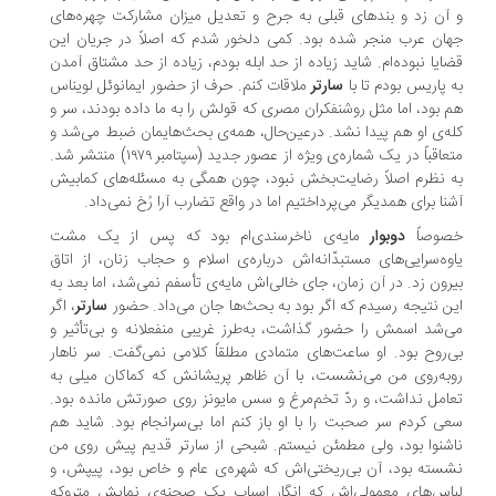
آن زد و بندهای قبلی به جرح و تعدیل میزان مشارکت چهره‌های
ان عرب منجر شده بود. کمی دلخور شدم که اصلاً در جریان این
ایا نبوده‌ام. شاید زیاده از حد ابله بودم، زیاده از حد مشتاق آمدن
 پاریس بودم تا با
سارتر
ملاقات کنم. حرف از حضور ایمانوئل لویناس
 بود، اما مثل روشنفکران مصری که قولش را به ما داده بودند، سر و
ه‌ی او هم پیدا نشد. درعین‌حال، همه‌ی بحث‌هایمان ضبط می‌شد و
متعاقباً در یک شماره‌ی ویژه از عصور جدید (سپتامبر ۱۹۷۹) منتشر شد.
 نظرم اصلاً رضایت‌بخش نبود، چون همگی به مسئله‌های کمابیش
نا برای همدیگر می‌پرداختیم اما در واقع تضارب آرا رُخ نمی‌داد.
صوصاً
دوبوار
مایه‌ی ناخرسندی‌ام بود که پس از یک مشت
وه‌سرایی‌های مستبدّانه‌اش درباره‌ی اسلام و حجاب زنان، از اتاق
رون زد. در آن زمان، جای خالی‌اش مایه‌ی تأسفم نمی‌شد، اما بعد به
ن نتیجه رسیدم که اگر بود به بحث‌ها جان می‌داد. حضور
سارتر
، اگر
‌شد اسمش را حضور گذاشت، به‌طرز غریبی منفعلانه و بی‌تأثیر و
‌روح بود. او ساعت‌های متمادی مطلقاً کلامی نمی‌گفت. سر ناهار
به‌روی من می‌نشست، با آن ظاهر پریشانش که کماکان میلی به
امل نداشت، و ردّ تخم‌مرغ و سس مایونز روی صورتش مانده بود.
ی کردم سر صحبت را با او باز کنم اما بی‌سرانجام بود. شاید هم
شنوا بود، ولی مطمئن نیستم. شبحی از سارتر قدیم پیش روی من
سته بود، آن بی‌ریختی‌اش که شهره‌ی عام و خاص بود، پیپش، و
اس‌های معمولی‌اش که انگار اسباب یک صحنه‌ی نمایش متروکه