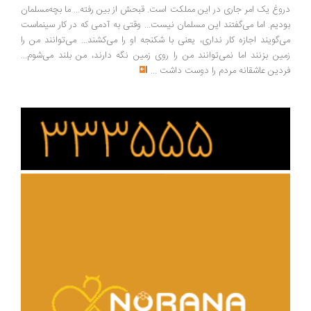
وغ یک امر جاری در این مملکت است. قبحش از بین رفته... ما بچه‌مسلمان
دیم. اما می‌گفتند این مسلمان نیست... وقتی به آدمی که در کار سینماست
‌گویند اجازه کار نداری، یعنی با شکنجه او را می‌کشند... می‌توانند من را
ین بزنند اما نمی‌توانند من را روی زمین نگه دارند، من بلند می‌شوم...
دین عاشقانه مردم را دوست داشت
...