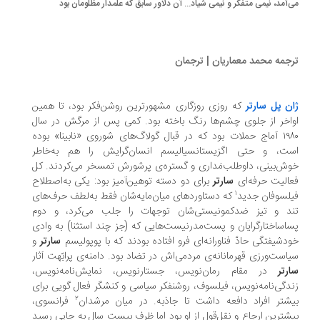
‌آمد، نیمی متفکر و نیمی شیاد... آن دلاور سابق که علمدار مظلومان بود
جمه‌ محمد معماریان | ترجمان
ن پل سارتر
که روزی روزگاری مشهورترین روشن‌فکر بود، تا همین
اخر از جلوی چشم‌ها رنگ باخته بود. کمی پس از مرگش در سال
۱۹۸۰ آماج حملات بود که در قبال گولاگ‌های شوروی «نابینا» بوده
ست، و حتی اگزیستانسیالیسم انسان‌گرایش را هم به‌خاطر
ش‌بینی، داوطلب‌مَداری و گستره‌ی پرشورش تمسخر می‌کردند. کل
الیت حرفه‌ای
سارتر
برای دو دسته توهین‌آمیز بود: یکی به‌اصطلاح
۱
لسوفان جدید
که دستاوردهای میان‌مایه‌شان فقط به‌لطف حرف‌های
ند و تیز ضدکمونیستی‌شان توجهات را جلب می‌کرد، و دوم
اساختارگرایان و پست‌مدرنیست‌هایی که (جز چند استثنا) به وادی
دشیفتگی حادّ فناورانه‌ای فرو افتاده بودند که با پوپولیسم
سارتر
و
است‌ورزی قهرمانانه‌ی مردمی‌اش در تضاد بود. دامنه‌ی پرابّهت آثار
رتر
در مقام رمان‌نویس، جستارنویس، نمایش‌نامه‌نویس،
دگی‌نامه‌نویس، فیلسوف، روشنفکر سیاسی و کنشگر فعال گویی برای
۲
شتر افراد دافعه داشت تا جاذبه. در میان مرشدان
فرانسوی،
شترین ارجاع و نقل‌قول از او بود اما ظرف بیست سال به جایی رسید