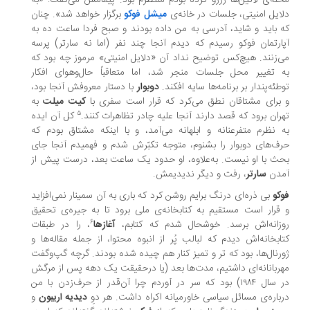
له‌ی لاتین‌ها رزرو کرده بودم منتظرم بود. پیغامش می‌گفت: «به
ایل امنیتی، جلسات در خانه‌ی
میشل فوکو
برگزار خواهد شد». چنان
 باید و شاید، آدرسی به من داده بودند و صبح فردا ساعت ده به
ارتمان فوکو رسیدم که دیدم آنجا چند نفر (اما نه سارتر) پرسه
‌زنند. هیچ‌کس توضیح نداد آن «دلایل امنیتی» مرموز چه بود که
 تغییر محل جلسات منجر شد، اما متعاقباً حال‌وهوای افکار
طئه‌پندار بر برنامه‌ها سایه افکند.
دوبوار
با دستار معروفش آنجا بود،
برای مشتاقان نطق می‌کرد که قرار است سفری با
کیت میلت
به
۵
ران برود که قصد دارند آنجا علیه چادر تظاهرات کنند.
کل آن ایده
 نظرم متفرعنانه و ابلهانه می‌آمد، و با اینکه مشتاق بودم که
ف‌های دوبوار را بشنوم، متوجه تکبّرش شدم و فهمیدم آنجا جای
ث با او نیست. به‌علاوه، او حدود یک ساعت بعد، درست پیش از
مدن
سارتر
، رفت و دیگر ندیدیمش.
کو
بی ذره‌ای درنگ برایم روشن کرد که باری به آن سمینار نمی‌افزاید
قرار است مستقیم به کتابخانه‌ی ملی برود تا به جیره‌ی تحقیق
۶
زانه‌اش برسد. خوشحال شدم که کتابم،
آغازها
، را در طبقات
ابخانه‌اش دیدم که لبالب پُر از انبوه محتوا، از جمله مقاله‌ها و
رنال‌ها، بود که تر و تمیز کنار هم چیده شده بودند. گرچه گپ‌وگفت
ربانانه‌ای داشتیم، مدت‌ها بعد (یا درحقیقت یک دهه پس از مرگش
در سال ۱۹۸۴) بود که سر در آوردم چرا آن‌قدر از حرف‌زدن با من
باره‌ی مسائل سیاسی خاورمیانه اکراه داشت. هر دوِ
دیدیه اریبون
و