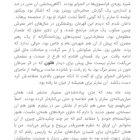
یه رویه‌ی فرانسوی‌ها در الجزایر بودند. آگاهی‌بخشی آن متن در حد
اندازه‌ی یک گزارش مخابره‌ای رویترز بود، که آشکار بود ویکتور
شته تا سارتر را که گویی کاملاً تحت انقیاد او بود از مخصمه برهاند.
غان شدم که دیدم این قهرمان روشنفکری در سال‌های آخر عمرش
ین منکوب یک مرشد مرتجع شده، و آن دلاور سابق که علمدار
لومان بود، متعارف‌ترین تمجیدهای روزنامه‌نگارانه از یک رهبر
ری که پیش از آن هم شهره‌ی عام و خاص بود، حرفی ندارد که
ند. مابقی روز، سارتر سکوتش را از سر گرفت، و مباحثات مثل قبل
امه یافت. من یاد قصه‌ای افتادم که فارغ از صحت و سقمش
‌گفت سارتر بیست سال پیش برای دیدار
فانون
که در اثر سرطان
ن در بستر مرگ بود به رُم رفت، و شانزده ساعت بی‌وقفه از ماجرای
خراش الجزایر برای او گفت تا آنکه سیمون بالاخره متقاعدش کرد
ت بکشد. آن سارتر برای همیشه از میان ما رفته بود.
ند ماه بعد که متن پیاده‌شده‌ی سمینار منتشر شد، همان
ان‌برنامه‌ی سارتر را هم خلاصه و حتی بی‌کنایه‌تر کرده بودند. اصلاً
ی‌فهمم چرا؛ سعی هم نکردم از علتش سر در بیاورم. هنوز هم آن
خه‌ی عصور جدید را دارم که حاوی حرف‌های همه‌ی ماست، هنوز
وانسته‌ام خودم را متقاعد کنم که جز چند چکیده‌اش چیزی از آن
وانم. آن اوراق به نظرم همین‌قدر بی‌روح و بی‌ثمر می‌آیند. من با
ان انگیزه‌ای برای شنیدن حرف‌های سارتر به پاریس رفتم که از
رتر دعوت شده بود به مصر برود، یعنی دیدار و صحبت روشنفکران