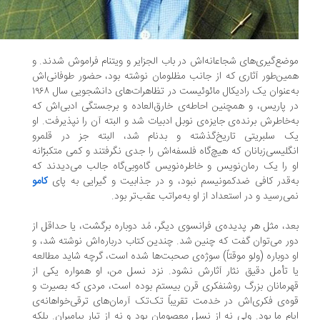
ضع‌گیری‌های شجاعانه‌اش در باب الجزایر و ویتنام فراموش شدند. و
ین‌طور آثاری که از جانب مظلومان نوشته بود، حضور طوفانی‌اش
به‌عنوان یک رادیکال مائوئیست در تظاهرات‌های دانشجویی سال ۱۹۶۸
 پاریس، و همچنین احاطه‌ی خارق‌العاده و برجستگی ادبی‌اش که
‌خاطرش برنده‌ی جایزه‌ی نوبل ادبیات شد و البته آن را نپذیرفت. او
ک سلبریتی تاریخ‌گذشته و بدنام شد، البته جز در قلمرو
گلیسی‌زبانان که هیچ‌گاه فلسفه‌اش را جدی نگرفتند و کمی متکبرّانه
 را یک رمان‌نویس و خاطره‌نویس گاه‌وبی‌گاه جالب می‌دیدند که
‌قدر کافی ضدکمونیسم نبود، و در جذابیت و گیرایی به پای
کامو
ی‌رسید و در استعداد از او به‌مراتب عقب‌تر بود.
د، مثل هر پدیده‌ی فرانسوی دیگر، مُد دوباره برگشت، یا حداقل از
ر می‌توان گفت که چنین شد. چندین کتاب درباره‌اش نوشته شد، و
 دوباره (ولو موقتاً) سوژه‌ی صحبت‌ها شده است، گرچه شاید مطالعه
 تأمل دقیق نثار آثارش نشود. نزد نسل من، او همواره یکی از
رمانان بزرگ روشنفکری قرن بیستم بوده است، مردی که بصیرت و
ه‌ی فکری‌اش در خدمت تقریباً تک‌تک آرمان‌های ترقی‌خواهانه‌ی
ام ما بود. ولی نه از نسل معصومان بود و نه از تبار پیامبران. بلکه