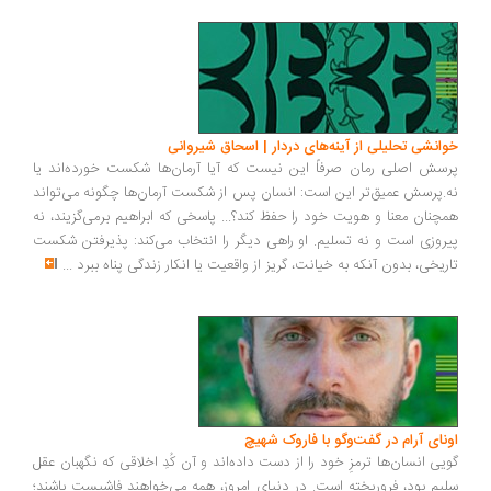
انشی تحلیلی از آینه‌های دردار | اسحاق شیروانی
سش اصلی رمان صرفاً این نیست که آیا آرمان‌ها شکست خورده‌اند یا
.پرسش عمیق‌تر این است: انسان پس از شکست آرمان‌ها چگونه می‌تواند
چنان معنا و هویت خود را حفظ کند؟... پاسخی که ابراهیم برمی‌گزیند، نه
روزی است و نه تسلیم. او راهی دیگر را انتخاب می‌کند: پذیرفتن شکست
ریخی، بدون آنکه به خیانت، گریز از واقعیت یا انکار زندگی پناه ببرد
...
ونای آرام در گفت‌وگو با فاروک شهیچ
یی انسان‌ها ترمزِ خود را از دست داده‌اند و آن کُدِ اخلاقی که نگهبان عقل
یم بود، فروریخته است. در دنیای امروز، همه می‌خواهند فاشیست باشند؛