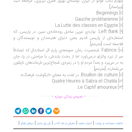
ارم کتاب فوکو در ایران، نوشته‌ی بهروز قمری تبریزی، مراجعه کنید
یراستار].
[۹] Left Bank: نواره‌ی غربی ساحل رودخانه‌ی سین در پاریس، که
تعاره‌ای از پاریس قدیم یعنی دنیای هنرمندان و نویسندگان و
اسفه است [مترجم].
[۱۰] Fabrice: شخصیت رمان صومعه‌ی پارم اثر استاندال که تصادفاً
 از نبرد واترلو درمی‌آورد اما از بخت بلندش، با جراحتی در پا، جان
 در می‌برد و بعداً مردم او را در زمره‌ی شجاع‌ترین فرماندهان ناپلئون
‌شمارند [مترجم].
.
.
...............
..............
تجربه‌ی زندگی دوباره
|
|
|
|
|
طره، سفرنامه‌ و روایت
ادوارد سعید
معرفی و نقد کتاب
ژان پل سارتر
میشل فوکو