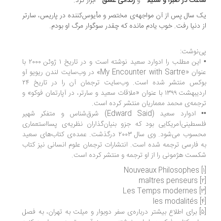
عت در صبرا و شتیلا
و
زندانی عشق
ابراز کرد.
 سال پس از آن مواجهه‌ی مختصر و مأیوس‌کننده در پاریس، سارتر
 دنیا رفت. خوب یادم مانده که چقدر سوگوار مرگ او بودم.
‌نوشت:
• این مطلب را ادوارد سعید نوشته است و در تاریخ ۱ ژوئن ۲۰۰۰ با
عنوان «My Encounter with Sartre» در وب‌سایت لندن ریویو آو
بوکس منتشر شده است. وب‌سایت ترجمان آن را در تاریخ ۲۴
اردیبهشت ۱۳۹۹ با عنوان «ملاقات سعید و سارتر، در آپارتمان فوکو» و
جمه‌ی محمد معماریان منتشر کرده است.
•• ادوارد سعید (Edward Said) شرق‌شناس و متفکر شهیر
سطینی‌آمریکایی بود که جزو بنیان‌گذاران نظریه‌ی پسااستعماری
محسوب می‌شود. وی سال ۲۰۰۳ درگذشت. عمده‌ی کتاب‌های سعید
 فارسی ترجمه شده است. انتشارات ترجمان علوم انسانی نیز کتاب
ست هژمونی را از او ترجمه و منتشر کرده است.
[۵] برای اطلاع بیشتر درباره‌ی سفر دوبوار و میلت به تهران، به فصل