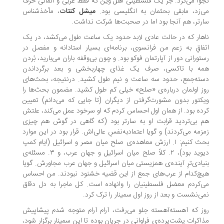
وا می‌کرد. جز یک فلسطینی اهل وین که فقط عربی و آلمانی حرف
‌زد، مابقی بحثمان به انگلیسی بود.
میشل کنتات
، مأخذشناس
رتر، هم آنجا بود اما در صحبت‌ها شرکت نداشت.
هار که در حالت عادی لابد حدود یک ساعت طول می‌کشد، در یک
فاقِ به زعم من فرانسوی، برنامه‌ای بسیار استادانه و مفصل در
تورانی دور از آپارتمان فوکو بود. و چون بی‌وقفه باران می‌بارید، بُردن
مه با تاکسی، صرف یک غذای چهاربخشی و بعد برگرداندن
ته‌جمع، حدود سه ساعت و نیم طول کشید. درنتیجه، بحث‌های
ز اولمان درباره‌ی «صلح» خیلی کم طول کشید. مضمون بحث‌ها را
کتور بدون مشورت‌گرفتن از دیگران (تا جایی که می‌دانم) تعیین
ده بود. از همان اول احساس کردم که او سرخود عمل می‌کند، علتش
 بی‌تردید قرابت او به سارتر بود (که گاهی در گوش هم چیزی
زمه می‌کردند) و گویا اعتمادبه‌نفسِ عالی‌اش. قرار بود در این موارد
بحث کنیم: ۱. ارزش معاهده‌ی صلح میان مصر و اسرائیل (ایام کمپ
دیوید بود)، ۲. کلاً صلح میان اسرائیل و جهان عرب، و ۳. مسئله‌ی
یادی‌ترِ آینده‌ی همزیستی میان اسرائیل و جهان عرب مجاورش. گویا
چ‌کدام از عرب‌های جمع از این قضیه خشنود نبودند. من احساس
‌کردم معضل فلسطینیان را وانهاده است. کل ماجرا به دل دقاق
ی‌نشست و بعد از روز اول سمینار را ترک کرد.
ز که آهسته‌آهسته جلو می‌رفت، آرام آرام متوجه شدم پیشاپیش
اکرات پشت‌پرده‌ی فراوانی در جریان بوده تا این سمینار برگزار شود،