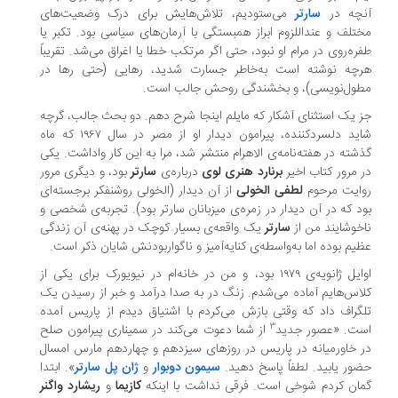
نچه در
سارتر
می‌ستودیم، تلاش‌هایش برای درک وضعیت‌های
تلف و عنداللزوم ابراز همبستگی با آرمان‌های سیاسی بود. تکبر یا
ره‌روی در مرام او نبود، حتی اگر مرتکب خطا یا اغراق می‌شد. تقریباً
رچه نوشته است به‌خاطر جسارت شدید، رهایی (حتی رها در
ول‌نویسی)، و بخشندگی روحش جالب است.
 یک استثنای آشکار که مایلم اینجا شرح دهم. دو بحث جالب، گرچه
شاید دلسردکننده، پیرامون دیدار او از مصر در سال ۱۹۶۷ که ماه
شته در هفته‌نامه‌ی الاهرام منتشر شد، مرا به این کار واداشت. یکی
 مرور کتاب اخیر
برنارد هنری لوی
درباره‌ی
سارتر
بود، و دیگری مرور
وایت مرحوم
لطفی الخولی
از آن دیدار (الخولی روشنفکر برجسته‌ای
د که در آن دیدار در زمره‌ی میزبانان سارتر بود). تجربه‌ی شخصی و
خوشایند من از
سارتر
یک واقعه‌ی بسیار کوچک در پهنه‌ی آن زندگی
یم بوده اما به‌واسطه‌ی کنایه‌آمیز و ناگواربودنش شایان ذکر است.
اوایل ژانویه‌ی ۱۹۷۹ بود، و من در خانه‌ام در نیویورک برای یکی از
اس‌هایم آماده می‌شدم. زنگ در به صدا درآمد و خبر از رسیدن یک
گراف داد که وقتی بازش می‌کردم با اشتیاق دیدم از پاریس آمده
۳
ست. «عصور جدید
از شما دعوت می‌کند در سمیناری پیرامون صلح
 خاورمیانه در پاریس در روزهای سیزدهم و چهاردهم مارس امسال
ور یابید. لطفاً پاسخ دهید.
سیمون دوبوار
و
ژان پل سارتر
». ابتدا
ان کردم شوخی است. فرقی نداشت با اینکه
کازیما
و
ریشارد واگنر