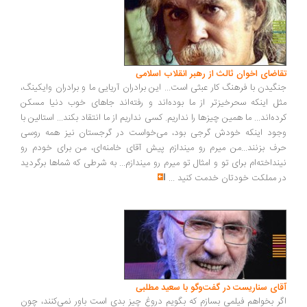
اضای اخوان ثالث از رهبر انقلاب اسلامی
گیدن با فرهنگ کار عبثی است... این برادران آریایی ما و برادران وایکینگ،
ل اینکه سحرخیزتر از ما بوده‌اند و رفته‌اند جاهای خوب دنیا مسکن
ده‌اند... ما همین چیزها را نداریم. کسی نداریم از ما انتقاد بکند... استالین با
ود اینکه خودش گرجی بود، می‌خواست در گرجستان نیز همه روسی
ف بزنند...من میرم رو میندازم پیش آقای خامنه‌ای، من برای خودم رو
نداخته‌ام برای تو و امثال تو میرم رو میندازم... به شرطی که شماها برگردید
 مملکت خودتان خدمت کنید
...
ای سناریست در گفت‌وگو با سعید مطلبی
ر بخواهم فیلمی بسازم که بگویم دروغ چیز بدی است باور نمی‌کنند، چون