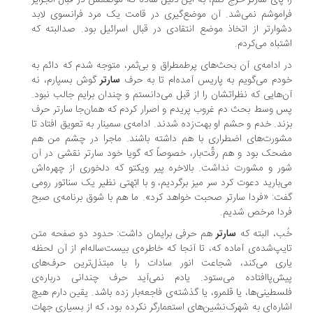
 پای سارتر خرج کنم، به این دلیل ساده که موضعش در قبال الجزایر
اموشم نمی‌شد. آن موضع‌گیری در قامت یک مرد فرانسوی لابد
وارتر از اتخاذ موضع انتقادی در قبال اسرائیل بود. صدالبته که
تباه می‌کردم.
 ادامه‌ی آن بحث‌های پرطمطراق و بی‌ثمر، متوجه شدم که دائم به
دم می‌گویم به پاریس آمده‌ام تا به حرف
سارتر
گوش بسپارم، نه
‌هایی که نظراتشان را از قبل می‌دانستم و چندان برایم جالب نبود.
 وسط بحث دم غروب پریدم و اصرار کردم که همان‌جا سارتر حرف
ند. خدم و حشم او بهت‌زده شدند. ادامه‌ی سمینار به تعویق افتاد تا
ورت‌های اضطراری با هم داشته باشند. ماجرا در چشم من هم
حک بود و هم رقّت‌بار، خصوصاً که گویا خود سارتر نقشی در آن
ر و مشورت نداشت. بالاخره پیر ویکتو که دلخوری از چهره‌اش
‌بارید دعوت کرد سر میز برگردیم، و با ابّهتی نظیر یک سناتور رومی
ت: «فردا سارتر صحبت خواهد کرد». ما هم با شوق برنامه‌ی صبح
دا مرخص شدیم.
ب، البته که
سارتر
هم حرفی برایمان داشت: حدود دو صفحه متن
یپ‌شده‌ی آماده که، تا آنجا که خاطره‌ی بیست‌ساله‌ام از آن لحظه
ری می‌کند، شجاعت انور سادات را با مبتذل‌ترین حرف‌های
ش‌پاافتاده می‌ستود. یادم نمی‌آید حرف چندانی درباره‌ی
سطینی‌ها، یا قلمرو، یا گذشته‌ی فاجعه‌بار زده باشد. یقین دارم هیچ
اره‌ای به شهرک‌نشین‌های استعمارگر نکرده بود، که از بسیاری جهات