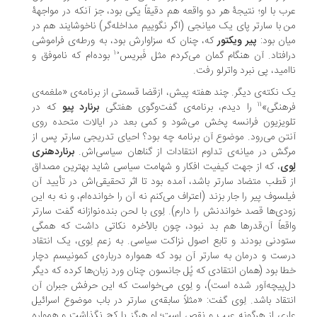
ب با او؛ نتیجۀ هر دو واقعه هم دقیقاً یکی بود، جز آنکه در مواجهۀ
 با سارتر پای یک میانجی (اگر نگوییم مداخله‌گر) ناخوشایند هم در
ان بود:
پیر ویکتور
که، چنان که سزاوارش بود، به ورطه‌ی فراموشی
۱۰
افتاد. آن هنگام گمان می‌کردم مثل فَبریس
بوده‌ام که ناموفق و
امید، پی نبرد واترلو رفت.
 نکته‌ی دیگر. چند هفته پیش، ازقضا قسمتی از برنامه‌ی «ملغمه‌ی
۱۱
هنگی»
را دیدم، برنامه‌ی گفت‌وگوی هفتگی
برنارد پیو
که در
ویزیون فرانسه پخش می‌شود و کمی بعد در ایالات متحده روی
تن می‌رود. موضوع آن برنامه چه بود؟ احیای تدریجی سارتر پس از
گش در میانه‌ی تداوم انتقادات از گناهان سیاسی‌اش.
برناردهنری
وی
، که از جهت کیفیت افکار و شهامت سیاسی شاید بهترین مصداق
 قطب متضاد سارتر باشد، آمده بود تا اثر تحقیقی‌اش در تأیید آن
لسوف پیر را جار بزند (اعتراف می‌کنم نه آن را خوانده‌ام، و نه به این
دی‌ها قصد خواندنش را دارم). لِوی با لحن بنده‌نوازانه گفت سارتر
قعاً آن‌قدرها هم بد نبود، چون بالأخره نکاتی داشت که همگی
ودنی بودند و تابع اصول نزاکت سیاسی. به زعم لِوی، یک انتقاد
ست و درمان به سارتر آن بود که همواره درباره‌ی کمونیسم دچار
ا بود (همان انتقادی که پُل جانسون چنان ورد زبان‌ها کرده که دیگر
‌پیچه‌آور شده است)، و لِوی می‌خواست که این حرفش جبران آن
تقاد باشد. لِوی گفت: «مثلاً سابقه‌ی سارتر در باب موضوع اسرائیل
ری از هرگونه عیب و نقص است؛ او هرگز پا کج نگذاشت و همواره