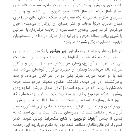
شند دور و برش بودند. در آن ایام من در وادی سیاست فلسطین
بسیار فعال بودم: در سال ۱۹۷۹ عضو شورای ملی شده بودم، و در
رهای مکرّرم به بیروت (که هم‌زمان با جنگ داخلی لبنان بود) برای
دن مادرم، مرتباً عرفات و اکثر رهبران آن روزگار را می‌دیدم. خیال
‌کردم اگر در چنین برهه‌ی «حساسی» از رقابت مرگبارمان با اسرائیل
 شیرین‌زبانی بتوانم حرفی یا بیانیه‌ای از سارتر در دفاع از فلسطینیان
آورم، دستاورد بزرگی شمرده می‌شود.
 طول ناهار و جلسه‌ی بعدازظهر،
پیر ویکتور
را یک‌جور سوزنبان آن
ینار می‌دیدم که همه‌ی قطارها را، از جمله خود سارتر را، هدایت
‌کند. علاوه بر آن پچ‌پچ‌های مرموزشان سر میز، سارتر و ویکتور
ازگاه بلند می‌شدند: ویکتور آن پیرمرد بی‌قرار را گوشه‌ای می‌بُرد، تند
د با او حرف می‌زد، سارتر یکی دو بار سر تکان می‌داد، و بعد
می‌گشتند. در این میانه، تک‌تک اعضای سمینار می‌خواستند حرف
دشان را بزنند، که در نتیجه استدلال‌کردن محال می‌شد. اما به‌زودی
شن شد که موضوع واقعی جلسه پیش‌بُرد اسرائیل بود، همانی که
روز «عادی‌سازی» نامیده می‌شود، نه عرب‌ها یا فلسطینیان. پیش از
، چندین و چند عرب تلاش کرده بودند تعدادی از روشنفکران بسیار
ان‌مایه را متقاعد کنند که آرمان‌شان عادلانه است به این امید که به
سی از جنس
آرنولد توین‌بی
یا
شان مک‌براید
تبدیل شوند. کمتر
ی از آن عالی‌مقامان متقاعد شده بود. به نظرم می‌ارزید این زحمت