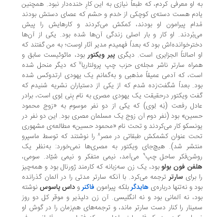
 او معرفی کردم، که طبعاً نیازی به این کارِ خنده‌دار نبود. همچنین
ادم هست دسته‌ی کوچکی از خدم و حشم که عصای دستش بودند
دام پیرامون او بودند، کمکش می‌کردند و کارهایش را پیش
‌بُردند. او کار و بار اصلی زندگی آن‌ها شده بود. یکی از آن‌ها
ترخوانده‌اش بود که بعداً فهمیدم مدیر آثار اوست؛ به من گفتند که
 اصالتاً الجزایری است. دیگری
پیر ویکتور
بود، مائوئیست سابق و
۷
راه سارتر ناشر مجله‌ی حزب چپ پرولتاریا
که دیگر منحل شده
ت، که آدمی عمیقاً مذهبی و به‌گمانم یک یهودی ارتدوکس شده
د. بعداً شگفت‌زده شدم که از یکی از دستیاران نشریه شنیدم که
ت ویکتور درحقیقت یک یهودی مصری به نام بِنی لِوی است، برادر
دل رفعت (نِه لِوی) که یکی از دو نفر موسوم به «زوج محمود
ین» بود (نفر دوم آن زوج یک مسلمان مصری بود. این دو نفر در
نسکو کار می‌کردند و تحت نام «محمود حسین» مطالعه‌ی مشهوری
۸
حت عنوان کشمکش طبقاتی در مصر
را نوشتند که توسط ماسپرو
تشر شد). هیچ‌جای ویکتور به مصری‌ها نمی‌خورد: به‌نظر یک
۹
وشن‌فکر ساحل چپ
می‌آمد، نیمی متفکر و نیمی شیّاد. سومی،
فن فون بولو
بود، یک زن سه‌زبانه که کارمند ژورنال بود و همه‌چیز
 برای
سارتر
ترجمه می‌کرد. با آنکه سارتر مدتی را در آلمان گذرانده
د و نه‌تنها درباره‌ی
هایدگر
بلکه پیرامون
فاکنر
و
داس پاسوس
نوشته
د، نه آلمانی بود و نه انگلیسی. آن زن دلپذیر و موقر کل دو روز
ینار را کنار دست سارتر ماند، و ترجمه‌های هم‌زمان را در گوش او