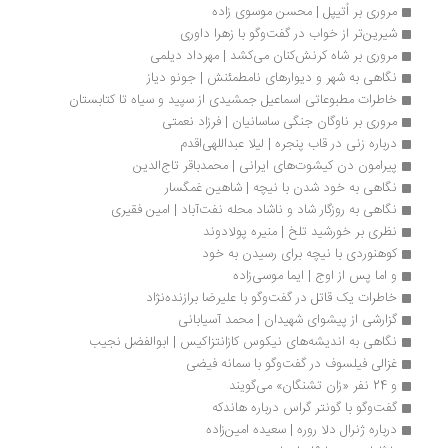
مروری بر اُتیپل | محسن موسوی زاده
شیرین‌تر از خواب در گفت‌وگو با زهرا داوری
مروری بر شاه کرنش‌کنان می‌کشد | مهرداد دیلمی
نگاهی به شهر و دیوارهای نامطمئنش | جونو دیاز
خاطرات مطبوعاتی اسماعیل جمشیدی از سپید و سیاه تا کتابستان
مروری بر ناوگان جنگی ساسانیان | فرزاد نعمتی
درباره زنی در قاب پنجره | لیلا عبداللهی‌اقدم
پیرامون دن کیشوت‌های ایرانی | محمدباقر تاج‌الدین
نگاهی به خود شدن با نیچه | شاهین غمگسار
نگاهی به روزگار شاد و ناشاد محله نفت‌آباد | امین فقیری
نظری بر خورشید تلخ | منیره پولادوند
کوهنوردی با نیچه برای رسیدن به خود
و اما پس از اوج | ایما موسی‌زاده
خاطرات یک قاتل در گفت‌وگو با علیرضا برازنده‌نژاد
گزارشی از پیشوای شهیدان | محمد آسیابانی
نگاهی به اندیشه‌های نیکوس کازانتزاکیس | ابوالفضل نجیب
غزالی فیلسوف در گفت‌وگو با سمانه فیضی
و 24 نفر «زان تشنگان» می‌گویند
گفت‌‌وگو با گونتر گراس درباره هاندکه
درباره ژنرال دلا روره | سعیده امین‌زاده