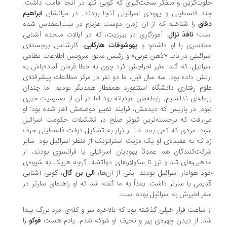
وت‌گزین و متفکر سخت‌گیری که گویی تنها در آنجا اقامت داشت.
د فلسطینی و یهودی اسرائیلی آنجا بودند. در میانشان
ابراهیم
اق
را شناختم که از آن زمان دوست عزیزم در بیت‌المقدس شده
ست؛
نافذ نزال
، آموزگاری در بیرزیت، که در ایالات متحده آشنایی
تصری با او داشتم؛ و
یهوشوفات هارکابی
، کارشناس برجسته‌ی
رائیلی در باب «ذهن عربی» و رئیس سابق سرویس اطلاعات نظامی
رائیل، که گلدا مئیر اخراجش کرد چون به خطا فرمان آماده‌باش به
تش داده بود. سه سال قبل، ما دو نفر در مرکز مطالعات پیشرفته‌ی
وم رفتاری دانشگاه استنفورد همقطار همدیگر بودیم اما چندان
بطه‌ای نداشتیم. رابطه‌مان مؤدبانه بود اما در آن از صمیمیت خبری
ود. در پاریس که دیدمش، فرآیند تغییر موضعش آغاز شده بود: او
‌رفت که برجسته‌ترین کبوتر صلح در تشکیلات حکومت اسرائیل
د، مردی که کمی بعد علناً از نیاز به تشکیل دولت فلسطینی حرف
 که به عقیده‌ی او یک مزیت استراتژیک از منظر اسرائیل بود. سایر
کت‌کنندگان هم عمدتاً یهودیان اسرائیلی یا فرانسوی بودند، از
هبی‌های تند و تیز تا سکولارهای دوآتشه، گرچه هریک به شیوه‌ی
د هوادار اسرائیل بودند. یکی از آن‌ها،
الی بن گال
، گویی آشنایی
یمی با سارتر داشت. بعداً به ما گفته شد که او راهنمای سارتر در
ر اخیرش به اسرائیل بوده است.
 ساعت قرار خیلی گذشته بود که بالاخره سر و کله‌ی مرد بزرگ پیدا
. از دیدن چهره‌ی پیر و نحیف او شوکه شدم. یادم هست
فوکو
را