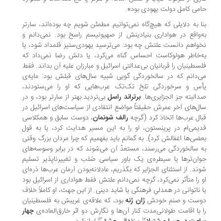
می کامل دولت یهودی بود».
ا به دلایلی که هیچ‌گاه نمی‌توانیم مطمئن شویم چه بوده‌اند، سارتر
‌واقع در هواداری بنیادینش از صهیونیسم راسخ بود. نمی‌دانم و
واهم دانست علتش چه بود: می‌ترسید یهودی‌ستیز قلمداد شود، یا
‌خاطر هولوکاست احساس گناه می‌کرد، یا دلش رضا نمی‌داد که
سطینیان را قربانیان بی‌عدالتی اسرائیل و مبارزان علیه آن بداند. فقط
‌دانم که در سالخوردگی گویی شبیه سال‌های قبلش بود: مایه‌ی
أس و سرخوردگی تلخ تک‌تک عرب‌هایی که او را می‌ستودند،
البته جز الجزایری‌ها.
برتراند راسل
بی‌تردید بهتر از سارتر بود، و در
ل‌های آخر عمرش حقیقتاً مواضع انتقادی از سیاست‌های اسرائیل در
ال عرب‌ها اتخاذ کرد (گرچه
رالف شونمان
، دوست سابق و همکلاسی
یمی‌ام در پرینستون، او را به این مسیر هدایت کرد، یا به قول
ضی‌ها اغفالش کرد). به گمانم باید بفهمیم که چرا مردان بزرگ وقتی
 سالخوردگی می‌رسند، مستعدّ آن می‌شوند که در برابر وسوسه‌های
ان‌ترها یا سیطره‌ی یک باور سیاسی صُلب و تغییرناپذیر تسلیم
ند. از استثنای الجزایر که بگذریم، عادلانه‌بودن آرمان عرب‌ها ذره‌ای
 را متأثر نمی‌کرد، گرچه نمی‌دانم علتش فقط هواداری از اسرائیل بود
 ناتوانی در همدلیِ فرهنگی یا شاید دینی. از این جهت، او کاملاً خلاف
وست و صنم خودش
ژان ژنه
بود، که علاقه‌ی غریبش به فلسطینیان
 با اقامت طولانی‌مدت کنار آن‌ها و نگارش دو اثر خارق‌العاده‌ی
چهار
۱۳
۱۲