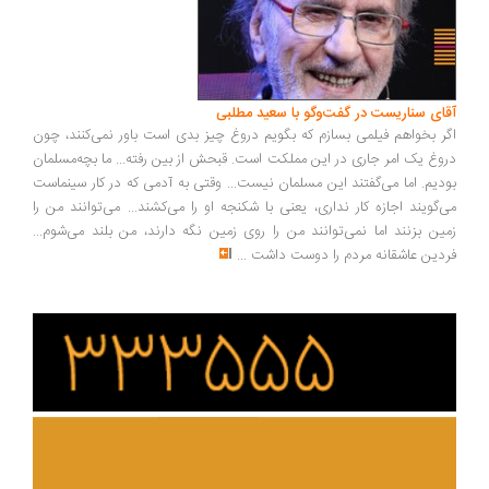
آقای سناریست در گفت‌وگو با سعید مطلبی
اگر بخواهم فیلمی بسازم که بگویم دروغ چیز بدی است باور نمی‌کنند، چون
دروغ یک امر جاری در این مملکت است. قبحش از بین رفته... ما بچه‌مسلمان
بودیم. اما می‌گفتند این مسلمان نیست... وقتی به آدمی که در کار سینماست
می‌گویند اجازه کار نداری، یعنی با شکنجه او را می‌کشند... می‌توانند من را
زمین بزنند اما نمی‌توانند من را روی زمین نگه دارند، من بلند می‌شوم...
فردین عاشقانه مردم را دوست داشت
...