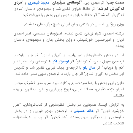
سمت چپ
" اثر مهدی ربی، "
گوساله‌ی سرگردان
"
مجید قیصری
و "
مردی
که گورش گم شد
" اثر حافظ خیاوی تقدیر شد و مجموعه‌ی داستان "مردی
که گورش گم شد" اثر حافظ خیاوی تندیس این بخش را دریافت کرد.
روزی روزگاری امسال در رشته‌ی رمان ایرانی هیچ برگزیده‌ای نداشت.
فرشته احمدی، شهلا زرلکی، لادن نیکنام، امیرارسلان فصیحی، امیر احمدی
آریان و امیرحسین خورشیدفر، داوران بخش رمان و مجموعه‌ی داستان
بودند.
اما در بخش داستان‌های غیرایرانی، از "اپرای شناور" اثر جان‌ بارت با
ترجمه‌ی سهیل سمی، "بائودلینو" اثر
اومبرتو اکو
با ترجمه‌ی رضا علیزاده و
"
دم را دریاب
" اثر
سال‌ بلو
با ترجمه‌ی بابک تبرایی تقدیر شد و تندیس
این بخش به "اپرای شناور" اثر جان‌ بارت با ترجمه‌ی سهیل سمی داده شد.
داوری این بخش را رضا سیدحسینی، کاوه میرعباسی، مدیا کاشیگر، موسی
اسوار، مژده دقیقی، اسدالله امرایی، فروغ پوریاوری و علی عبداللهی برعهده
داشتند.
به گزارش ایسنا، همچنین در بخش نظرسنجی از کتاب‌فروشان، "هزار
خورشید تابان" اثر
خالد حسینی
با ترجمه‌ی مهدی غبرایی و در بخش
نظرسنجی از نخبگان غیرنویسنده، "ها کردن" اثر پیمان هوشمندزاده
انتخاب شدند.