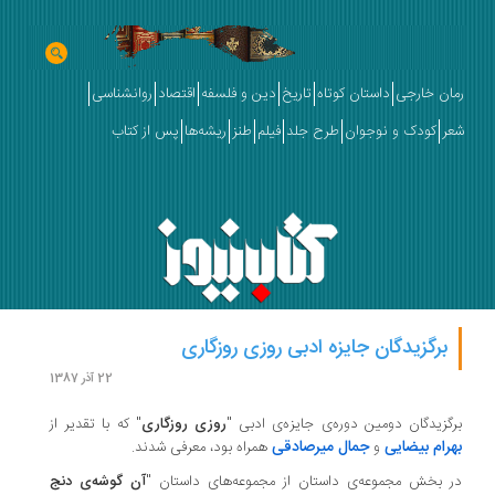
رمان خارجی
داستان کوتاه
تاریخ
دین و فلسفه
اقتصاد
روانشناسی
شعر
کودک و نوجوان
طرح جلد
فیلم
طنز
ریشه‌ها
پس از کتاب
برگزیدگان جایزه ادبی روزی روزگاری
22 آذر 1387
برگزیدگان دومین دوره‌ی جایزه‌ی ادبی "
روزی روزگاری
" که با تقدیر از
بهرام بیضایی
جمال میرصادقی
و
همراه بود، معرفی شدند.
در بخش مجموعه‌ی داستان از مجموعه‌ها‌ی‌ داستان "
آن گوشه‌ی دنج