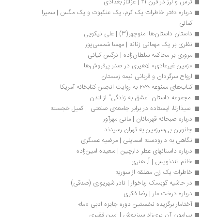
ترس و لرز در قرن 21 | غزلناز بغدادی
درباره دفتر خاطرات یک کرم، یک عنکبوت و یک مگس | سمیرا 
کمالی
داستان داستان‌ها: منوچهر(3) | علی نیکویی
نظری بر یک مهمانی زنانه | مهسا شمسی‌پور
مروری بر محاکمه سلطان‏‌زاده | نرگس کیانی
«زمین غیرعادی» لاهیری در صدر پرفروش‌ها 
ارواح سرگردان و قربانی نیمه زمستان
کتاب‌های ممنوعه ۲۰۲۰ به روایت انجمن کتابخانه آمریکا
 مجموعه داستان "عشق به زندگی" از لندن 
 سیذارتا، ایستاده در برابر جامعه‌ی صنعتی  | کمیل خجسته
درباره صبحانه قهرمانان | مانی مهرآور
جانوران بی‌سرزمین به تهران رسیدند
نگاهی به دارودسته‌ اسمایلی | مرضیه عسگری
درباره داستانهای عطر دارچین | سعیده امین‌زاده
خانم تندنویس | اُ. هنری
خاطرات یک زن مطلقه از سوریه
در حاشیه گوبسک رباخوار | نادر شهریوری (صدقی)
درباره درخت مار | رضا فکری
آختامار برگزیده نخستین دوره جایزه ادبی «ما»
پیرامون آن پری‌زاد سبزپوش | امین فقیری