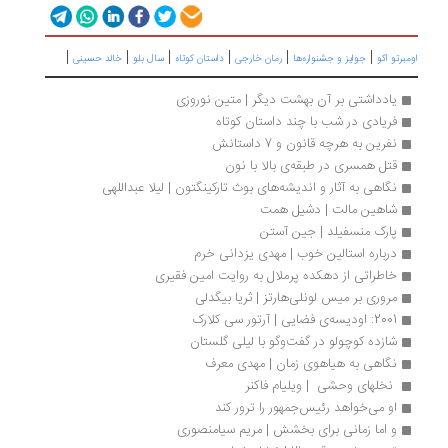
|
|
|
|
|
|
اومبرتو اکو
جوایز و جشنواره‌ها
رمان خارجی
داستان کوتاه
سال بلو
خالد حسینی
یادداشتی بر آن بهشت دیگر | متین نوروزی
فریادی در شب با چند داستان کوتاه
نفرین به هرچه قانون و 7 داستانش
قتل همسری در طبقه‌‎ی بالا با نون
نگاهی به آثار و اندیشه‌های بوث تارکینگتون | لیلا عبداللهی
شاهین مالت | دشیل همت
پارک منسفیلد | جین آستن
درباره استالین خوب | مهدی یزدانی خرم 
خاطراتی از دهکده پرملال به روایت امین فقیری
مروری بر میس لونلی‌هارتز | ثریا بیگدلی
2001: اودیسه­‌ی فضایی | آرتور سی کلارک
شازده کوچولو در گفت‌وگو با لیلی گلستان
نگاهی به هیاهوی زمان | مهدی معرف
 نخلهای وحشی  | ویلیام فاکنر
او می‌خواهد رئیس‌جمهور را ترور کند
و اما زمانی برای بخشش | مریم سیامنصوری