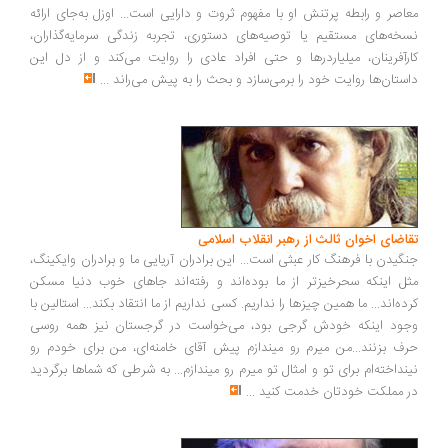
معاصر و رابطه پرتنش او با مفهوم ثروت و دارایی است... اوزل به‌جای ارائه
نسخه‌های مستقیم یا توصیه‌های دستوری، تجربه زندگی سرمایه‌گذاران،
کارآفرینان، میلیاردرها و حتی افراد عادی را روایت می‌کند و از دل این
داستان‌ها روایت خود را برمی‌سازد و بحث را به پیش می‌راند
...
تقاضای اخوان ثالث از رهبر انقلاب اسلامی
جنگیدن با فرهنگ کار عبثی است... این برادران آریایی ما و برادران وایکینگ،
مثل اینکه سحرخیزتر از ما بوده‌اند و رفته‌اند جاهای خوب دنیا مسکن
کرده‌اند... ما همین چیزها را نداریم. کسی نداریم از ما انتقاد بکند... استالین با
وجود اینکه خودش گرجی بود، می‌خواست در گرجستان نیز همه روسی
حرف بزنند...من میرم رو میندازم پیش آقای خامنه‌ای، من برای خودم رو
نینداخته‌ام برای تو و امثال تو میرم رو میندازم... به شرطی که شماها برگردید
در مملکت خودتان خدمت کنید
...