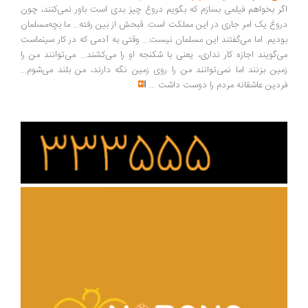
اگر بخواهم فیلمی بسازم که بگویم دروغ چیز بدی است باور نمی‌کنند، چون
دروغ یک امر جاری در این مملکت است. قبحش از بین رفته... ما بچه‌مسلمان
بودیم. اما می‌گفتند این مسلمان نیست... وقتی به آدمی که در کار سینماست
می‌گویند اجازه کار نداری، یعنی با شکنجه او را می‌کشند... می‌توانند من را
زمین بزنند اما نمی‌توانند من را روی زمین نگه دارند، من بلند می‌شوم...
فردین عاشقانه مردم را دوست داشت
...