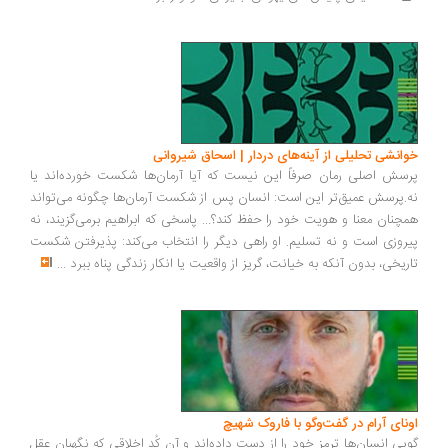
خوانشی تحلیلی از آینه‌های دردار | اسحاق شیروانی
پرسش اصلی رمان صرفاً این نیست که آیا آرمان‌ها شکست خورده‌اند یا
نه.پرسش عمیق‌تر این است: انسان پس از شکست آرمان‌ها چگونه می‌تواند
همچنان معنا و هویت خود را حفظ کند؟... پاسخی که ابراهیم برمی‌گزیند، نه
پیروزی است و نه تسلیم. او راهی دیگر را انتخاب می‌کند: پذیرفتن شکست
تاریخی، بدون آنکه به خیانت، گریز از واقعیت یا انکار زندگی پناه ببرد
...
اونای آرام در گفت‌وگو با فاروک شهیچ‭
گویی انسان‌ها ترمزِ خود را از دست داده‌اند و آن کُدِ اخلاقی که نگهبان عقل