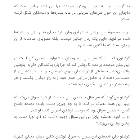
به گزارش ایبنا به نقل از رویترز، «برنده تنها می‌ماند» رمانی است که
ماجرای آن حول قتل‌های سریالی در عالم ستاره‌ها و مدسازان شکل گرفته
است.
نویسنده سرشناس برزیلی که در این رمان وارد دنیای فیلم‌سازان و ستاره‌ها
شده می‌گوید: «این یک رمان جنایی نیست، بلکه تصویری صادقانه از آن
چیزی است که ما اکنون هستیم».
کوئیلوی 61 ساله که هر سال از میهمانان جشنواره سینمایی کن است در
این رمان درصدد برآمده تا روشن کند که چرا بازدیدکنندگان «کن» اینچنین
رفتار می‌کنند. «جماعتی از ثروتمندان جهان هر سال خواب و خوراکشان را از
دست می‌دهند تا با حضور در این جمع خود را به رخ دیگران بکشند و هر
چه بیشتر در دنیای سرگرمی بدرخشند».
کوئیلو می‌گوید که هر سال با دیدن این جماعت از خود سوال می‌کند که
اینها این همه مصرف می‌کنند تا به چه چیزی دست یابند؟‌ دغدغه پاسخ
گفتن به همین سوال بود که موجب نوشتن آخرین کتاب او شد.
او می‌گوید: همشه برای من این سوال وجود داشت که آنها چرا دست به
چنین رفتاری می‌زنند؟
کوئیلو برای شکافتن این سوال به سراغ نوشتن کتابی درباره دنیای شهرت