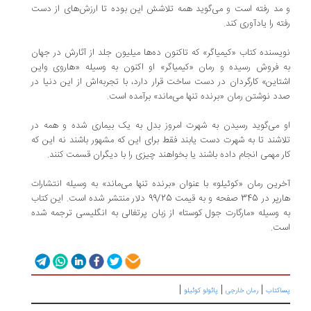
و مد رفته است و می‌گوید همه تلاشش این بوده تا ارزش‌های از دست
رفته را یادآوری کند.
نویسنده کتاب «کیمیاگر» که تاکنون ده‌ها میلیون جلد از آثارش در جهان
به فروش رسیده و رمان «کیمیاگر» او اکنون به وسیله «هاروی واین
اشتاین» کارگردان در دست ساخت قرار دارد، با تجربه‌اش از این دنیا در
صدد نوشتن رمان «برنده تنها می‌ماند» برآمده است.
او می‌گوید رسیدن به شهرت امروز بدل به یک بیماری شده و همه در
تلاشند تا به شهرت دست یابند فقط برای این که مشهور باشند نه این که
کار مهمی انجام داده باشند یا بخواهند چیزی را با دیگران قسمت کنند.
آخرین رمان «کوئیلو» با عنوان «برنده تنها می‌ماند» به وسیله انتشارات
هارپر در 345 صفحه و به قیمت 99/25 دلار منتشر شده است. این کتاب
به وسیله «مارگارت جول کوستا» از زبان پرتغالی به انگلیسی ترجمه شده
است.
|
|
|
پساکتاب
رمان خارجی
پائولو کوئیلو