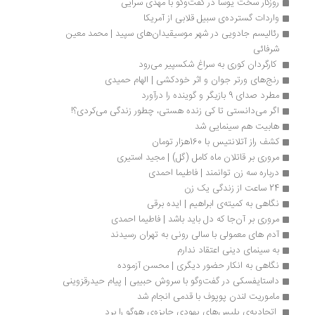
روزگار سخت یوسا در گفت‌وگو با مهدی سرایی
واردات گسترده‌ی سبیل قلابی از آمریکا
رئالیسم جادویی در شهر موسیقیدان‌های سپید | محمد معین 
شرفائی
 کارگردان کوری به سراغ شکسپیر می‌رود 
رنج‌های ورتر جوان و اثر خودکشی | الهام حمیدی 
مطرد صدای 9 بازیگر و گوینده را درآورد
اگر می‌دانستی تا کی زنده هستی، چطور زندگی می‌کردی؟!
هابیت هم سینمایی شد 
کشف راز آتلانتیس با 160هزار تومان
مروری بر قاتلان ماه کامل (گل) | مجید استیری
درباره سه زن توانمند | فاطیما احمدی
24 ساعت از زندگی یک زن
نگاهی به کمیته‌ی ابراهیم | ایده برقی
مروری بر آن‌جا که دل باید باشد | فاطیما احمدی
آدم های معمولی با سالی رونی به تهران رسیدند
به سینمای دینی اعتقاد ندارم
نگاهی به انکار حضور دیگری | محسن آزموده
داستایفسکی در گفت‌وگو با سروش حبیبی | پیام حیدرقزوینی
ماموریت لندن پوپوف با قدمی انجام شد
 اتحادیه‌ی پلیس‌های یهودی جایزه‌ی هوگو را برد 