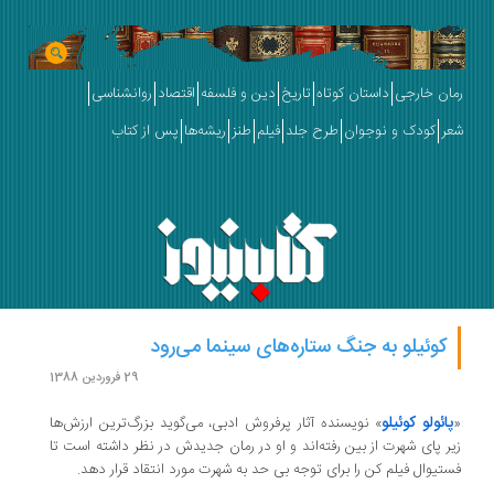
رمان خارجی
داستان کوتاه
تاریخ
دین و فلسفه
اقتصاد
روانشناسی
شعر
کودک و نوجوان
طرح جلد
فیلم
طنز
ریشه‌ها
پس از کتاب
کوئیلو به جنگ ستاره‌های سینما می‌رود
29 فروردین 1388
پائولو کوئیلو
«
» نویسنده آثار پرفروش ادبی، می‌گوید بزرگ‌ترین ارزش‌ها
زیر پای شهرت از بین رفته‌اند و او در رمان جدیدش در نظر داشته است تا
فستیوال فیلم کن را برای توجه بی حد به شهرت مورد انتقاد قرار دهد.