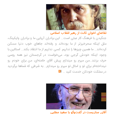
تقاضای اخوان ثالث از رهبر انقلاب اسلامی
جنگیدن با فرهنگ کار عبثی است... این برادران آریایی ما و برادران وایکینگ،
مثل اینکه سحرخیزتر از ما بوده‌اند و رفته‌اند جاهای خوب دنیا مسکن
کرده‌اند... ما همین چیزها را نداریم. کسی نداریم از ما انتقاد بکند... استالین با
وجود اینکه خودش گرجی بود، می‌خواست در گرجستان نیز همه روسی
حرف بزنند...من میرم رو میندازم پیش آقای خامنه‌ای، من برای خودم رو
نینداخته‌ام برای تو و امثال تو میرم رو میندازم... به شرطی که شماها برگردید
در مملکت خودتان خدمت کنید
...
آقای سناریست در گفت‌وگو با سعید مطلبی