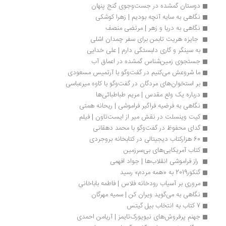
دوستان گمشده در جست‌وجوی گنج پنهان 
نگاهی به سایه آنچه بودیم | زهرا کوشکی
نگاهی به دریا و زهر | مرتضی منصف
 جایزه هریت تابمن برای سفر چمدان اشلی
به سینگر و گاری دلبستگی دارم | علی خدایی
جستجوی زمین‌شناس گمشده در اعماق آب
ما شروعش می‌کنیم در گفت‌وگو با آرتمیس مسعودی
بر استخوان‌های مردگان در گفت‌وگو با کاوه میرعباسی
درباره یک ولع مقدس | مریم طباطبائی‌ها
نگاهی به فرضیه فراگیر فراموشی | ریحانه همتی
کیت وینسلت در نقش میر از ایست‌تاون | فیلم
گدای محفوظ در گفت‌وگو با محمد دهقانی
60 هزارکتاب دیجیتالی در کتابخانه بروجردی
کتاب آمریکایی‌های بی‌سرزمین
 راز فراموشی انقلاب‌ها | جواد افهمی 
گنکور2019 به «همه مردم» رسید
مروری بر آسیاب رودخانه فلاس | فاطمه باباخانی
نگاهی به می‌گوید ویران کن | سمیه مهرگان
7 کتاب به انتخاب بیل گیتس
جهنمِ پرفروش‌های نیویورک‌تایمز | آریامن احمدی