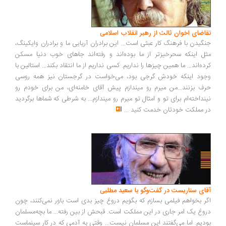
تقاضای اخوان ثالث از رهبر انقلاب اسلامی
جنگیدن با فرهنگ کار عبثی است... این برادران آریایی ما و برادران وایکینگ،
مثل اینکه سحرخیزتر از ما بوده‌اند و رفته‌اند جاهای خوب دنیا مسکن
کرده‌اند... ما همین چیزها را نداریم. کسی نداریم از ما انتقاد بکند... استالین با
وجود اینکه خودش گرجی بود، می‌خواست در گرجستان نیز همه روسی
حرف بزنند...من میرم رو میندازم پیش آقای خامنه‌ای، من برای خودم رو
نینداخته‌ام برای تو و امثال تو میرم رو میندازم... به شرطی که شماها برگردید
در مملکت خودتان خدمت کنید
...
آقای سناریست در گفت‌وگو با سعید مطلبی
اگر بخواهم فیلمی بسازم که بگویم دروغ چیز بدی است باور نمی‌کنند، چون
دروغ یک امر جاری در این مملکت است. قبحش از بین رفته... ما بچه‌مسلمان
بودیم. اما می‌گفتند این مسلمان نیست... وقتی به آدمی که در کار سینماست