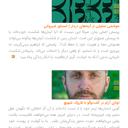
خوانشی تحلیلی از آینه‌های دردار | اسحاق شیروانی
پرسش اصلی رمان صرفاً این نیست که آیا آرمان‌ها شکست خورده‌اند یا
نه.پرسش عمیق‌تر این است: انسان پس از شکست آرمان‌ها چگونه می‌تواند
همچنان معنا و هویت خود را حفظ کند؟... پاسخی که ابراهیم برمی‌گزیند، نه
پیروزی است و نه تسلیم. او راهی دیگر را انتخاب می‌کند: پذیرفتن شکست
تاریخی، بدون آنکه به خیانت، گریز از واقعیت یا انکار زندگی پناه ببرد
...
اونای آرام در گفت‌وگو با فاروک شهیچ‭
گویی انسان‌ها ترمزِ خود را از دست داده‌اند و آن کُدِ اخلاقی که نگهبان عقل
سلیم بود، فروریخته است. در دنیای امروز، همه می‌خواهند فاشیست باشند؛
یعنی می‌خواهند نفرت، محورِ زندگی‌شان باشد... ما با گوشت و پوست خود
احساس کردیم «دیگری» بودن چه معنایی دارد... نوشتن پاسخی است به