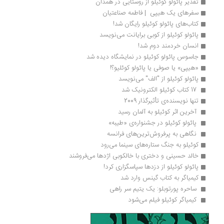
تقدیر پائولو کوئیلو از روستایی در همدان
سفرهای یک هیپی  | فاطمه صناعتیان
کتاب‌های پائولو کوئیلو رایگان شد!
پائولو کوئیلو از کوبی برایانت می‌نویسد
انسان خردمند دوم شد!
جاسوس پائولو کوئیلو در نمایشگاه دیده شد
«هیپی» یا صوفی یا پائولو کوئلیو؟!
پائولو کوئیلو از "الف" می‌نویسد 
 17 کتاب کوئیلو الکترونیک شد 
تنها نویسنده‌ی تأثیرگذار 2009 
 آخرین اثر کوئیلو به آلمان رسید 
 پائولو کوئیلو در جشنواره‌ی «طیبه»
 نگاهی به پرفروش‌ترین‌های فرانسه 
کوئیلو به جنگ ستاره‌های سینما می‌رود 
خالد حسینی و دختری با خالکوبی اژدها می‌فروشند
پائولو کوئیلو از دزدها سپاسگزاری کرد! 
کیمیاگر به کتاب گینس وارد شد 
 ساحره پورتوبلو: یک یتیم سر راهی
 کیمیاگر کوئیلو فیلم می‌شود 