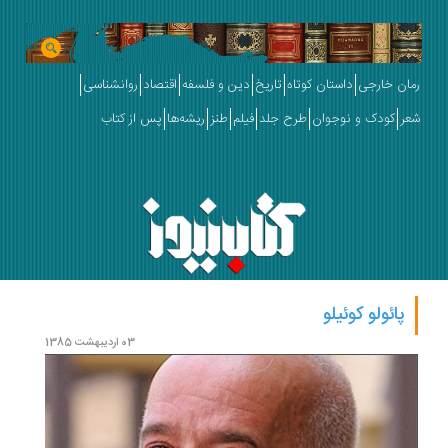
رمان خارجی
داستان کوتاه
تاریخ
دین و فلسفه
اقتصاد
روانشناسی
شعر
کودک و نوجوان
طرح جلد
فیلم
طنز
ریشه‌ها
پس از کتاب
پائولو کوئیلو
03 اردیبهشت 1385