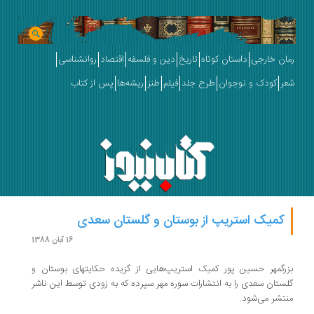
رمان خارجی
داستان کوتاه
تاریخ
دین و فلسفه
اقتصاد
روانشناسی
شعر
کودک و نوجوان
طرح جلد
فیلم
طنز
ریشه‌ها
پس از کتاب
کمیک استریپ از بوستان و گلستان سعدی
16 آبان 1388
بزرگمهر حسین پور کمیک استریپ‌هایی از گزیده حکایتهای بوستان و
گلستان سعدی را به انتشارات سوره مهر سپرده که به زودی توسط این ناشر
منتشر می‌شود.