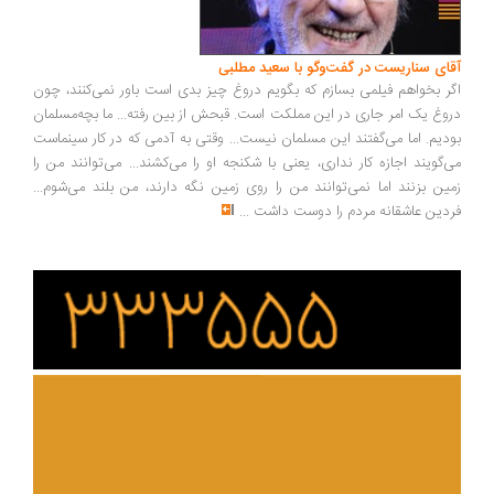
آقای سناریست در گفت‌وگو با سعید مطلبی
اگر بخواهم فیلمی بسازم که بگویم دروغ چیز بدی است باور نمی‌کنند، چون
دروغ یک امر جاری در این مملکت است. قبحش از بین رفته... ما بچه‌مسلمان
بودیم. اما می‌گفتند این مسلمان نیست... وقتی به آدمی که در کار سینماست
می‌گویند اجازه کار نداری، یعنی با شکنجه او را می‌کشند... می‌توانند من را
زمین بزنند اما نمی‌توانند من را روی زمین نگه دارند، من بلند می‌شوم...
فردین عاشقانه مردم را دوست داشت
...