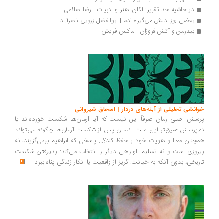
در حاشیه حد تقریر: لکان، هنر و ادبیات | رضا صائمی
بعضی روزا دلش می‌گیره آدم | ابوالفضل زرویی نصرآباد 
بیدرمن و آتش‌افروزان | ماکس فریش
خوانشی تحلیلی از آینه‌های دردار | اسحاق شیروانی
پرسش اصلی رمان صرفاً این نیست که آیا آرمان‌ها شکست خورده‌اند یا
نه.پرسش عمیق‌تر این است: انسان پس از شکست آرمان‌ها چگونه می‌تواند
همچنان معنا و هویت خود را حفظ کند؟... پاسخی که ابراهیم برمی‌گزیند، نه
پیروزی است و نه تسلیم. او راهی دیگر را انتخاب می‌کند: پذیرفتن شکست
تاریخی، بدون آنکه به خیانت، گریز از واقعیت یا انکار زندگی پناه ببرد
...