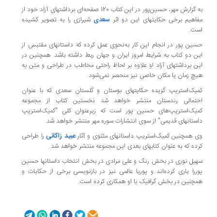
به گزارش مهر، حسین‌پور در این کتاب 120 صفحه‌ای برداشتهای آزاد خود از
مفاهیم برخی حکایتهای این دو اثر
سعدی
شیرازی را به ‌تصویر کشیده
است.
حسین پور در انجام این کار به‌نحوی عمل کرده‌ که داستانهای مقتبس از
این دو کتاب به شرایط امروز ایران و جهان ربط داشته باشد. همچنین در
این برداشتهای آزاد او علاوه بر لحاظ راحتی مخاطب در طراحی و متن به
هیچ زمان یا مکان خاصی نیز منحصر نمی‌شود.
کمیک‌استریپ گزیده حکایتهای بوستان و گلستان
سعدی
که با عنوان
احتمالی رندستان منتشر خواهد شد نخستین کتاب از مجموعه
کمیک‌استریپ‌‌های حسین پور است که زیرعنوان کلی "کمیک‌استریپ
داستانهای قدیمی" از سوی انتشارات سوره مهر منتشر خواهد شد.
عبید زاکانی
وی همچنین کمیک‌استریپ داستانهای مثنوی و آثار
را طراحی
کرده که به عنوان کتابهای بعدی این مجموعه منتشر خواهد شد.
سهیل نوری در بخش رنگ و علی مرادی در بخش انتخاب داستانها حسین
پوررا یاری کرده‌اند و پوریا عالمی نیز در بازنویسی برخی از حکایات و
همچنین در بخش گرافیک با او همکاری کرده است.