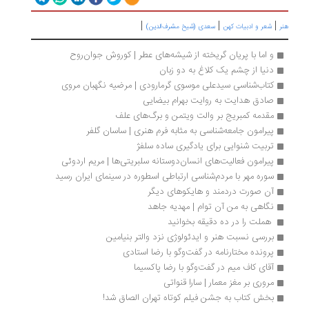
|
|
|
هنر
شعر و ادبیات کهن
سعدی (شیخ مشرف‌الدین)
و اما با پریان گریخته از شیشه‌های عطر | کوروش جوان‌روح
دنیا از چشم یک کلاغ به دو زبان
کتاب‌شناسی سیدعلی موسوی گرمارودی | مرضیه نگهبان مروی
صادق هدایت به روایت بهرام بیضایی
مقدمه کمبریج بر والت ویتمن و برگ‌های علف
پیرامون جامعه‌شناسی به مثابه فرم هنری | ساسان گلفر
تربیت شنوایی برای یادگیری ساده سلفژ 
پیرامون فعالیت‌های انسان‌دوستانه سلبریتی‌ها | مریم اردوئی
سوره مهر با مردم‌‏شناسی ارتباطی اسطوره در سینمای ایران رسید
آن صورت دردمند و هایکوهای دیگر
نگاهی به من آن توام | مهدیه جاهد 
 هملت را در ده دقیقه بخوانید 
بررسی نسبت هنر و ایدئولوژی نزد والتر بنیامین
پرونده مختارنامه در گفت‌وگو با رضا استادی
آقای کاف میم در گفت‌وگو با رضا پاکسیما
مروری بر مغز معمار | سارا قنواتی
بخش کتاب به جشن فیلم کوتاه تهران الصاق شد!