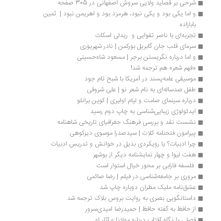
شرحی بر قصاید ولایی سروش اصفهانی در 305 صفحه
و اما یکی بود و یکی نبود، هرمزد بود و اهریمن نبود |  ثمین 
بابازاده	
تجربه‌ای با ناصر تقوایی و  ریدلی اسکات
سرمای قلب جان گابریل بورکمن | نادر شهریوری
و اما درباره نگریستن برجر | مسعود شاه‏‌حسینی 
«فهم شعر» هم ترجمه شد!
موسیقی عامه‌پسند در آمريكا با شبح تام جود
طفل صدساله‌ای به نام شعر نو | علی شروقی
درباره سینمای صامت و لیام اولیری | کوین برانلو
ایدئولوژی زیبایی‌شناسی به چاپ دوم رسید
نشست نقد و بررسی فرهنگ جغرافیای تاریخی شاهنامه
پیرامون فتحنامه کلات | سیدصدرا موسوی دیزکوهی
چرا ادبیات؟ یا رویکردی بدیل در خوانش و تدریس ادبیات
هفت لیوا و چهار نمایشنامه دیگر از بوشهر
 فلسفه فارابی بر محور خیال استوار است 
مروری بر جامعه‌شناسی در فیلم | رضا صائمی
عشق‌نامه ملیک مطران دوباره چاپ شد
داستانگویی بصری به روایت بروس بلاک ترجمه شد
از حافظ به گفته حافظ | حمیدرضا امیدی‌سرور
فصلی با نگاه آفتاب درباره مولانا و آثار او